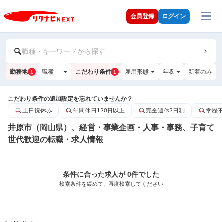
会員登録
ログイン
職種・キーワードから探す
勤務地
職種
こだわり条件
雇用形態
年収
新着のみ
1
1
こだわり条件の追加設定を忘れていませんか？
土日祝休み
年間休日120日以上
完全週休2日制
学歴
井原市（岡山県）、経営・事業企画・人事・事務、子育て
世代歓迎の転職・求人情報
条件に合った求人が 0件でした
検索条件を緩めて、再度検索してください