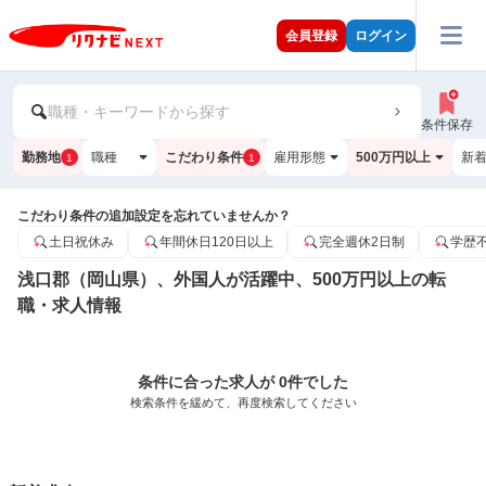
会員登録
ログイン
職種・キーワードから探す
条件保存
勤務地
職種
こだわり条件
雇用形態
500万円以上
新
1
1
こだわり条件の追加設定を忘れていませんか？
土日祝休み
年間休日120日以上
完全週休2日制
学歴
浅口郡（岡山県）、外国人が活躍中、500万円以上の転
職・求人情報
条件に合った求人が 0件でした
検索条件を緩めて、再度検索してください