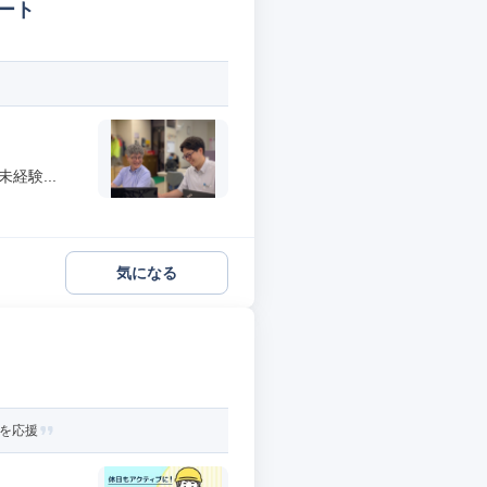
ート
経験...
気になる
活を応援