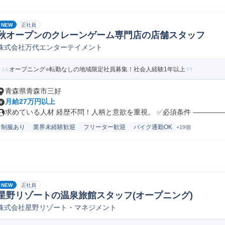
NEW
正社員
秋オープンのクレーンゲーム専門店の店舗スタッフ
株式会社万代エンターテイメント
オープニング⭐転勤なしの地域限定社員募集！社会人経験1年以上
青森県青森市三好
月給27万円以上
求めている人材 経歴不問！人柄と意欲を重視。 ✅必須条件 ――――――
制服あり
業界未経験歓迎
フリーター歓迎
バイク通勤OK
+19個
NEW
正社員
星野リゾートの温泉旅館スタッフ(オープニング)
株式会社星野リゾート・マネジメント