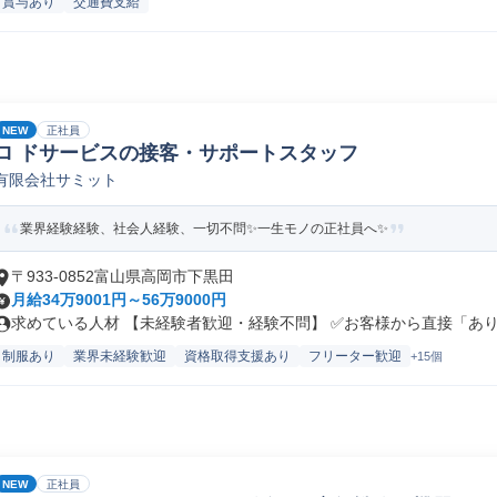
賞与あり
交通費支給
NEW
正社員
ロ ドサービスの接客・サポートスタッフ
有限会社サミット
業界経験経験、社会人経験、一切不問✨一生モノの正社員へ✨
〒933-0852富山県高岡市下黒田
月給34万9001円～56万9000円
求めている人材 【未経験者歓迎・経験不問】 ✅お客様から直接「ありが
制服あり
業界未経験歓迎
資格取得支援あり
フリーター歓迎
+15個
NEW
正社員