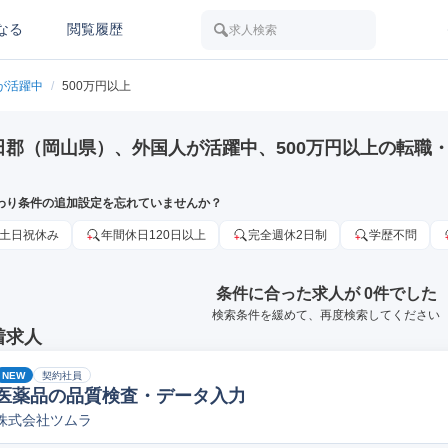
なる
閲覧履歴
求人検索
が活躍中
/
500万円以上
田郡（岡山県）、外国人が活躍中、500万円以上の転職
わり条件の追加設定を忘れていませんか？
土日祝休み
年間休日120日以上
完全週休2日制
学歴不問
条件に合った求人が 0件でした
検索条件を緩めて、再度検索してください
着求人
NEW
契約社員
医薬品の品質検査・データ入力
株式会社ツムラ