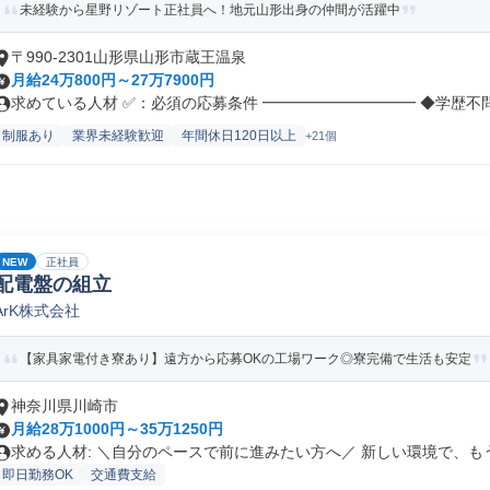
未経験から星野リゾート正社員へ！地元山形出身の仲間が活躍中
〒990-2301山形県山形市蔵王温泉
月給24万800円～27万7900円
求めている人材 ✅：必須の応募条件 ━━━━━━━━━━ ◆学歴不問 .
制服あり
業界未経験歓迎
年間休日120日以上
+21個
NEW
正社員
配電盤の組立
ArK株式会社
【家具家電付き寮あり】遠方から応募OKの工場ワーク◎寮完備で生活も安定
神奈川県川崎市
月給28万1000円～35万1250円
求める人材: ＼自分のペースで前に進みたい方へ／ 新しい環境で、もう.
即日勤務OK
交通費支給