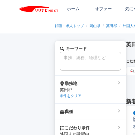
ホーム
オファー
気に
転職・求人トップ
/
岡山県
/
英田郡
/
外国人
英
キーワード
こだ
勤務地
英田郡
条件をクリア
新
職種
こだわり条件
外国人が活躍中