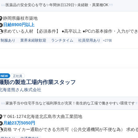
医薬品の安全安心を守る✨年間休日129日✨未経験・異業種OK
静岡県藤枝市築地
日給8900円以上
求めている人材 【必須条件】 ●高卒以上 ●PCの基本操作・入力ができ.
制服あり
業界未経験歓迎
ランチタイム
社員登用あり
+27個
NEW
正社員
麺類の製造工場内作業スタッフ
北海道熊さん株式会社
家族手当や住宅手当など福利厚生が充実！衛生的な工場で働きやすい環境です
〒061-1274北海道北広島市大曲工業団地
月給23万5050円
資格 マイカー通勤ができる方尚可（公共交通機関が不便な為） 求める人