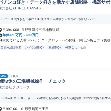
パチンコ好き・データ好きを活かす店舗戦略・機器サポ
株式会社ATHREE CANVAS
パチスロ好きを仕事に！30代活躍◇未経験から本部の仕掛け人へ
〒394-0081長野県岡谷市長地権現町
年俸450万円～600万円
求めている人材 ✅パチンコ・スロットへの興味・関心がある方（実務未
業界未経験歓迎
バイク通勤OK
車通勤OK
転勤なし
+12個
NEW
正社員
3勤3休の工場機械操作・チェック
株式会社フジワーク
◎年間休日185日以上！未経験でも活躍できる！初期費用ゼロの寮完備！新生
〒997-0011山形県鶴岡市宝田