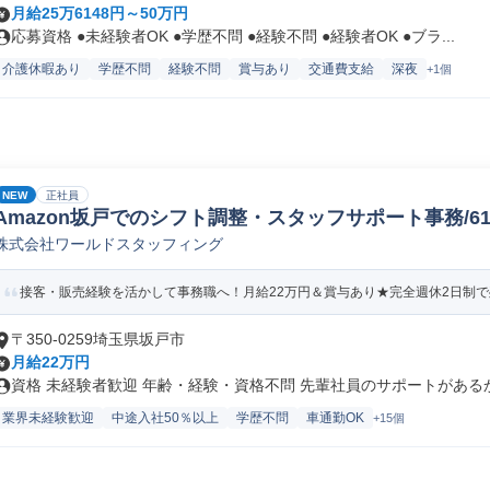
月給25万6148円～50万円
応募資格 ●未経験者OK ●学歴不問 ●経験不問 ●経験者OK ●ブラ...
介護休暇あり
学歴不問
経験不問
賞与あり
交通費支給
深夜
+1個
NEW
正社員
Amazon坂戸でのシフト調整・スタッフサポート事務/61578
株式会社ワールドスタッフィング
接客・販売経験を活かして事務職へ！月給22万円＆賞与あり★完全週休2日制で残
〒350-0259埼玉県坂戸市
月給22万円
資格 未経験者歓迎 年齢・経験・資格不問 先輩社員のサポートがあるから
業界未経験歓迎
中途入社50％以上
学歴不問
車通勤OK
+15個