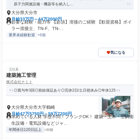
原子力関連設備・機器等を納入し...
大分県大分市
月給33万円～44万2000円
必要な経験・能力等 【必須】溶接のご経験 【歓迎資格】ボイ
ラー溶接士、TN-F、TN-...
業界未経験歓迎
+6個
気になる
正社員
建築施工管理
株式会社ナミト
◎賞与年3回◎前給保証あり◎完休2日/土日祝休み◎年休125
大分県大分市大字鶴崎
月給47万5750円～59万7200円
求めている人材 学歴不問！ブランクOK！ 建築・土木・空調衛
生設備・電気設備などジャ...
年間休日120日以上
+30個