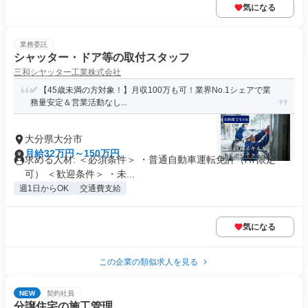
気になる
業務委託
シャッター・ドア等の取付スタッフ
三和シヤッター工業株式会社
✅ 【45歳未満の方対象！】月収100万も可！業界No.1シェアで業
務量安定＆営業活動なし...
大分県大分市
月給32万円～150万円
求める人材: ＜必須条件＞ ・普通自動車運転免許（AT限定
可） ＜歓迎条件＞ ・未...
週1日からOK
交通費支給
気になる
この企業の類似求人を見る
NEW
契約社員
分譲住宅の施工管理