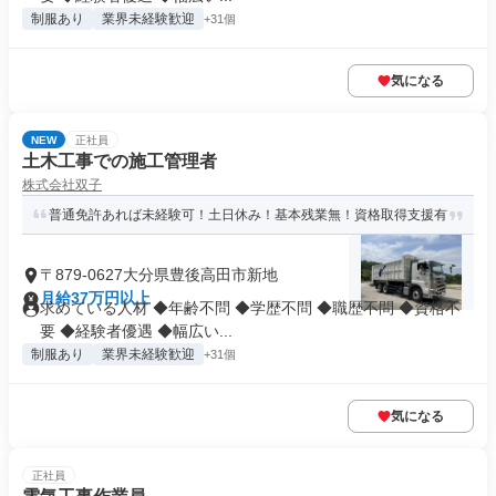
制服あり
業界未経験歓迎
+31個
気になる
NEW
正社員
土木工事での施工管理者
株式会社双子
普通免許あれば未経験可！土日休み！基本残業無！資格取得支援有
〒879-0627大分県豊後高田市新地
月給37万円以上
求めている人材 ◆年齢不問 ◆学歴不問 ◆職歴不問 ◆資格不
要 ◆経験者優遇 ◆幅広い...
制服あり
業界未経験歓迎
+31個
気になる
正社員