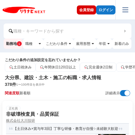
会員登録
ログイン
職種・キーワードから探す
勤務地
職種
こだわり条件
雇用形態
年収
新着のみ
1
こだわり条件の追加設定を忘れていませんか？
土日祝休み
年間休日120日以上
完全週休2日制
学歴
大分県、建設・土木・施工の転職・求人情報
378
件
1
〜
100
件目を表示中
関連度順
新着順
詳細表示
正社員
非破壊検査員・品質保証
株式会社大川技研
【土日休み×賞与年3回】丁寧な研修・教育が自慢✨未経験大歓迎