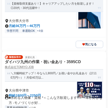
【資格取得支援あり！】キャリアアップしたい方を歓迎します！
◎20代・30代活躍中！
大分県大分市
月給36万円～46万円
学歴不問
車通勤OK
+4個
気になる
派遣社員
ダイハツ九州の作業・祝い金あり・3595CD
株式会社TOMIYO JOB
＼大幅時給アップ！今なら1,800円／お祝い金やお礼金あり（計11
0万円✨）！月収40万以...
大分県中津市
時給1800円～2250円
■求める人物像・資格 *＜こんな方歓迎します!!＞* -車が好きな
方 -モノづくりが好...
業界未経験歓迎
+11個