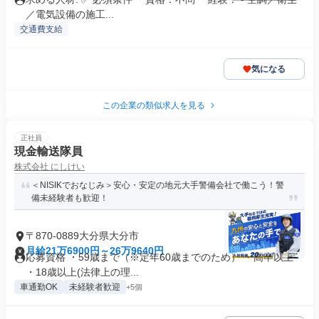
／電気設備の施工...
交通費支給
気になる
この企業の類似求人を見る
正社員
現金輸送隊員
株式会社 にしけい
＜NISIKでおなじみ＞安心・安定の地元大手警備会社で働こう！警
備未経験者も歓迎！
〒870-0889大分県大分市
月給21万6900円～26万9640円
応募資格 ・59歳まで（※定年60歳までのため） ・高卒以上
・18歳以上(法律上の理...
車通勤OK
未経験者歓迎
+5個