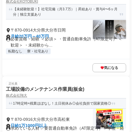
株式会社KOTOBUKI
【未経験歓迎！】社宅完備（月3.7万）｜昇給あり・賞与4〜6ヶ月
分｜独立支援あり
〒870-0914大分県大分市日岡
月給20万円～40万円
必要資格・経験 ＜必須＞ ・普通自動車免許（AT限定可） ＜
歓迎＞ ・未経験から...
転勤なし
寮・社宅あり
気になる
正社員
工場設備のメンテナンス作業員(板金)
株式会社翔大
17時定時×残業ほぼなし！土日祝休み◎会社負担で国家資格◎
〒870-0916大分県大分市高松東
日給1万1000円以上
求めている人材 ✅要普通自動車免許（AT限定可） ✅学歴・経