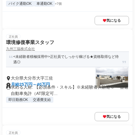
バイク通勤OK
車通勤OK
+7個
気になる
正社員
環境修復事業スタッフ
九州三協株式会社
<未経験者積極採用中>正社員でしっかり稼げる★資格取得など待
遇◎
大分県大分市大字三佐
月給25万円～40万円
求める人材: 【必須条件・スキル】※未経験者大歓迎※ ・普通
自動車免許（AT限定可...
即日勤務OK
交通費支給
気になる
正社員