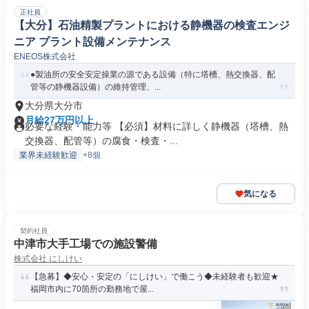
正社員
【大分】石油精製プラントにおける静機器の検査エンジ
ニア プラント設備メンテナンス
ENEOS株式会社
●製油所の安全安定操業の源である設備（特に塔槽、熱交換器、配
管等の静機器設備）の維持管理、...
大分県大分市
月給27万円以上
必要な経験・能力等 【必須】材料に詳しく静機器（塔槽、熱
交換器、配管等）の腐食・検査・...
業界未経験歓迎
+8個
気になる
契約社員
中津市大手工場での施設警備
株式会社 にしけい
【急募】◆安心・安定の「にしけい」で働こう◆未経験者も歓迎★
福岡市内に70箇所の勤務地で屋...