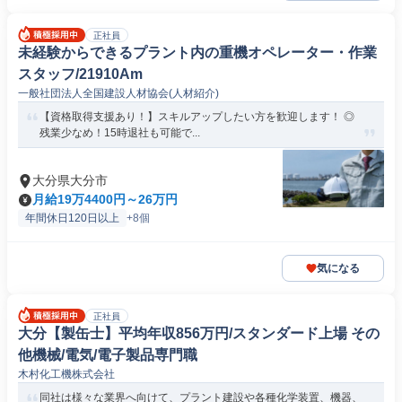
正社員
未経験からできるプラント内の重機オペレーター・作業
スタッフ/21910Am
一般社団法人全国建設人材協会(人材紹介)
【資格取得支援あり！】スキルアップしたい方を歓迎します！ ◎
残業少なめ！15時退社も可能で...
大分県大分市
月給19万4400円～26万円
年間休日120日以上
+8個
気になる
正社員
大分【製缶士】平均年収856万円/スタンダード上場 その
他機械/電気/電子製品専門職
木村化工機株式会社
同社は様々な業界へ向けて、プラント建設や各種化学装置、機器、