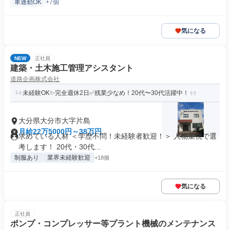
車通勤OK
+7個
気になる
NEW
正社員
建築・土木施工管理アシスタント
道路企画株式会社
未経験OK✨完全週休2日✅残業少なめ！20代〜30代活躍中！
大分県大分市大字片島
月給22万5000円～38万円
求めている人材 ＜学歴不問！未経験者歓迎！＞ 人物重視で選
考します！ 20代・30代...
制服あり
業界未経験歓迎
+18個
気になる
正社員
ポンプ・コンプレッサー等プラント機械のメンテナンス