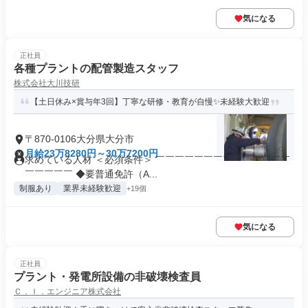
気になる
正社員
各種プラントの配管製造スタッフ
株式会社大川技研
【土日休み×賞与年3回】丁寧な研修・教育が自慢✨未経験大歓迎
〒870-0106大分県大分市
月給23万8280円～30万7200円
求めている人材 ＜必須条件＞ ￣￣￣￣￣￣￣￣￣￣￣￣￣￣
￣￣￣￣￣ ◆要普通免許（A...
制服あり
業界未経験歓迎
+19個
気になる
正社員
プラント・発電所設備の非破壊検査員
Ｃ．Ｉ．エンジニア株式会社