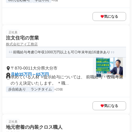
60代も応募可
学歴不問
+8個
気になる
正社員
注文住宅の営業
株式会社アイ工務店
前職給与考慮◎年収1000万円以上も可◎年末年始16連休あり
〒870-0011大分県大分市
月給35万円～65万円
求めている人材 ⭐提示給与については、 前職給与・役職考慮
のうえ決定いたします。 ＊職...
歩合給あり
ランチタイム
+23個
気になる
正社員
地元密着の内装クロス職人