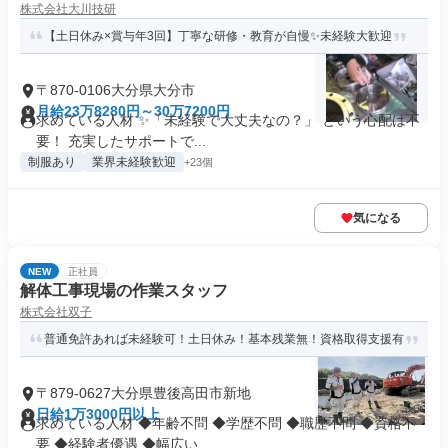
株式会社大川技研
【土日休み×賞与年3回】丁寧な研修・教育が自慢✨未経験大歓迎
〒870-0106大分県大分市
月給23万8280円～30万7200円
求めている人材 ✨「未経験で大丈夫なの？」 という心配は不
要！ 充実したサポートで...
制服あり
業界未経験歓迎
+23個
気になる
NEW
正社員
解体工事現場の作業スタッフ
株式会社双子
普通免許あれば未経験可！土日休み！基本残業無！資格取得支援有
〒879-0627大分県豊後高田市新地
日給1万3000円以上
求めている人材 ◆年齢不問 ◆学歴不問 ◆職歴不問 ◆資格不
要 ◆経験者優遇 ◆幅広い...