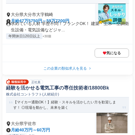
大分県大分市大字鶴崎
月給47万5750円～59万7200円
求めている人材 学歴不問！ブランクOK！ 建築・土木・空調衛
生設備・電気設備などジャ...
年間休日120日以上
+30個
気になる
この企業の類似求人を見る
正社員
経験を活かせる電気工事の専任技術者/18800Bk
株式会社コントラフト(人材紹介)
【マイカー通勤OK！】経験・スキルを活かしたい方を歓迎しま
す！ ◎現場を動かし、未来を築く
大分県宇佐市
月給40万円～60万円