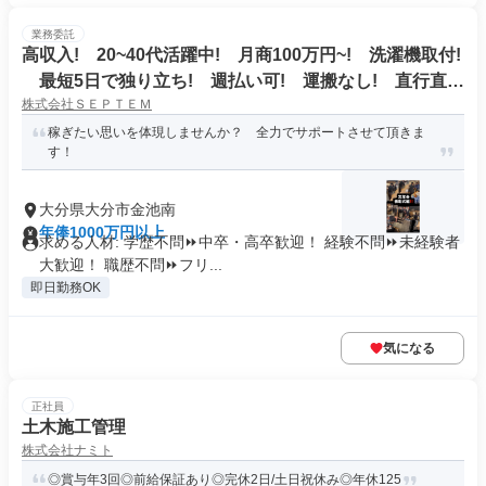
業務委託
高収入! 20~40代活躍中! 月商100万円~! 洗濯機取付!
最短5日で独り立ち! 週払い可! 運搬なし! 直行直
株式会社ＳＥＰＴＥＭ
帰!
稼ぎたい思いを体現しませんか？ 全力でサポートさせて頂きま
す！
大分県大分市金池南
年俸1000万円以上
求める人材: 学歴不問⏩中卒・高卒歓迎！ 経験不問⏩未経験者
大歓迎！ 職歴不問⏩フリ...
即日勤務OK
気になる
正社員
土木施工管理
株式会社ナミト
◎賞与年3回◎前給保証あり◎完休2日/土日祝休み◎年休125