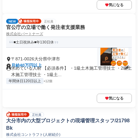
気になる
NEW
正社員
官公庁の立場で働く発注者支援業務
株式会社パートナーズ
■土日祝休み■年130日休
〒871-0026大分県中津市
月給40万円以上
求めている人材 【必須条件】 ・1級土木施工管理技士 ・2級土
木施工管理技士 ・1級土...
年間休日120日以上
+12個
気になる
正社員
大分市内の大型プロジェクトの現場管理スタッフ/21798
Bk
株式会社コントラフト(人材紹介)