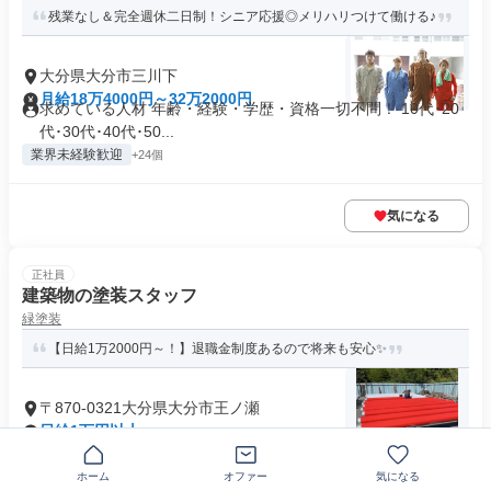
残業なし＆完全週休二日制！シニア応援◎メリハリつけて働ける♪
大分県大分市三川下
月給18万4000円～32万2000円
求めている人材 年齢・経験・学歴・資格一切不問！ 10代･20
代･30代･40代･50...
業界未経験歓迎
+24個
気になる
正社員
建築物の塗装スタッフ
緑塗装
【日給1万2000円～！】退職金制度あるので将来も安心✨
〒870-0321大分県大分市王ノ瀬
日給1万円以上
求めている人材 ＜必須条件＞ ■普通自動車免許 ＜歓迎条件＞
■塗装経験者 ■建設業...
ホーム
オファー
気になる
業界未経験歓迎
+24個