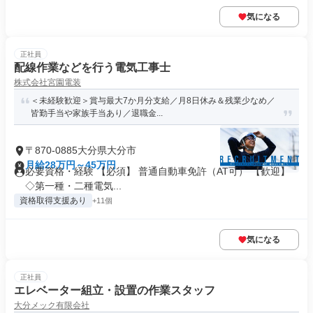
気になる
正社員
配線作業などを行う電気工事士
株式会社宮園電装
＜未経験歓迎＞賞与最大7か月分支給／月8日休み＆残業少なめ／
皆勤手当や家族手当あり／退職金...
〒870-0885大分県大分市
月給28万円～45万円
必要資格・経験 【必須】 普通自動車免許（AT可） 【歓迎】
◇第一種・二種電気...
資格取得支援あり
+11個
気になる
正社員
エレベーター組立・設置の作業スタッフ
大分メック有限会社