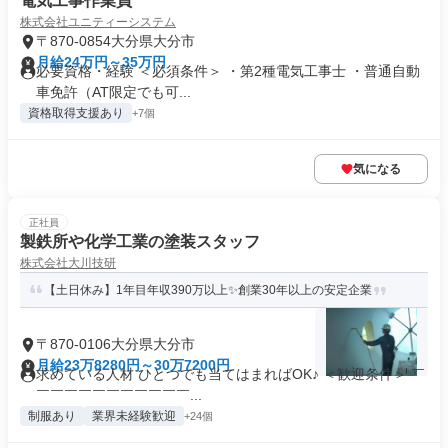
電気工事作業員
株式会社ユニティーシステム
〒870-0854大分県大分市
月給24万円～35万円
必要資格・経験 ＜必須条件＞ ・第2種電気工事士 ・普通自動
車免許（AT限定でも可...
資格取得支援あり
+7個
気になる
正社員
製鉄所や化学工業の塗装スタッフ
株式会社大川技研
【土日休み】1年目年収390万以上✨創業30年以上の安定企業
〒870-0106大分県大分市
月給23万8280円～30万7200円
求めている人材 ひとつでも当てはまればOK♪ ＜歓迎条件＞ ￣
￣￣￣￣￣￣￣￣￣￣￣...
制服あり
業界未経験歓迎
+24個