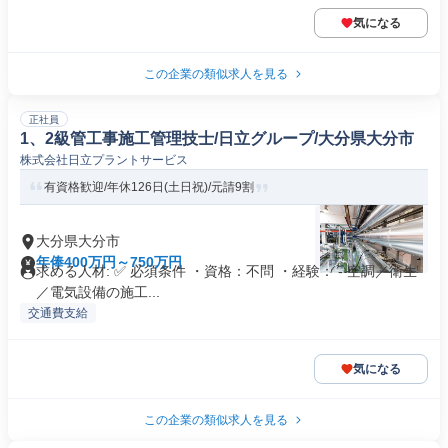
気になる
この企業の類似求人を見る
正社員
1、2級管工事施工管理技士/日立グループ/大分県大分市
株式会社日立プラントサービス
有資格歓迎/年休126日(土日祝)/元請9割
大分県大分市
年俸400万円～750万円
求める人材: ✅ 必須条件 ・資格：不問 ・経験： - 空調／衛生
／電気設備の施工...
交通費支給
気になる
この企業の類似求人を見る