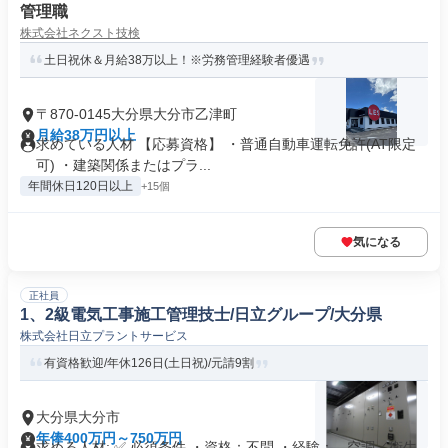
管理職
株式会社ネクスト技検
土日祝休＆月給38万以上！※労務管理経験者優遇
〒870-0145大分県大分市乙津町
月給38万円以上
求めている人材 【応募資格】 ・普通自動車運転免許(AT限定
可) ・建築関係またはプラ...
年間休日120日以上
+15個
気になる
正社員
1、2級電気工事施工管理技士/日立グループ/大分県
株式会社日立プラントサービス
有資格歓迎/年休126日(土日祝)/元請9割
大分県大分市
年俸400万円～750万円
求める人材: ✅ 必須条件 ・資格：不問 ・経験： - 空調／衛生