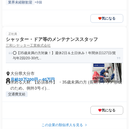
業界未経験歓迎
+8個
気になる
正社員
シャッター・ドア等のメンテナンススタッフ
三和シヤッター工業株式会社
⭕️【35歳未満の方対象！】週休2日＆土日休み！年間休日127日/賞
与年2回/20-30代...
大分県大分市
月給20万200円～40万円
求める人材: 【必須条件】 ・35歳未満の方 (長期キャリア形成
のため。例外3号イ)...
交通費支給
気になる
この企業の類似求人を見る