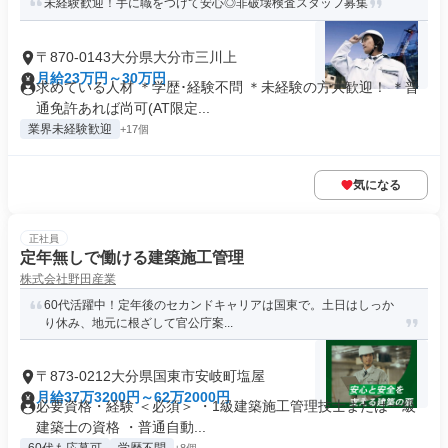
未経験歓迎！手に職をつけて安心◎非破壊検査スタッフ募集
〒870-0143大分県大分市三川上
月給23万円～30万円
求めている人材 ＊学歴･経験不問 ＊未経験の方大歓迎！ ＊普
通免許あれば尚可(AT限定...
業界未経験歓迎
+17個
気になる
正社員
定年無しで働ける建築施工管理
株式会社野田産業
60代活躍中！定年後のセカンドキャリアは国東で。土日はしっか
り休み、地元に根ざして官公庁案...
〒873-0212大分県国東市安岐町塩屋
月給37万3200円～62万2000円
必要資格・経験 ＜必須＞ ・1級建築施工管理技士または一級
建築士の資格 ・普通自動...