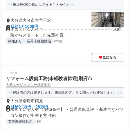
未経験OK◎初めはできることから✨
大分県大分市大字玉沢
日給1万1000円
求めている人材 ✨＝＝＝＝＝＝＝＝＝＝＝＝＝＝＝＝✨ 未経
験からスタートした先輩社員...
制服あり
業界未経験歓迎
+20個
気になる
正社員
リフォーム設備工務(未経験者歓迎)別府市
大分エージェンシー株式会社
経験者の方は優遇します。未経験の方、男女問わず歓迎致します。
大分県別府市鶴見
月給21万円～28万円
求めている人材 【必須条件】 ・普通運転免許 ・基本的なパソ
コン操作が出来る方 年齢...
業界未経験歓迎
+5個