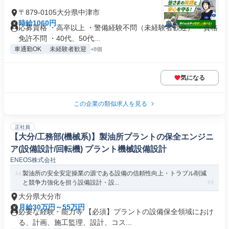
〒879-0105大分県中津市
時給1060円
応募資格 ・高卒以上 ・警備経験不問（未経験者歓迎） ・資格
免許不問 ・40代、50代...
車通勤OK
未経験者歓迎
+8個
気になる
この企業の類似求人を見る
正社員
【大分/工務部(機械系)】製油所プラントの保全エンジニ
ア(設備設計/回転機) プラント機械設備設計
ENEOS株式会社
製油所の安全安定操業の源である設備の信頼性向上・トラブル削減
と競争力強化を担う設備設計・設...
大分県大分市
月給30万円～55万円
必要な経験・能力等 【必須】プラントの設備保全領域におけ
る、計画、施工監理、設計、コス...