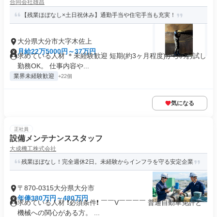
合同会社雄昌
【残業ほぼなし×土日祝休み】通勤手当や住宅手当も充実！
大分県大分市大字木佐上
月給22万5000円～37万円
求めている人材 ＊未経験歓迎 短期(約3ヶ月程度)からのお試し
勤務OK。 仕事内容や...
業界未経験歓迎
+22個
気になる
正社員
設備メンテナンススタッフ
大成機工株式会社
残業ほぼなし！完全週休2日。未経験からインフラを守る安定企業
〒870-0315大分県大分市
年俸380万円～480万円
求めている人材 ❗必須条件❗ ￣￣V￣￣￣￣ 普通自動車免許と
機械への関心がある方。 ...