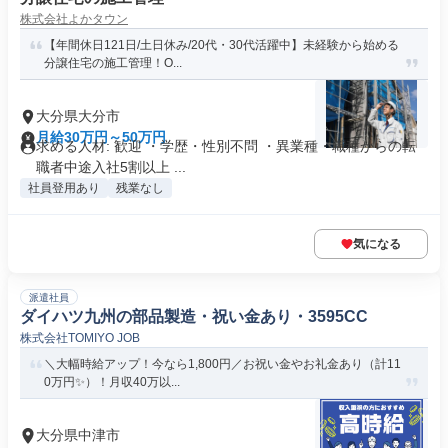
株式会社よかタウン
【年間休日121日/土日休み/20代・30代活躍中】未経験から始める
分譲住宅の施工管理！O...
大分県大分市
月給30万円～50万円
求める人材: 歓迎 ・学歴・性別不問 ・異業種・職種からの転
職者中途入社5割以上 ...
社員登用あり
残業なし
気になる
派遣社員
ダイハツ九州の部品製造・祝い金あり・3595CC
株式会社TOMIYO JOB
＼大幅時給アップ！今なら1,800円／お祝い金やお礼金あり（計11
0万円✨）！月収40万以...
大分県中津市