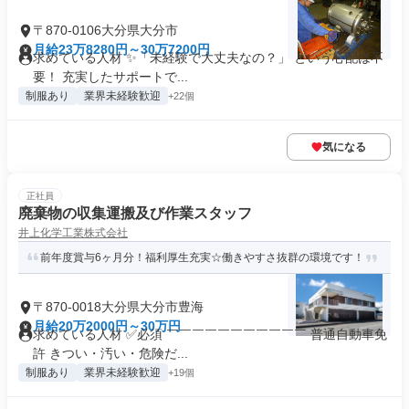
〒870-0106大分県大分市
月給23万8280円～30万7200円
求めている人材 ✨「未経験で大丈夫なの？」 という心配は不
要！ 充実したサポートで...
制服あり
業界未経験歓迎
+22個
気になる
正社員
廃棄物の収集運搬及び作業スタッフ
井上化学工業株式会社
前年度賞与6ヶ月分！福利厚生充実☆働きやすさ抜群の環境です！
〒870-0018大分県大分市豊海
月給20万2000円～30万円
求めている人材 ✅必須 ￣￣￣￣￣￣￣￣￣￣￣ 普通自動車免
許 きつい・汚い・危険だ...
制服あり
業界未経験歓迎
+19個