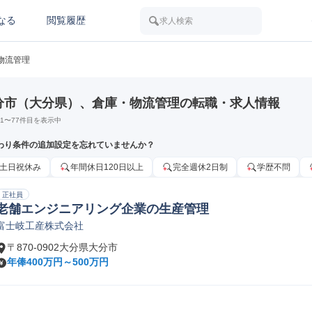
なる
閲覧履歴
求人検索
物流管理
分市（大分県）、倉庫・物流管理の転職・求人情報
1
〜
77
件目を表示中
わり条件の追加設定を忘れていませんか？
土日祝休み
年間休日120日以上
完全週休2日制
学歴不問
正社員
老舗エンジニアリング企業の生産管理
富士岐工産株式会社
〒870-0902大分県大分市
年俸400万円～500万円