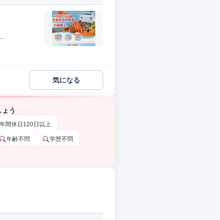
.
気になる
しょう
年間休日120日以上
年齢不問
学歴不問