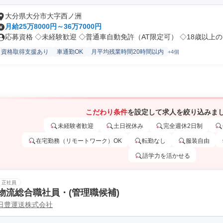
大分県大分市大字西ノ洲
月給25万8000円～36万7000円
応募資格 ◇未経験歓迎 ◇普通車自動免許（AT限定可） ◇18歳以上の..
資格取得支援あり
車通勤OK
月平均残業時間20時間以内
+4個
こだわり条件
を設定して求人を絞り込みま
未経験者歓迎
土日祝休み
完全週休2日制
在宅勤務（リモートワーク）OK
転勤なし
服装自由
語学力を活かせる
正社員
物流総合職社員・(管理職候補)
日豊運送株式会社