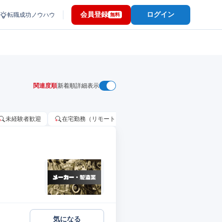
会員登録
ログイン
転職成功ノウハウ
無料
関連度順
新着順
詳細表示
未経験者歓迎
在宅勤務（リモートワーク）OK
家賃補助・住宅手当
気になる