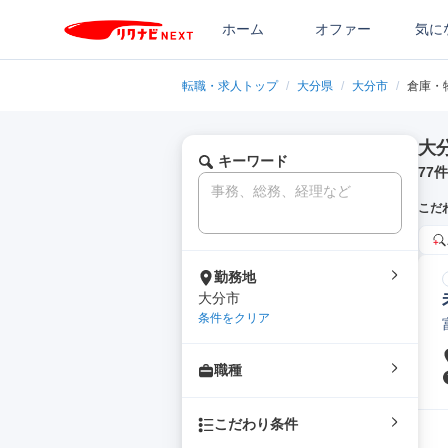
ホーム
オファー
気に
転職・求人トップ
/
大分県
/
大分市
/
倉庫・
大
キーワード
77
件
こだ
勤務地
大分市
条件をクリア
職種
こだわり条件