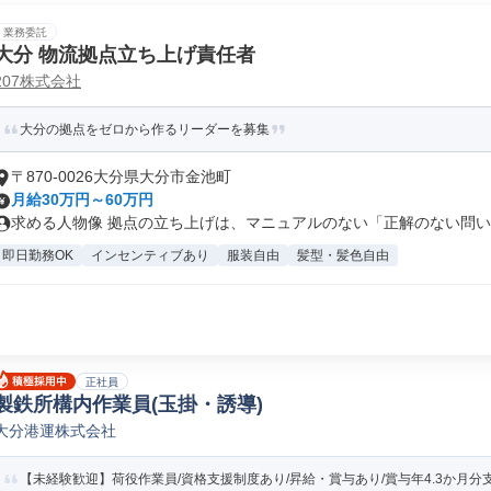
業務委託
大分 物流拠点立ち上げ責任者
207株式会社
大分の拠点をゼロから作るリーダーを募集
〒870-0026大分県大分市金池町
月給30万円～60万円
求める人物像 拠点の立ち上げは、マニュアルのない「正解のない問い」
即日勤務OK
インセンティブあり
服装自由
髪型・髪色自由
正社員
製鉄所構内作業員(玉掛・誘導)
大分港運株式会社
【未経験歓迎】荷役作業員/資格支援制度あり/昇給・賞与あり/賞与年4.3か月分支給