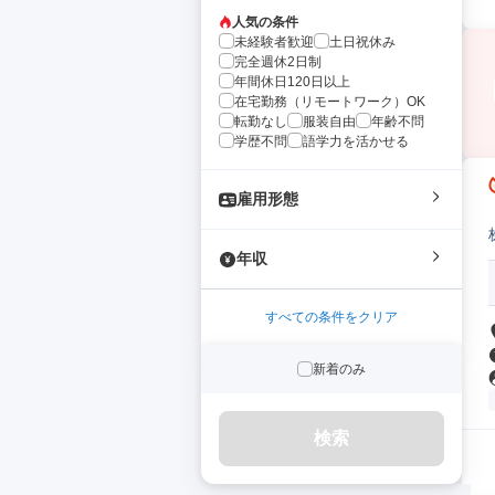
人気の条件
未経験者歓迎
土日祝休み
完全週休2日制
年間休日120日以上
在宅勤務（リモートワーク）OK
転勤なし
服装自由
年齢不問
学歴不問
語学力を活かせる
雇用形態
年収
すべての条件をクリア
新着のみ
検索