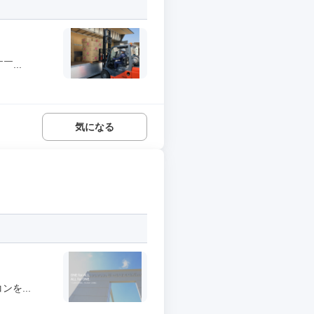
...
気になる
を...