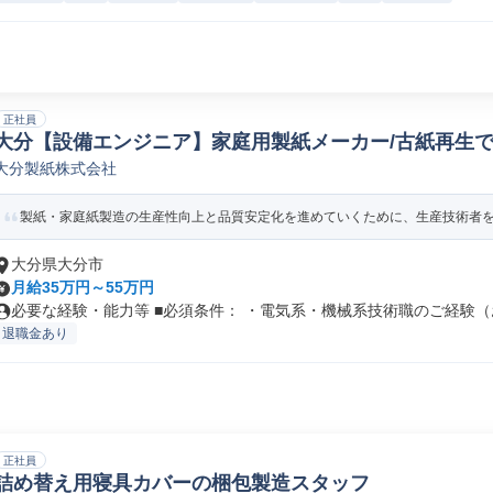
正社員
大分【設備エンジニア】家庭用製紙メーカー/古紙再生で
大分製紙株式会社
製紙・家庭紙製造の生産性向上と品質安定化を進めていくために、生産技術者を募集
大分県大分市
月給35万円～55万円
必要な経験・能力等 ■必須条件： ・電気系・機械系技術職のご経験（お
退職金あり
正社員
詰め替え用寝具カバーの梱包製造スタッフ