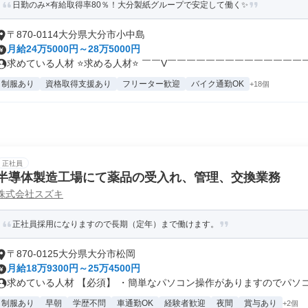
日勤のみ×有給取得率80％！大分製紙グループで安定して働く✨
〒870-0114大分県大分市小中島
月給24万5000円～28万5000円
求めている人材 ⭐求める人材⭐ ￣￣V￣￣￣￣￣￣￣￣￣￣￣￣￣￣￣￣
制服あり
資格取得支援あり
フリーター歓迎
バイク通勤OK
+18個
正社員
半導体製造工場にて薬品の受入れ、管理、交換業務
株式会社スズキ
正社員採用になりますので長期（定年）まで働けます。
〒870-0125大分県大分市松岡
月給18万9300円～25万4500円
求めている人材 【必須】 ・簡単なパソコン操作がありますのでパソコン
制服あり
早朝
学歴不問
車通勤OK
経験者歓迎
夜間
賞与あり
+2個