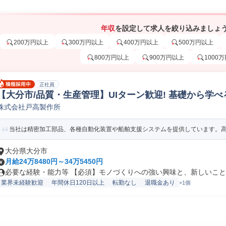
年収
を設定して求人を絞り込みましょ
200万円以上
300万円以上
400万円以上
500万円以上
800万円以上
900万円以上
1000
正社員
【大分市/品質・生産管理】UIターン歓迎! 基礎から学
株式会社戸高製作所
質管理
当社は精密加工部品、各種自動化装置や船舶支援システムを提供しています。高品
大分県大分市
月給24万8480円～34万5450円
必要な経験・能力等 【必須】モノづくりへの強い興味と、新しいことを
業界未経験歓迎
年間休日120日以上
転勤なし
退職金あり
+1個