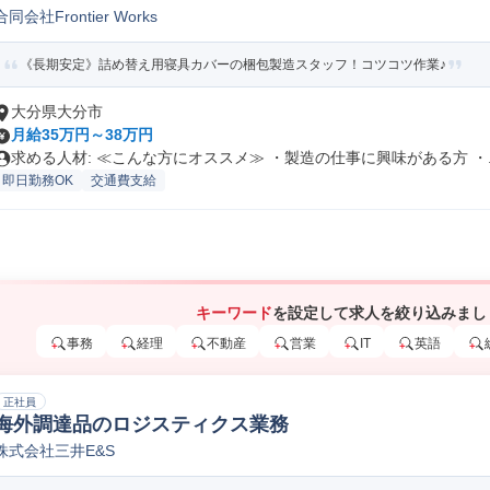
合同会社Frontier Works
《長期安定》詰め替え用寝具カバーの梱包製造スタッフ！コツコツ作業♪
大分県大分市
月給35万円～38万円
求める人材: ≪こんな方にオススメ≫ ・製造の仕事に興味がある方 ・..
即日勤務OK
交通費支給
キーワード
を設定して求人を絞り込みまし
事務
経理
不動産
営業
IT
英語
正社員
海外調達品のロジスティクス業務
株式会社三井E&S