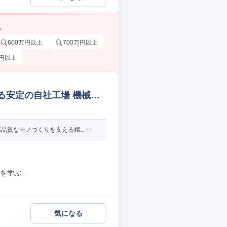
う
600万円以上
700万円以上
万円以上
べる安定の自社工場 機械品
質なモノづくりを支える精...
学ぶ...
気になる