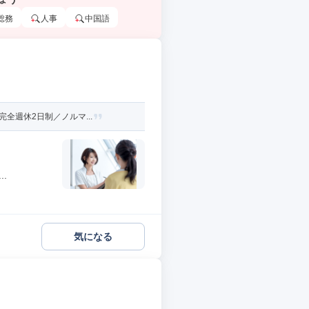
総務
人事
中国語
全週休2日制／ノルマ...
.
気になる