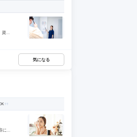
...
気になる
OK
...