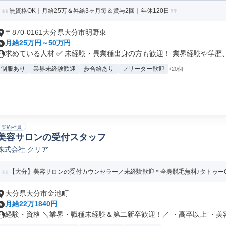
無資格OK｜月給25万＆昇給3ヶ月毎＆賞与2回｜年休120日
〒870-0161大分県大分市明野東
月給25万円～50万円
求めている人材 ✅ 未経験・異業種出身の方も歓迎！ 業界経験や学歴、資
制服あり
業界未経験歓迎
歩合給あり
フリーター歓迎
+20個
契約社員
美容サロンの受付スタッフ
株式会社 クリア
【大分】美容サロンの受付カウンセラー／未経験歓迎＊全身脱毛無料♪タトゥー
大分県大分市金池町
月給22万1840円
経験・資格 ＼業界・職種未経験＆第二新卒歓迎！／ ・高卒以上 ・美容に