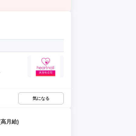
.
気になる
高月給)