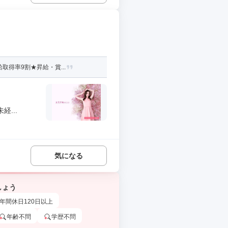
得率9割★昇給・賞...
...
気になる
しょう
年間休日120日以上
年齢不問
学歴不問