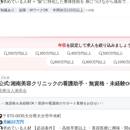
求めている人材 ⭐ “眼”に特化した整体技術を 身につけながら成長で...
制服あり
副業・WワークOK
年間休日120日以上
+18個
年収
を設定して求人を絞り込みましょ
200万円以上
300万円以上
400万円以上
500万円以上
800万円以上
900万円以上
1000
正社員
公式:湘南美容クリニックの看護助手・無資格・未経験O
医療法人湘美会
無資格＆未経験OK！医師や看護師のサポート業務をお任せ♪
〒870-0035大分県大分市中央町
月給22万円
求めている人材 【必須条件】 ・高校卒業以上 ・美容医療に興味・関心が