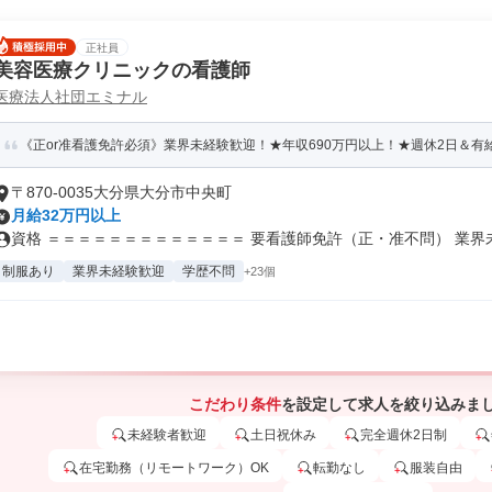
正社員
美容医療クリニックの看護師
医療法人社団エミナル
《正or准看護免許必須》業界未経験歓迎！★年収690万円以上！★週休2日＆有給取
〒870-0035大分県大分市中央町
月給32万円以上
資格 ＝＝＝＝＝＝＝＝＝＝＝＝＝ 要看護師免許（正・准不問） 業界未経
制服あり
業界未経験歓迎
学歴不問
+23個
こだわり条件
を設定して求人を絞り込みま
未経験者歓迎
土日祝休み
完全週休2日制
在宅勤務（リモートワーク）OK
転勤なし
服装自由