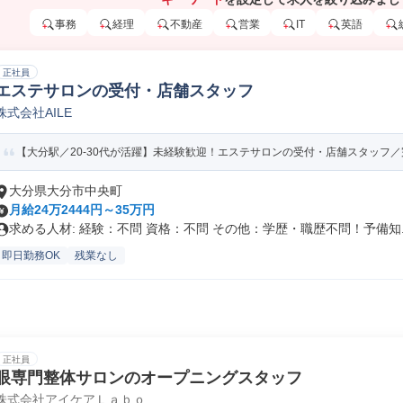
事務
経理
不動産
営業
IT
英語
正社員
エステサロンの受付・店舗スタッフ
株式会社AILE
【大分駅／20-30代が活躍】未経験歓迎！エステサロンの受付・店舗スタッフ／完
大分県大分市中央町
月給24万2444円～35万円
求める人材: 経験：不問 資格：不問 その他：学歴・職歴不問！予備知..
即日勤務OK
残業なし
正社員
眼専門整体サロンのオープニングスタッフ
株式会社アイケアＬａｂｏ