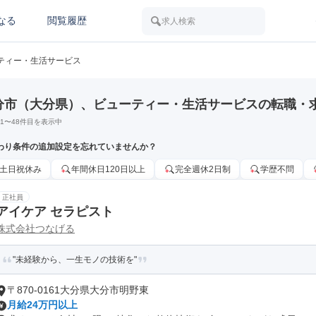
なる
閲覧履歴
求人検索
ティー・生活サービス
分市（大分県）、ビューティー・生活サービスの転職・
1
〜
48
件目を表示中
わり条件の追加設定を忘れていませんか？
土日祝休み
年間休日120日以上
完全週休2日制
学歴不問
正社員
アイケア セラピスト
株式会社つなげる
"未経験から、一生モノの技術を"
〒870-0161大分県大分市明野東
月給24万円以上