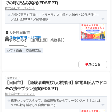
での呼び込み案内)(FDS/PPT)
株式会社エージェント
月収40万円も可能！｜フリーランスで稼ぐ／20代・30代活躍中！
／直行直帰OK！／経験者歓...
大分県日田市
月給40万円～48万円
求める人材: 【雇用形態】 業務委託 ────────────────
──────...
シフト自由
交通費支給
気になる
業務委託
【日田市】 【経験者/即戦力人材採用】家電量販店でドコ
モの携帯プラン提案(FDS/PT)
株式会社エージェント
携帯ショップスタッフ、通信経験者からフリーランスへ！｜これま
での経験を活かして自由に稼ごう...