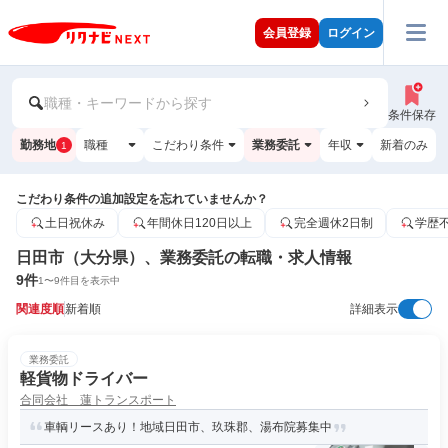
会員登録
ログイン
職種・キーワードから探す
条件保存
勤務地
職種
こだわり条件
業務委託
年収
新着のみ
1
こだわり条件の追加設定を忘れていませんか？
土日祝休み
年間休日120日以上
完全週休2日制
学歴
日田市（大分県）、業務委託の転職・求人情報
9
件
1
〜
9
件目を表示中
関連度順
新着順
詳細表示
業務委託
軽貨物ドライバー
合同会社 蓮トランスポート
車輌リースあり！地域日田市、玖珠郡、湯布院募集中