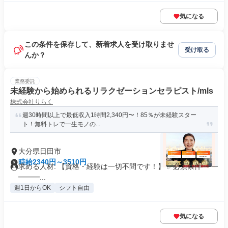
気になる
この条件を保存して、新着求人を受け取りませ
受け取る
んか？
業務委託
未経験から始められるリラクゼーションセラピスト/mls
株式会社りらく
週30時間以上で最低収入1時間2,340円〜！85％が未経験スター
ト！無料トレで一生モノの...
大分県日田市
時給2340円～3510円
求める人材: 【資格・経験は一切不問です！】 ✅必須条件 ━━
━━━...
週1日からOK
シフト自由
気になる