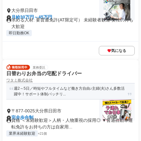
大分県日田市
月給30万円～45万円
求める人材: 要普通免許(AT限定可） 未経験者歓迎 女性の方も
大歓迎
即日勤務OK
気になる
業務委託
日替わりお弁当の宅配ドライバー
ワタミ株式会社
週2～5日／時短やフルタイムなど働き方自由♪主婦(夫)さん多数活
躍中！サポート体制バッチリ...
〒877-0025大分県日田市
完全歩合制
資格 ＜未経験歓迎＞人柄・人物重視の採用◎ ▼普通自動車運
転免許をお持ちの方は自家用...
業界未経験歓迎
+21個