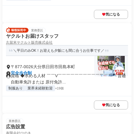
気になる
業務委託
ヤクルトお届けスタッフ
久留米ヤクルト販売株式会社
＼平日のみOK！お迎えも夕飯にも間に合うお仕事です／
〒877-0026大分県日田市田島本町
完全歩合制
資格 ◆求める人材 ￣￣V￣￣￣￣￣￣￣￣￣￣￣￣￣￣ 普通
自動車免許または 原付免許...
制服あり
業界未経験歓迎
+19個
気になる
業務委託
広告設置
有限会社ひのき