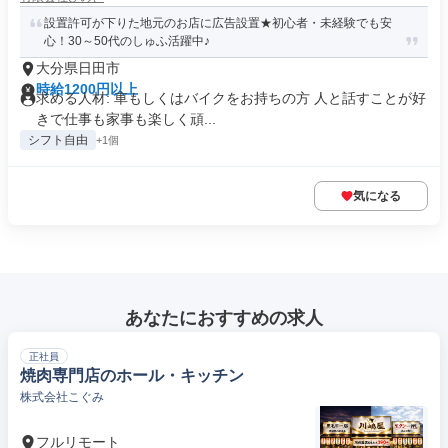
設置許可が下りた地元のお店に広告設置★初心者・未経験でも安
心！30～50代のしゅふ活躍中♪
大分県日田市
時給1200円以上
求める人材: 車もしくはバイクをお持ちの方 人と話すことが好
きで仕事も家事も楽しく頑...
シフト自由
+1個
気になる
あなたにおすすめの求人
正社員
焼肉専門店のホール・キッチン
株式会社こぐみ
フルリモート