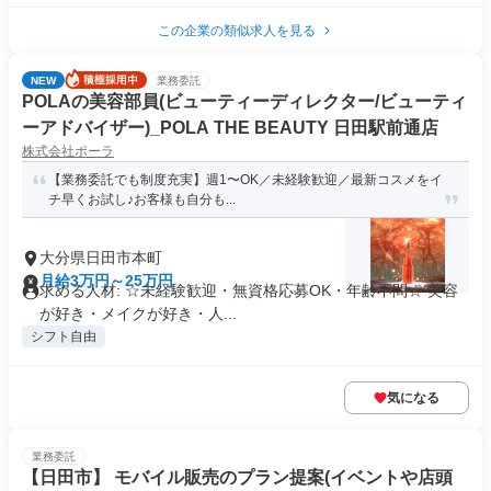
この企業の類似求人を見る
NEW
業務委託
POLAの美容部員(ビューティーディレクター/ビューティ
ーアドバイザー)_POLA THE BEAUTY 日田駅前通店
株式会社ポーラ
【業務委託でも制度充実】週1〜OK／未経験歓迎／最新コスメをイ
チ早くお試し♪お客様も自分も...
大分県日田市本町
月給3万円～25万円
求める人材: ☆未経験歓迎・無資格応募OK・年齢不問☆ 美容
が好き・メイクが好き・人...
シフト自由
気になる
業務委託
【日田市】 モバイル販売のプラン提案(イベントや店頭