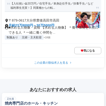
【入社祝い金20万円／住宅手当／単身赴任手当／扶養手当／など
福利厚生充実！】同業種からの転...
〒879-0617大分県豊後高田市高田
月給23万8000円～30万5000円
■求める人物像・資格 【求める人物像】 ＊働く環境を大切に
できる人 ＊一緒に働く仲間を...
制服あり
主婦・主夫歓迎
+18個
気になる
この企業の類似求人を見る
あなたにおすすめの求人
正社員
焼肉専門店のホール・キッチン