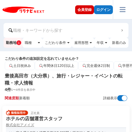
会員登録
ログイン
職種・キーワードから探す
勤務地
職種
こだわり条件
雇用形態
年収
新着のみ
1
こだわり条件の追加設定を忘れていませんか？
土日祝休み
年間休日120日以上
完全週休2日制
学歴
豊後高田市（大分県）、旅行・レジャー・イベントの転
職・求人情報
4
件
1
〜
4
件目を表示中
関連度順
新着順
詳細表示
正社員
ホテルの店舗運営スタッフ
株式会社アメイズ