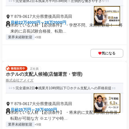
✨完全週休2日＆残業月平均5.8時間！圧倒的な働きやすさ✨
〒879-0617大分県豊後高田市高田
月給22万4000円～28万2000円
求めている人材 【必須条件】 ・学歴不問、未経験歓迎！ ・将
来的に店長試験合格後、転勤...
業界未経験歓迎
+9個
気になる
正社員
ホテルの支配人候補(店舗運営・管理)
株式会社アメイズ
✨完全週休2日◆残業月10時間以下◎ホテル支配人への昇格前提
〒879-0617大分県豊後高田市高田
月給25万円～29万4000円
求めている人材 【必須条件】 ・将来的に支配人試験合格後、
転勤が可能な方 ※エリアや時...
業界未経験歓迎
+9個