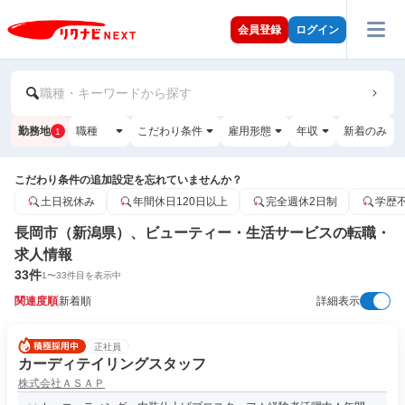
会員登録
ログイン
職種・キーワードから探す
勤務地
職種
こだわり条件
雇用形態
年収
新着のみ
1
こだわり条件の追加設定を忘れていませんか？
土日祝休み
年間休日120日以上
完全週休2日制
学歴
長岡市（新潟県）、ビューティー・生活サービスの転職・
求人情報
33
件
1
〜
33
件目を表示中
関連度順
新着順
詳細表示
正社員
カーディテイリングスタッフ
株式会社ＡＳＡＰ