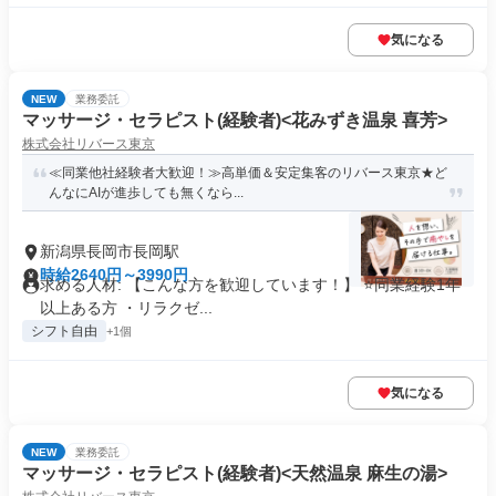
気になる
NEW
業務委託
マッサージ・セラピスト(経験者)<花みずき温泉 喜芳>
株式会社リバース東京
≪同業他社経験者大歓迎！≫高単価＆安定集客のリバース東京★ど
んなにAIが進歩しても無くなら...
新潟県長岡市長岡駅
時給2640円～3990円
求める人材: 【こんな方を歓迎しています！】 ⭐️同業経験1年
以上ある方 ・リラクゼ...
シフト自由
+1個
気になる
NEW
業務委託
マッサージ・セラピスト(経験者)<天然温泉 麻生の湯>