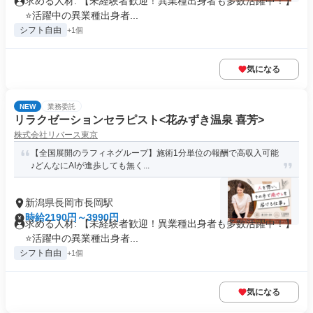
求める人材: 【未経験者歓迎！異業種出身者も多数活躍中！】
⭐️活躍中の異業種出身者...
シフト自由
+1個
気になる
NEW
業務委託
リラクゼーションセラピスト<花みずき温泉 喜芳>
株式会社リバース東京
【全国展開のラフィネグループ】施術1分単位の報酬で高収入可能
♪どんなにAIが進歩しても無く...
新潟県長岡市長岡駅
時給2190円～3990円
求める人材: 【未経験者歓迎！異業種出身者も多数活躍中！】
⭐️活躍中の異業種出身者...
シフト自由
+1個
気になる