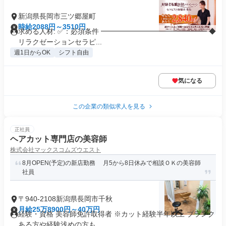
新潟県長岡市三ツ郷屋町
時給2088円～3510円
求める人材: ✅：必須条件 ━━━━━━━━━━━━━━━ ◆
リラクゼーションセラピ...
週1日からOK
シフト自由
気になる
この企業の類似求人を見る
正社員
ヘアカット専門店の美容師
株式会社マックスコムズウエスト
8月OPEN(予定)の新店勤務 月5から8日休みで相談ＯＫの美容師
社員
〒940-2108新潟県長岡市千秋
月給25万8900円～40万円
経験・資格 美容師免許取得者 ※カット経験半年以上 ブランク
ある方や経験浅めの方も...