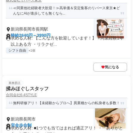
株式会社リバース東京
≪同業他社経験者大歓迎！≫高単価＆安定集客のリバース東京★ど
んなにAIが進歩しても無くなら...
新潟県長岡市長岡駅
時給2640円～3990円
求める人材: 【こんな方を歓迎しています！】 ⭐️同業経験1年
以上ある方 ・リラクゼ...
シフト自由
+1個
気になる
業務委託
揉みほぐしスタッフ
合同会社6-4STYLE
無料研修アリ！【未経験からプロへ】異業種からの転身者も多数！
新潟県長岡市
完全歩合制
求める人材: ■1つでも当てはまれば適正アリ！ ・「ありがと