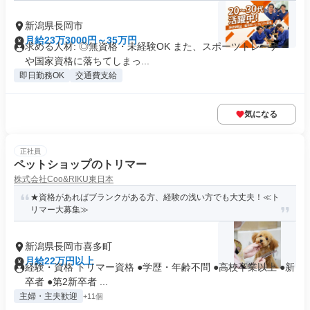
新潟県長岡市
月給23万3000円～35万円
求める人材: ◎無資格・未経験OK また、スポーツトレーナー
や国家資格に落ちてしまっ...
即日勤務OK
交通費支給
気になる
正社員
ペットショップのトリマー
株式会社Coo&RIKU東日本
★資格があればブランクがある方、経験の浅い方でも大丈夫！≪ト
リマー大募集≫
新潟県長岡市喜多町
月給22万円以上
経験・資格 トリマー資格 ●学歴・年齢不問 ●高校卒業以上 ●新
卒者 ●第2新卒者 ...
主婦・主夫歓迎
+11個