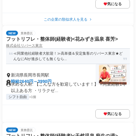
気になる
この企業の類似求人を見る
NEW
業務委託
フットリフレ・整体師(経験者)<花みずき温泉 喜芳>
株式会社リバース東京
≪同業他社経験者大歓迎！≫高単価＆安定集客のリバース東京★ど
んなにAIが進歩しても無くなら...
新潟県長岡市長岡駅
時給2640円～3990円
求める人材: 【こんな方を歓迎しています！】 ⭐️同業経験1年
以上ある方 ・リラクゼ...
シフト自由
+1個
気になる
NEW
業務委託
フットリフレ・整体師(経験者)<天然温泉 麻生の湯>