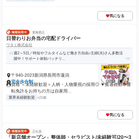
気になる
業務委託
日替わりお弁当の宅配ドライバー
ワタミ株式会社
週2～5日／時短やフルタイムなど働き方自由♪主婦(夫)さん多数活
躍中！サポート体制バッチリ...
〒940-2023新潟県長岡市蓮潟
完全歩合制
資格 ＜未経験歓迎＞人柄・人物重視の採用◎ ▼普通自動車運
転免許をお持ちの方は自家用...
業界未経験歓迎
+21個
気になる
正社員
「新店舗オープン」整体師・セラピスト/未経験可/20〜3