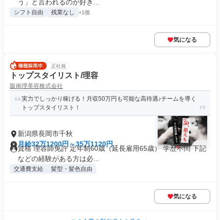
う」と言われるのが好き...
シフト自由
残業なし
+1個
気になる
正社員
トップスタイリスト/理容
阪南理美容株式会社
実力でしっかり稼げる！月収50万円も可能な高待遇♪チームを導く
トップスタイリスト！
新潟県長岡市千秋
月給32万1200円～35万1120円
資格 理容師免許 定年制60歳（延長雇用65歳） 学歴不問 下記
などの経験がある方は必...
交通費支給
髪型・髪色自由
気になる