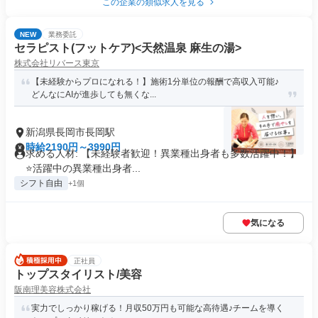
この企業の類似求人を見る
NEW
業務委託
セラピスト(フットケア)<天然温泉 麻生の湯>
株式会社リバース東京
【未経験からプロになれる！】施術1分単位の報酬で高収入可能♪
どんなにAIが進歩しても無くな...
新潟県長岡市長岡駅
時給2190円～3990円
求める人材: 【未経験者歓迎！異業種出身者も多数活躍中！】
⭐️活躍中の異業種出身者...
シフト自由
+1個
気になる
正社員
トップスタイリスト/美容
阪南理美容株式会社
実力でしっかり稼げる！月収50万円も可能な高待遇♪チームを導く