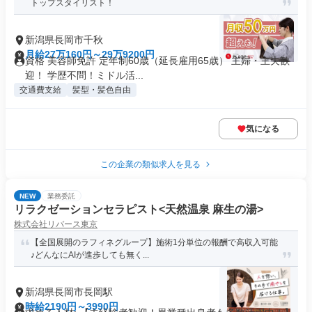
トップスタイリスト！
新潟県長岡市千秋
月給27万160円～29万9200円
資格 美容師免許 定年制60歳（延長雇用65歳） 主婦・主夫歓
迎！ 学歴不問！ミドル活...
交通費支給
髪型・髪色自由
気になる
この企業の類似求人を見る
NEW
業務委託
リラクゼーションセラピスト<天然温泉 麻生の湯>
株式会社リバース東京
【全国展開のラフィネグループ】施術1分単位の報酬で高収入可能
♪どんなにAIが進歩しても無く...
新潟県長岡市長岡駅
時給2190円～3990円