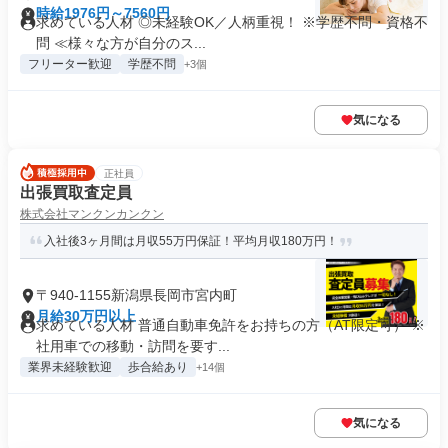
時給1976円～7560円
求めている人材 ◎未経験OK／⼈柄重視！ ※学歴不問・資格不
問 ≪様々な⽅が⾃分のス...
フリーター歓迎
学歴不問
+3個
気になる
正社員
出張買取査定員
株式会社マンクンカンクン
入社後3ヶ月間は月収55万円保証！平均月収180万円！
〒940-1155新潟県長岡市宮内町
月給30万円以上
求めている人材 普通自動車免許をお持ちの方（AT限定可） ※
社用車での移動・訪問を要す...
業界未経験歓迎
歩合給あり
+14個
気になる