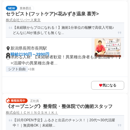
NEW
業務委託
セラピスト(フットケア)<花みずき温泉 喜芳>
株式会社リバース東京
【未経験からプロになれる！】施術1分単位の報酬で高収入可能♪
どんなにAIが進歩しても無くな...
新潟県長岡市長岡駅
時給2190円～3990円
求める人材: 【未経験者歓迎！異業種出身者も多数活躍中！】
⭐️活躍中の異業種出身者...
シフト自由
+1個
気になる
正社員
《オープニング》整骨院・整体院での施術スタッフ
株式会社ＩＣＨＩＮＯＳＨＩＫＩ
【10月OPEN予定】ふるさと出店のチャンス！｜20代〜30代活躍
中！｜無資格OK｜未経験...