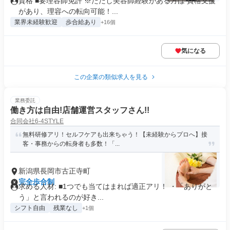
資格 ■要理容師免許 ※ただし美容師経験がある方は 資格支援
があり、理容への転向可能！...
業界未経験歓迎
歩合給あり
+16個
気になる
この企業の類似求人を見る
業務委託
働き方は自由!店舗運営スタッフさん!!
合同会社6-4STYLE
無料研修アリ！セルフケアも出来ちゃう！【未経験からプロへ】接
客・事務からの転身者も多数！「...
新潟県長岡市古正寺町
完全歩合制
求める人材: ■1つでも当てはまれば適正アリ！ ・「ありがと
う」と言われるのが好き...
シフト自由
残業なし
+1個