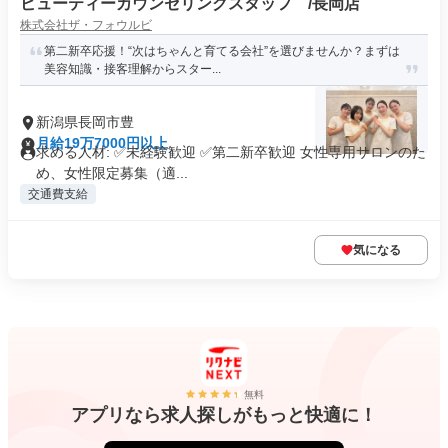
ビューティーカウンセリングスタッフ /長岡店
株式会社ザ・フォウルビ
第二新卒応援！“次はちゃんと育てる会社”を選びませんか？まずは
美容知識・接客理解からスター...
新潟県長岡市豊
月給19万7000円以上
求める人材: ✅未経験歓迎 ✅第二新卒歓迎 女性専用サロンのた
め、女性限定募集（適...
交通費支給
気になる
無料
アプリなら求人探しがもっと快適に！