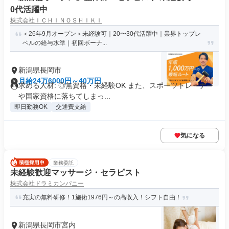
0代活躍中
株式会社ＩＣＨＩＮＯＳＨＩＫＩ
＜26年9月オープン＞未経験可｜20〜30代活躍中｜業界トップレ
ベルの給与水準｜初回ボーナ...
新潟県長岡市
月給24万6000円～40万円
求める人材: ◎無資格・未経験OK また、スポーツトレーナー
や国家資格に落ちてしまっ...
即日勤務OK
交通費支給
気になる
業務委託
未経験歓迎マッサージ・セラピスト
株式会社ドラミカンパニー
充実の無料研修！1施術1976円～の高収入！シフト自由！
新潟県長岡市宮内