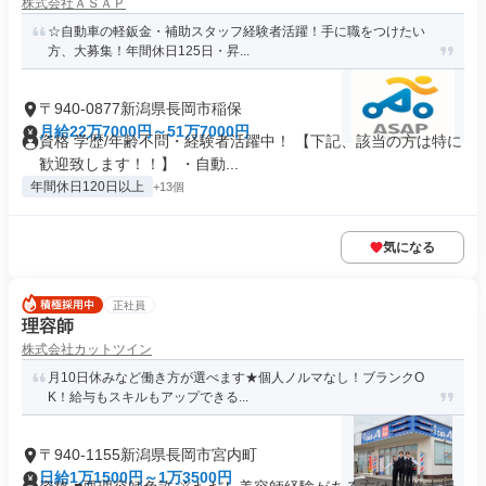
株式会社ＡＳＡＰ
☆自動車の軽鈑金・補助スタッフ経験者活躍！手に職をつけたい
方、大募集！年間休日125日・昇...
〒940-0877新潟県長岡市稲保
月給22万7000円～51万7000円
資格 学歴/年齢不問・経験者活躍中！ 【下記、該当の方は特に
歓迎致します！！】 ・自動...
年間休日120日以上
+13個
気になる
正社員
理容師
株式会社カットツイン
月10日休みなど働き方が選べます★個人ノルマなし！ブランクO
K！給与もスキルもアップできる...
〒940-1155新潟県長岡市宮内町
日給1万1500円～1万3500円