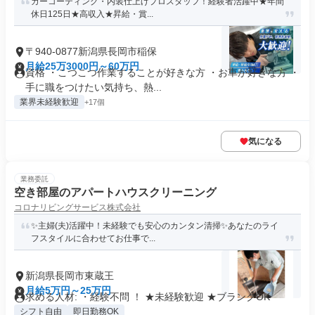
カーコーティング・内装仕上げプロスタッフ！経験者活躍中★年間
休日125日★高収入★昇給・賞...
〒940-0877新潟県長岡市稲保
月給25万3000円～60万円
資格 ・こつこつ作業することが好きな方 ・お車が好きな方 ・
手に職をつけたい気持ち、熱...
業界未経験歓迎
+17個
気になる
業務委託
空き部屋のアパートハウスクリーニング
コロナリビングサービス株式会社
✨主婦(夫)活躍中！未経験でも安心のカンタン清掃✨あなたのライ
フスタイルに合わせてお仕事で...
新潟県長岡市東蔵王
月給5万円～25万円
求める人材: ・経験不問 ！ ★未経験歓迎 ★ブランクOK
シフト自由
即日勤務OK