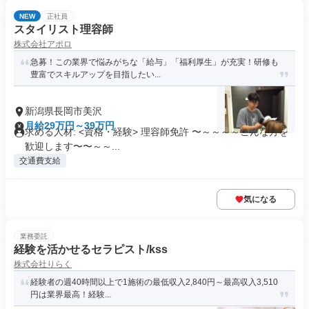
NEW
正社員
スタイリスト理容師
株式会社アポロ
急募！この業界で悩みがちな「給与」「福利厚生」が充実！研修も
豊富でスキルアップを目指したい...
新潟県長岡市美沢
月給29万円～39万円
求める人材: <資格・経験> 理容師免許 〜～～～～こんな方を
歓迎します〜〜～～...
交通費支給
気になる
業務委託
経験を活かせるセラピスト/kss
株式会社りらく
経験者の週40時間以上で1施術の最低収入2,840円～最高収入3,510
円は業界最高！経験...