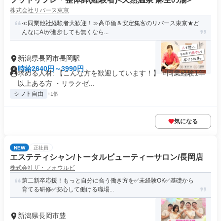
株式会社リバース東京
≪同業他社経験者大歓迎！≫高単価＆安定集客のリバース東京★ど
んなにAIが進歩しても無くなら...
新潟県長岡市長岡駅
時給2640円～3990円
求める人材: 【こんな方を歓迎しています！】 ⭐️同業経験1年
以上ある方 ・リラクゼ...
シフト自由
+1個
気になる
NEW
正社員
エステティシャン/トータルビューティーサロン/長岡店
株式会社ザ・フォウルビ
第二新卒応援！もっと自分に合う働き方を✅未経験OK✅基礎から
育てる研修✅安心して働ける職場...
新潟県長岡市豊