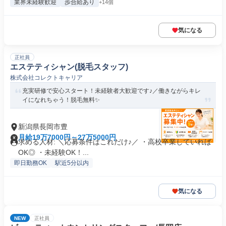
業界未経験歓迎
歩合給あり
+14個
気になる
正社員
エステティシャン(脱毛スタッフ)
株式会社コレクトキャリア
充実研修で安心スタート！未経験者大歓迎です♪／働きながらキレ
イになれちゃう！脱毛無料✨
新潟県長岡市豊
月給19万7000円～27万5000円
求める人材: ＼応募条件はこれだけ♪／ ・高校卒業していれば
OK◎ ・未経験OK！...
即日勤務OK
駅近5分以内
気になる
NEW
正社員