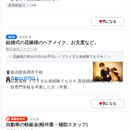
歩合給あり
+19個
気になる
NEW
契約社員
結婚式の花嫁様のヘアメイク、お支度など。
株式会社アークベル
花嫁様の幸せの日のお手伝い！ブライダル未経験でもＯＫ！
新潟県長岡市千秋
月給21万円以上
応募資格 ブライダル未経験でもＯＫ 美容師経験のある方、美
容専門学校を卒業した方（卒業...
気になる
正社員
自動車の軽鈑金(軽作業・補助スタッフ)