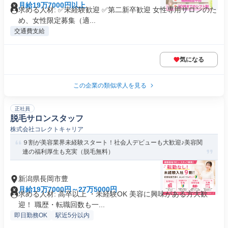
月給19万7000円以上
求める人材: ✅未経験歓迎 ✅第二新卒歓迎 女性専用サロンのた
め、女性限定募集（適...
交通費支給
気になる
この企業の類似求人を見る
正社員
脱毛サロンスタッフ
株式会社コレクトキャリア
９割が美容業界未経験スタート！社会人デビューも大歓迎♪美容関
連の福利厚生も充実（脱毛無料）
新潟県長岡市豊
月給19万7000円～27万5000円
求める人材: 高卒以上 ・未経験OK 美容に興味がある方大歓
迎！ 職歴・転職回数も一...
即日勤務OK
駅近5分以内