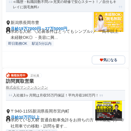
≪職歴・転職回数不問♪≫充実の研修で安心スタート！／自分もキ
レイに脱毛無料♪
新潟県長岡市豊
月給19万7000円～27万5000円
求める人材: ＼応募条件はとってもシンプル♪／ ・高卒以上・
未経験OK◎ ・美容に興...
即日勤務OK
駅近5分以内
気になる
正社員
訪問買取営業
株式会社マンクンカンクン
入社後3ヶ月間は月収55万円保証！平均月収180万円！
〒940-1155新潟県長岡市宮内町
月給30万円以上
求めている人材 普通自動車免許をお持ちの方（AT限定可） ※
社用車での移動・訪問を要す...