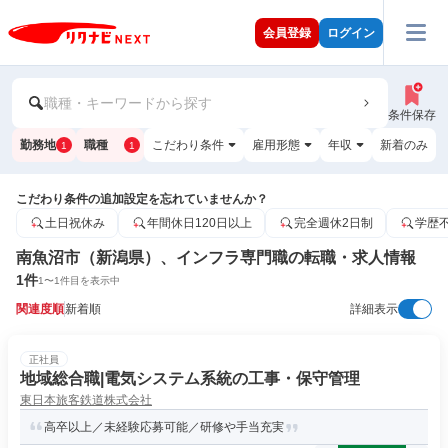
会員登録
ログイン
職種・キーワードから探す
条件保存
勤務地
職種
こだわり条件
雇用形態
年収
新着のみ
1
1
こだわり条件の追加設定を忘れていませんか？
土日祝休み
年間休日120日以上
完全週休2日制
学歴
南魚沼市（新潟県）、インフラ専門職の転職・求人情報
1
件
1
〜
1
件目を表示中
関連度順
新着順
詳細表示
正社員
地域総合職|電気システム系統の工事・保守管理
東日本旅客鉄道株式会社
高卒以上／未経験応募可能／研修や手当充実