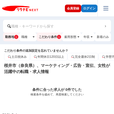
会員登録
ログイン
職種・キーワードから探す
勤務地
職種
こだわり条件
雇用形態
年収
新着のみ
1
1
こだわり条件の追加設定を忘れていませんか？
土日祝休み
年間休日120日以上
完全週休2日制
学歴
桜井市（奈良県）、マーケティング・広告・宣伝、女性が
活躍中の転職・求人情報
条件に合った求人が 0件でした
検索条件を緩めて、再度検索してください