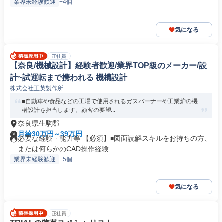
業界未経験歓迎
+4個
気になる
正社員
【奈良/機械設計】経験者歓迎/業界TOP級のメーカー/設
計~試運転まで携われる 機構設計
株式会社正英製作所
■自動車や食品などの工場で使用されるガスバーナーや工業炉の機
構設計を担当します。顧客の要望...
奈良県生駒郡
月給30万円～39万円
必要な経験・能力等 【必須】■図面読解スキルをお持ちの方、
または何らかのCAD操作経験...
業界未経験歓迎
+5個
気になる
正社員