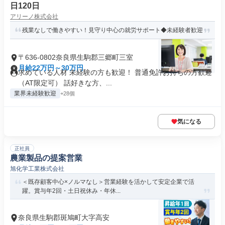
日120日
アリーノ株式会社
残業なしで働きやすい！見守り中心の就労サポート◆未経験者歓迎
〒636-0802奈良県生駒郡三郷町三室
月給22万円～30万円
求めている人材 未経験の方も歓迎！ 普通免許お持ちの方歓迎
（AT限定可） 話好きな方、...
業界未経験歓迎
+28個
気になる
正社員
農業製品の提案営業
旭化学工業株式会社
＜既存顧客中心×ノルマなし＞営業経験を活かして安定企業で活
躍。賞与年2回・土日祝休み・年休...
奈良県生駒郡斑鳩町大字高安