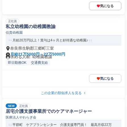
気になる
正社員
私立幼稚園の幼稚園教諭
信貴幼稚園
月給20万円以上！賞与は4ヶ月と好待遇な幼稚園♪
奈良県生駒郡三郷町三室
月給21万5000円～22万5000円
求める人材: 幼稚園教諭
即日勤務OK
交通費支給
気になる
この企業の類似求人を見る
NEW
正社員
居宅介護支援事業所でのケアマネージャー
医療法人やわらぎ会
平群町 ケアプランセンター 介護支援専門員！ 最高月収22万