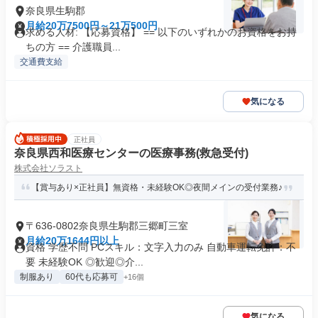
奈良県生駒郡
月給20万7500円～21万500円
求める人材: 【応募資格】 == 以下のいずれかのお資格をお持
ちの方 == 介護職員...
交通費支給
気になる
正社員
奈良県西和医療センターの医療事務(救急受付)
株式会社ソラスト
【賞与あり×正社員】無資格・未経験OK◎夜間メインの受付業務♪
〒636-0802奈良県生駒郡三郷町三室
月給20万1644円以上
資格 学歴不問 PCスキル：文字入力のみ 自動車運転免許：不
要 未経験OK ◎歓迎◎介...
制服あり
60代も応募可
+16個
気になる