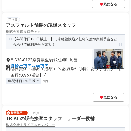
気になる
正社員
アスファルト舗装の現場スタッフ
株式会社奈良ロテック
【年間休日120日以上！】＼未経験歓迎／社宅制度や家賃手当など
もありで福利厚生も充実！
〒636-0123奈良県生駒郡斑鳩町興留
月給25万円～40万円
必要資格・経験 ＜必須＞ ＼必須条件は特にありません／ 【外
国籍の方の場合】 J...
年間休日120日以上
+9個
気になる
正社員
TRIALの販売接客スタッフ リーダー候補
株式会社トライアルカンパニー