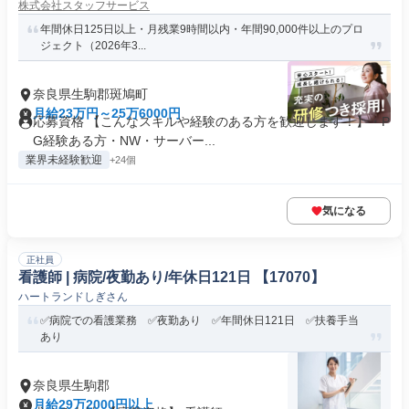
株式会社スタッフサービス
年間休日125日以上・月残業9時間以内・年間90,000件以上のプロ
ジェクト（2026年3...
奈良県生駒郡斑鳩町
月給23万円～25万6000円
応募資格 【こんなスキルや経験のある方を歓迎します！】・P
G経験ある方・NW・サーバー...
業界未経験歓迎
+24個
気になる
正社員
看護師 | 病院/夜勤あり/年休日121日 【17070】
ハートランドしぎさん
✅病院での看護業務 ✅夜勤あり ✅年間休日121日 ✅扶養手当
あり
奈良県生駒郡
月給29万2000円以上