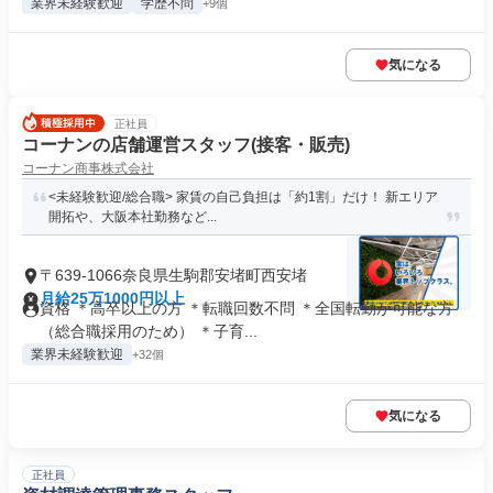
業界未経験歓迎
学歴不問
+9個
気になる
正社員
コーナンの店舗運営スタッフ(接客・販売)
コーナン商事株式会社
<未経験歓迎/総合職> 家賃の自己負担は「約1割」だけ！ 新エリア
開拓や、大阪本社勤務など...
〒639-1066奈良県生駒郡安堵町西安堵
月給25万1000円以上
資格 ＊高卒以上の方 ＊転職回数不問 ＊全国転勤が可能な方
（総合職採用のため） ＊子育...
業界未経験歓迎
+32個
気になる
正社員