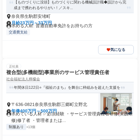
【ものづくりに没頭】ものづくりに関わる機械設計職◆設計から完
成まで携われるやりがい！／スキ...
奈良県生駒郡安堵町
月給23万円～33万円
求める人材: 普通自動車免許をお持ちの方
交通費支給
気になる
正社員
複合型(多機能型)事業所のサービス管理責任者
社会福祉法人檸檬会
年間休日122日⭐『福祉のまち』を舞台に枠組みを超えた支援を
〒636-0821奈良県生駒郡三郷町立野北
年俸400万円～500万円
求めている人材 ✅必須経験 ・サービス管理責任者研修(実践研
修)修了者 ・管理者または...
制服あり
+13個