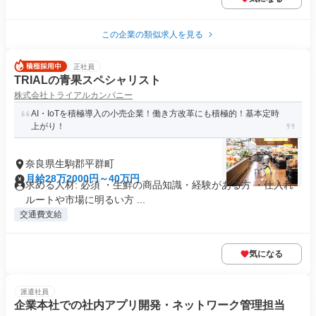
この企業の類似求人を見る
正社員
TRIALの青果スペシャリスト
株式会社トライアルカンパニー
AI・IoTを積極導入の小売企業！働き方改革にも積極的！基本定時
上がり！
奈良県生駒郡平群町
月給28万2000円～40万円
求める人材: 必須 ・生鮮の商品知識・経験がある方 ・仕入れ
ルートや市場に明るい方 ...
交通費支給
気になる
派遣社員
企業本社での社内アプリ開発・ネットワーク管理担当