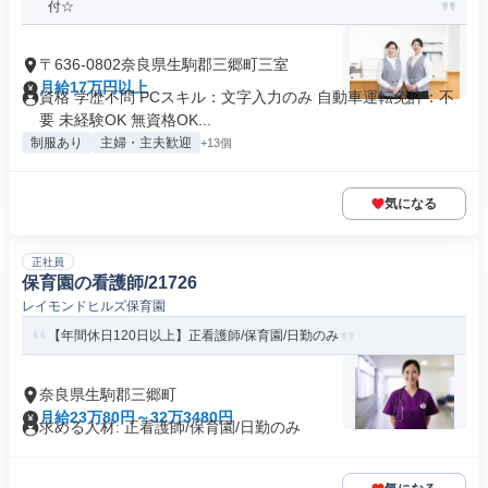
付☆
〒636-0802奈良県生駒郡三郷町三室
月給17万円以上
資格 学歴不問 PCスキル：文字入力のみ 自動車運転免許：不
要 未経験OK 無資格OK...
制服あり
主婦・主夫歓迎
+13個
気になる
正社員
保育園の看護師/21726
レイモンドヒルズ保育園
【年間休日120日以上】正看護師/保育園/日勤のみ
奈良県生駒郡三郷町
月給23万80円～32万3480円
求める人材: 正看護師/保育園/日勤のみ