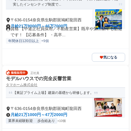
実したインセンティブ制度で...
〒636-0154奈良県生駒郡斑鳩町龍田西
月給21万9000円～46万7000円
資格 【中途正社員採用／不動産営業】既卒や第二新卒も歓迎
です！ 【応募条件】 ・高卒...
年間休日120日以上
+9個
気になる
正社員
モデルハウスでの完全反響営業
タマホーム株式会社
【東証プライム上場】建築の基礎から研修します。
〒636-0154奈良県生駒郡斑鳩町龍田西
月給21万1000円～47万2000円
業界未経験歓迎
歩合給あり
+10個