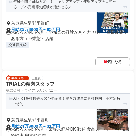
年齢不問／日勤固定可！ キャリアアップ・年収アップを目指せ
る！／小売業等の経験が活かせる／...
奈良県生駒郡平群町
月給25万8000円～65万円
求める人材: 必須 ・小売業の経験がある方 歓迎 ・店長経験が
ある方（※業態・店舗...
交通費支給
気になる
正社員
TRIALの精肉スタッフ
株式会社トライアルカンパニー
AI・IoTを積極導入の小売企業！働き方改革にも積極的！基本定時
上がり！
奈良県生駒郡平群町
月給24万6000円～31万円
求める人材: 必須 ・業界未経験OK 歓迎 食品スーパーや小売店
経験者 中食や百貨...