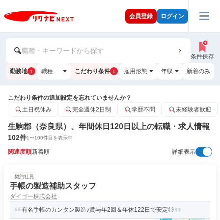
会員登録
ログイン
職種・キーワードから探す
条件保存
勤務地
職種
こだわり条件
雇用形態
年収
新着のみ
1
1
こだわり条件の追加設定を忘れていませんか？
土日祝休み
完全週休2日制
学歴不問
未経験者歓迎
生駒郡（奈良県）、年間休日120日以上の転職・求人情報
102
件
1
〜
100
件目を表示中
関連度順
新着順
詳細表示
契約社員
手帳の製造補助スタッフ
ダイゴー株式会社
有名手帳のカンタン製造♪賞与年2回＆年休122日で安定◎