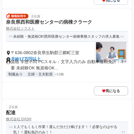
気になる
正社員
奈良県西和医療センターの病棟クラーク
株式会社ソラスト
未経験・無資格OK!西和医療センター病棟事務スタッフの求人募集
〒636-0802奈良県生駒郡三郷町三室
月給17万円以上
資格 学歴不問 PCスキル：文字入力のみ 自動車運転免許：不
要 未経験OK 無資格OK...
制服あり
主婦・主夫歓迎
+13個
気になる
正社員
配達
株式会社 DASH
１人でもくもく作業！運んだ分だけ稼げます！！必要なのはやる
気！！運転免許のみ！！