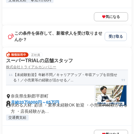
交通費支給
駅近5分以内
気になる
この条件を保存して、新着求人を受け取りませ
受け取る
んか？
正社員
スーパーTRIALの店舗スタッフ
株式会社トライアルカンパニー
【未経験歓迎】年齢不問／キャリアアップ・年収アップを目指せ
る！／小売業等の経験が活かせる／...
奈良県生駒郡平群町
月給20万6000円～65万円
求める人材: 必須 ・業界未経験OK 歓迎 ・小売業の経験がある
方 ・店長経験があ...
交通費支給