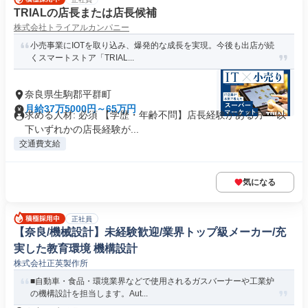
TRIALの店長または店長候補
株式会社トライアルカンパニー
小売事業にIOTを取り込み、爆発的な成長を実現。今後も出店が続
くスマートストア「TRIAL...
奈良県生駒郡平群町
月給37万5000円～65万円
求める人材: 必須 【学歴・年齢不問】店長経験がある方 ～以
下いずれかの店長経験が...
交通費支給
気になる
正社員
【奈良/機械設計】未経験歓迎/業界トップ級メーカー/充
実した教育環境 機構設計
株式会社正英製作所
■自動車・食品・環境業界などで使用されるガスバーナーや工業炉
の機構設計を担当します。Aut...