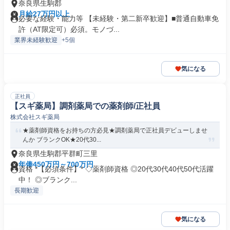
奈良県生駒郡
月給27万円以上
必要な経験・能力等 【未経験・第二新卒歓迎】■普通自動車免
許（AT限定可）必須。モノづ...
業界未経験歓迎
+5個
気になる
正社員
【スギ薬局】調剤薬局での薬剤師/正社員
株式会社スギ薬局
★薬剤師資格をお持ちの方必見★調剤薬局で正社員デビューしませ
んか ブランクOK★20代30...
奈良県生駒郡平群町三里
年俸450万円～700万円
資格 *【必須条件】* ◇薬剤師資格 ◎20代30代40代50代活躍
中！ ◎ブランク...
長期歓迎
気になる