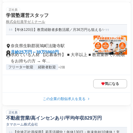
正社員
学習塾運営スタッフ
株式会社進学ゼミナール
【年休120日】教育経験者多数活躍／月36万円も狙える✨
奈良県生駒郡斑鳩町法隆寺駅
月給25万円～39万5960円
求めている人材 【応募条件】 ■ 大卒以上 ■ 教育業界での経験
をお持ちの方 → 年...
フリーター歓迎
経験者歓迎
+2個
気になる
この企業の類似求人を見る
正社員
不動産営業/高インセンあり/平均年収829万円
タマホーム株式会社
【中途正社員採用】若手活躍中！年休130日・年末年始10連休！充