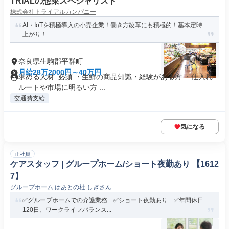
TRIALの惣菜スペシャリスト
株式会社トライアルカンパニー
AI・IoTを積極導入の小売企業！働き方改革にも積極的！基本定時
上がり！
奈良県生駒郡平群町
月給28万2000円～40万円
求める人材: 必須 ・生鮮の商品知識・経験がある方 ・仕入れ
ルートや市場に明るい方 ...
交通費支給
気になる
正社員
ケアスタッフ | グループホーム/ショート夜勤あり 【1612
7】
グループホーム はあとの杜 しぎさん
✅グループホームでの介護業務 ✅ショート夜勤あり ✅年間休日
120日、ワークライフバランス...