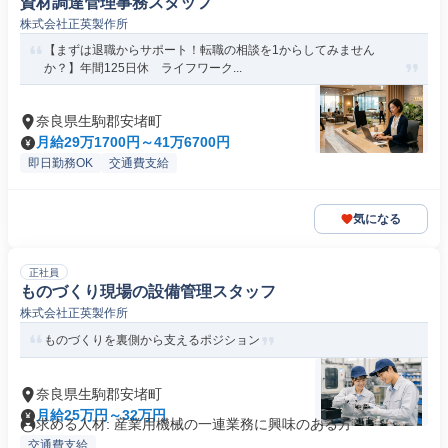
資材調達管理事務スタッフ
株式会社正英製作所
【まずは退職からサポート！転職の相談を1からしてみません
か？】年間125日休 ライフワーク...
奈良県生駒郡安堵町
月給29万1700円～41万6700円
即日勤務OK
交通費支給
気になる
正社員
ものづくり現場の設備管理スタッフ
株式会社正英製作所
ものづくりを裏側から支えるポジション
奈良県生駒郡安堵町
月給25万円～32万円
求める人材: 産業用機械の一連業務に興味のある方
交通費支給