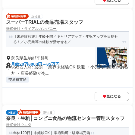
気になる
正社員
スーパーTRIALの食品売場スタッフ
株式会社トライアルカンパニー
【未経験歓迎】年齢不問／キャリアアップ・年収アップを目指せ
る！／小売業等の経験が活かせる／...
奈良県生駒郡平群町
月給20万6000円～65万円
求める人材: 必須 ・業界未経験OK 歓迎 ・小売業の経験がある
方 ・店長経験があ...
交通費支給
気になる
NEW
正社員
奈良・生駒│コンビニ食品の物流センター管理スタッフ
株式会社ウエダ
年休120日│ 未経験OK │ 車通勤可・駐車場完備