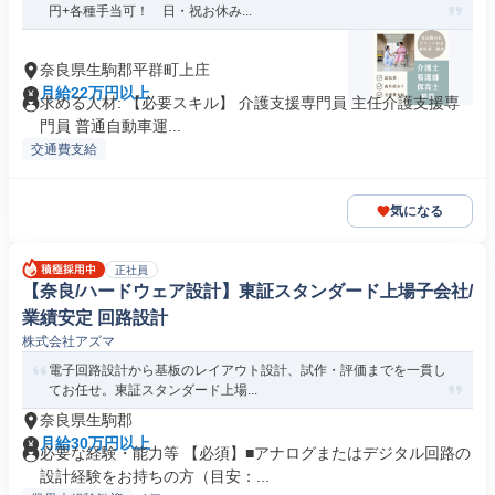
円+各種手当可！ 日・祝お休み...
奈良県生駒郡平群町上庄
月給22万円以上
求める人材: 【必要スキル】 介護支援専門員 主任介護支援専
門員 普通自動車運...
交通費支給
気になる
正社員
【奈良/ハードウェア設計】東証スタンダード上場子会社/
業績安定 回路設計
株式会社アズマ
電子回路設計から基板のレイアウト設計、試作・評価までを一貫し
てお任せ。東証スタンダード上場...
奈良県生駒郡
月給30万円以上
必要な経験・能力等 【必須】■アナログまたはデジタル回路の
設計経験をお持ちの方（目安：...