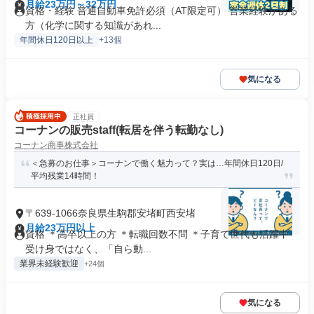
月給23万円～32万円
資格・経験 普通自動車免許必須（AT限定可） 営業経験がある
方（化学に関する知識があれ...
年間休日120日以上
+13個
気になる
正社員
コーナンの販売staff(転居を伴う転勤なし)
コーナン商事株式会社
＜急募のお仕事＞コーナンで働く魅力って？実は…年間休日120日/
平均残業14時間！
〒639-1066奈良県生駒郡安堵町西安堵
月給23万円以上
資格 ＊高卒以上の方 ＊転職回数不問 ＊子育て世代も活躍中
受け身ではなく、「自ら動...
業界未経験歓迎
+24個
気になる