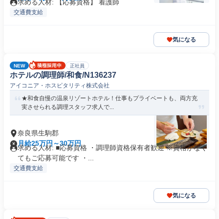
求める人材: 【応募資格】 看護師
交通費支給
気になる
NEW
正社員
ホテルの調理師/和食/N136237
アイコニア・ホスピタリティ株式会社
★和食自慢の温泉リゾートホテル！仕事もプライベートも、両方充
実させられる調理スタッフ求人で...
奈良県生駒郡
月給25万円～30万円
求める人材: ■応募資格 ・調理師資格保有者歓迎 ※資格がなく
てもご応募可能です ・...
交通費支給
気になる