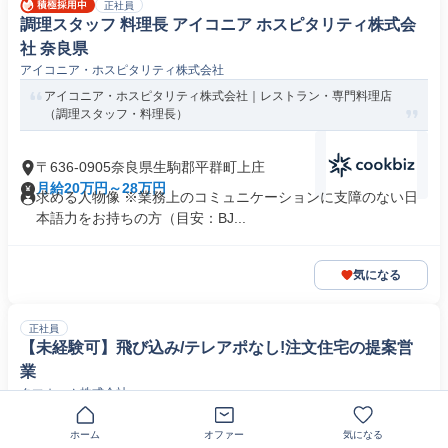
正社員
調理スタッフ 料理長 アイコニア ホスピタリティ株式会
社 奈良県
アイコニア・ホスピタリティ株式会社
アイコニア・ホスピタリティ株式会社｜レストラン・専門料理店
（調理スタッフ・料理長）
〒636-0905奈良県生駒郡平群町上庄
月給20万円～28万円
求める人物像 ※業務上のコミュニケーションに支障のない日
本語力をお持ちの方（目安：BJ...
気になる
正社員
【未経験可】飛び込み/テレアポなし!注文住宅の提案営
業
タマホーム株式会社
3年目で年収1,284万円！最高2,369万円の実績あり／飛び込みなし
ホーム
オファー
気になる
の反響営業／年間休日...