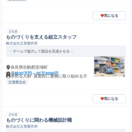
気になる
正社員
ものづくりを支える組立スタッフ
株式会社正英製作所
チームで協力して製品を完成させる
奈良県生駒郡安堵町
月給20万円～30万3000円
求める人材: 真面目に業務に取り組める方
交通費支給
気になる
正社員
ものづくりに関わる機械設計職
株式会社正英製作所