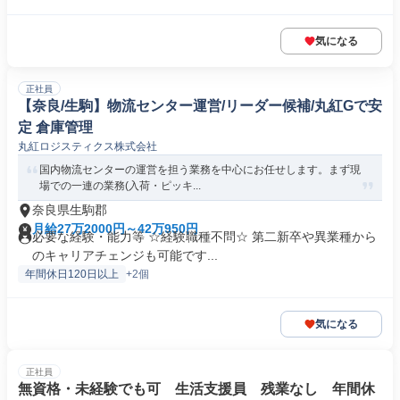
気になる
正社員
【奈良/生駒】物流センター運営/リーダー候補/丸紅Gで安
定 倉庫管理
丸紅ロジスティクス株式会社
国内物流センターの運営を担う業務を中心にお任せします。まず現
場での一連の業務(入荷・ピッキ...
奈良県生駒郡
月給27万2000円～42万950円
必要な経験・能力等 ☆経験職種不問☆ 第二新卒や異業種から
のキャリアチェンジも可能です...
年間休日120日以上
+2個
気になる
正社員
無資格・未経験でも可 生活支援員 残業なし 年間休