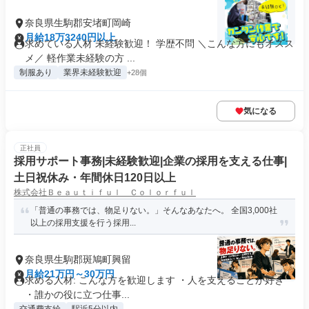
奈良県生駒郡安堵町岡崎
月給18万3240円以上
求めている人材 未経験歓迎！ 学歴不問 ＼こんな方にもオスス
メ／ 軽作業未経験の方 ...
制服あり
業界未経験歓迎
+28個
気になる
正社員
採用サポート事務|未経験歓迎|企業の採用を支える仕事|
土日祝休み・年間休日120日以上
株式会社Ｂｅａｕｔｉｆｕｌ Ｃｏｌｏｒｆｕｌ
「普通の事務では、物足りない。」そんなあなたへ。 全国3,000社
以上の採用支援を行う採用...
奈良県生駒郡斑鳩町興留
月給21万円～30万円
求める人材: こんな方を歓迎します ・人を支えることが好き
・誰かの役に立つ仕事...