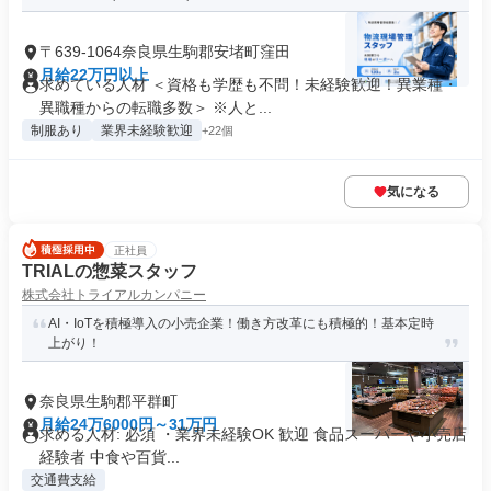
〒639-1064奈良県生駒郡安堵町窪田
月給22万円以上
求めている人材 ＜資格も学歴も不問！未経験歓迎！異業種・
異職種からの転職多数＞ ※人と...
制服あり
業界未経験歓迎
+22個
気になる
正社員
TRIALの惣菜スタッフ
株式会社トライアルカンパニー
AI・IoTを積極導入の小売企業！働き方改革にも積極的！基本定時
上がり！
奈良県生駒郡平群町
月給24万6000円～31万円
求める人材: 必須 ・業界未経験OK 歓迎 食品スーパーや小売店
経験者 中食や百貨...
交通費支給