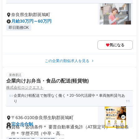
奈良県生駒郡斑鳩町
月給30万円～60万円
即日勤務OK
気になる
この企業の類似求人を見る
業務委託
企業向けお弁当・食品の配送(軽貨物)
株式会社ロジクエスト
企業向け軽配送で無理なく働く＊20~50代活躍中＊車両無料貸与あ
り
〒636-0100奈良県生駒郡斑鳩町
完全歩合制
資格 ＊必須条件＊ 要普自動車通免許（AT限定可） ＊歓迎条
件＊ 学歴不問（中卒・高...