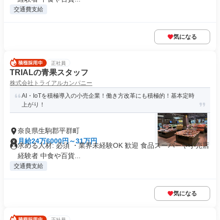
交通費支給
気になる
正社員
TRIALの青果スタッフ
株式会社トライアルカンパニー
AI・IoTを積極導入の小売企業！働き方改革にも積極的！基本定時
上がり！
奈良県生駒郡平群町
月給24万6000円～31万円
求める人材: 必須 ・業界未経験OK 歓迎 食品スーパーや小売店
経験者 中食や百貨...
交通費支給
気になる
正社員