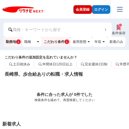
会員登録
ログイン
職種・キーワードから探す
条件保存
勤務地
職種
こだわり条件
雇用形態
年収
新着のみ
1
1
こだわり条件の追加設定を忘れていませんか？
土日祝休み
年間休日120日以上
完全週休2日制
学歴
長崎県、歩合給ありの転職・求人情報
条件に合った求人が 0件でした
検索条件を緩めて、再度検索してください
新着求人