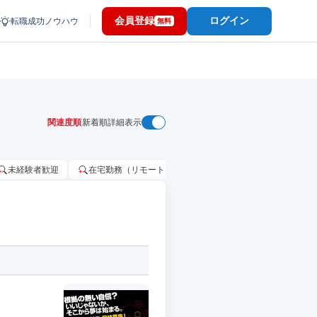
会員登録
ログイン
転職成功ノウハウ
無料
関連度順
新着順
詳細表示
未経験者歓迎
在宅勤務（リモートワーク）OK
家賃補助・住宅手当