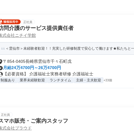
正社員
訪問介護のサービス提供責任者
株式会社ニチイ学館
＜雲仙市＞未経験者歓迎！！充実した研修制度で安心して働けます★私たちと一緒
〒854-0405長崎県雲仙市千々石町戊
月給24万4700円～26万4700円
【必要資格】 介護福祉士実務者研修 介護福祉士
制服あり
業界未経験歓迎
ランチタイム
主婦・主夫歓迎
+33個
正社員
スマホ販売・ご案内スタッフ
株式会社プラウド