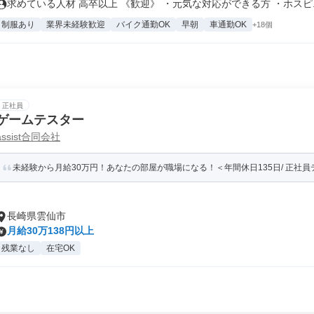
求めている人材 高卒以上 《歓迎》 ・元気な対応ができる方 ・ホスピ..
制服あり
業界未経験歓迎
バイク通勤OK
早朝
車通勤OK
+18個
正社員
ゲームテスター
assist合同会社
未経験から月給30万円！あなたの部屋が職場になる！＜年間休日135日/ 正社
長崎県雲仙市
月給30万138円以上
残業なし
在宅OK