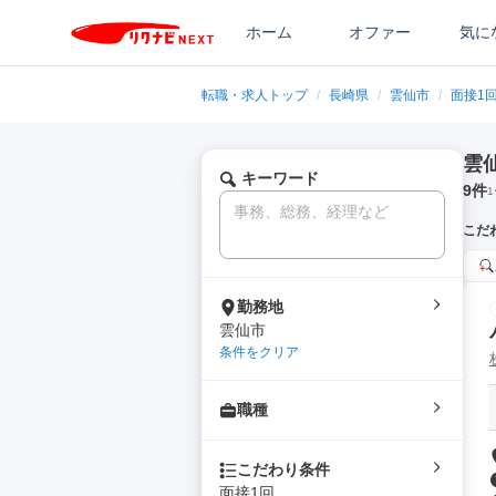
ホーム
オファー
気に
転職・求人トップ
/
長崎県
/
雲仙市
/
面接1
雲
キーワード
9
件
1
こだ
勤務地
雲仙市
条件をクリア
職種
こだわり条件
面接1回