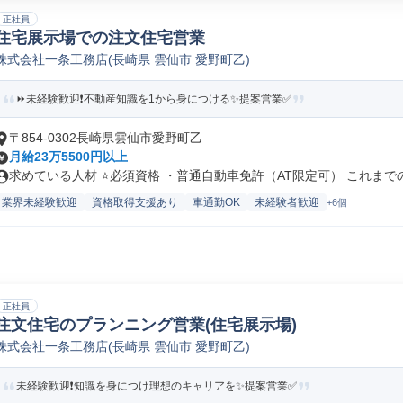
正社員
住宅展示場での注文住宅営業
株式会社一条工務店(長崎県 雲仙市 愛野町乙)
⏩️未経験歓迎❗️不動産知識を1から身につける✨️提案営業✅
〒854-0302長崎県雲仙市愛野町乙
月給23万5500円以上
求めている人材 ⭐必須資格 ・普通自動車免許（AT限定可） これまでの.
業界未経験歓迎
資格取得支援あり
車通勤OK
未経験者歓迎
+6個
正社員
注文住宅のプランニング営業(住宅展示場)
株式会社一条工務店(長崎県 雲仙市 愛野町乙)
未経験歓迎❗️知識を身につけ理想のキャリアを✨️提案営業✅