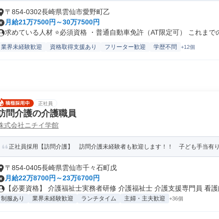
〒854-0302長崎県雲仙市愛野町乙
月給21万7500円～30万7500円
求めている人材 ⭐必須資格 ・普通自動車免許（AT限定可） これまでの.
業界未経験歓迎
資格取得支援あり
フリーター歓迎
学歴不問
+12個
正社員
訪問介護の介護職員
株式会社ニチイ学館
正社員採用【訪問介護】 訪問介護未経験者も歓迎します！！ 子ども手当有り♪ご
〒854-0405長崎県雲仙市千々石町戊
月給22万8700円～23万6700円
【必要資格】 介護福祉士実務者研修 介護福祉士 介護支援専門員 看護師.
制服あり
業界未経験歓迎
ランチタイム
主婦・主夫歓迎
+36個