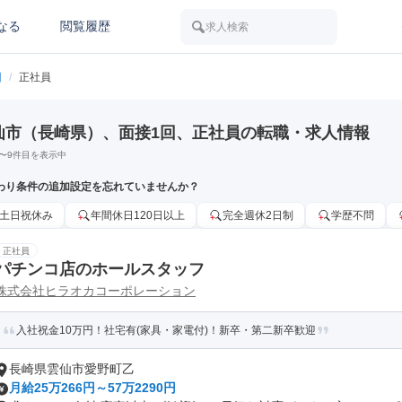
なる
閲覧履歴
求人検索
回
/
正社員
仙市（長崎県）、面接1回、正社員の転職・求人情報
〜
9
件目を表示中
わり条件の追加設定を忘れていませんか？
土日祝休み
年間休日120日以上
完全週休2日制
学歴不問
正社員
パチンコ店のホールスタッフ
株式会社ヒラオカコーポレーション
入社祝金10万円！社宅有(家具・家電付)！新卒・第二新卒歓迎
長崎県雲仙市愛野町乙
月給25万266円～57万2290円