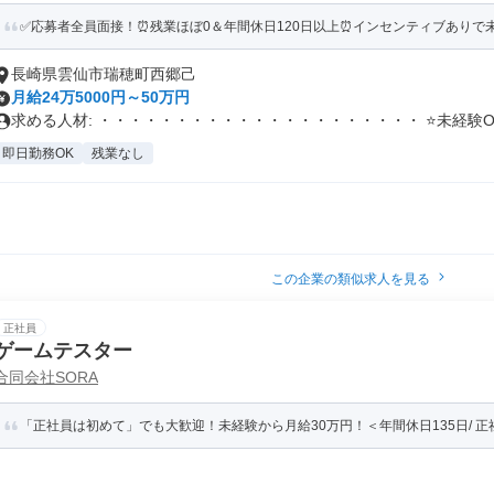
✅応募者全員面接！⏰残業ほぼ0＆年間休日120日以上⏰インセンティブありで
長崎県雲仙市瑞穂町西郷己
月給24万5000円～50万円
求める人材: ・・・・・・・・・・・・・・・・・・・・・ ⭐未経験O.
即日勤務OK
残業なし
この企業の類似求人を見る
正社員
ゲームテスター
合同会社SORA
「正社員は初めて」でも大歓迎！未経験から月給30万円！＜年間休日135日/ 