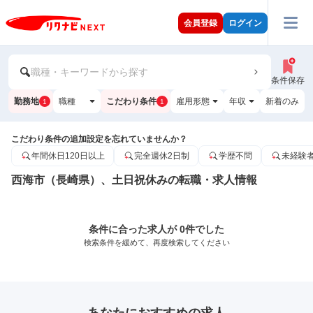
会員登録
ログイン
職種・キーワードから探す
条件保存
勤務地
職種
こだわり条件
雇用形態
年収
新着のみ
1
1
こだわり条件の追加設定を忘れていませんか？
年間休日120日以上
完全週休2日制
学歴不問
未経験
西海市（長崎県）、土日祝休みの転職・求人情報
条件に合った求人が 0件でした
検索条件を緩めて、再度検索してください