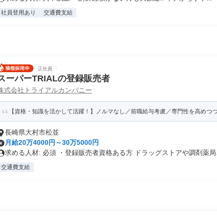
社員登用あり
交通費支給
正社員
スーパーTRIALの登録販売者
株式会社トライアルカンパニー
【資格・知識を活かして活躍！】ノルマなし／前職給与考慮／専⾨性を⾼めつつキ
長崎県大村市松並
月給20万4000円～30万5000円
求める人材: 必須 ・登録販売者資格ある方 ドラッグストアや調剤薬局..
交通費支給