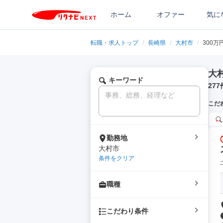
ホーム
オファー
気に
転職・求人トップ
/
長崎県
/
大村市
/
300万
大
キーワード
277
こだ
勤務地
大村市
条件をクリア
職種
こだわり条件