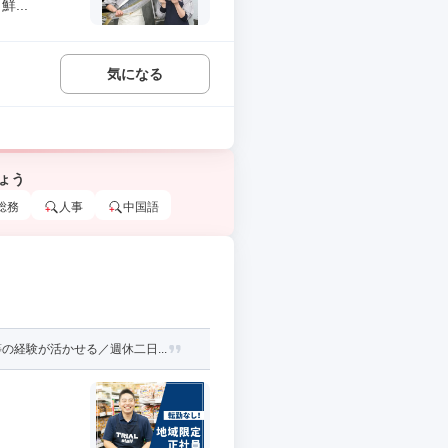
...
気になる
ょう
総務
人事
中国語
経験が活かせる／週休二日...