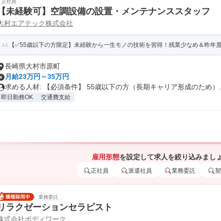
正社員
【未経験可】空調設備の設置・メンテナンススタッフ
大村エアテック株式会社
【✅55歳以下の方限定】未経験から一生モノの技術を習得！残業少なめ＆昨年度年間
長崎県大村市原町
月給23万円～35万円
求める人材: 【必須条件】 55歳以下の方（長期キャリア形成のため）..
即日勤務OK
交通費支給
雇用形態
を設定して求人を絞り込みまし
正社員
派遣社員
業務委託
契
業務委託
リラクゼーションセラピスト
株式会社ボディワーク