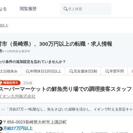
なる
閲覧履歴
求人検索
円以上
村市（長崎県）、300万円以上の転職・求人情報
件
1
〜
100
件目を表示中
わり条件の追加設定を忘れていませんか？
土日祝休み
年間休日120日以上
完全週休2日制
学歴不問
正社員
スーパーマーケットの鮮魚売り場での調理接客スタッフ
イオン九州株式会社
「月給27万～×転勤なし」魚をさばいた経験を活かし、イオンで叶える安定キ
〒856-0023長崎県大村市上諏訪町
月給27万円以上