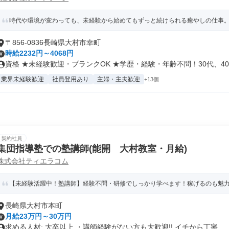
時代や環境が変わっても、未経験から始めてもずっと続けられる癒やしの仕事。手
〒856-0836長崎県大村市幸町
時給2232円～4068円
資格 ★未経験歓迎・ブランクOK ★学歴・経験・年齢不問！30代、40.
業界未経験歓迎
社員登用あり
主婦・主夫歓迎
+13個
契約社員
集団指導塾での塾講師(能開 大村教室・月給)
株式会社ティエラコム
【未経験活躍中！塾講師】経験不問・研修でしっかり学べます！稼げるのも魅
長崎県大村市本町
月給23万円～30万円
求める人材: 大卒以上 ・講師経験がない方も大歓迎!! イチから丁寧...