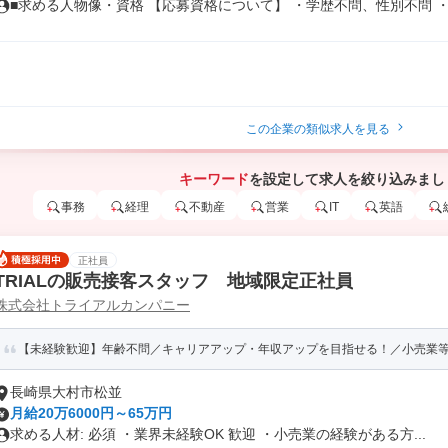
■求める人物像・資格 【応募資格について】 ・学歴不問、性別不問 ・鮮
この企業の類似求人を見る
キーワード
を設定して求人を絞り込みまし
事務
経理
不動産
営業
IT
英語
正社員
TRIALの販売接客スタッフ 地域限定正社員
株式会社トライアルカンパニー
【未経験歓迎】年齢不問／キャリアアップ・年収アップを目指せる！／小売業等の
長崎県大村市松並
月給20万6000円～65万円
求める人材: 必須 ・業界未経験OK 歓迎 ・小売業の経験がある方...