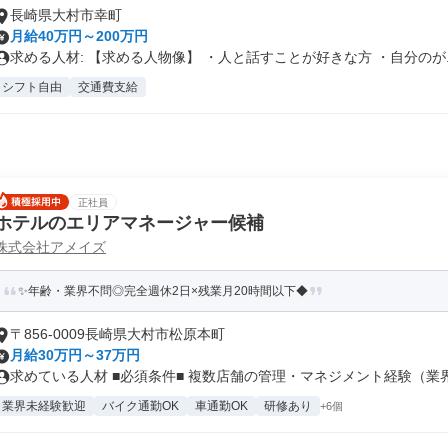
長崎県大村市幸町
月給40万円～200万円
求める人材: 【求める人物像】 ・人と話すことが好きな方 ・自分のが..
シフト自由
交通費支給
正社員
ホテルのエリアマネージャー候補
株式会社アメイズ
✨年齢・業界不問◎完全週休2日×残業月20時間以下◆
〒856-0009長崎県大村市松原本町
月給30万円～37万円
求めている人材 ■必須条件■ 複数店舗の管理・マネジメント経験（業界不
業界未経験歓迎
バイク通勤OK
車通勤OK
研修あり
+6個