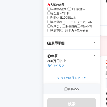
人気の条件
未経験者歓迎
土日祝休み
完全週休2日制
年間休日120日以上
在宅勤務（リモートワーク）OK
転勤なし
服装自由
年齢不問
学歴不問
語学力を活かせる
雇用形態
年収
300万円以上
条件をクリア
すべての条件をクリア
新着のみ
検索