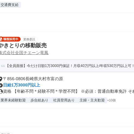
交通費支給
業務委託
やきとりの移動販売
株式会社全国チエーン竜鳳
【全員面接】今だけ日額1万3000円保証！月収40万円以上/年収530万円以上
〒856-0806長崎県大村市富の原
日給1万3000円以上
資格 【年齢不問＊経験不問＊学歴不問】 ※必須：普通自動車免許 それ以
業界未経験歓迎
歩合給あり
社員登用あり
主婦・主夫歓迎
+10個