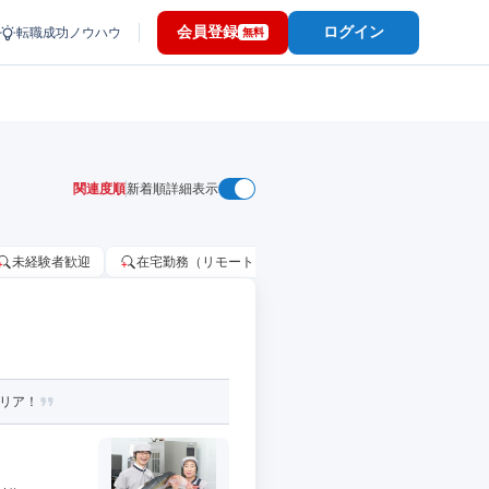
会員登録
ログイン
転職成功ノウハウ
無料
関連度順
新着順
詳細表示
未経験者歓迎
在宅勤務（リモートワーク）OK
家賃補助・住宅手当
ャリア！