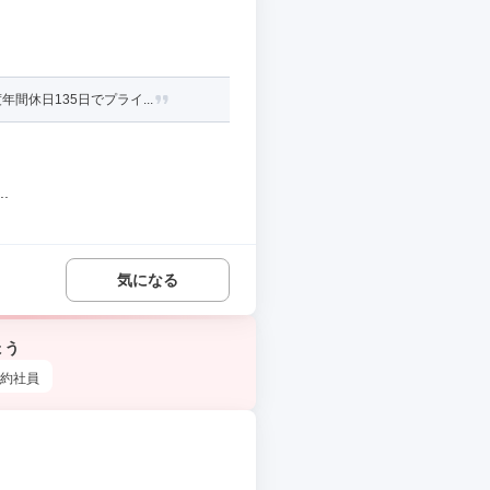
休日135日でプライ...
.
気になる
ょう
約社員