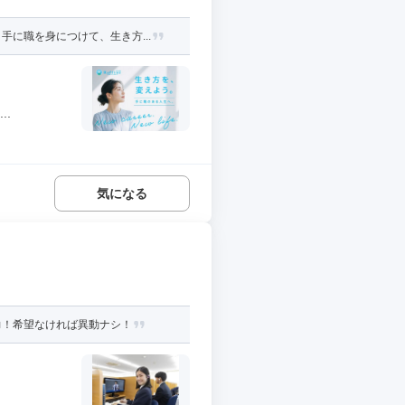
に職を身につけて、生き方...
..
気になる
力！希望なければ異動ナシ！