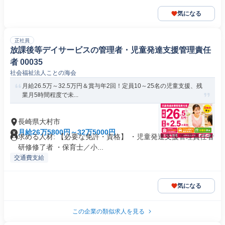
気になる
正社員
放課後等デイサービスの管理者・児童発達支援管理責任
者 00035
社会福祉法人ことの海会
月給26.5万～32.5万円＆賞与年2回！定員10～25名の児童支援、残
業月5時間程度で未...
長崎県大村市
月給26万5800円～32万5000円
求める人材: 【必要な免許・資格】 ・児童発達支援管理責任者
研修修了者 ・保育士／小...
交通費支給
気になる
この企業の類似求人を見る