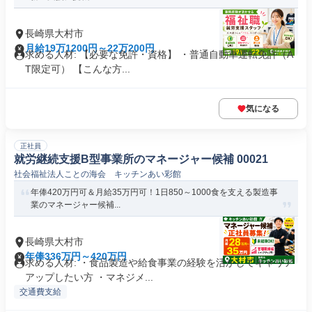
長崎県大村市
月給19万1200円～22万200円
求める人材: 【必要な免許・資格】 ・普通自動車運転免許（A
T限定可） 【こんな方...
気になる
正社員
就労継続支援B型事業所のマネージャー候補 00021
社会福祉法人ことの海会 キッチンあい彩館
年俸420万円可＆月給35万円可！1日850～1000食を支える製造事
業のマネージャー候補...
長崎県大村市
年俸336万円～420万円
求める人材: ・食品製造や給食事業の経験を活かしてキャリア
アップしたい方 ・マネジメ...
交通費支給