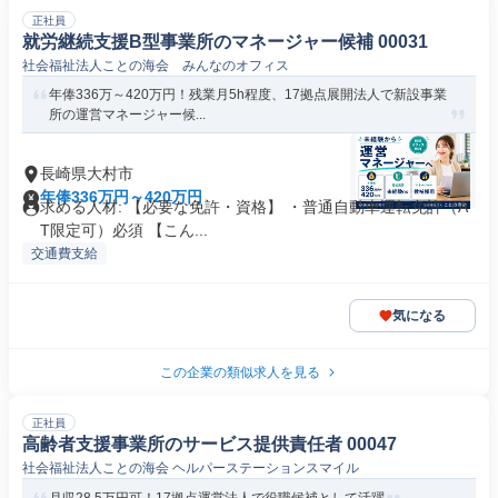
正社員
就労継続支援B型事業所のマネージャー候補 00031
社会福祉法人ことの海会 みんなのオフィス
年俸336万～420万円！残業月5h程度、17拠点展開法人で新設事業
所の運営マネージャー候...
長崎県大村市
年俸336万円～420万円
求める人材: 【必要な免許・資格】 ・普通自動車運転免許（A
T限定可）必須 【こん...
交通費支給
気になる
この企業の類似求人を見る
正社員
高齢者支援事業所のサービス提供責任者 00047
社会福祉法人ことの海会 ヘルパーステーションスマイル