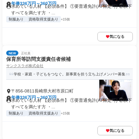
年俸336万円～360万円
求めている人材 【必須条件】 ①要普通免許(AT限定可) ②以下
すべてを満たす方 ・...
制服あり
資格取得支援あり
+15個
気になる
NEW
正社員
保育所等訪問支援責任者候補
サンクスラボ株式会社
学校・家庭・子どもをつなぐ。新事業を担う立ち上げメンバー募集
〒856-0811長崎県大村市原口町
年俸336万円～360万円
求めている人材 【必須条件】 ①要普通免許(AT限定可) ②以下
すべてを満たす方 ・...
制服あり
資格取得支援あり
+15個
気になる