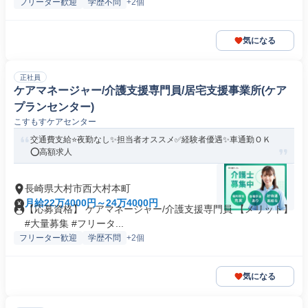
フリーター歓迎
学歴不問
+2個
気になる
正社員
ケアマネージャー/介護支援専門員/居宅支援事業所(ケア
プランセンター)
こすもすケアセンター
交通費支給⭐️夜勤なし✨担当者オススメ✅️経験者優遇✨車通勤ＯＫ
⭕️高額求人
長崎県大村市西大村本町
月給22万4000円～24万4000円
【応募資格】 ケアマネージャー/介護支援専門員 【メリット】
#大量募集 #フリータ...
フリーター歓迎
学歴不問
+2個
気になる