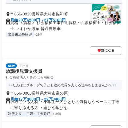
〒856-0820長崎県大村市協和町
月給20万6500円～27万5100円
資格 ＜資格＞ 社会福祉主事任用資格・介護福祉士・社会福祉
士 いずれか必須 普通自動車...
業界未経験歓迎
+23個
気になる
NEW
正社員
放課後児童支援員
社会福祉法人とみのはら福祉会
たんぽぽグループで子ども達の成長を支える仕事をしませんか？
〒856-0806長崎県大村市富の原
月給17万9000円～22万3400円
求めている人材 ・小学生一人ひとりの気持ちやペースに丁寧
に寄り添える方 ・遊びや学びを...
制服あり
主婦・主夫歓迎
+19個