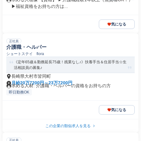
▶福祉資格をお持ちの方は...
気になる
正社員
介護職・ヘルパー
ショートステイ flora
《定年65歳＆勤務延長75歳！残業なし♪》扶養手当＆住居手当☆生
活相談員の募集♪
長崎県大村市皆同町
月給20万7200円～23万7200円
求める人材: 介護職・ヘルパーの資格をお持ちの方
即日勤務OK
気になる
この企業の類似求人を見る
正社員