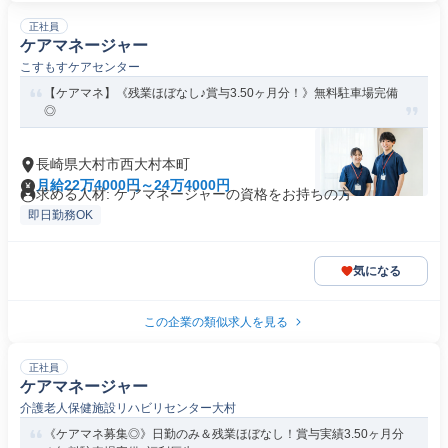
正社員
ケアマネージャー
こすもすケアセンター
【ケアマネ】《残業ほぼなし♪賞与3.50ヶ月分！》無料駐車場完備
◎
長崎県大村市西大村本町
月給22万4000円～24万4000円
求める人材: ケアマネージャーの資格をお持ちの方
即日勤務OK
気になる
この企業の類似求人を見る
正社員
ケアマネージャー
介護老人保健施設リハビリセンター大村
《ケアマネ募集◎》日勤のみ＆残業ほぼなし！賞与実績3.50ヶ月分