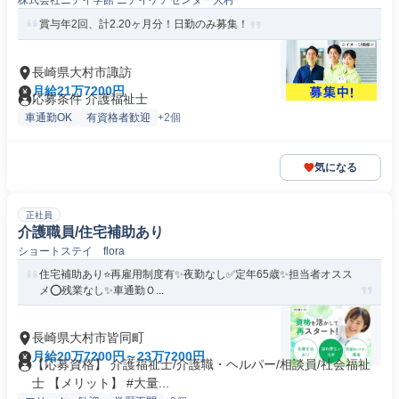
株式会社ニチイ学館 ニチイケアセンター大村
賞与年2回、計2.20ヶ月分！日勤のみ募集！
長崎県大村市諏訪
月給21万7200円
応募条件 介護福祉士
車通勤OK
有資格者歓迎
+2個
気になる
正社員
介護職員/住宅補助あり
ショートステイ flora
住宅補助あり⭐️再雇用制度有✨夜勤なし✅️定年65歳✨担当者オスス
メ⭕️残業なし✨車通勤Ｏ...
長崎県大村市皆同町
月給20万7200円～23万7200円
【応募資格】 介護福祉士/介護職・ヘルパー/相談員/社会福祉
士 【メリット】 #大量...