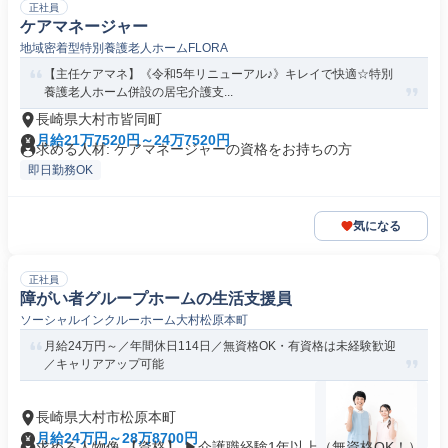
正社員
ケアマネージャー
地域密着型特別養護老人ホームFLORA
【主任ケアマネ】《令和5年リニューアル♪》キレイで快適☆特別
養護老人ホーム併設の居宅介護支...
長崎県大村市皆同町
月給21万7520円～24万7520円
求める人材: ケアマネージャーの資格をお持ちの方
即日勤務OK
気になる
正社員
障がい者グループホームの生活支援員
ソーシャルインクルーホーム大村松原本町
月給24万円～／年間休日114日／無資格OK・有資格は未経験歓迎
／キャリアアップ可能
長崎県大村市松原本町
月給24万円～28万8700円
求める人物像 【資格】 ▶介護職経験1年以上（無資格OK！）