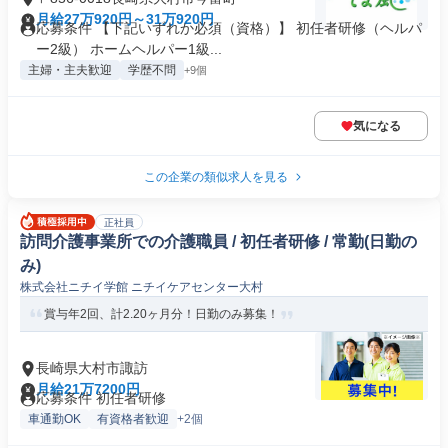
月給27万920円～31万920円
応募条件 【下記いずれか必須（資格）】 初任者研修（ヘルパ
ー2級） ホームヘルパー1級...
主婦・主夫歓迎
学歴不問
+9個
気になる
この企業の類似求人を見る
正社員
訪問介護事業所での介護職員 / 初任者研修 / 常勤(日勤の
み)
株式会社ニチイ学館 ニチイケアセンター大村
賞与年2回、計2.20ヶ月分！日勤のみ募集！
長崎県大村市諏訪
月給21万7200円
応募条件 初任者研修
車通勤OK
有資格者歓迎
+2個