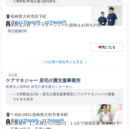
☆無料駐車場完備♪福利厚生...
長崎県大村市田下町
月給21万9000円～23万9000円
求める人材: ケアマネージャーの資格をお持ちの方
即日勤務OK
気になる
この企業の類似求人を見る
正社員
ケアマネジャー 居宅介護支援事業所
医療法人明和会 居宅介護支援センターきら
＜大村駅徒歩3分＞居宅介護支援事業所にてケアマネジャーの募集
です＠大村市
〒856-0831長崎県大村市東本町
月給18万500円～31万6500円
応募条件 【ご応募からの流れ】: 1.1分で簡単応募 簡単1分で