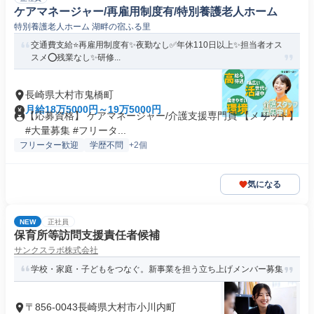
ケアマネージャー/再雇用制度有/特別養護老人ホーム
特別養護老人ホーム 湖畔の宿ふる里
交通費支給⭐️再雇用制度有✨夜勤なし✅️年休110日以上✨担当者オス
スメ⭕️残業なし✨研修...
長崎県大村市鬼橋町
月給18万5000円～19万5000円
【応募資格】 ケアマネージャー/介護支援専門員 【メリット】
#大量募集 #フリータ...
フリーター歓迎
学歴不問
+2個
気になる
NEW
正社員
保育所等訪問支援責任者候補
サンクスラボ株式会社
学校・家庭・子どもをつなぐ。新事業を担う立ち上げメンバー募集
〒856-0043長崎県大村市小川内町