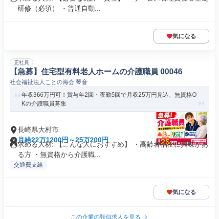
研修（必須） ・普通自動...
気になる
正社員
【急募】住宅型有料老人ホームの介護職員 00046
社会福祉法人ことの海会 琴音
年収366万円可！賞与年2回・夜勤5回で月収25万円見込、無資格O
Kの介護職員募集
長崎県大村市
月給22万1200円～25万200円
求める人材: 【こんな人におすすめ】 ・高齢者福祉に興味があ
る方 ・無資格から介護職...
交通費支給
気になる
この企業の類似求人を見る