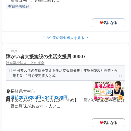
応募は完了、応募に際し...
有資格者歓迎
気になる
この企業の類似求人を見る
正社員
障がい者支援施設の生活支援員 00007
社会福祉法人ことの海会
利用者50名の笑顔を支える生活支援員募集！年収例366万円超・夜
勤月3～4回で安定収入と成...
長崎県大村市
月給20万9200円～24万4200円
求める人材: 【こんな方におすすめ】 ・障がい者支援や福祉分
野に興味がある方 ・人と...
気になる