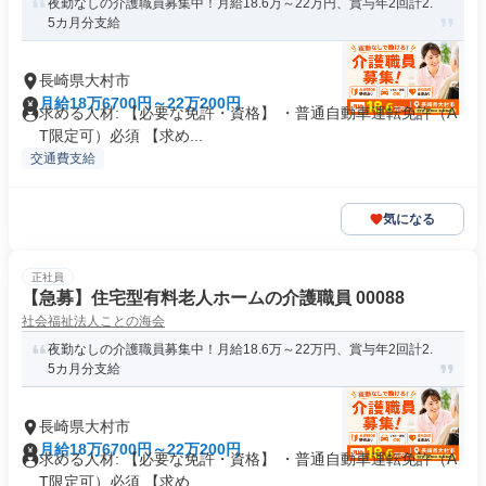
夜勤なしの介護職員募集中！月給18.6万～22万円、賞与年2回計2.
5カ月分支給
長崎県大村市
月給18万6700円～22万200円
求める人材: 【必要な免許・資格】 ・普通自動車運転免許（A
T限定可）必須 【求め...
交通費支給
気になる
正社員
【急募】住宅型有料老人ホームの介護職員 00088
社会福祉法人ことの海会
夜勤なしの介護職員募集中！月給18.6万～22万円、賞与年2回計2.
5カ月分支給
長崎県大村市
月給18万6700円～22万200円
求める人材: 【必要な免許・資格】 ・普通自動車運転免許（A
T限定可）必須 【求め...