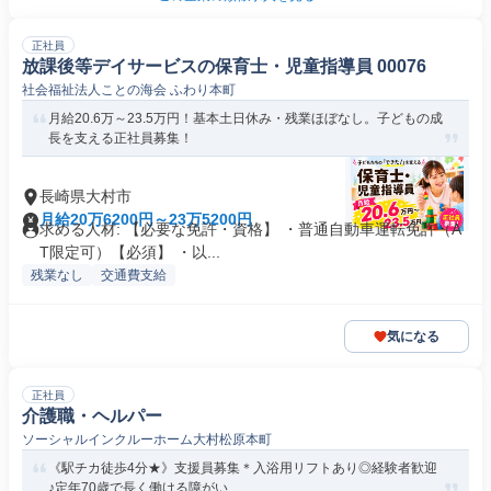
正社員
放課後等デイサービスの保育士・児童指導員 00076
社会福祉法人ことの海会 ふわり本町
月給20.6万～23.5万円！基本土日休み・残業ほぼなし。子どもの成
長を支える正社員募集！
長崎県大村市
月給20万6200円～23万5200円
求める人材: 【必要な免許・資格】 ・普通自動車運転免許（A
T限定可）【必須】 ・以...
残業なし
交通費支給
気になる
正社員
介護職・ヘルパー
ソーシャルインクルーホーム大村松原本町
《駅チカ徒歩4分★》支援員募集＊入浴用リフトあり◎経験者歓迎
♪定年70歳で長く働ける障がい...