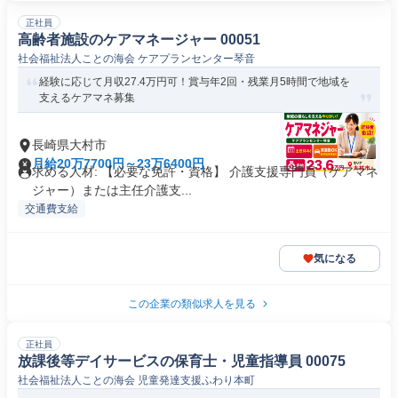
正社員
高齢者施設のケアマネージャー 00051
社会福祉法人ことの海会 ケアプランセンター琴音
経験に応じて月収27.4万円可！賞与年2回・残業月5時間で地域を
支えるケアマネ募集
長崎県大村市
月給20万7700円～23万6400円
求める人材: 【必要な免許・資格】 介護支援専門員（ケアマネ
ジャー）または主任介護支...
交通費支給
気になる
この企業の類似求人を見る
正社員
放課後等デイサービスの保育士・児童指導員 00075
社会福祉法人ことの海会 児童発達支援ふわり本町