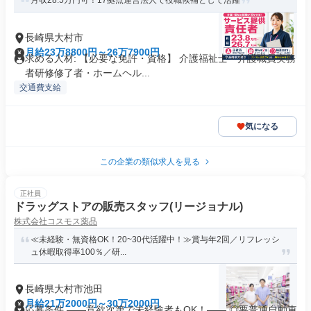
月収28.5万円可！17拠点運営法人で役職候補として活躍
長崎県大村市
月給23万8800円～26万7900円
求める人材: 【必要な免許・資格】 介護福祉士・介護職員実務
者研修修了者・ホームヘル...
交通費支給
気になる
この企業の類似求人を見る
正社員
ドラッグストアの販売スタッフ(リージョナル)
株式会社コスモス薬品
≪未経験・無資格OK！20~30代活躍中！≫賞与年2回／リフレッシ
ュ休暇取得率100％／研...
長崎県大村市池田
月給21万2000円～30万2000円
応募条件 ――意欲次第で未経験者もOK！―― ◎要普通自動車