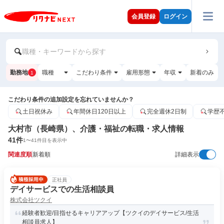
会員登録
ログイン
職種・キーワードから探す
勤務地
職種
こだわり条件
雇用形態
年収
新着のみ
1
こだわり条件の追加設定を忘れていませんか？
土日祝休み
年間休日120日以上
完全週休2日制
学歴
大村市（長崎県）、介護・福祉の転職・求人情報
41
件
1
〜
41
件目を表示中
関連度順
新着順
詳細表示
正社員
デイサービスでの生活相談員
株式会社ツクイ
経験者歓迎/目指せるキャリアアップ【ツクイのデイサービス/生活
相談員求人】