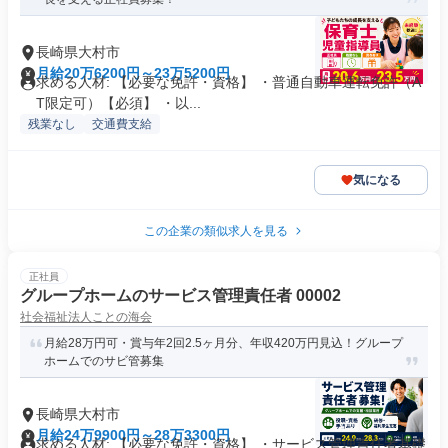
長崎県大村市
月給20万6200円～23万5200円
求める人材: 【必要な免許・資格】 ・普通自動車運転免許（A
T限定可）【必須】 ・以...
残業なし
交通費支給
気になる
この企業の類似求人を見る
正社員
グループホームのサービス管理責任者 00002
社会福祉法人ことの海会
月給28万円可・賞与年2回2.5ヶ月分、年収420万円見込！グループ
ホームでのサビ管募集
長崎県大村市
月給24万9900円～28万3300円
求める人材: 【必要な免許・資格】 ・サービス管理責任者基礎