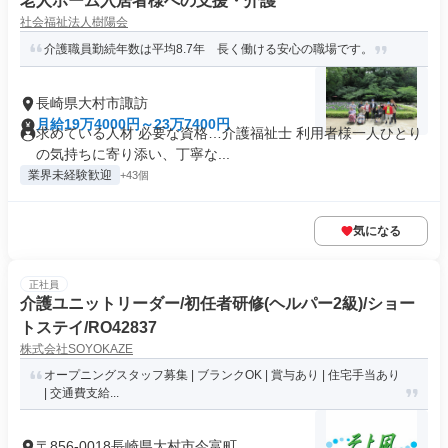
老人ホーム入居者様への支援・介護
社会福祉法人樹陽会
介護職員勤続年数は平均8.7年 長く働ける安心の職場です。
長崎県大村市諏訪
月給19万4000円～23万7400円
求めている人材 必要な資格…介護福祉士 利用者様一人ひとり
の気持ちに寄り添い、丁寧な...
業界未経験歓迎
+43個
気になる
正社員
介護ユニットリーダー/初任者研修(ヘルパー2級)/ショー
トステイ/RO42837
株式会社SOYOKAZE
オープニングスタッフ募集 | ブランクOK | 賞与あり | 住宅手当あり
| 交通費支給...
〒856-0018長崎県大村市今富町