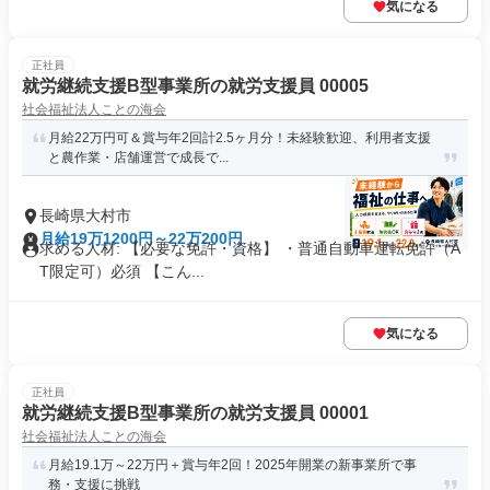
気になる
正社員
就労継続支援B型事業所の就労支援員 00005
社会福祉法人ことの海会
月給22万円可＆賞与年2回計2.5ヶ月分！未経験歓迎、利用者支援
と農作業・店舗運営で成長で...
長崎県大村市
月給19万1200円～22万200円
求める人材: 【必要な免許・資格】 ・普通自動車運転免許（A
T限定可）必須 【こん...
気になる
正社員
就労継続支援B型事業所の就労支援員 00001
社会福祉法人ことの海会
月給19.1万～22万円＋賞与年2回！2025年開業の新事業所で事
務・支援に挑戦