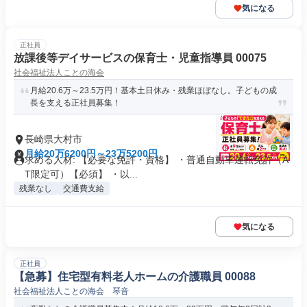
気になる
正社員
放課後等デイサービスの保育士・児童指導員 00075
社会福祉法人ことの海会
月給20.6万～23.5万円！基本土日休み・残業ほぼなし。子どもの成
長を支える正社員募集！
長崎県大村市
月給20万6200円～23万5200円
求める人材: 【必要な免許・資格】 ・普通自動車運転免許（A
T限定可）【必須】 ・以...
残業なし
交通費支給
気になる
正社員
【急募】住宅型有料老人ホームの介護職員 00088
社会福祉法人ことの海会 琴音