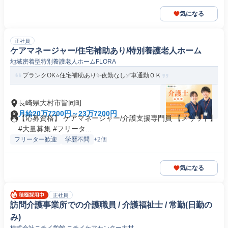
気になる
正社員
ケアマネージャー/住宅補助あり/特別養護老人ホーム
地域密着型特別養護老人ホームFLORA
ブランクOK⭐️住宅補助あり✨夜勤なし✅️車通勤ＯＫ
長崎県大村市皆同町
月給20万7200円～23万7200円
【応募資格】 ケアマネージャー/介護支援専門員 【メリット】
#大量募集 #フリータ...
フリーター歓迎
学歴不問
+2個
気になる
正社員
訪問介護事業所での介護職員 / 介護福祉士 / 常勤(日勤の
み)