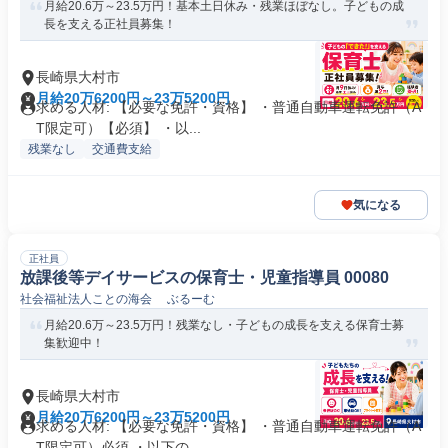
月給20.6万～23.5万円！基本土日休み・残業ほぼなし。子どもの成
長を支える正社員募集！
長崎県大村市
月給20万6200円～23万5200円
求める人材: 【必要な免許・資格】 ・普通自動車運転免許（A
T限定可）【必須】 ・以...
残業なし
交通費支給
気になる
正社員
放課後等デイサービスの保育士・児童指導員 00080
社会福祉法人ことの海会 ぶるーむ
月給20.6万～23.5万円！残業なし・子どもの成長を支える保育士募
集歓迎中！
長崎県大村市
月給20万6200円～23万5200円
求める人材: 【必要な免許・資格】 ・普通自動車運転免許（A
T限定可）必須 ・以下の...