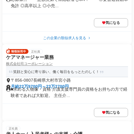
免許 ◎高卒以上 ◎小売...
気になる
この企業の類似求人を見る
正社員
ケアマネージャー業務
株式会社司コーポレーション
笑顔と安心に寄り添い、働く毎日をもっとたのしく！
〒856-0807長崎県大村市宮小路
月給22万9700円～23万2700円
■求める人物像・資格 介護支援専門員の資格をお持ちの方で経
験者であれば大歓迎。 主任介...
気になる
正社員