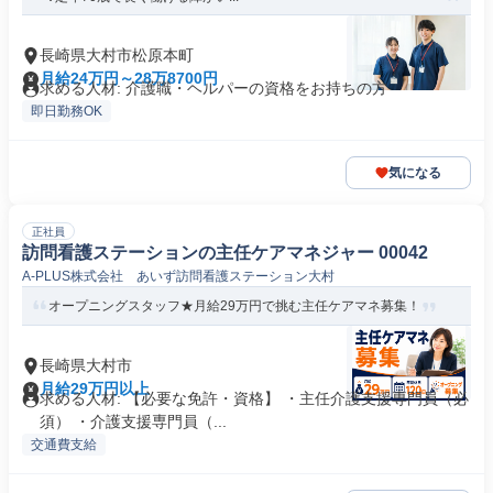
長崎県大村市松原本町
月給24万円～28万8700円
求める人材: 介護職・ヘルパーの資格をお持ちの方
即日勤務OK
気になる
正社員
訪問看護ステーションの主任ケアマネジャー 00042
A-PLUS株式会社 あいず訪問看護ステーション大村
オープニングスタッフ★月給29万円で挑む主任ケアマネ募集！
長崎県大村市
月給29万円以上
求める人材: 【必要な免許・資格】 ・主任介護支援専門員（必
須） ・介護支援専門員（...
交通費支給