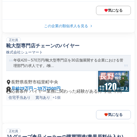
気になる
この企業の類似求人を見る
正社員
靴大型専門店チェーンのバイヤー
株式会社シューマート
年収420～570万円/靴大型専門店を30店舗展開する企業における管
理部門の求人です。/株...
長野県長野市稲里町中央
月給29万円～39万2500円
応募条件 バイヤー業務に関わった経験がある方 学歴 不問
住宅手当あり
賞与あり
+1個
気になる
正社員
JAグループ食品メーカーの購買調達(青果原料仕入れ)