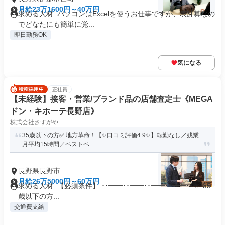
月給23万1600円～40万円
求める人材: パソコンはExcelを使うお仕事ですが、表計算なの
でどなたにも簡単に覚...
即日勤務OK
気になる
正社員
【未経験】接客・営業/ブランド品の店舗査定士《MEGA
ドン・キホーテ長野店》
株式会社さすがや
35歳以下の方✅ 地方革命！【✨口コミ評価4.9✨】転勤なし／残業
月平均15時間／ベストベ...
長野県長野市
月給26万5000円～60万円
求める人材: 【必須条件】 ･･━━･･━━･･━━･･━━･･ ✅ 35
歳以下の方...
交通費支給