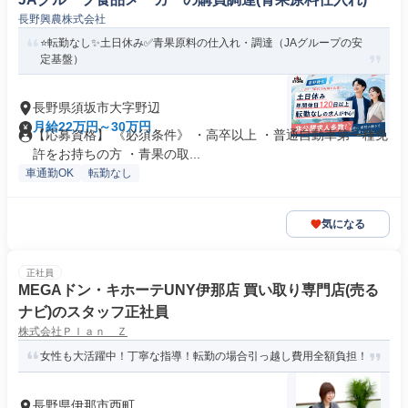
長野興農株式会社
⭐転勤なし✨土日休み✅青果原料の仕入れ・調達（JAグループの安
定基盤）
長野県須坂市大字野辺
月給22万円～30万円
【応募資格】 《必須条件》 ・高卒以上 ・普通自動車第一種免
許をお持ちの方 ・青果の取...
車通勤OK
転勤なし
気になる
正社員
MEGAドン・キホーテUNY伊那店 買い取り専門店(売る
ナビ)のスタッフ正社員
株式会社Ｐｌａｎ Ｚ
女性も大活躍中！丁寧な指導！転勤の場合引っ越し費用全額負担！
長野県伊那市西町