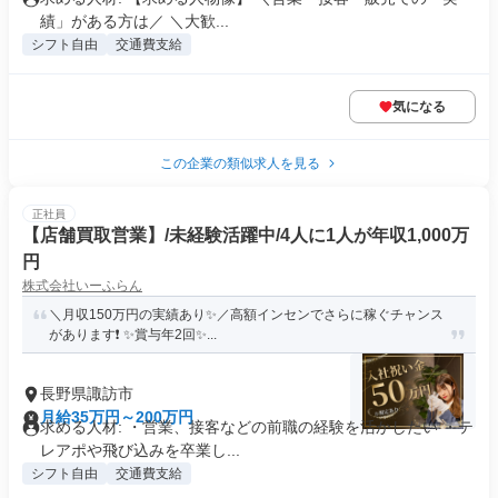
績」がある方は／ ＼大歓...
シフト自由
交通費支給
気になる
この企業の類似求人を見る
正社員
【店舗買取営業】/未経験活躍中/4人に1人が年収1,000万
円
株式会社いーふらん
＼月収150万円の実績あり✨／高額インセンでさらに稼ぐチャンス
があります❗ ✨賞与年2回✨...
長野県諏訪市
月給35万円～200万円
求める人材: ・営業、接客などの前職の経験を活かしたい ・テ
レアポや飛び込みを卒業し...
シフト自由
交通費支給