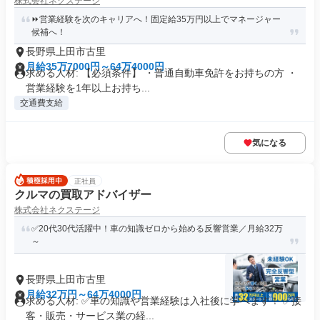
株式会社ネクステージ
⏩️営業経験を次のキャリアへ！固定給35万円以上でマネージャー
候補へ！
長野県上田市古里
月給35万7000円～64万4000円
求める人材: 【必須条件】 ・普通自動車免許をお持ちの方 ・
営業経験を1年以上お持ち...
交通費支給
気になる
正社員
クルマの買取アドバイザー
株式会社ネクステージ
✅20代30代活躍中！車の知識ゼロから始める反響営業／月給32万
～
長野県上田市古里
月給32万円～64万4000円
求める人材: ✅車の知識や営業経験は入社後に学べます！ ✅接
客・販売・サービス業の経...