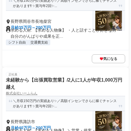
＼月収150万円の実績あり✨／高額インセンでさらに稼ぐチャンス
があります❗ ✨賞与年2回✨...
長野県岡谷市長地柴宮
月給35万円～200万円
求める人材: 【求める人物像】 ・人と話すことが好きな方 ・
自分のがんばりや成果を正...
シフト自由
交通費支給
気になる
正社員
未経験から【出張買取営業】/2人に1人が年収1,000万円
越え
株式会社いーふらん
＼月収150万円の実績あり✨／高額インセンでさらに稼ぐチャンス
があります❗ ✨賞与年2回✨...
長野県諏訪市
月給40万円～200万円
求める人材: 【求める人物像】 ＼営業・接客・販売での「実