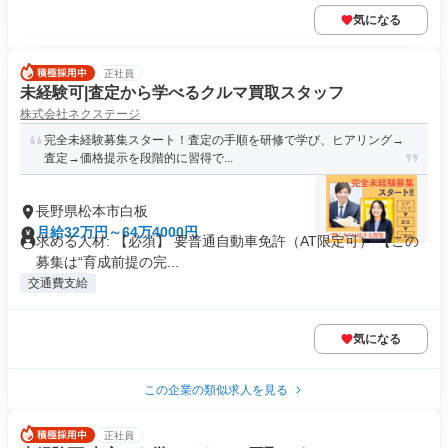
気になる
正社員
未経験可|査定から学べるクルマ買取スタッフ
株式会社ネクステージ
完全未経験募集スタート！査定の手順を研修で学び、ヒアリング→
査定→価格提示を段階的に習得で...
長野県松本市白板
月給32万円～64万4000円
求める人材: 【必須】 要普通自動車免許（AT限定可） 【この
募集は“育成前提の完...
交通費支給
気になる
この企業の類似求人を見る
正社員