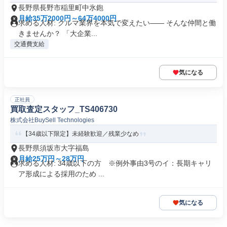
長野県長野市稲里町中氷鉋
月給35万2000円～64万4000円
求める人材: クルマ業界を本気で変えたい―― そんな仲間と働
きませんか？ 「大企業...
交通費支給
気になる
正社員
買取査定スタッフ_TS406730
株式会社BuySell Technologies
【34歳以下限定】未経験歓迎／残業少なめ
長野県須坂市大字福島
月給25万円～28万円
求める人材: 34歳以下の方 ※例外事由3号のイ：長期キャリ
ア形成による採用のため ...
気になる