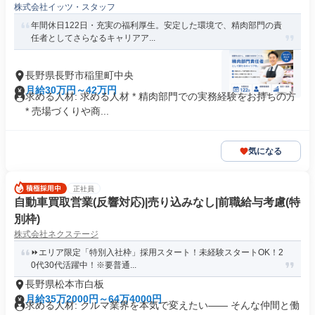
株式会社イッツ・スタッフ
年間休日122日・充実の福利厚生。安定した環境で、精肉部門の責
任者としてさらなるキャリアア...
長野県長野市稲里町中央
月給30万円～42万円
求める人材: 求める人材 * 精肉部門での実務経験をお持ちの方
* 売場づくりや商...
気になる
正社員
自動車買取営業(反響対応)|売り込みなし|前職給与考慮(特
別枠)
株式会社ネクステージ
⏩️エリア限定「特別入社枠」採用スタート！未経験スタートOK！2
0代30代活躍中！※要普通...
長野県松本市白板
月給35万2000円～64万4000円
求める人材: クルマ業界を本気で変えたい―― そんな仲間と働