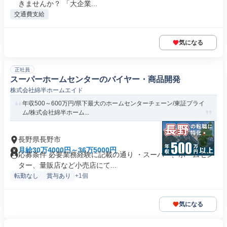
きませんか？ 「大企業...
交通費支給
気になる
正社員
スーパーホームセンターのバイヤー・商品開発
株式会社綿半ホームエイド
年収500～600万円/県下最大のホームセンターチェーン/東証プライ
ム/株式会社綿半ホーム...
長野県長野市
月給30万4000円～36万5000円
応募条件 必要業務経験に記載の通り ・スーパー、ホームセン
ター、量販店など小売店にて...
転勤なし
賞与あり
+1個
気になる