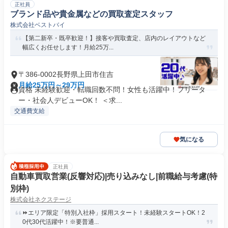
正社員
ブランド品や貴金属などの買取査定スタッフ
株式会社ベストバイ
【第二新卒・既卒歓迎！】接客や買取査定、店内のレイアウトなど
幅広くお任せします！月給25万...
〒386-0002長野県上田市住吉
月給25万円～29万円
資格 未経験歓迎・転職回数不問！女性も活躍中！フリータ
ー・社会人デビューOK！ ＜求...
交通費支給
気になる
正社員
自動車買取営業(反響対応)|売り込みなし|前職給与考慮(特
別枠)
株式会社ネクステージ
⏩️エリア限定「特別入社枠」採用スタート！未経験スタートOK！2
0代30代活躍中！※要普通...