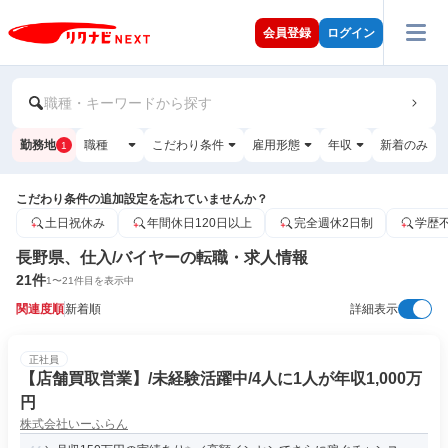
会員登録
ログイン
職種・キーワードから探す
勤務地
職種
こだわり条件
雇用形態
年収
新着のみ
1
こだわり条件の追加設定を忘れていませんか？
土日祝休み
年間休日120日以上
完全週休2日制
学歴
長野県、仕入/バイヤーの転職・求人情報
21
件
1
〜
21
件目を表示中
関連度順
新着順
詳細表示
正社員
【店舗買取営業】/未経験活躍中/4人に1人が年収1,000万
円
株式会社いーふらん