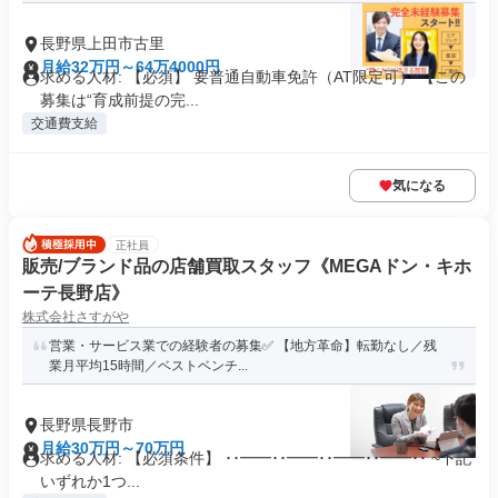
長野県上田市古里
月給32万円～64万4000円
求める人材: 【必須】 要普通自動車免許（AT限定可） 【この
募集は“育成前提の完...
交通費支給
気になる
正社員
販売/ブランド品の店舗買取スタッフ《MEGAドン・キホ
ーテ長野店》
株式会社さすがや
営業・サービス業での経験者の募集✅ 【地方革命】転勤なし／残
業月平均15時間／ベストベンチ...
長野県長野市
月給30万円～70万円
求める人材: 【必須条件】 ･･━━･･━━･･━━･･━━･･ ~下記
いずれか1つ...