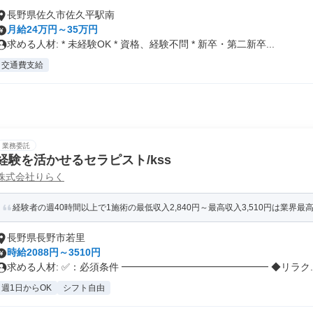
長野県佐久市佐久平駅南
月給24万円～35万円
求める人材: * 未経験OK * 資格、経験不問 * 新卒・第二新卒...
交通費支給
業務委託
経験を活かせるセラピスト/kss
株式会社りらく
経験者の週40時間以上で1施術の最低収入2,840円～最高収入3,510円は業界最高
長野県長野市若里
時給2088円～3510円
求める人材: ✅：必須条件 ━━━━━━━━━━━━━━━ ◆リラク..
週1日からOK
シフト自由