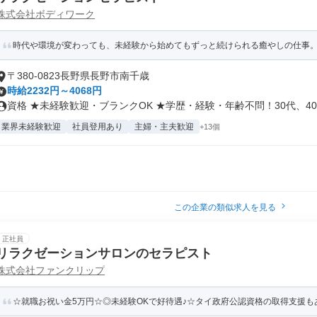
株式会社ボディワーク
時代や環境が変わっても、未経験から始めてもずっと続けられる癒やしの仕事。手
〒380-0823長野県長野市南千歳
時給2232円～4068円
資格 ★未経験歓迎・ブランクOK ★学歴・経験・年齢不問！30代、40.
業界未経験歓迎
社員登用あり
主婦・主夫歓迎
+13個
この企業の類似求人を見る
正社員
リラクゼーションサロンのセラピスト
株式会社ファンクリップ
☆就職お祝い金5万円☆◎未経験OKで好待遇♪☆タイ政府公認資格の取得支援もあ