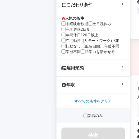
こだわり条件
人気の条件
未経験者歓迎
土日祝休み
完全週休2日制
年間休日120日以上
在宅勤務（リモートワーク）OK
転勤なし
服装自由
年齢不問
学歴不問
語学力を活かせる
雇用形態
年収
すべての条件をクリア
新着のみ
検索