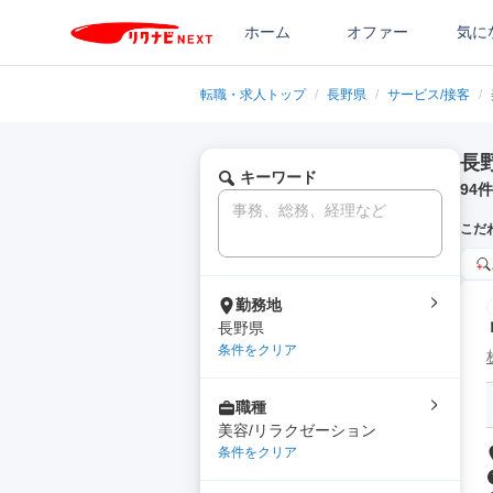
ホーム
オファー
気に
転職・求人トップ
/
長野県
/
サービス/接客
/
長
キーワード
94
件
こだ
勤務地
長野県
条件をクリア
職種
美容/リラクゼーション
条件をクリア