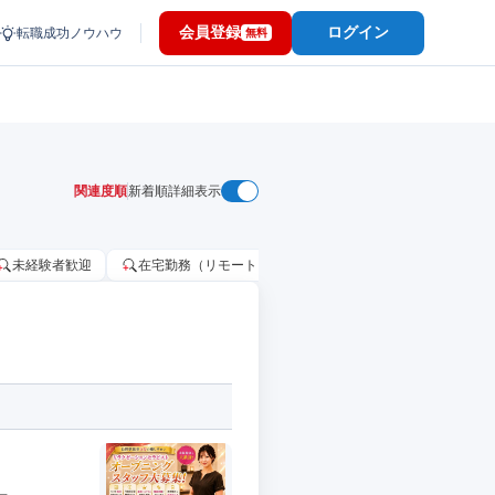
会員登録
ログイン
転職成功ノウハウ
無料
関連度順
新着順
詳細表示
未経験者歓迎
在宅勤務（リモートワーク）OK
家賃補助・住宅手当