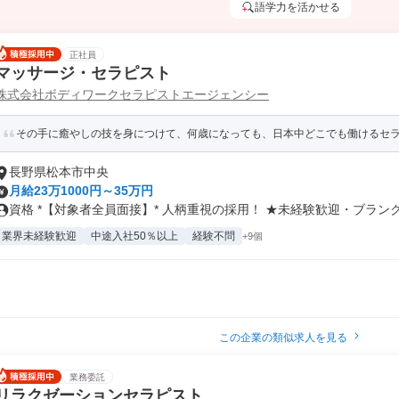
語学力を活かせる
正社員
マッサージ・セラピスト
株式会社ボディワークセラピストエージェンシー
その手に癒やしの技を身につけて、何歳になっても、日本中どこでも働けるセラピ
長野県松本市中央
月給23万1000円～35万円
資格 *【対象者全員面接】* 人柄重視の採用！ ★未経験歓迎・ブランク.
業界未経験歓迎
中途入社50％以上
経験不問
+9個
この企業の類似求人を見る
業務委託
リラクゼーションセラピスト