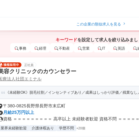
この企業の類似求人を見る
キーワード
を設定して求人を絞り込みまし
事務
経理
不動産
営業
IT
英語
正社員
美容クリニックのカウンセラー
医療法人社団エミナル
《未経験OK》脱毛社割／インセンティブあり／成果はしっかり評価／残業なし
〒380-0825長野県長野市末広町
月給25万円以上
資格 ＝＝＝＝＝＝＝＝＝ 高卒以上 未経験者歓迎 資格不問 ＝＝＝＝＝.
業界未経験歓迎
介護休暇あり
学歴不問
+20個