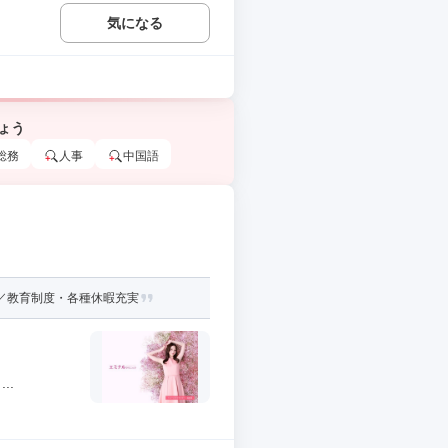
気になる
ょう
総務
人事
中国語
／教育制度・各種休暇充実
..