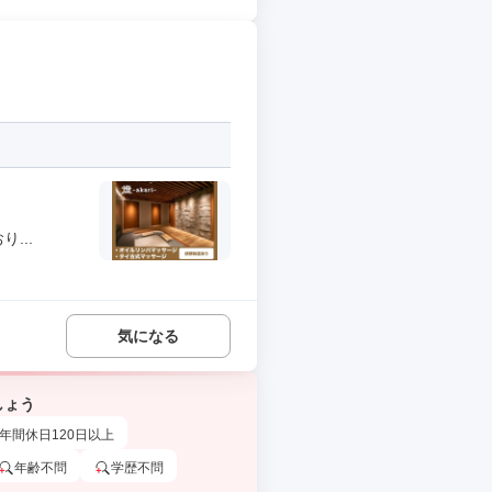
...
気になる
しょう
年間休日120日以上
年齢不問
学歴不問