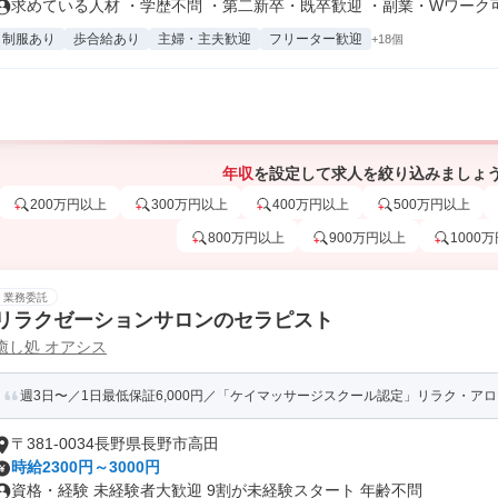
求めている人材 ・学歴不問 ・第二新卒・既卒歓迎 ・副業・Wワーク可 .
制服あり
歩合給あり
主婦・主夫歓迎
フリーター歓迎
+18個
年収
を設定して求人を絞り込みましょ
200万円以上
300万円以上
400万円以上
500万円以上
800万円以上
900万円以上
1000
業務委託
リラクゼーションサロンのセラピスト
癒し処 オアシス
週3日〜／1日最低保証6,000円／「ケイマッサージスクール認定」リラク・ア
〒381-0034長野県長野市高田
時給2300円～3000円
資格・経験 未経験者大歓迎 9割が未経験スタート 年齢不問