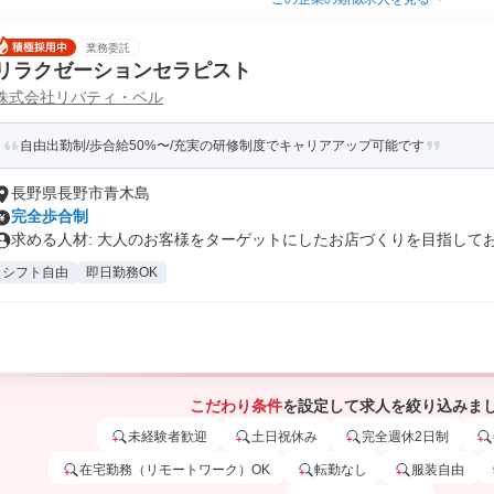
業務委託
リラクゼーションセラピスト
株式会社リバティ・ベル
自由出勤制/歩合給50%〜/充実の研修制度でキャリアアップ可能です
長野県長野市青木島
完全歩合制
求める人材: 大人のお客様をターゲットにしたお店づくりを目指しており
シフト自由
即日勤務OK
こだわり条件
を設定して求人を絞り込みま
未経験者歓迎
土日祝休み
完全週休2日制
在宅勤務（リモートワーク）OK
転勤なし
服装自由