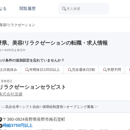
なる
閲覧履歴
求人検索
美容/リラクゼーション
野県、美容/リラクゼーションの転職・求人情報
1
〜
94
件目を表示中
わり条件の追加設定を忘れていませんか？
土日祝休み
年間休日120日以上
完全週休2日制
学歴不問
業務委託
リラクゼーションセラピスト
株式会社染建
高歩合率✨シフト自由✨保障給制度有✨オープニング募集
〒380-0824長野県長野市南石堂町
時給3750円以上