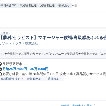
平日のみOK
未経験者歓迎
経験者歓迎
研修あり
+4個
正社員
【蓼科/セラピスト】マネージャー候補/高級感あふれる
リゾートトラスト株式会社
セラピスト
★会員制ホテル業界のリーディングカンパニーで安定経営★会員制ホテル「エクシ
長野県茅野市
月給25万7400円～36万1650円
必要な経験・能力等 ★年間休日120日!安定企業で高品質なサービス提供
資格取得支援あり
時短勤務あり
退職金あり
この企業の類似求人を見る