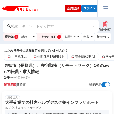
会員登録
ログイン
職種・キーワードから探す
条件保存
勤務地
職種
こだわり条件
雇用形態
年収
新着のみ
1
1
こだわり条件の追加設定を忘れていませんか？
土日祝休み
年間休日120日以上
完全週休2日制
学歴
東御市（長野県）、在宅勤務（リモートワーク）OKのaw
sの転職・求人情報
1
件
1
〜
1
件目を表示中
関連度順
新着順
詳細表示
派遣社員
大手企業での社内ヘルプデスク兼インフラサポート
株式会社スタッフサービス