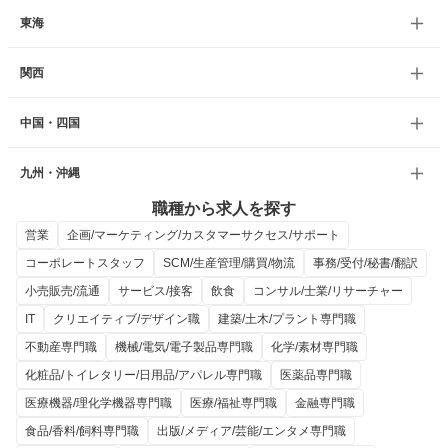
東海
関西
中国・四国
九州・沖縄
職種から求人を探す
営業
企画/マーケティング/カスタマーサクセス/サポート
コーポレートスタッフ
SCM/生産管理/購買/物流
事務/受付/秘書/翻訳
小売販売/流通
サービス/接客
飲食
コンサル/士業/リサーチャー
IT
クリエイティブ/デザイン職
建築/土木/プラント専門職
不動産専門職
機械/電気/電子製品専門職
化学/素材専門職
化粧品/トイレタリー/日用品/アパレル専門職
医薬品専門職
医療機器/理化学機器専門職
医療/福祉専門職
金融専門職
食品/香料/飼料専門職
出版/メディア/芸能/エンタメ専門職