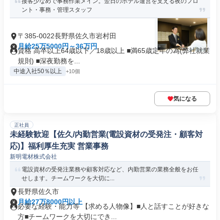
接客少なめで事務作業メイン。翌日のホテル運営を支える夜のフロ
ント・事務・管理スタッフ
〒385-0022長野県佐久市岩村田
月給25万5000円～36万円
資格 高卒以上64歳以下／18歳以上 ■満65歳定年の為(弊社就業
規則) ■深夜勤務を...
中途入社50％以上
+10個
気になる
正社員
未経験歓迎【佐久/内勤営業(電設資材の受発注・顧客対
応)】福利厚生充実 営業事務
新明電材株式会社
電設資材の受発注業務や顧客対応など、内勤営業の業務全般をお任
せします。チームワークを大切に...
長野県佐久市
月給27万8000円以上
必要な経験・能力等 【求める人物像】■人と話すことが好きな
方■チームワークを大切にでき...