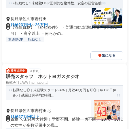
⭐転勤なし✨未経験OK✅圧倒的な物件数、安定の経営基盤
長野県佐久市岩村田
月給23万円～26万円
【応募資格】 《必須条件》 ・普通自動車運転免許（AT限定
可） ・高卒以上 ・何らかの...
車通勤OK
転勤なし
気になる
正社員
販売スタッフ ホットヨガスタジオ
株式会社LAVA International
転勤なし◎｜未経験スタート94%｜月収43万円も可◎｜年128日休
み♪｜残業は月平均2時間...
長野県佐久市岩村田北
月給27万円以上
資格 ＼未経験大歓迎！学歴不問、経験一切不問／ 20代～30代
の女性が多数活躍中の職...