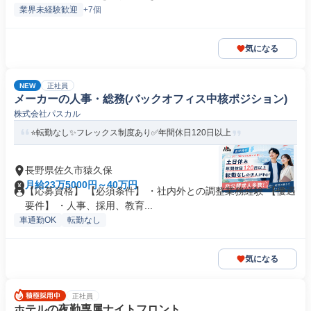
業界未経験歓迎
+7個
気になる
NEW
正社員
メーカーの人事・総務(バックオフィス中核ポジション)
株式会社パスカル
⭐転勤なし✨フレックス制度あり✅年間休日120日以上
長野県佐久市猿久保
月給23万5000円～40万円
【応募資格】 【必須条件】 ・社内外との調整業務経験 【優遇
要件】 ・人事、採用、教育...
車通勤OK
転勤なし
気になる
正社員
ホテルの夜勤専属ナイトフロント