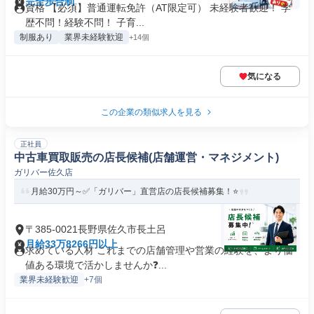
完全歩合制
資格 【必須】普通運転免許（AT限定可） 未経験者歓迎！ 学
歴不問！経験不問！ 子育...
制服あり
業界未経験歓迎
+14個
気になる
この企業の類似求人を見る
正社員
中古車買取販売の店長候補(店舗運営・マネジメント)
ガリバー佐久店
月給30万円～✅「ガリバー」直営店の店長候補募集！⭐
〒385-0021長野県佐久市長土呂
月給33万8266円以上
求めている人材 これまでの店舗管理や営業の経験を、より価
値ある環境で活かしませんか❓️...
業界未経験歓迎
+7個