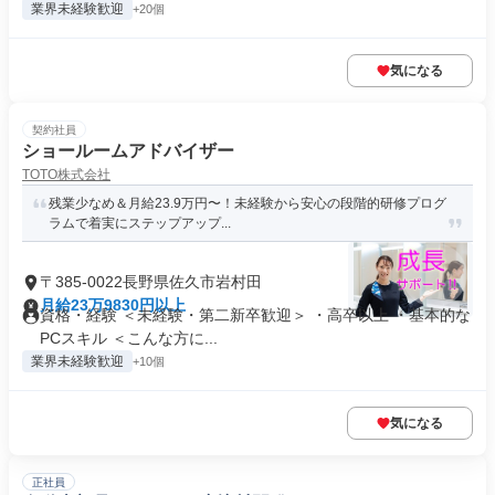
業界未経験歓迎
+20個
気になる
契約社員
ショールームアドバイザー
TOTO株式会社
残業少なめ＆月給23.9万円〜！未経験から安心の段階的研修プログ
ラムで着実にステップアップ...
〒385-0022長野県佐久市岩村田
月給23万9830円以上
資格・経験 ＜未経験・第二新卒歓迎＞ ・高卒以上 ・基本的な
PCスキル ＜こんな方に...
業界未経験歓迎
+10個
気になる
正社員