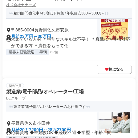
株式会社ナナーズ
精肉部門強化中♪45歳以下募集⭐年収目安300～500万⭐
〒385-0004長野県佐久市安原
月給23万円～30万円
求めている人材 ＊特別なスキルは不要！ ＊真摯にお客様対応
ができる方 ＊責任をもって任...
業界未経験歓迎
早朝
+17個
気になる
契約社員
製造業/電子部品/オペレーター/工場
BLグループ
製造業/電子部品/オペレーターのお仕事です
長野県佐久市小田井
月給20万7200円～28万2700円
応募資格 ◆未経験OK ◆経験不問 ◆学歴・年齢不問