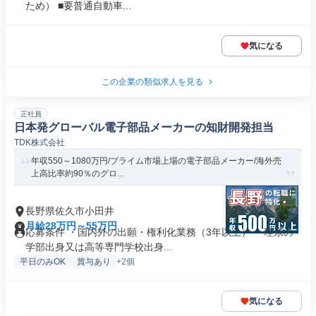
ため） ■要普通自動車...
気になる
この企業の類似求人を見る
正社員
日本発グローバル電子部品メーカーの知財開発担当
TDK株式会社
年収550～1080万円/プライム市場上場の電子部品メーカー/海外売
上高比率約90％のグロ...
長野県佐久市小田井
月給28万円～55万円
応募条件 ・国内外の出願・権利化業務（3年以上） ・理系の
学部出身又は高等専門学校出身...
平日のみOK
賞与あり
+2個
気になる