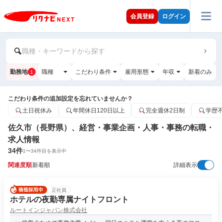
会員登録
ログイン
職種・キーワードから探す
勤務地
職種
こだわり条件
雇用形態
年収
新着のみ
1
こだわり条件の追加設定を忘れていませんか？
土日祝休み
年間休日120日以上
完全週休2日制
学歴
佐久市（長野県）、経営・事業企画・人事・事務の転職・
求人情報
34
件
1
〜
34
件目を表示中
関連度順
新着順
詳細表示
正社員
ホテルの夜勤専属ナイトフロント
ルートインジャパン株式会社