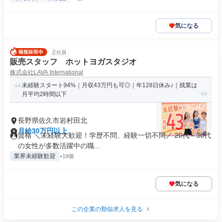
気になる
正社員
販売スタッフ ホットヨガスタジオ
株式会社LAVA International
未経験スタート94%｜月収43万円も可◎｜年128日休み♪｜残業は
月平均2時間以下
長野県佐久市岩村田北
月給30万円以上
資格 ＼未経験大歓迎！学歴不問、経験一切不問／ 20代～30代
の女性が多数活躍中の職...
業界未経験歓迎
+19個
気になる
この企業の類似求人を見る