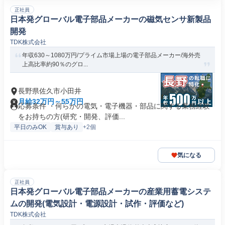
正社員
日本発グローバル電子部品メーカーの磁気センサ新製品
開発
TDK株式会社
年収630～1080万円/プライム市場上場の電子部品メーカー/海外売
上高比率約90％のグロ...
長野県佐久市小田井
月給32万円～55万円
応募条件 ・何らかの電気・電子機器・部品に関する業務経験
をお持ちの方(研究・開発、評価...
平日のみOK
賞与あり
+2個
気になる
正社員
日本発グローバル電子部品メーカーの産業用蓄電システ
ムの開発(電気設計・電源設計・試作・評価など)
TDK株式会社