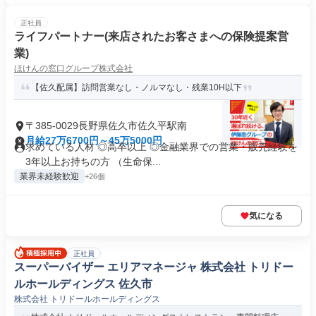
正社員
ライフパートナー(来店されたお客さまへの保険提案営
業)
ほけんの窓口グループ株式会社
【佐久配属】訪問営業なし・ノルマなし・残業10H以下
〒385-0029長野県佐久市佐久平駅南
月給27万6700円～45万5000円
求めている人材 ◎高卒以上 ◎金融業界での営業・販売経験を
3年以上お持ちの方 （生命保...
業界未経験歓迎
+26個
気になる
正社員
スーパーバイザー エリアマネージャ 株式会社 トリドー
ルホールディングス 佐久市
株式会社 トリドールホールディングス