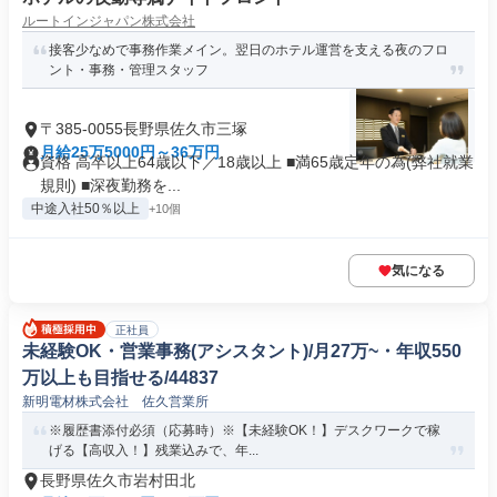
ルートインジャパン株式会社
接客少なめで事務作業メイン。翌日のホテル運営を支える夜のフロ
ント・事務・管理スタッフ
〒385-0055長野県佐久市三塚
月給25万5000円～36万円
資格 高卒以上64歳以下／18歳以上 ■満65歳定年の為(弊社就業
規則) ■深夜勤務を...
中途入社50％以上
+10個
気になる
正社員
未経験OK・営業事務(アシスタント)/月27万~・年収550
万以上も目指せる/44837
新明電材株式会社 佐久営業所
※履歴書添付必須（応募時）※【未経験OK！】デスクワークで稼
げる【高収入！】残業込みで、年...
長野県佐久市岩村田北