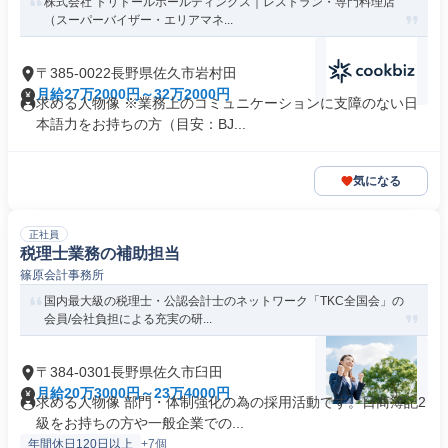
株式会社 トリドールホールディングス｜レストラン・専門料理店
（スーパーバイザー・エリアマネ...
〒385-0022長野県佐久市岩村田
月給27万2000円～32万2000円
求める人物像 ※業務上のコミュニケーションに支障のない日
本語力をお持ちの方（目安：BJ...
気になる
正社員
税理士業務の補助担当
篠原会計事務所
国内最大級の税理士・公認会計士のネットワーク「TKC全国会」の
会員/会社負担による充実の研...
〒384-0301長野県佐久市臼田
月給20万3000円～23万4000円
求める人物像 部門・体制強化の為の採用活動です。日商簿記2
級をお持ちの方や一般企業での...
年間休日120日以上
+7個