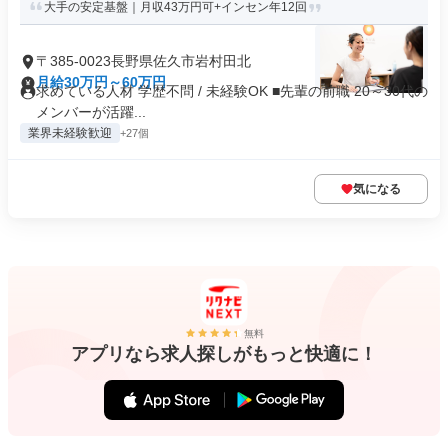
大手の安定基盤｜月収43万円可+インセン年12回
〒385-0023長野県佐久市岩村田北
月給30万円～60万円
求めている人材 学歴不問 / 未経験OK ■先輩の前職 20～30代の
メンバーが活躍...
業界未経験歓迎
+27個
気になる
無料
アプリなら求人探しがもっと快適に！