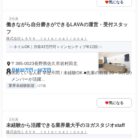
気になる
正社員
働きながら自分磨きができるLAVAの運営・受付スタッ
フ
株式会社ＬＡＶＡ Ｉｎｔｅｒｎａｔｉｏｎａｌ
ネイルOK｜月収43万円可＋インセンティブ年12回
〒385-0023長野県佐久市岩村田北
月給30万円～60万円
求めている人材 学歴不問 / 未経験OK ■先輩の前職 20～30代の
メンバーが活躍...
業界未経験歓迎
+27個
気になる
正社員
未経験から活躍できる業界最大手のヨガスタジオstaff
株式会社ＬＡＶＡ Ｉｎｔｅｒｎａｔｉｏｎａｌ