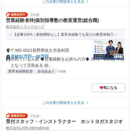
この企業の類似求人を見る
正社員
営業経験者枠|個別指導塾の教室運営(総合職)
株式会社トライグループ
【反響100%｜新規開拓なし】業界未経験でも安心の教育体制◎
〒385-0022長野県佐久市岩村田
月給31万円～40万円
求めている人材 ◆営業経験をお持ちの方◆ 20代・30代が中心
となって活気ある 組...
業界未経験歓迎
歩合給あり
+20個
気になる
この企業の類似求人を見る
正社員
受付スタッフ・インストラクター ホットヨガスタジオ
株式会社LAVA International