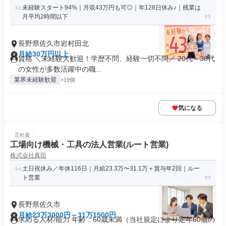
未経験スタート94%｜月収43万円も可◎｜年128日休み♪｜残業は
月平均2時間以下
長野県佐久市岩村田北
月給30万円以上
資格 ＼未経験大歓迎！学歴不問、経験一切不問／ 20代～30代
の女性が多数活躍中の職...
業界未経験歓迎
+19個
気になる
正社員
工場向け機械・工具の法人営業(ルート営業)
株式会社真田
土日祝休み／年休116日｜月給23.3万〜31.1万＋賞与年2回｜ルー
ト営業
長野県佐久市
月給23万3000円～31万1500円
求める人材/能力 年齢：60歳未満（当社規定により定年60歳の