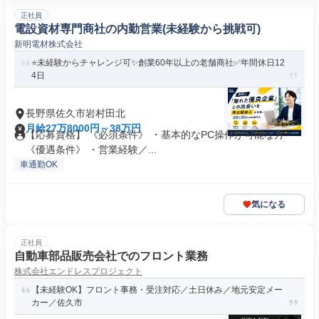
正社員
電設資材専門商社の内勤営業(未経験から挑戦可)
新明電材株式会社
⭐未経験からチャレンジ可✨創業60年以上の老舗商社✅年間休日12
4日
長野県佐久市岩村田北
月給27万8000円～38万円
【応募資格】 《必須条件》 ・基本的なPC操作が可能な方
《優遇条件》 ・営業経験／...
車通勤OK
気になる
正社員
自動車部品販売会社でのフロント業務
株式会社エンドレスプロジェクト
【未経験OK】フロント事務・受注対応／土日休み／地元安定メー
カー／佐久市