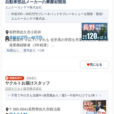
自動車部品メーカーの摩擦材開発
エムケーカシヤマ株式会社
年収300～600万円/ブレーキパッドやブレーキシューを開発・製造/
エムケーカシヤマ株式会...
長野県佐久市小田井
月給20万円～40万円
応募条件 ※以下いずれも 化学系の学部を卒業された方 素材開
発業務経験者（3年程度） ...
転勤なし
賞与あり
+1個
気になる
業務委託
ヤクルトお届けスタッフ
北信ヤクルト販売株式会社
子育て中の方も活躍中♪保育園あり／週3～午前中だけでもOK！
〒385-0041長野県佐久市鍛冶屋