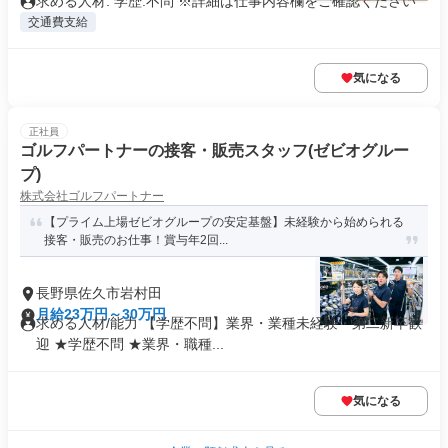
求める人材: 学歴:不問 ※詳細は仕事内容欄をご確認ください
交通費支給
気になる
正社員
ゴルフパートナーの接客・販売スタッフ(ゼビオグルー
プ)
株式会社ゴルフパートナー
【プライム上場ゼビオグループの安定基盤】未経験から始められる
接客・販売のお仕事！賞与年2回...
長野県佐久市岩村田
月給23万円～30万円
求める人材/能力 【学歴不問】業界・業種未経験・第⼆新卒歓
迎 ★学歴不問 ★業界・職種...
気になる