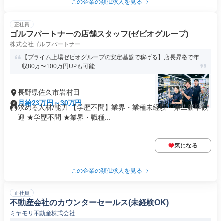
この企業の類似求人を見る
正社員
ゴルフパートナーの店舗スタッフ(ゼビオグループ)
株式会社ゴルフパートナー
【プライム上場ゼビオグループの安定基盤で稼げる】店長昇格で年
収80万〜100万円UPも可能...
長野県佐久市岩村田
月給23万円～30万円
求める人材/能力 【学歴不問】業界・業種未経験・第⼆新卒歓
迎 ★学歴不問 ★業界・職種...
気になる
この企業の類似求人を見る
正社員
不動産会社のカウンターセールス(未経験OK)
ミヤモリ不動産株式会社