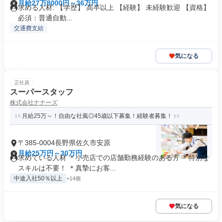
月給27万8000円～36万円
求める人材: 【学歴】 高卒以上 【経験】 未経験歓迎 【資格】
必須：普通自動...
交通費支給
気になる
正社員
スーパースタッフ
株式会社ナナーズ
月給25万～！自由な社風◎45歳以下募集！経験者募集！
〒385-0004長野県佐久市安原
月給25万円～30万円
求めている人材 ＊小売店での店舗勤務経験のある方 ＊特別な
スキルは不要！ ＊真摯にお客...
中途入社50％以上
+14個
気になる