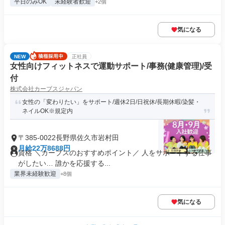
平日のみOK
未経験者歓迎
+2個
気になる
NEW
正社員
女性向けフィットネスで運動サポート/事務(健康管理)/受
付
株式会社カーブスジャパン
女性の「変わりたい」をサポート/週休2日/日祝休/長期休暇/染髪・
ネイルOK※規定内
〒385-0022長野県佐久市岩村田
月給22万8688円
資格 ＼カーブスのおすすめポイント／ 人をサポートする仕事
がしたい… 誰かを応援する...
業界未経験歓迎
+8個
気になる