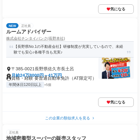
気になる
NEW
正社員
ルームアドバイザー
株式会社チンタイバンク(長野本社)
【長野県No.1の不動産会社】研修制度が充実しているので、未経
験でも安心♪各種手当も充実♪
〒385-0021長野県佐久市長土呂
月給24万8000円～41万円
資格・経験 要普通自動車免許（AT限定可）
年間休日120日以上
+5個
気になる
この企業の類似求人を見る
正社員
地域密着型スーパーの販売スタッフ