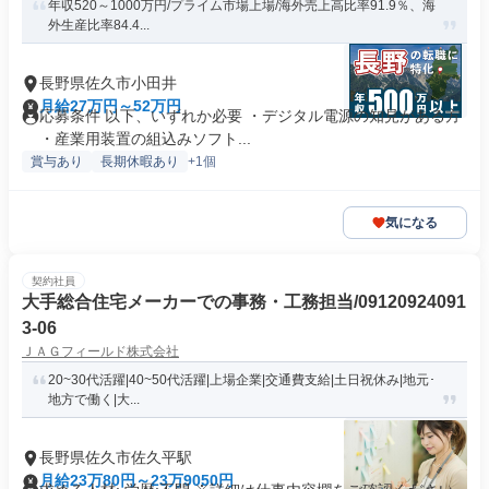
年収520～1000万円/プライム市場上場/海外売上高比率91.9％、海
外生産比率84.4...
長野県佐久市小田井
月給27万円～52万円
応募条件 以下、いずれか必要 ・デジタル電源の知見がある方
・産業用装置の組込みソフト...
賞与あり
長期休暇あり
+1個
気になる
契約社員
大手総合住宅メーカーでの事務・工務担当/09120924091
3-06
ＪＡＧフィールド株式会社
20~30代活躍|40~50代活躍|上場企業|交通費支給|土日祝休み|地元･
地方で働く|大...
長野県佐久市佐久平駅
月給23万80円～23万9050円