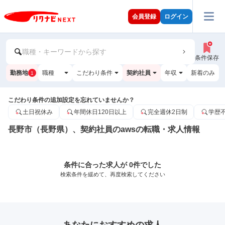
会員登録
ログイン
職種・キーワードから探す
条件保存
勤務地
職種
こだわり条件
契約社員
年収
新着のみ
1
こだわり条件の追加設定を忘れていませんか？
土日祝休み
年間休日120日以上
完全週休2日制
学歴
長野市（長野県）、契約社員のawsの転職・求人情報
条件に合った求人が 0件でした
検索条件を緩めて、再度検索してください