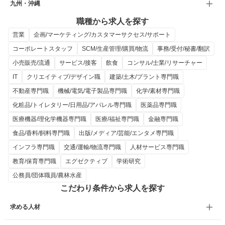
九州・沖縄
職種から求人を探す
営業
企画/マーケティング/カスタマーサクセス/サポート
コーポレートスタッフ
SCM/生産管理/購買/物流
事務/受付/秘書/翻訳
小売販売/流通
サービス/接客
飲食
コンサル/士業/リサーチャー
IT
クリエイティブ/デザイン職
建築/土木/プラント専門職
不動産専門職
機械/電気/電子製品専門職
化学/素材専門職
化粧品/トイレタリー/日用品/アパレル専門職
医薬品専門職
医療機器/理化学機器専門職
医療/福祉専門職
金融専門職
食品/香料/飼料専門職
出版/メディア/芸能/エンタメ専門職
インフラ専門職
交通/運輸/物流専門職
人材サービス専門職
教育/保育専門職
エグゼクティブ
学術研究
公務員/団体職員/農林水産
こだわり条件から求人を探す
求める人材