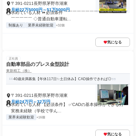
〒391-0211長野県茅野市湖東
月給22万5000円～51万5000円
求めている人材 ⏩必須条件 ￣￣￣￣￣￣￣￣￣￣￣￣￣￣￣
￣￣￣￣￣ ◇普通自動車運転...
制服あり
業界未経験歓迎
+32個
気になる
正社員
自動車部品のプレス金型設計
東新精工（株）
40歳未満募集【年休117日✨土日休み】CAD操作できれば◎
〒391-0211長野県茅野市湖東
月給24万円～32万円
求めている人材 【必須条件】 ✅CADの基本操作ができる方 └
実務未経験（学校で学ん...
業界未経験歓迎
+16個
気になる