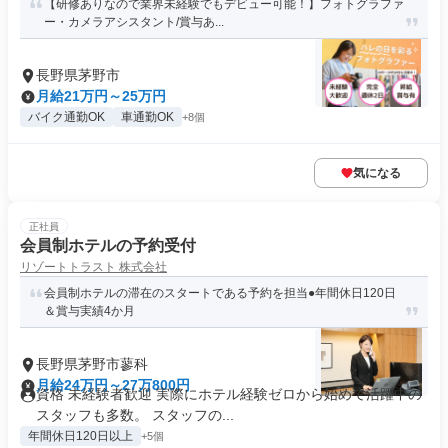
【研修ありなので業界未経験でもデビュー可能！】フォトグラファ
ー・カメラアシスタント/賞与あ...
長野県茅野市
月給21万円～25万円
バイク通勤OK
車通勤OK
+8個
気になる
正社員
会員制ホテルの予約受付
リゾートトラスト 株式会社
会員制ホテルの滞在のスタートである予約を担当●年間休日120日
＆賞与実績4か月
長野県茅野市蓼科
月給24万円～27万800円
資格 未経験者歓迎 実際にホテル経験ゼロから始めて活躍中の
スタッフも多数。 スタッフの...
年間休日120日以上
+5個