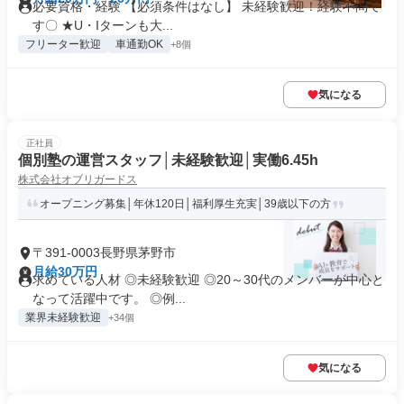
必要資格・経験 【必須条件はなし】 未経験歓迎！経験不問で
す〇 ★U・Iターンも大...
フリーター歓迎
車通勤OK
+8個
気になる
正社員
個別塾の運営スタッフ│未経験歓迎│実働6.45h
株式会社オブリガードス
オープニング募集│年休120日│福利厚生充実│39歳以下の方
〒391-0003長野県茅野市
月給30万円
求めている人材 ◎未経験歓迎 ◎20～30代のメンバーが中心と
なって活躍中です。 ◎例...
業界未経験歓迎
+34個
気になる