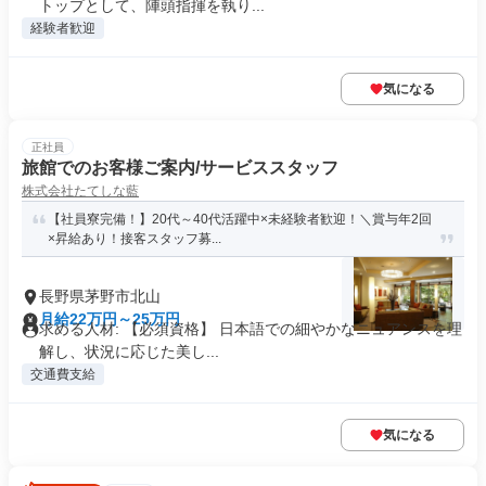
トップとして、陣頭指揮を執り...
経験者歓迎
気になる
正社員
旅館でのお客様ご案内/サービススタッフ
株式会社たてしな藍
【社員寮完備！】20代～40代活躍中×未経験者歓迎！＼賞与年2回
×昇給あり！接客スタッフ募...
長野県茅野市北山
月給22万円～25万円
求める人材: 【必須資格】 日本語での細やかなニュアンスを理
解し、状況に応じた美し...
交通費支給
気になる