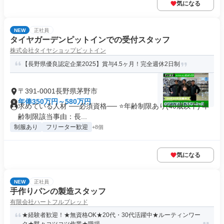
気になる
NEW
正社員
タイヤガーデンピットインでの受付スタッフ
株式会社タイヤショップピットイン
【長野県優良認定企業2025】賞与4.5ヶ月！完全週休2日制
〒391-0001長野県茅野市
年俸350万円～580万円
求めている人材 ──必須資格── ⭐️年齢制限あり(40歳以下) 年
齢制限該当事由：長...
制服あり
フリーター歓迎
+8個
気になる
NEW
正社員
手作りパンの製造スタッフ
有限会社ハートフルブレッド
★経験者歓迎！★無資格OK★20代・30代活躍中★ルーティンワー