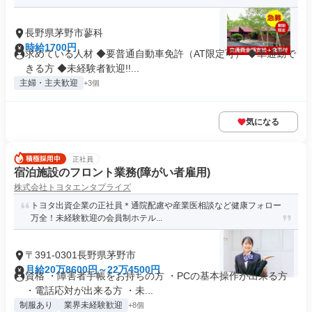
長野県茅野市蓼科
時給1700円
求めている人材 ◆要普通自動車免許（AT限定可） ◆車通勤で
きる方 ◆未経験者歓迎!!...
主婦・主夫歓迎
+3個
気になる
正社員
宿泊施設のフロント業務(障がい者雇用)
株式会社トヨタエンタプライズ
トヨタ出資企業の正社員＊通院配慮や産業医相談など健康フォロー
万全！未経験歓迎の会員制ホテル...
〒391-0301長野県茅野市
月給20万8600円～22万4500円
資格 ・障害者手帳をお持ちの方 ・PCの基本操作が出来る方
・電話応対が出来る方 ・未...
制服あり
業界未経験歓迎
+8個