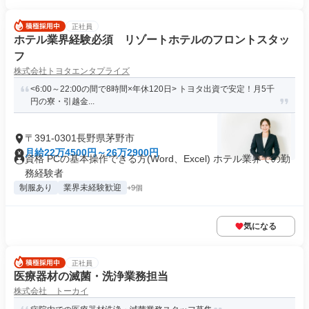
正社員
ホテル業界経験必須 リゾートホテルのフロントスタッ
フ
株式会社トヨタエンタプライズ
<6:00～22:00の間で8時間×年休120日> トヨタ出資で安定！月5千
円の寮・引越金...
〒391-0301長野県茅野市
月給22万4500円～26万2900円
資格 PCの基本操作できる方(Word、Excel) ホテル業界での勤
務経験者
制服あり
業界未経験歓迎
+9個
気になる
正社員
医療器材の滅菌・洗浄業務担当
株式会社 トーカイ