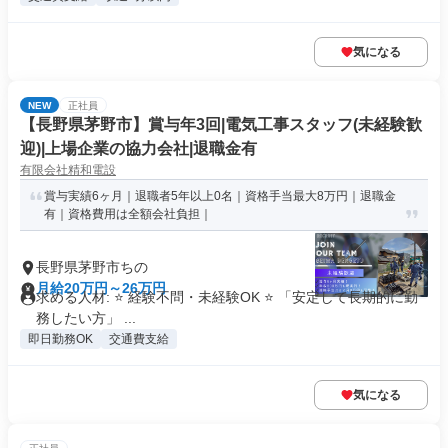
気になる
NEW
正社員
【長野県茅野市】賞与年3回|電気工事スタッフ(未経験歓
迎)|上場企業の協力会社|退職金有
有限会社精和電設
賞与実績6ヶ月｜退職者5年以上0名｜資格手当最大8万円｜退職金
有｜資格費用は全額会社負担｜
長野県茅野市ちの
月給20万円～26万円
求める人材: ⭐️ 経験不問・未経験OK ⭐️ 「安定して長期的に勤
務したい方」 ...
即日勤務OK
交通費支給
気になる