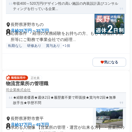
年収400～520万円/デザイン性の高い施設の内装設計及びコンサル
ティングを行っている企業...
長野県茅野市ちの
月給25万円～35万円
応募条件 ・経理の実務経験をお持ちの方、もしくは会計事務
所等にご勤務で事業会社での経理...
転勤なし
研修あり
賞与あり
+1個
気になる
正社員
物流営業所の管理職
司企業株式会社
★経験者優遇★週休2日★履歴書不要で即面接★賞与年2回★無事
故手当★学歴不問
長野県茅野市豊平
月給37万円～45万円
求める人物像 【営業所の管理・運営が出来る方】 ・営業所の