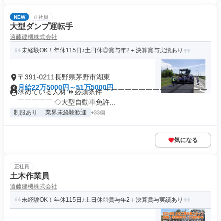
NEW
正社員
大型ダンプ運転手
遠藤建機株式会社
未経験OK！年休115日♪土日休◎賞与年2＋決算賞与実績あり
〒391-0211長野県茅野市湖東
月給22万5000円～51万5000円
求めている人材 ⏩必須条件 ￣￣￣￣￣￣￣￣￣￣￣￣￣￣￣
￣￣￣￣￣ ◇大型自動車免許...
制服あり
業界未経験歓迎
+33個
気になる
正社員
土木作業員
遠藤建機株式会社
未経験OK！年休115日♪土日休◎賞与年2＋決算賞与実績あり