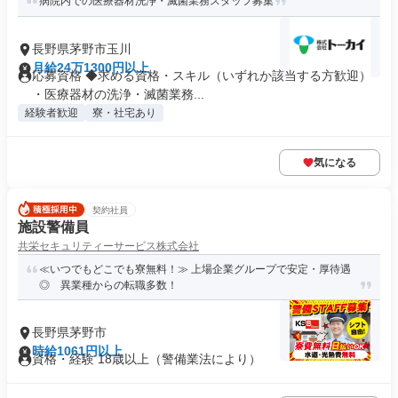
病院内での医療器材洗浄・滅菌業務スタッフ募集
長野県茅野市玉川
月給24万1300円以上
応募資格 ◆求める資格・スキル（いずれか該当する方歓迎）
・医療器材の洗浄・滅菌業務...
経験者歓迎
寮・社宅あり
気になる
契約社員
施設警備員
共栄セキュリティーサービス株式会社
≪いつでもどこでも寮無料！≫ 上場企業グループで安定・厚待遇
◎ 異業種からの転職多数！
長野県茅野市
時給1061円以上
資格・経験 18歳以上（警備業法により）