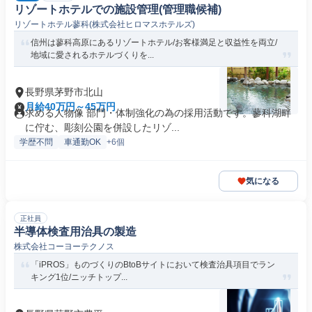
リゾートホテルでの施設管理(管理職候補)
リゾートホテル蓼科(株式会社ヒロマスホテルズ)
信州は蓼科高原にあるリゾートホテル/お客様満足と収益性を両立/
地域に愛されるホテルづくりを...
長野県茅野市北山
月給40万円～45万円
求める人物像 部門・体制強化の為の採用活動です。蓼科湖畔
に佇む、彫刻公園を併設したリゾ...
学歴不問
車通勤OK
+6個
気になる
正社員
半導体検査用治具の製造
株式会社コーヨーテクノス
「iPROS」ものづくりのBtoBサイトにおいて検査治具項目でラン
キング1位/ニッチトップ...