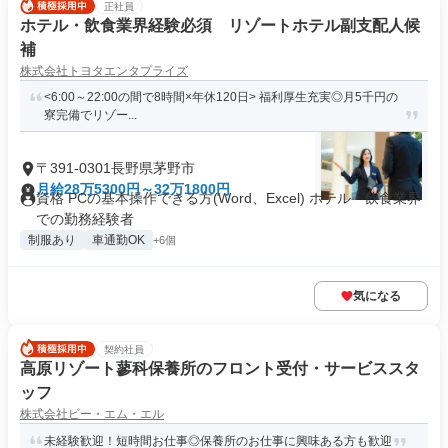
正社員
ホテル・飲食業界経験必須 リゾートホテル副支配人候
補
株式会社トヨタエンタプライズ
<6:00～22:00の間で8時間×年休120日> 福利厚生充実◎月5千円の
寮完備でリゾー...
〒391-0301長野県茅野市
月給28万5300円～32万1800円
資格 PCの基本操作できる方(Word、Excel) ホテル・飲食業界
での勤務経験者
制服あり
車通勤OK
+6個
気になる
契約社員
高原リゾート蓼科保養所のフロント受付・サービススタ
ッフ
株式会社ビー・エム・エル
未経験歓迎！短時間お仕事◎保養所のお仕事に興味ある方も歓迎