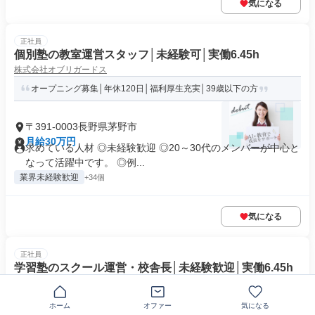
気になる
正社員
個別塾の教室運営スタッフ│未経験可│実働6.45h
株式会社オブリガードス
オープニング募集│年休120日│福利厚生充実│39歳以下の方
〒391-0003長野県茅野市
月給30万円
求めている人材 ◎未経験歓迎 ◎20～30代のメンバーが中心と
なって活躍中です。 ◎例...
業界未経験歓迎
+34個
気になる
正社員
学習塾のスクール運営・校舎長│未経験歓迎│実働6.45h
株式会社オブリガードス
オープニング募集│年休120日│福利厚生充実│39歳以下の方
ホーム
オファー
気になる