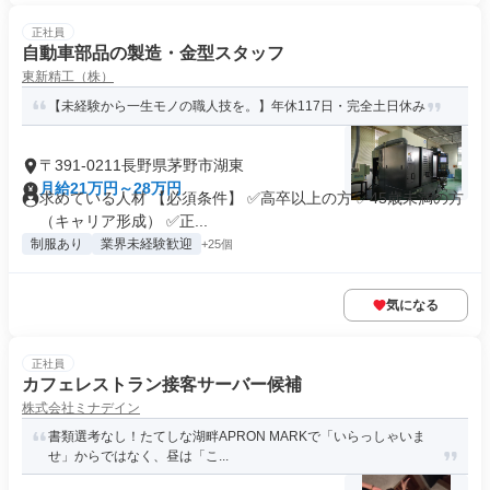
正社員
自動車部品の製造・金型スタッフ
東新精工（株）
【未経験から一生モノの職人技を。】年休117日・完全土日休み
〒391-0211長野県茅野市湖東
月給21万円～28万円
求めている人材 【必須条件】 ✅高卒以上の方 ✅45歳未満の方
（キャリア形成） ✅正...
制服あり
業界未経験歓迎
+25個
気になる
正社員
カフェレストラン接客サーバー候補
株式会社ミナデイン
書類選考なし！たてしな湖畔APRON MARKで「いらっしゃいま
せ」からではなく、昼は「こ...