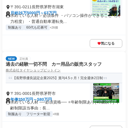
〒391-0211長野県茅野市湖東
月給26万5000円～63万円
求めている人材 ✅必須条件 ・パソコン操作ができること（入
力程度） ・普通自動車運転免...
制服あり
60代も応募可
+26個
気になる
NEW
正社員
過去の経験一切不問 カー用品の販売スタッフ
株式会社タイヤショップピットイン
【長野県優良認定企業2025】賞与4.5ヶ月！完全週休2日制
〒391-0001長野県茅野市
年俸350万円～580万円
求めている人材 ──必須資格── ⭐️年齢制限あり(40歳以下) 年
齢制限該当事由：長...
制服あり
フリーター歓迎
+8個