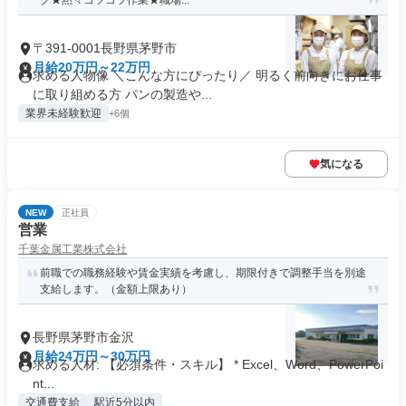
ク★黙々コツコツ作業★職場...
〒391-0001長野県茅野市
月給20万円～22万円
求める人物像 ＼こんな方にぴったり／ 明るく前向きにお仕事
に取り組める方 パンの製造や...
業界未経験歓迎
+6個
気になる
NEW
正社員
営業
千葉金属工業株式会社
前職での職務経験や賃金実績を考慮し、期限付きで調整手当を別途
支給します。（金額上限あり）
長野県茅野市金沢
月給24万円～30万円
求める人材: 【必須条件・スキル】 * Excel、Word、PowerPoi
nt...
交通費支給
駅近5分以内