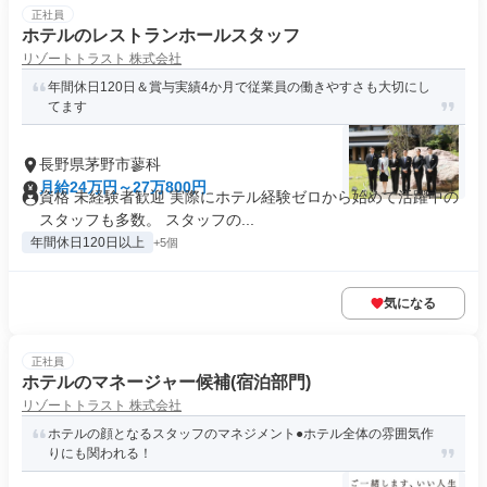
正社員
ホテルのレストランホールスタッフ
リゾートトラスト 株式会社
年間休日120日＆賞与実績4か月で従業員の働きやすさも大切にし
てます
長野県茅野市蓼科
月給24万円～27万800円
資格 未経験者歓迎 実際にホテル経験ゼロから始めて活躍中の
スタッフも多数。 スタッフの...
年間休日120日以上
+5個
気になる
正社員
ホテルのマネージャー候補(宿泊部門)
リゾートトラスト 株式会社
ホテルの顔となるスタッフのマネジメント●ホテル全体の雰囲気作
りにも関われる！