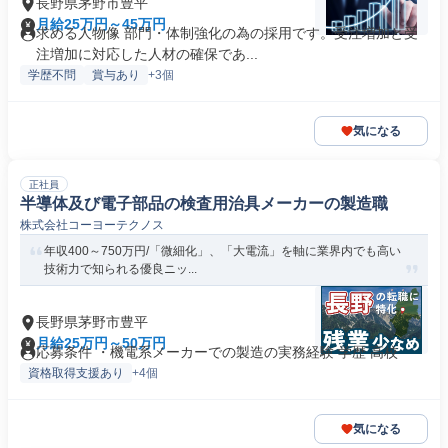
長野県茅野市豊平
月給25万円～45万円
求める人物像 部門・体制強化の為の採用です。受注増加と受
注増加に対応した人材の確保であ...
学歴不問
賞与あり
+3個
気になる
正社員
半導体及び電子部品の検査用治具メーカーの製造職
株式会社コーヨーテクノス
年収400～750万円/「微細化」、「大電流」を軸に業界内でも高い
技術力で知られる優良ニッ...
長野県茅野市豊平
月給25万円～50万円
応募条件 ・機電系メーカーでの製造の実務経験 学歴 高校
資格取得支援あり
+4個
気になる