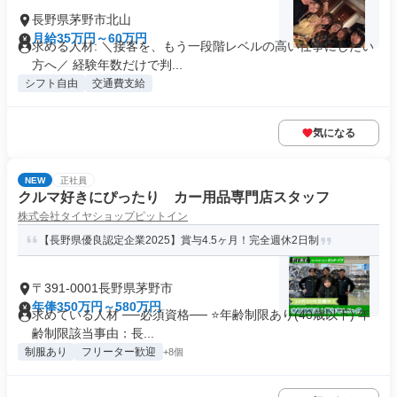
長野県茅野市北山
月給35万円～60万円
求める人材: ＼接客を、もう一段階レベルの高い仕事にしたい
方へ／ 経験年数だけで判...
シフト自由
交通費支給
気になる
NEW
正社員
クルマ好きにぴったり カー用品専門店スタッフ
株式会社タイヤショップピットイン
【長野県優良認定企業2025】賞与4.5ヶ月！完全週休2日制
〒391-0001長野県茅野市
年俸350万円～580万円
求めている人材 ──必須資格── ⭐️年齢制限あり(40歳以下) 年
齢制限該当事由：長...
制服あり
フリーター歓迎
+8個