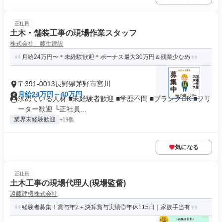
正社員
土木・舗装工事の現場作業スタッフ
株式会社 藤生建設
月給24万円〜＊未経験歓迎＊ボーナス最大30万円＆残業少なめ
〒391-0013長野県茅野市宮川
月給24万円～40万円
求めている人材 ■未経験者歓迎 ■学歴不問 ■ブランクOK ■フリ
ーター歓迎 └正社員...
業界未経験歓迎
+19個
気になる
正社員
土木工事の現場代理人(現場監督)
遠藤建機株式会社
経験者募集！賞与年2＋決算賞与実績◎年休115日｜家族手当有