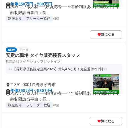
年俸350万円～580万円
求めている人材 ──必須資格── ⭐️年齢制限あり(40歳以下) 年
齢制限該当事由：長...
制服あり
フリーター歓迎
+8個
気になる
NEW
正社員
安定の職場 タイヤ販売接客スタッフ
株式会社タイヤショップピットイン
【長野県優良認定企業2025】賞与4.5ヶ月！完全週休2日制
〒391-0001長野県茅野市
年俸350万円～580万円
求めている人材 ──必須資格── ⭐️年齢制限あり(40歳以下) 年
齢制限該当事由：長...
制服あり
フリーター歓迎
+8個
気になる