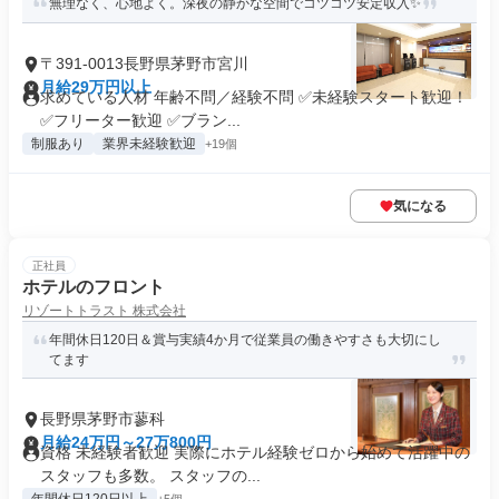
無理なく、心地よく。深夜の静かな空間でコツコツ安定収入✨
〒391-0013長野県茅野市宮川
月給29万円以上
求めている人材 年齢不問／経験不問 ✅未経験スタート歓迎！
✅フリーター歓迎 ✅ブラン...
制服あり
業界未経験歓迎
+19個
気になる
正社員
ホテルのフロント
リゾートトラスト 株式会社
年間休日120日＆賞与実績4か月で従業員の働きやすさも大切にし
てます
長野県茅野市蓼科
月給24万円～27万800円
資格 未経験者歓迎 実際にホテル経験ゼロから始めて活躍中の
スタッフも多数。 スタッフの...