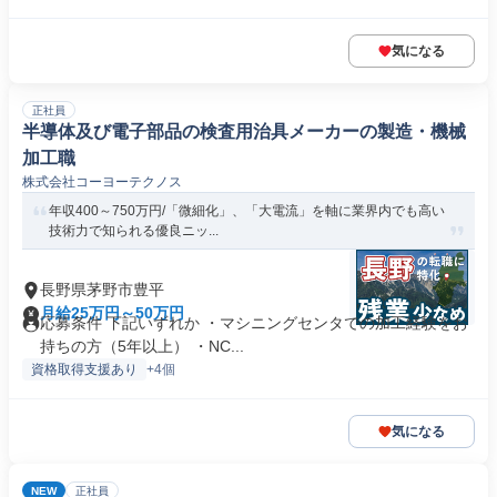
気になる
正社員
半導体及び電子部品の検査用治具メーカーの製造・機械
加工職
株式会社コーヨーテクノス
年収400～750万円/「微細化」、「大電流」を軸に業界内でも高い
技術力で知られる優良ニッ...
長野県茅野市豊平
月給25万円～50万円
応募条件 下記いずれか ・マシニングセンタでの加工経験をお
持ちの方（5年以上） ・NC...
資格取得支援あり
+4個
気になる
NEW
正社員