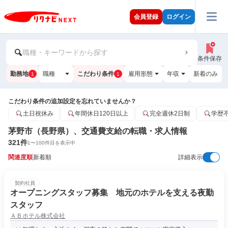
会員登録
ログイン
職種・キーワードから探す
条件保存
勤務地
職種
こだわり条件
雇用形態
年収
新着のみ
1
1
こだわり条件の追加設定を忘れていませんか？
土日祝休み
年間休日120日以上
完全週休2日制
学歴
茅野市（長野県）、交通費支給の転職・求人情報
321
件
1
〜
100
件目を表示中
関連度順
新着順
詳細表示
契約社員
オープニングスタッフ募集 地元のホテルを支える夜勤
スタッフ
ＡＢホテル株式会社