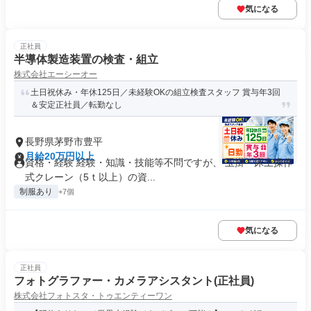
気になる
正社員
半導体製造装置の検査・組立
株式会社エーシーオー
土日祝休み・年休125日／未経験OKの組立検査スタッフ 賞与年3回
＆安定正社員／転勤なし
長野県茅野市豊平
月給20万円以上
資格・経験 経験・知識・技能等不問ですが、 玉掛・床上操作
式クレーン（5ｔ以上）の資...
制服あり
+7個
気になる
正社員
フォトグラファー・カメラアシスタント(正社員)
株式会社フォトスタ・トゥエンティーワン