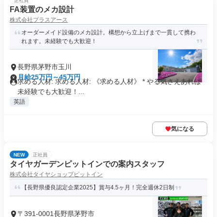
正社員
FA装置のメカ設計
株式会社プラスアース
オーダーメイド設備のメカ設計。構想から立上げまで一貫して携わ
れます。未経験でも大歓迎！
長野県茅野市玉川
月給25万円～45万円
求める人材: 求める人材: 《求める人材》 * やる気さえあれば
未経験でも大歓迎！...
英語
気になる
NEW
正社員
タイヤガーデンピットインでの案内スタッフ
株式会社タイヤショップピットイン
【長野県優良認定企業2025】賞与4.5ヶ月！完全週休2日制
〒391-0001長野県茅野市