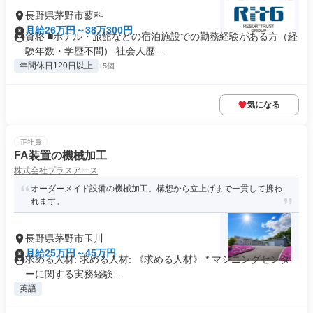
長野県茅野市蓼科
月給26万円～38万300円
資格 ■ホテル・旅館などの宿泊施設での勤務経験がある方（経
験年数・学歴不問） 社会人歴...
年間休日120日以上
+5個
気になる
正社員
FA装置の機械加工
株式会社プラスアース
オーダーメイド設備の機械加工。構想から立上げまで一貫して携わ
れます。
長野県茅野市玉川
月給25万円～45万円
求める人材: 求める人材: 《求める人材》 * マシニングセンタ
ーに関する実務経験...
英語