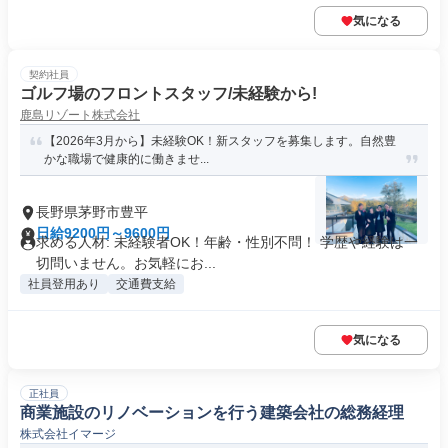
気になる
契約社員
ゴルフ場のフロントスタッフ/未経験から!
鹿島リゾート株式会社
【2026年3月から】未経験OK！新スタッフを募集します。自然豊
かな職場で健康的に働きませ...
長野県茅野市豊平
日給9200円～9600円
求める人材: 未経験者OK！年齢・性別不問！ 学歴や経験は一
切問いません。お気軽にお...
社員登用あり
交通費支給
気になる
正社員
商業施設のリノベーションを行う建築会社の総務経理
株式会社イマージ