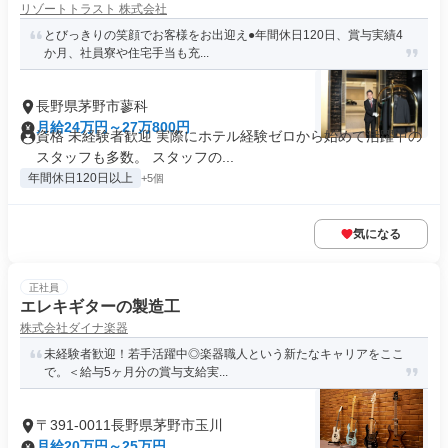
リゾートトラスト 株式会社
とびっきりの笑顔でお客様をお出迎え●年間休日120日、賞与実績4
か月、社員寮や住宅手当も充...
長野県茅野市蓼科
月給24万円～27万800円
資格 未経験者歓迎 実際にホテル経験ゼロから始めて活躍中の
スタッフも多数。 スタッフの...
年間休日120日以上
+5個
気になる
正社員
エレキギターの製造工
株式会社ダイナ楽器
未経験者歓迎！若手活躍中◎楽器職人という新たなキャリアをここ
で。＜給与5ヶ月分の賞与支給実...
〒391-0011長野県茅野市玉川
月給20万円～25万円