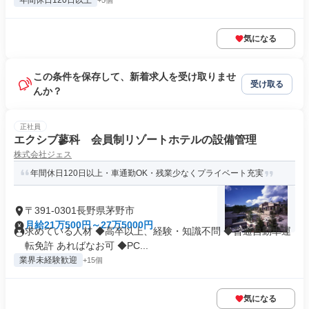
年間休日120日以上
+5個
気になる
この条件を保存して、新着求人を受け取りませ
受け取る
んか？
正社員
エクシブ蓼科 会員制リゾートホテルの設備管理
株式会社ジェス
年間休日120日以上・車通勤OK・残業少なくプライベート充実
〒391-0301長野県茅野市
月給21万500円～27万5000円
求めている人材 ◆高卒以上、経験・知識不問 ◆普通自動車運
転免許 あればなお可 ◆PC...
業界未経験歓迎
+15個
気になる