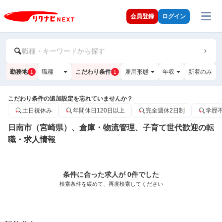
会員登録
ログイン
職種・キーワードから探す
勤務地
職種
こだわり条件
雇用形態
年収
新着のみ
1
1
こだわり条件の追加設定を忘れていませんか？
土日祝休み
年間休日120日以上
完全週休2日制
学歴
日南市（宮崎県）、倉庫・物流管理、子育て世代歓迎の転
職・求人情報
条件に合った求人が 0件でした
検索条件を緩めて、再度検索してください