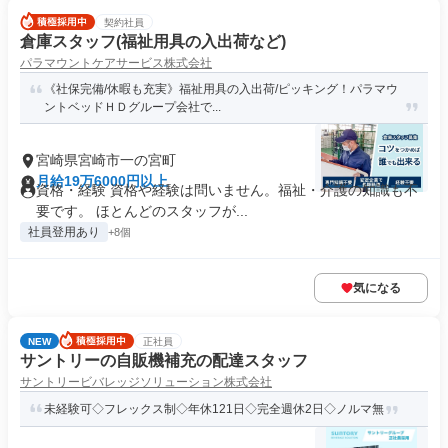
契約社員
倉庫スタッフ(福祉用具の入出荷など)
パラマウントケアサービス株式会社
《社保完備/休暇も充実》福祉用具の入出荷/ピッキング！パラマウ
ントベッドＨＤグループ会社で...
宮崎県宮崎市一の宮町
月給19万6000円以上
資格・経験 資格や経験は問いません。福祉・介護の知識も不
要です。 ほとんどのスタッフが...
社員登用あり
+8個
気になる
NEW
正社員
サントリーの自販機補充の配達スタッフ
サントリービバレッジソリューション株式会社
未経験可◇フレックス制◇年休121日◇完全週休2日◇ノルマ無