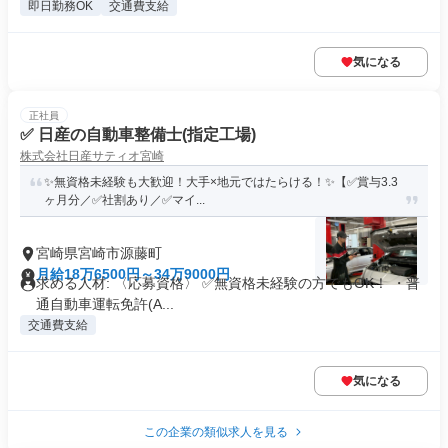
即日勤務OK
交通費支給
気になる
正社員
✅ 日産の自動車整備士(指定工場)
株式会社日産サティオ宮崎
✨無資格未経験も大歓迎！大手×地元ではたらける！✨【✅賞与3.3
ヶ月分／✅社割あり／✅マイ...
宮崎県宮崎市源藤町
月給18万6500円～34万9000円
求める人材: 〈応募資格〉 ✅️無資格未経験の方でもOK！ ・普
通自動車運転免許(A...
交通費支給
気になる
この企業の類似求人を見る