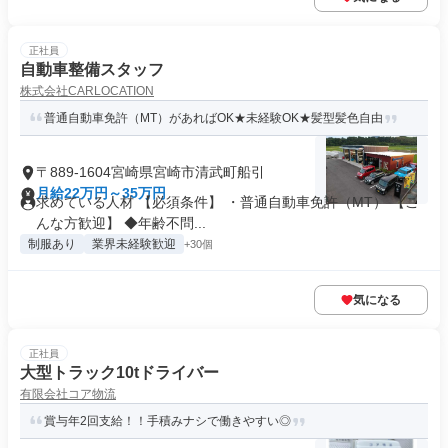
正社員
自動車整備スタッフ
株式会社CARLOCATION
普通自動車免許（MT）があればOK★未経験OK★髪型髪色自由
〒889-1604宮崎県宮崎市清武町船引
月給22万円～35万円
求めている人材 【必須条件】 ・普通自動車免許（MT） 【こ
んな方歓迎】 ◆年齢不問...
制服あり
業界未経験歓迎
+30個
気になる
正社員
大型トラック10tドライバー
有限会社コア物流
賞与年2回支給！！手積みナシで働きやすい◎