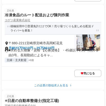
正社員
冷凍食品のルート配送および陳列作業
コゲツ産業株式会社
積極採用中◎普通免許だけでOK！売り場づくりも楽しめる配送ド
ライバーを募集！
〒880-2211宮崎県宮崎市高岡町花見
月給23万5610円～25万8610円
■求める人物像・資格 【応募資格】 ・45歳以下の方（例外事
由3号、長期勤続によるキャ...
主婦・主夫歓迎
+6個
気になる
この企業の類似求人を見る
正社員
⭐️日産の自動車整備士(指定工場)
宮崎日産自動車株式会社