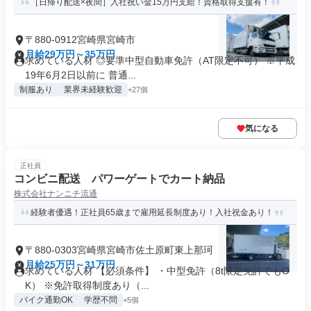
［日帰り配送×夜間］入社祝い金15万円支給！資格取得支援有！
〒880-0912宮崎県宮崎市
月給29万円～35万円
求めている人材 ◎要準中型自動車免許（AT限定不可） ※平成
19年6月2日以前に 普通...
制服あり
業界未経験歓迎
+27個
気になる
正社員
コンビニ配送 パワーゲートでカート納品
株式会社ナンニチ流通
経験者優遇！正社員65歳まで雇用延長制度あり！入社祝金あり！
〒880-0303宮崎県宮崎市佐土原町東上那珂
月給25万円～31万円
求めている人材 【必須条件】 ・中型免許（8t限定免許でもO
K） ※免許取得制度あり（...
バイク通勤OK
学歴不問
+5個