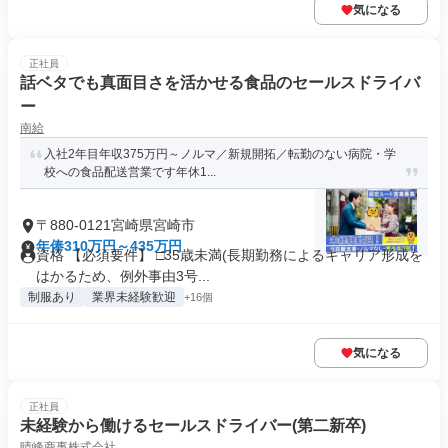
気になる
正社員
話ベタでも真面目さを活かせる食品のセールスドライバ
ー
南給
入社2年目年収375万円～ノルマ／新規開拓／転勤のない病院・学
校への食品配送営業です年休1...
〒880-0121宮崎県宮崎市
年俸310万円～435万円
資格 【必須要件】 □35歳未満(長期勤務によるキャリア形成を
はかるため、例外事由3号...
制服あり
業界未経験歓迎
+16個
気になる
正社員
未経験から働けるセールスドライバー(第二新卒)
晴峰商事株式会社