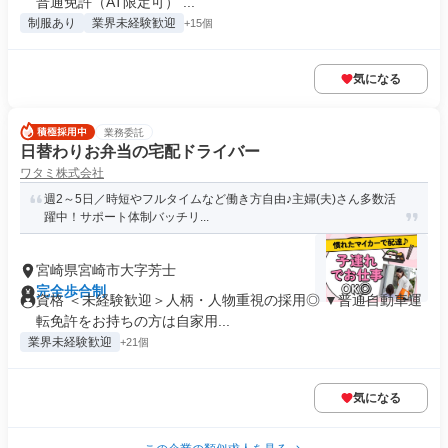
普通免許（AT限定可） ...
制服あり
業界未経験歓迎
+15個
気になる
業務委託
日替わりお弁当の宅配ドライバー
ワタミ株式会社
週2～5日／時短やフルタイムなど働き方自由♪主婦(夫)さん多数活
躍中！サポート体制バッチリ...
宮崎県宮崎市大字芳士
完全歩合制
資格 ＜未経験歓迎＞人柄・人物重視の採用◎ ▼普通自動車運
転免許をお持ちの方は自家用...
業界未経験歓迎
+21個
気になる