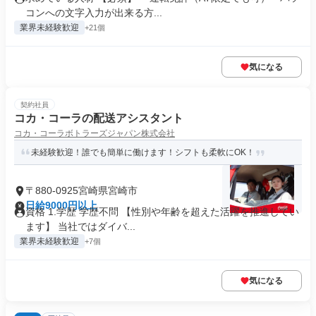
コンへの文字入力が出来る方...
業界未経験歓迎
+21個
気になる
契約社員
コカ・コーラの配送アシスタント
コカ・コーラボトラーズジャパン株式会社
未経験歓迎！誰でも簡単に働けます！シフトも柔軟にOK！
〒880-0925宮崎県宮崎市
日給9000円以上
資格 1.学歴 学歴不問 【性別や年齢を超えた活躍を推進してい
ます】 当社ではダイバ...
業界未経験歓迎
+7個
気になる