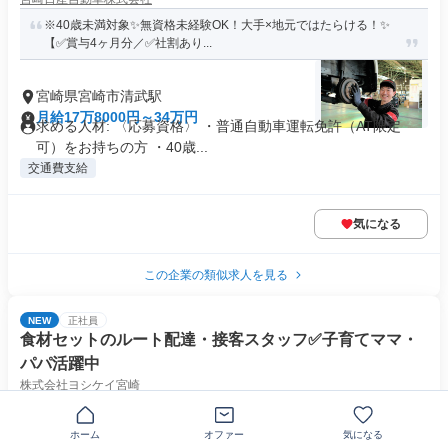
※40歳未満対象✨無資格未経験OK！大手×地元ではたらける！✨
【✅賞与4ヶ月分／✅社割あり...
宮崎県宮崎市清武駅
月給17万8000円～34万円
求める人材: 〈応募資格〉 ・普通自動車運転免許（AT限定
可）をお持ちの方 ・40歳...
交通費支給
気になる
この企業の類似求人を見る
NEW
正社員
食材セットのルート配達・接客スタッフ✅子育てママ・
パパ活躍中
株式会社ヨシケイ宮崎
土日お休み！✅【配達7：事務処理2：営業1】営業の比率少なく、
再配達はゼロ。ルート配達でお...
ホーム
オファー
気になる