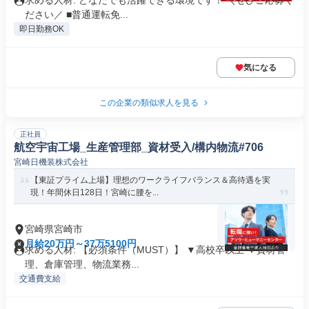
求める人材: どなたでも活躍できる環境です！ ＼ぜひご応募く
ださい／ ■普通運転免...
即日勤務OK
気になる
この企業の類似求人を見る
正社員
航空宇宙工場_生産管理部_資材受入/構内物流#706
宮崎日機装株式会社
【東証プライム上場】理想のワークライフバランス＆高待遇を実
現！年間休日128日！宮崎に腰を...
宮崎県宮崎市
月給20万円～37万5100円
求める人材: 【必須条件（MUST）】 ▼高校卒以上 ▼資材管
理、倉庫管理、物流業務...
交通費支給