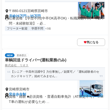
〒880-0121宮崎県宮崎市
月給26万円～35万円
応募資格 【学歴不問(中卒OK高卒OK)・転職回数不問・年齢不
問・未経験歓迎】 - 必...
フリーター歓迎
学歴不問
+3個
気になる
NEW
業務委託
車輌回送ドライバー(運転業務のみ)
株式会社 リオス
【シニア・中高年活躍中】力仕事無し／副業可／「運転経験者のセ
カンドキャリア」始めてみません...
宮崎県宮崎市
完全歩合制
資格・経験 ■必須資格 ・普通自動車免許（AT限定不可） ※M
T車の運転が必要なため ...