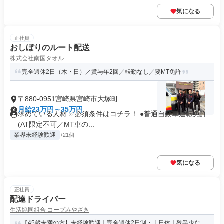
気になる
正社員
おしぼりのルート配送
株式会社南国タオル
完全週休2日（木・日）／賞与年2回／転勤なし／要MT免許
〒880-0951宮崎県宮崎市大塚町
月給23万円～35万円
求めている人材 ✅必須条件はコチラ！ ●普通自動車運転免許
(AT限定不可／MT車の...
業界未経験歓迎
+21個
気になる
正社員
配達ドライバー
生活協同組合 コープみやざき
【45歳未満の方】未経験歓迎｜完全週休2日制・土日休｜残業少な