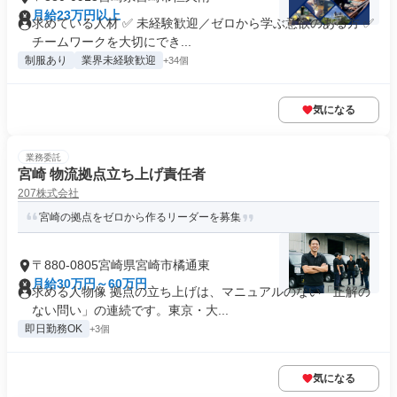
月給23万円以上
求めている人材 ✅ 未経験歓迎／ゼロから学ぶ意欲のある方 ✅
チームワークを大切にでき...
制服あり
業界未経験歓迎
+34個
気になる
業務委託
宮崎 物流拠点立ち上げ責任者
207株式会社
宮崎の拠点をゼロから作るリーダーを募集
〒880-0805宮崎県宮崎市橘通東
月給30万円～60万円
求める人物像 拠点の立ち上げは、マニュアルのない「正解の
ない問い」の連続です。東京・大...
即日勤務OK
+3個
気になる