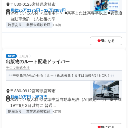
〒880-0125宮崎県宮崎市
月給25万2175円～32万8383円
求めている人材 ＜必須条件＞ ■高卒または高専卒以上 ■要普通
自動車免許 （入社後の準...
制服あり
業界未経験歓迎
+16個
気になる
NEW
正社員
出版物のルート配送ドライバー
テジマ株式会社
中型免許が活かせる！ルート配送募集！まずは面接だけもOK！
〒880-0912宮崎県宮崎市
月給29万円～35万円
求めている人材 ◎要準中型自動車免許（AT限定不可） ※平成
19年6月2日以前に 普通...
制服あり
業界未経験歓迎
+27個
気になる