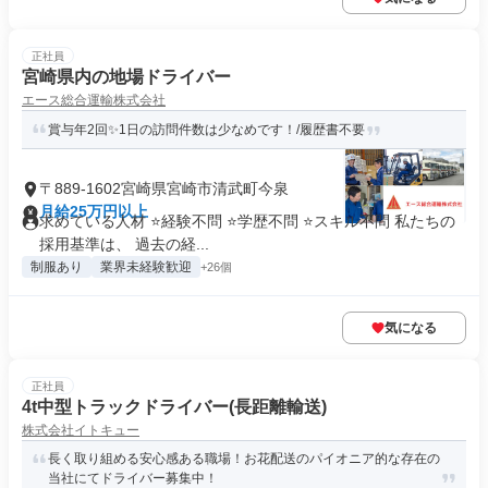
正社員
宮崎県内の地場ドライバー
エース総合運輸株式会社
賞与年2回✨1日の訪問件数は少なめです！/履歴書不要
〒889-1602宮崎県宮崎市清武町今泉
月給25万円以上
求めている人材 ⭐経験不問 ⭐学歴不問 ⭐スキル不問 私たちの
採用基準は、 過去の経...
制服あり
業界未経験歓迎
+26個
気になる
正社員
4t中型トラックドライバー(長距離輸送)
株式会社イトキュー
長く取り組める安心感ある職場！お花配送のパイオニア的な存在の
当社にてドライバー募集中！