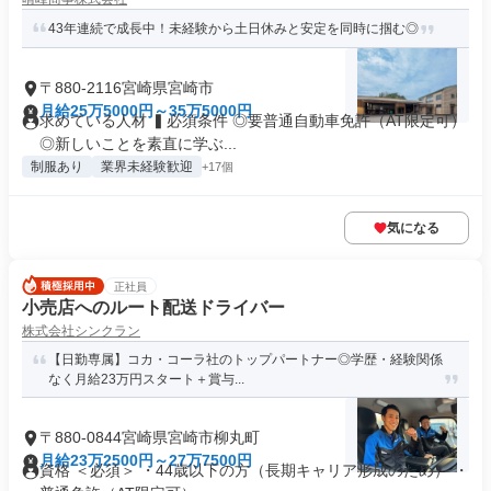
43年連続で成長中！未経験から土日休みと安定を同時に掴む◎
〒880-2116宮崎県宮崎市
月給25万5000円～35万5000円
求めている人材 ▍必須条件 ◎要普通自動車免許（AT限定可）
◎新しいことを素直に学ぶ...
制服あり
業界未経験歓迎
+17個
気になる
正社員
小売店へのルート配送ドライバー
株式会社シンクラン
【日勤専属】コカ・コーラ社のトップパートナー◎学歴・経験関係
なく月給23万円スタート＋賞与...
〒880-0844宮崎県宮崎市柳丸町
月給23万2500円～27万7500円
資格 ＜必須＞ ・44歳以下の方（長期キャリア形成のため） ・