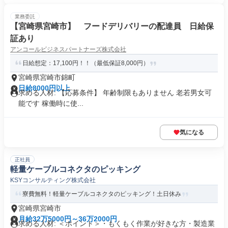
業務委託
【宮崎県宮崎市】 フードデリバリーの配達員 日給保
証あり
アンコールビジネスパートナーズ株式会社
日給想定：17,100円！！（最低保証8,000円）
宮崎県宮崎市錦町
日給8000円以上
求める人材: 【応募条件】 年齢制限もありません 老若男女可
能です 稼働時に使...
気になる
正社員
軽量ケーブルコネクタのピッキング
KSYコンサルティング株式会社
寮費無料！軽量ケーブルコネクタのピッキング！土日休み
宮崎県宮崎市
月給32万5000円～36万2000円
求める人材: ＜ポイント＞・もくもく作業が好きな方・製造業