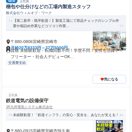
NEW
正社員
梱包や仕分けなどの工場内製造スタッフ
株式会社ウィルオブ・ワーク
【第二新卒・既卒歓迎！】製造工場にて部品チェックのシンプル作
業や箱詰め作業などコツコツ作業...
〒880-0806宮崎県宮崎市
月給20万8333円～37万5000円
資格 未経験歓迎・転職回数不問！学歴不問！女性も活躍中！
フリーター・社会人デビューOK...
交通費支給
気になる
正社員
鉄道電気の設備保守
JR九州電気システム株式会社
未経験歓迎！「鉄道インフラ」の安心・安全を、あなたが支える！
〒880-0915宮崎県宮崎市恒久南