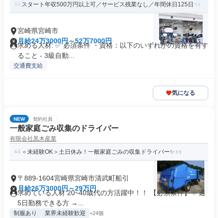
スタート年収500万円以上可／サービス残業なし／年間休日125日
宮崎県宮崎市
月給24万3000円～52万7000円
求める人材: ✅ 必須条件 ・資格：以下のいずれかの資格を有す
ること - 3級自動...
交通費支給
気になる
NEW
契約社員
一般家庭ごみ収集のドライバー
有限会社黒木産業
＜未経験OK＞土日休み！一般家庭ごみの収集ドライバー✨
〒889-1604宮崎県宮崎市清武町船引
月給26万3000円～29万円
求めている人材 20~40歳代の方活躍中！！ 【必須条件】 ✅週
5日勤務できる方 →...
制服あり
業界未経験歓迎
+24個