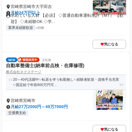
宮崎県宮崎市大字田吉
月給24万円以上
求めている人材 【必須】 ◇普通自動車運転免許（MT） 【歓
迎】 ◇未経験OK ◇学...
業界未経験歓迎
+20個
気になる
NEW
正社員
自動車整備士(納車前点検・在庫修理)
株式会社ネクステージ
20～40代活躍中✨転居を伴う転勤無し✨経験者歓迎・資格手当充実
✨固定給で年収800万円可...
宮崎県宮崎市
月給27万2000円～49万7000円
交通費支給
気になる