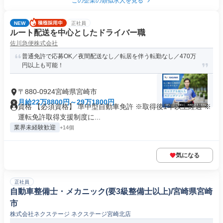
この企業の類似求人を見る
NEW
正社員
ルート配送を中心としたドライバー職
佐川急便株式会社
普通免許で応募OK／夜間配送なし／転居を伴う転勤なし／470万
円以上も可能！
〒880-0924宮崎県宮崎市
月給22万8800円～29万1800円
資格 【必須資格】 準中型自動車免許 ※取得後1年以上経過 ※
運転免許取得支援制度に...
業界未経験歓迎
+14個
気になる
正社員
自動車整備士・メカニック(要3級整備士以上)/宮崎県宮崎
市
株式会社ネクステージ ネクステージ宮崎北店