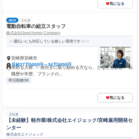
気になる
NEW
正社員
電動自転車の組立スタッフ
株式会社Good Humor Company
週払いにも対応している嬉しい環境です ✅️
宮崎県宮崎市
月給27万5000円～34万5000円
求める人材: ✨ 前向きに取り組める方なら、どなたも歓迎！ 転
職歴や学歴、ブランクの...
即日勤務OK
気になる
正社員
【未経験】軽作業/株式会社エイジェック/宮崎雇用開発セ
ンター
株式会社エイジェック