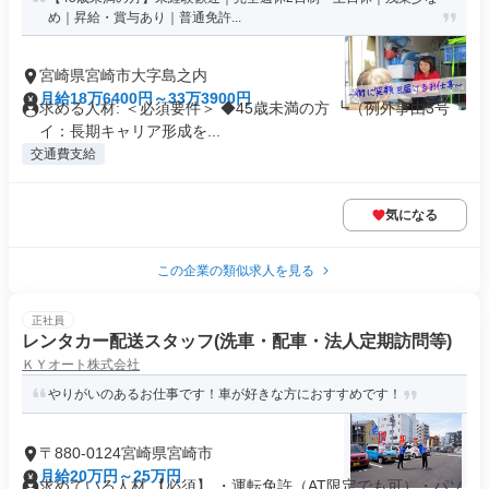
め｜昇給・賞与あり｜普通免許...
宮崎県宮崎市大字島之内
月給18万6400円～33万3900円
求める人材: ＜必須要件＞ ◆45歳未満の方 ┗（例外事由3号
イ：長期キャリア形成を...
交通費支給
気になる
この企業の類似求人を見る
正社員
レンタカー配送スタッフ(洗車・配車・法人定期訪問等)
ＫＹオート株式会社
やりがいのあるお仕事です！車が好きな方におすすめです！
〒880-0124宮崎県宮崎市
月給20万円～25万円
求めている人材 【必須】 ・運転免許（AT限定でも可）・パソ