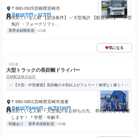
〒880-0925宮崎県宮崎市
月給28万円～32万円
求めている人材 【必須条件】 ✅大型免許 【歓迎条件】 ・中型
免許 ・フォークリフト...
業界未経験歓迎
+21個
気になる
正社員
大型トラックの長距離ドライバー
宮崎配送株式会社
【大型・中型優遇】長距離の８割以上がフェリー！無理なく稼ぐ！
〒880-0851宮崎県宮崎市港東
月給20万9400円～46万8700円
求めている人材 ＊大型免許をお持ちの方、 即戦力として優遇
します！ ＊学歴・年齢不...
制服あり
業界未経験歓迎
+25個