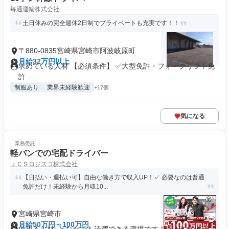
毎通運輸株式会社
土日休みの完全週休2日制でプライベートも充実です！！
〒880-0835宮崎県宮崎市阿波岐原町
月給32万円以上
求めている人材 【必須条件】 ✅大型免許・フォークリフト免
許
制服あり
業界未経験歓迎
+17個
気になる
業務委託
軽バンでの宅配ドライバー
ＪＣＳロジスコ株式会社
【日払い・週払い可】自由な働き方で収入UP！✓ 必要なのは普通
免許だけ！未経験から月収10...
宮崎県宮崎市
月給50万円～100万円