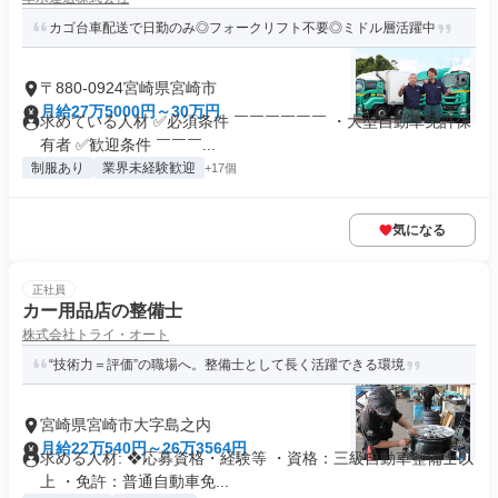
カゴ台車配送で日勤のみ◎フォークリフト不要◎ミドル層活躍中
〒880-0924宮崎県宮崎市
月給27万5000円～30万円
求めている人材 ✅必須条件 ￣￣￣￣￣￣ ・大型自動車免許保
有者 ✅歓迎条件 ￣￣￣...
制服あり
業界未経験歓迎
+17個
気になる
正社員
カー用品店の整備士
株式会社トライ・オート
“技術力＝評価”の職場へ。整備士として長く活躍できる環境
宮崎県宮崎市大字島之内
月給22万540円～26万3564円
求める人材: ❖応募資格・経験等 ・資格：三級自動車整備士以
上 ・免許：普通自動車免...