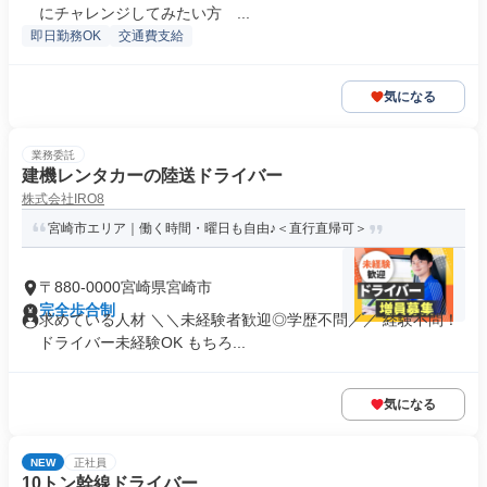
にチャレンジしてみたい方 ...
即日勤務OK
交通費支給
気になる
業務委託
建機レンタカーの陸送ドライバー
株式会社IRO8
宮崎市エリア｜働く時間・曜日も自由♪＜直行直帰可＞
〒880-0000宮崎県宮崎市
完全歩合制
求めている人材 ＼＼未経験者歓迎◎学歴不問／／ 経験不問！
ドライバー未経験OK もちろ...
気になる
NEW
正社員
10トン幹線ドライバー