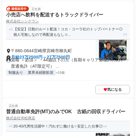
正社員
小売店へ飲料を配送するトラックドライバー
株式会社シンクラン
【安定】日勤のルート配送！コカ・コーラ社のトップパートナー◎
個人宅無しなので再配達もなし☆...
〒880-0844宮崎県宮崎市柳丸町
月給23万2500円～27万7500円
資格 ＜必須＞ ・44歳以下の方（長期キャリア形成のため） ・
普通免許（AT限定可） ...
制服あり
業界未経験歓迎
+15個
気になる
正社員
普通自動車免許(MT)のみでOK 古紙の回収ドライバー
株式会社寺松商店
20-40代男性活躍中！汚れずに働ける✨安定した仕事◎