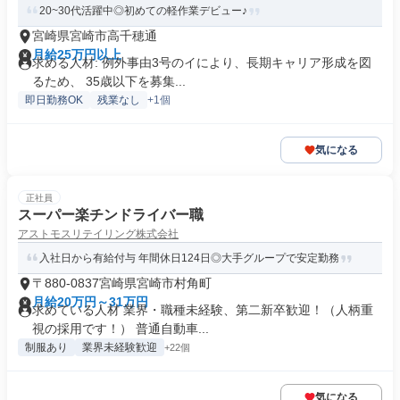
20~30代活躍中◎初めての軽作業デビュー♪
宮崎県宮崎市高千穂通
月給25万円以上
求める人材: 例外事由3号のイにより、長期キャリア形成を図
るため、 35歳以下を募集...
即日勤務OK
残業なし
+1個
気になる
正社員
スーパー楽チンドライバー職
アストモスリテイリング株式会社
入社日から有給付与 年間休日124日◎大手グループで安定勤務
〒880-0837宮崎県宮崎市村角町
月給20万円～31万円
求めている人材 業界・職種未経験、第二新卒歓迎！（人柄重
視の採用です！） 普通自動車...
制服あり
業界未経験歓迎
+22個
気になる