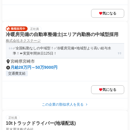
気になる
正社員
冷暖房完備の自動車整備士|エリア内勤務の中域型採用
株式会社ネクステージ
✅全国転勤なしの中域型！✅冷暖房完備×地域型より高い給与水
準！⏩️実質年間休日125日！
宮崎県宮崎市
月給28万円～50万9000円
交通費支給
気になる
この企業の類似求人を見る
正社員
10tトラックドライバー(地場配送)
草水運送株式会社