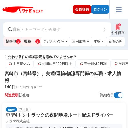
会員登録
ログイン
職種・キーワードから探す
条件保存
勤務地
職種
こだわり条件
雇用形態
年収
新着のみ
1
1
こだわり条件の追加設定を忘れていませんか？
土日祝休み
年間休日120日以上
完全週休2日制
学歴
宮崎市（宮崎県）、交通/運輸/物流専門職の転職・求人情
報
146
件
1
〜
100
件目を表示中
関連度順
新着順
詳細表示
NEW
正社員
中型4トントラックの夜間地場ルート配送ドライバー
テジマ株式会社