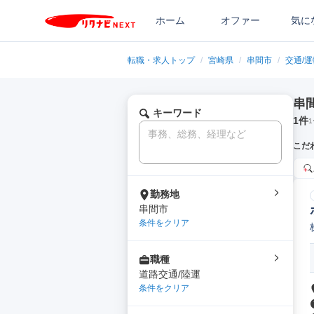
ホーム
オファー
気に
転職・求人トップ
/
宮崎県
/
串間市
/
交通/
串
キーワード
1
件
1
こだ
勤務地
串間市
条件をクリア
職種
道路交通/陸運
条件をクリア