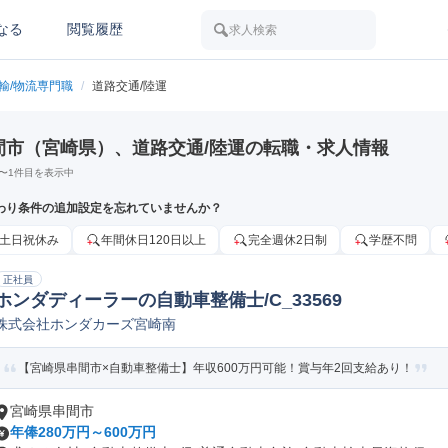
なる
閲覧履歴
求人検索
運輸/物流専門職
/
道路交通/陸運
間市（宮崎県）、道路交通/陸運の転職・求人情報
〜
1
件目を表示中
わり条件の追加設定を忘れていませんか？
土日祝休み
年間休日120日以上
完全週休2日制
学歴不問
正社員
ホンダディーラーの自動車整備士/C_33569
株式会社ホンダカーズ宮崎南
【宮崎県串間市×自動車整備士】年収600万円可能！賞与年2回支給あり！
宮崎県串間市
年俸280万円～600万円