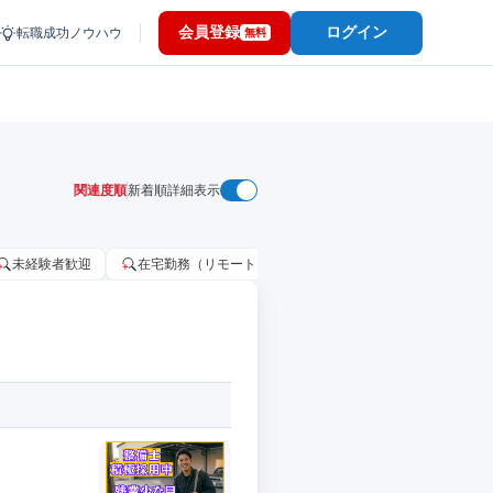
会員登録
ログイン
転職成功ノウハウ
無料
関連度順
新着順
詳細表示
未経験者歓迎
在宅勤務（リモートワーク）OK
家賃補助・住宅手当