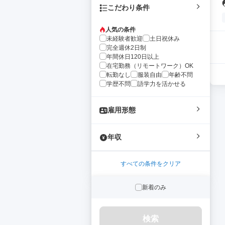
こだわり条件
人気の条件
未経験者歓迎
土日祝休み
完全週休2日制
年間休日120日以上
在宅勤務（リモートワーク）OK
転勤なし
服装自由
年齢不問
学歴不問
語学力を活かせる
雇用形態
年収
すべての条件をクリア
新着のみ
検索