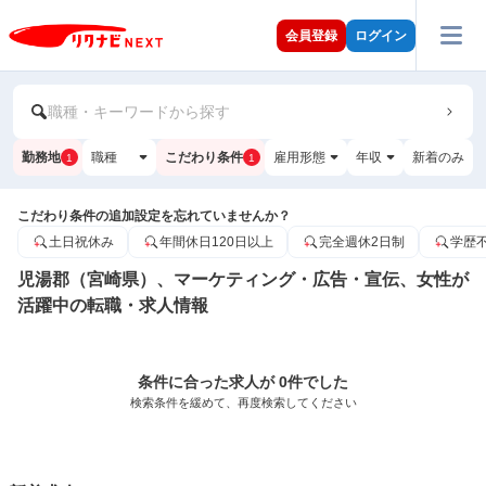
会員登録
ログイン
職種・キーワードから探す
勤務地
職種
こだわり条件
雇用形態
年収
新着のみ
1
1
こだわり条件の追加設定を忘れていませんか？
土日祝休み
年間休日120日以上
完全週休2日制
学歴
児湯郡（宮崎県）、マーケティング・広告・宣伝、女性が
活躍中の転職・求人情報
条件に合った求人が 0件でした
検索条件を緩めて、再度検索してください