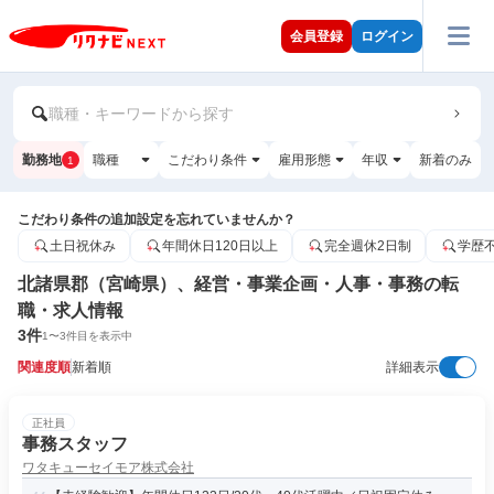
会員登録
ログイン
職種・キーワードから探す
勤務地
職種
こだわり条件
雇用形態
年収
新着のみ
1
こだわり条件の追加設定を忘れていませんか？
土日祝休み
年間休日120日以上
完全週休2日制
学歴
北諸県郡（宮崎県）、経営・事業企画・人事・事務の転
職・求人情報
3
件
1
〜
3
件目を表示中
関連度順
新着順
詳細表示
正社員
事務スタッフ
ワタキューセイモア株式会社