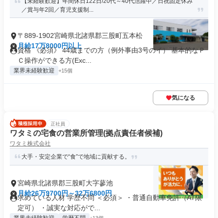
【未経験歓迎】年間休日122日/20代～40代活躍中／日祝固定休み
／賞与年2回／育児支援制...
〒889-1902宮崎県北諸県郡三股町五本松
月給17万8000円以上
資格 《必須》 44歳までの方（例外事由3号のイ） 基本的なＰ
Ｃ操作ができる方(Exc...
業界未経験歓迎
+15個
気になる
正社員
ワタミの宅食の営業所管理(拠点責任者候補)
ワタミ株式会社
大手・安定企業で“食”で地域に貢献する。
宮崎県北諸県郡三股町大字蓼池
月給26万9700円～32万6800円
求めている人材 学歴不問 ＜必須＞ ・普通自動車免許（AT限
定可） ・誠実な対応がで...