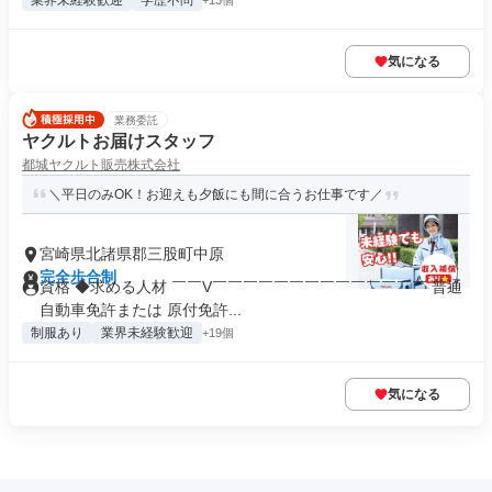
業界未経験歓迎
学歴不問
+13個
気になる
業務委託
ヤクルトお届けスタッフ
都城ヤクルト販売株式会社
＼平日のみOK！お迎えも夕飯にも間に合うお仕事です／
宮崎県北諸県郡三股町中原
完全歩合制
資格 ◆求める人材 ￣￣V￣￣￣￣￣￣￣￣￣￣￣￣￣￣ 普通
自動車免許または 原付免許...
制服あり
業界未経験歓迎
+19個
気になる