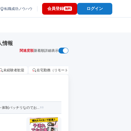
会員登録
ログイン
転職成功ノウハウ
無料
人情報
関連度順
新着順
詳細表示
未経験者歓迎
在宅勤務（リモートワーク）OK
家賃補助・住宅手当
体制バッチリなのでお...