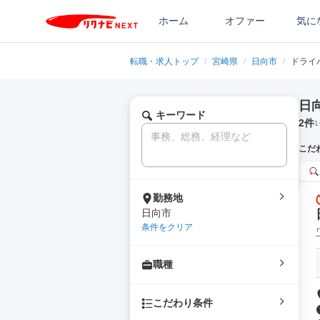
ホーム
オファー
気に
転職・求人トップ
/
宮崎県
/
日向市
/
ドライ
日
キーワード
2
件
1
こだ
勤務地
日向市
条件をクリア
職種
こだわり条件