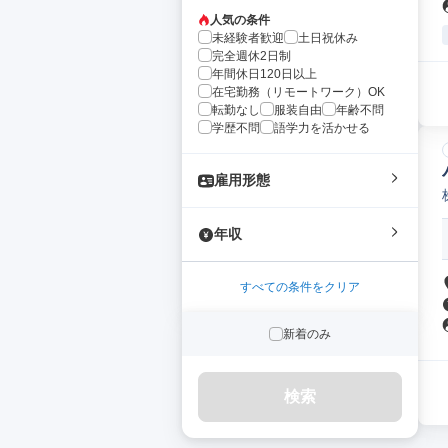
人気の条件
未経験者歓迎
土日祝休み
完全週休2日制
年間休日120日以上
在宅勤務（リモートワーク）OK
転勤なし
服装自由
年齢不問
学歴不問
語学力を活かせる
雇用形態
年収
すべての条件をクリア
新着のみ
検索