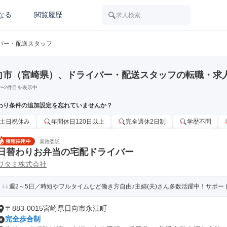
なる
閲覧履歴
求人検索
バー・配送スタッフ
向市（宮崎県）、ドライバー・配送スタッフの転職・求
〜
2
件目を表示中
わり条件の追加設定を忘れていませんか？
土日祝休み
年間休日120日以上
完全週休2日制
学歴不問
業務委託
日替わりお弁当の宅配ドライバー
ワタミ株式会社
週2～5日／時短やフルタイムなど働き方自由♪主婦(夫)さん多数活躍中！サポート
〒883-0015宮崎県日向市永江町
完全歩合制