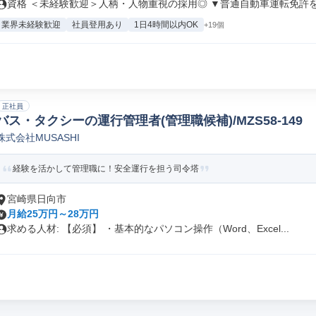
資格 ＜未経験歓迎＞人柄・人物重視の採用◎ ▼普通自動車運転免許をお
業界未経験歓迎
社員登用あり
1日4時間以内OK
+19個
正社員
バス・タクシーの運行管理者(管理職候補)/MZS58-149
株式会社MUSASHI
経験を活かして管理職に！安全運行を担う司令塔
宮崎県日向市
月給25万円～28万円
求める人材: 【必須】 ・基本的なパソコン操作（Word、Excel...