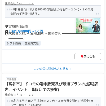
株式会社Ｆ‐ｐｒｉｚｅ
≪8日稼働だけで月給200,000円越えの方も!?≫２０代・３０代男
女問わず活躍中!!適度...
宮城県仙台市
日給1万8000円～3万円
求める人材: ≪雇用形態≫ 業務委託 ────────────────
──────...
シフト自由
交通費支給
気になる
この企業の類似求人を見る
業務委託
【富谷市】 ドコモの端末販売及び最適プランの提案(店
内、イベント、量販店での提案)
株式会社Ｆ‐ｐｒｉｚｅ
≪高月収平均45万円以上!!≫２０代・３０代男女問わず活躍中!!ガ
ッツリ稼ぎたい未経験者、...