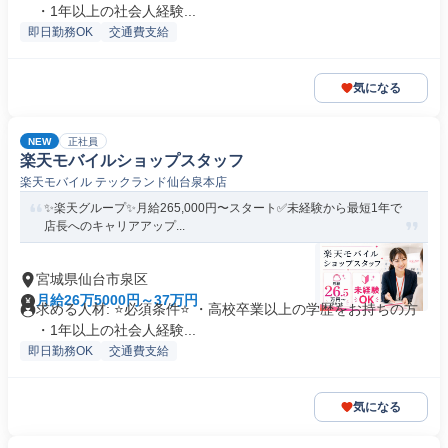
・1年以上の社会人経験...
即日勤務OK
交通費支給
気になる
NEW
正社員
楽天モバイルショップスタッフ
楽天モバイル テックランド仙台泉本店
✨楽天グループ✨月給265,000円〜スタート✅未経験から最短1年で
店長へのキャリアアップ...
宮城県仙台市泉区
月給26万5000円～37万円
求める人材: ⭐必須条件⭐ ・高校卒業以上の学歴をお持ちの方
・1年以上の社会人経験...
即日勤務OK
交通費支給
気になる