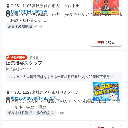
〒981-1105宮城県仙台市太白区西中田
月給22万円～39万円
資格 <必須> ■39歳以下の方 （長期キャリア形成のため） ◇未
経験・初心者OK！...
業界未経験歓迎
+10個
気になる
正社員
販売接客スタッフ
株式会社Waplus
レア求人◎携帯店舗をまわる仕事◎月残業5h内※39歳以下限定
〒981-1227宮城県名取市杜せきのした
月給25万2000円～45万円
求めている人材 ＜39歳以下の方＞ ＼＼ 未経験大歓迎 ／／ ◎
スキル・学歴・職歴...
業界未経験歓迎
歩合給あり
+31個