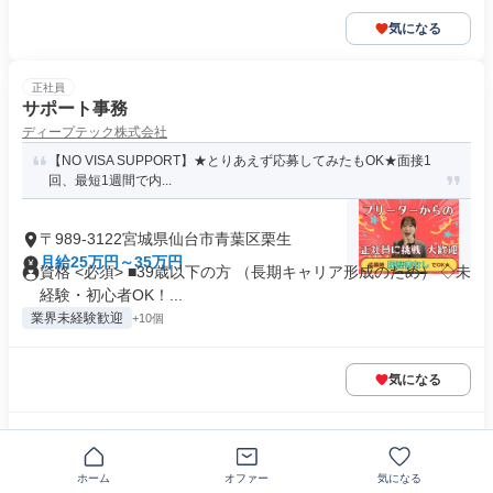
気になる
正社員
サポート事務
ディープテック株式会社
【NO VISA SUPPORT】★とりあえず応募してみたもOK★面接1
回、最短1週間で内...
〒989-3122宮城県仙台市青葉区栗生
月給25万円～35万円
資格 <必須> ■39歳以下の方 （長期キャリア形成のため） ◇未
経験・初心者OK！...
業界未経験歓迎
+10個
気になる
この企業の類似求人を見る
ホーム
オファー
気になる
正社員