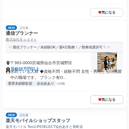
気になる
NEW
正社員
通信プランナー
株式会社Ｂｕｄｄｙ
通信プランナー／未経験OK／週4日勤務！／勤務地選択可！
〒983-0000宮城県仙台市宮城野区
月給25万円以上
求めている人材 ◆資格不問・経験不問 女性・男性ともに活躍
中の職場です。 ブランク有O...
業界未経験歓迎
歩合給あり
+20個
気になる
NEW
正社員
楽天モバイルショップスタッフ
楽天モバイル TeccLIFESELECT仙台あすと長町店