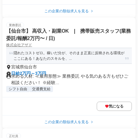
この企業の類似求人を見る
業務委託
【仙台市】 高収入・副業OK | 携帯販売スタッフ(業務
委託/報酬2万円〜 / 日)
株式会社アザド
隠れたコストゼロ。稼いだ分が、そのまま正直に反映される環境が
ここにある！あなたのスキルを、...
宮城県仙台市
日給2万円～3万円
求める人材: ≪雇用形態≫ 業務委託 やる気のある方もぜひご
相談ください！ ※経験...
シフト自由
交通費支給
気になる
この企業の類似求人を見る
正社員