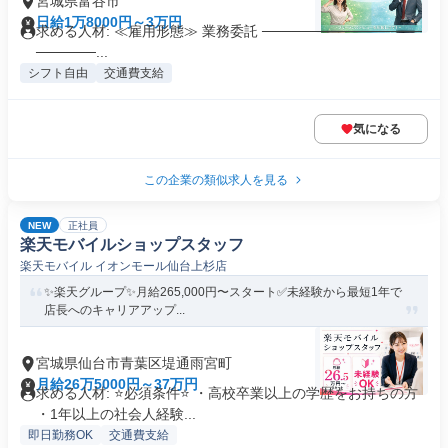
宮城県富谷市
日給1万8000円～3万円
求める人材: ≪雇用形態≫ 業務委託 ────────────────
──────...
シフト自由
交通費支給
気になる
この企業の類似求人を見る
NEW
正社員
楽天モバイルショップスタッフ
楽天モバイル イオンモール仙台上杉店
✨楽天グループ✨月給265,000円〜スタート✅未経験から最短1年で
店長へのキャリアアップ...
宮城県仙台市青葉区堤通雨宮町
月給26万5000円～37万円
求める人材: ⭐必須条件⭐ ・高校卒業以上の学歴をお持ちの方
・1年以上の社会人経験...
即日勤務OK
交通費支給