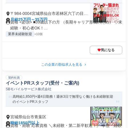
〒984-0004宮城県仙台市若林区六丁の目東
町
月給25万円～35万円
資格 <必須> ■39歳以下の方 （長期キャリア形成のため） ◇未
経験・初心者OK！...
業界未経験歓迎
+10個
気になる
この企業の類似求人を見る
契約社員
イベントPRスタッフ(受付・ご案内)
SBモバイルサービス株式会社
高時給1,850円×週4日勤務！週休3日で無理なく働ける未経験歓迎
のイベントPRスタッフ
宮城県仙台市青葉区
時給1850円以上
資格・経験 応募資格 ＼未経験・第二新卒歓迎！／ 学歴・経験