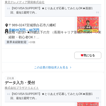
東北テレメディア開発株式会社
【NO VISA SUPPORT】★とりあえず応募してみたもOK★面接1
回、最短1週間で内...
〒989-0247宮城県白石市八幡町
月給20万円～40万円
資格 <必須> ■39歳以下の方 （長期キャリア形成のため） ◇未
経験・初心者OK！...
業界未経験歓迎
+10個
気になる
この企業の類似求人を見る
正社員
データ入力・受付
株式会社プラザクリエイト
【NO VISA SUPPORT】★とりあえず応募してみたもOK★面接1
回、最短1週間で内...