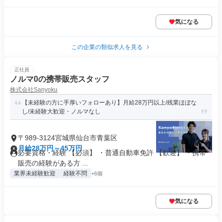
気になる
この企業の類似求人を見る
正社員
ノルマ0の携帯販売スタッフ
株式会社Sanyoku
【未経験の方に手厚いフォローあり】月給28万円以上/残業ほぼな
し/未経験大歓迎・ノルマなし
〒989-3124宮城県仙台市青葉区
月給28万円～45万円
必要資格・経験 【必須】 ・普通自動車免許 【歓迎】 ・携帯
販売の経験がある方 ...
業界未経験歓迎
経験不問
+6個
気になる