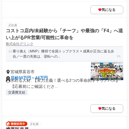
気になる
正社員
コストコ店内/未経験から「チーフ」や最強の「F4」へ這
い上がるPR営業/可能性に革命を
株式会社グリンク
乗り換え（MNP）獲得で全国トップクラス × 成果が正当に返る歩
合／一度の失敗は、逆転への...
宮城県富谷市
月給30万円～44万円
求める人材: 【実力主義！選べる2つの革命的キャリアパス】
【応募前にご確認くださ...
交通費支給
気になる
正社員