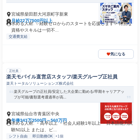
宮城県柴田郡大河原町字新東
月給22万7500円以上
求める人材: ✨️経験ゼロからのスタートを応援します✨️ 特別な
資格やスキルは一切不...
交通費支給
気になる
正社員
楽天モバイル直営店スタッフ/楽天グループ正社員
楽天トータルソリューションズ株式会社
楽天グループの正社員/安定した大企業に勤める/早期キャリアアッ
プが可能/書類選考通過率が高...
宮城県仙台市青葉区中央
年俸343万3500円～560万円
求める人材: ・高卒以上 ・社会人経験1年以上 ・日本語能力試
験N1以上 または、ビ...
シフト自由
即日勤務OK
+1個