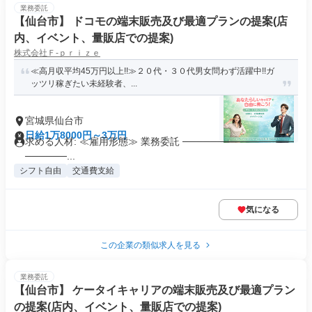
業務委託
【仙台市】 ドコモの端末販売及び最適プランの提案(店
内、イベント、量販店での提案)
株式会社Ｆ‐ｐｒｉｚｅ
≪高月収平均45万円以上!!≫２０代・３０代男女問わず活躍中!!ガ
ッツリ稼ぎたい未経験者、...
宮城県仙台市
日給1万8000円～3万円
求める人材: ≪雇用形態≫ 業務委託 ────────────────
──────...
シフト自由
交通費支給
気になる
この企業の類似求人を見る
業務委託
【仙台市】 ケータイキャリアの端末販売及び最適プラン
の提案(店内、イベント、量販店での提案)