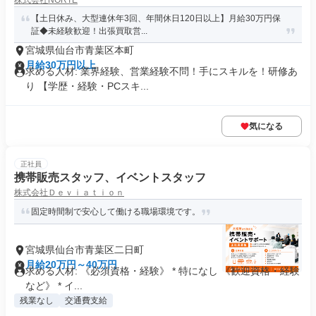
株式会社NORTE
【土日休み、大型連休年3回、年間休日120日以上】月給30万円保
証◆未経験歓迎！出張買取営...
宮城県仙台市青葉区本町
月給30万円以上
求める人材: 業界経験、営業経験不問！手にスキルを！研修あ
り 【学歴・経験・PCスキ...
気になる
正社員
携帯販売スタッフ、イベントスタッフ
株式会社Ｄｅｖｉａｔｉｏｎ
固定時間制で安心して働ける職場環境です。
宮城県仙台市青葉区二日町
月給20万円～40万円
求める人材: 《必須資格・経験》 * 特になし 《歓迎資格・経験
など》 * イ...
残業なし
交通費支給