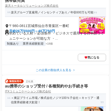
携帯販売員
楽天トータルソリューションズ株式会社
楽天グループ直雇用／インセンティブあり／年収600万も可能
〒980-0811宮城県仙台市青葉区一番町
月給26万5500円～40万750円
求めている人材 ✅必須条件 ・ビジネスで通用する日本語コミ
ュニケーションが可能な方 ・...
制服あり
業界未経験歓迎
+18個
気になる
この企業の類似求人を見る
正社員
au携帯のショップ受付 / 各種契約やお手続き等
ITXコミュニケーションズ株式会社
＜東証プライム市場／株式会社ノジマ100％子会社＞キャリア・通
信業界経験者大歓迎！