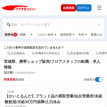
会員登録
ログイン
職種・キーワードから探す
勤務地
職種
こだわり条件
雇用形態
年収
新着のみ
1
こだわり条件の追加設定を忘れていませんか？
土日祝休み
年間休日120日以上
完全週休2日制
学歴
宮城県、携帯ショップ販売/フロアスタッフの転職・求人
情報
327
件
1
〜
100
件目を表示中
関連度順
新着順
詳細表示
正社員
【かいとるんだ】ブランド品の買取営業/仙台営業所/未経
験歓迎/月給30万円保障/土日休み