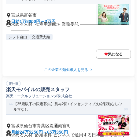
宮城県富谷市
日給1万8000円～3万円
求める人材: ≪雇用形態≫ 業務委託 ────────────────
──────...
シフト自由
交通費支給
気になる
この企業の類似求人を見る
正社員
楽天モバイルの販売スタッフ
楽天トータルソリューションズ株式会社
【35歳以下の限定募集】賞与2回+インセンティブ支給/転勤なし/ノ
ルマなし
宮城県仙台市青葉区堤通雨宮町
月給24万5250円～65万350円
求める人材: 必須条件 ビジネスで通用する日本語コミュニケー