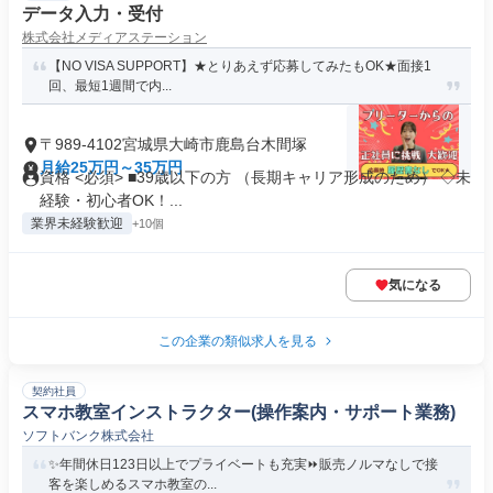
データ入力・受付
株式会社メディアステーション
【NO VISA SUPPORT】★とりあえず応募してみたもOK★面接1
回、最短1週間で内...
〒989-4102宮城県大崎市鹿島台木間塚
月給25万円～35万円
資格 <必須> ■39歳以下の方 （長期キャリア形成のため） ◇未
経験・初心者OK！...
業界未経験歓迎
+10個
気になる
この企業の類似求人を見る
契約社員
スマホ教室インストラクター(操作案内・サポート業務)
ソフトバンク株式会社
✨️年間休日123日以上でプライベートも充実⏩️販売ノルマなしで接
客を楽しめるスマホ教室の...