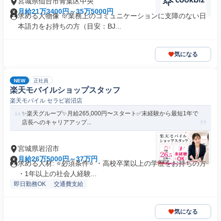
宮城県仙台市青葉区中央
月給21万3400円～35万5000円
求める人物像 ※業務上のコミュニケーションに支障のない日
本語力をお持ちの方（目安：BJ...
気になる
NEW
正社員
楽天モバイルショップスタッフ
楽天モバイル セラビ岩沼店
✨楽天グループ✨月給265,000円〜スタート✅未経験から最短1年で
店長へのキャリアアップ...
宮城県岩沼市
月給26万5000円～37万円
求める人材: ⭐必須条件⭐ ・高校卒業以上の学歴をお持ちの方
・1年以上の社会人経験...
即日勤務OK
交通費支給
気になる