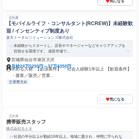
気になる
正社員
【モバイルライフ・コンサルタント(RCREW)】未経験歓
迎 / インセンティブ制度あり
楽天トータルソリューションズ株式会社
未経験からスタートし、店長やマネージャーなどキャリアアップを
目指せる環境です。 成長市場で...
宮城県仙台市泉区大沢
月給24万5250円～37万4350円
求める人材: 【必須条件】 ・社会人経験1年以上 【歓迎条件】
・接客／販売／営業...
交通費支給
気になる
正社員
携帯販売スタッフ
株式会社モトキ
社員の半分以上が勤続10年以上。地域に愛され、仲間に守られな