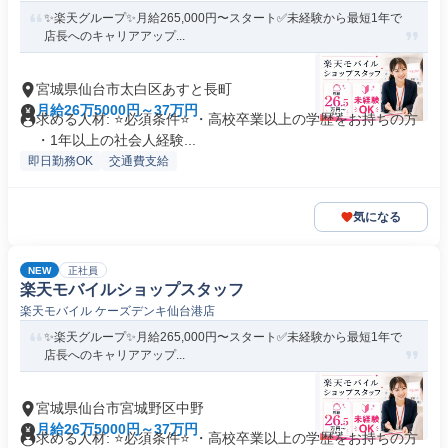
✨楽天グループ✨月給265,000円〜スタート✅未経験から最短1年で
店長へのキャリアアップ...
宮城県仙台市太白区あすと長町
月給26万5000円～37万円
求める人材: ⭐必須条件⭐ ・高校卒業以上の学歴をお持ちの方
・1年以上の社会人経験...
即日勤務OK
交通費支給
気になる
NEW
正社員
楽天モバイルショップスタッフ
楽天モバイル ケーズデンキ仙台港店
✨楽天グループ✨月給265,000円〜スタート✅未経験から最短1年で
店長へのキャリアアップ...
宮城県仙台市宮城野区中野
月給26万5000円～37万円
求める人材: ⭐必須条件⭐ ・高校卒業以上の学歴をお持ちの方