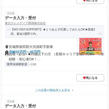
気になる
正社員
データ入力・受付
東北テレメディア開発株式会社
【NO VISA SUPPORT】★とりあえず応募してみたもOK★面接1
回、最短1週間で内...
宮城県柴田郡大河原町字新東
月給20万円～40万円
資格 <必須> ■39歳以下の方 （長期キャリア形成のため） ◇未
経験・初心者OK！...
業界未経験歓迎
+10個
気になる
この企業の類似求人を見る
正社員
データ入力・受付