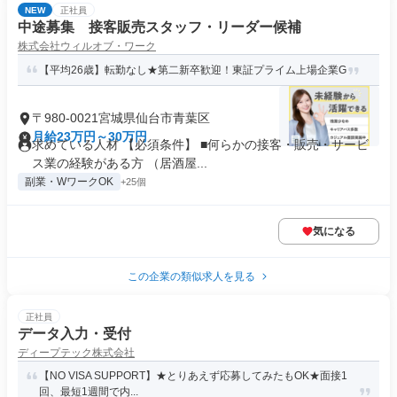
NEW
正社員
中途募集 接客販売スタッフ・リーダー候補
株式会社ウィルオブ・ワーク
【平均26歳】転勤なし★第二新卒歓迎！東証プライム上場企業G
〒980-0021宮城県仙台市青葉区
月給23万円～30万円
求めている人材 【必須条件】 ■何らかの接客・販売・サービ
ス業の経験がある方 （居酒屋...
副業・WワークOK
+25個
気になる
この企業の類似求人を見る
正社員
データ入力・受付
ディープテック株式会社
【NO VISA SUPPORT】★とりあえず応募してみたもOK★面接1
回、最短1週間で内...