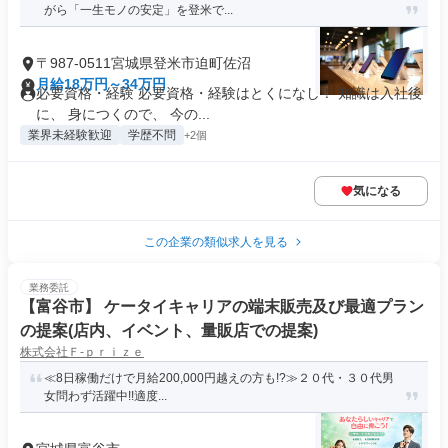
がら「一生モノの安定」を登米で...
〒987-0511宮城県登米市迫町佐沼
月給18万円～34万円
必要資格・経験 必要資格・経験はとくになし！ 知識は入社後
に、 身につくので、 今の...
業界未経験歓迎
学歴不問
+2個
気になる
この企業の類似求人を見る
業務委託
【富谷市】 ケータイキャリアの端末販売及び最適プラン
の提案(店内、イベント、量販店での提案)
株式会社Ｆ‐ｐｒｉｚｅ
≪8日稼働だけで月給200,000円越えの方も!?≫２０代・３０代男
女問わず活躍中!!適度...