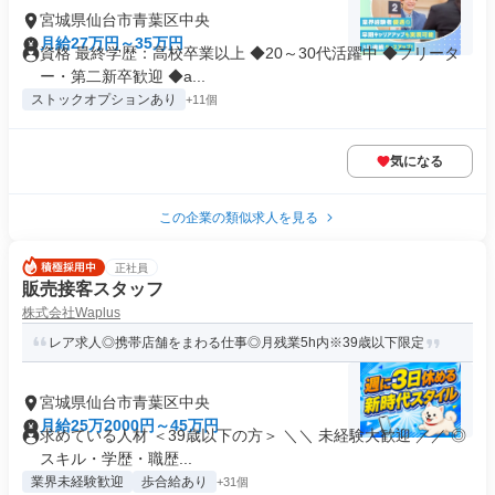
宮城県仙台市青葉区中央
月給27万円～35万円
資格 最終学歴：高校卒業以上 ◆20～30代活躍中 ◆フリータ
ー・第二新卒歓迎 ◆a...
ストックオプションあり
+11個
気になる
この企業の類似求人を見る
正社員
販売接客スタッフ
株式会社Waplus
レア求人◎携帯店舗をまわる仕事◎月残業5h内※39歳以下限定
宮城県仙台市青葉区中央
月給25万2000円～45万円
求めている人材 ＜39歳以下の方＞ ＼＼ 未経験大歓迎 ／／ ◎
スキル・学歴・職歴...
業界未経験歓迎
歩合給あり
+31個