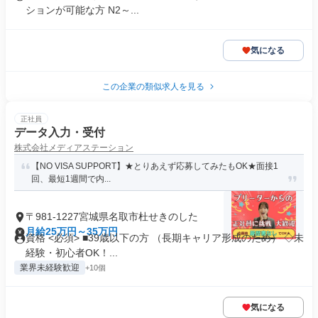
ションが可能な方 N2～...
気になる
この企業の類似求人を見る
正社員
データ入力・受付
株式会社メディアステーション
【NO VISA SUPPORT】★とりあえず応募してみたもOK★面接1
回、最短1週間で内...
〒981-1227宮城県名取市杜せきのした
月給25万円～35万円
資格 <必須> ■39歳以下の方 （長期キャリア形成のため） ◇未
経験・初心者OK！...
業界未経験歓迎
+10個
気になる