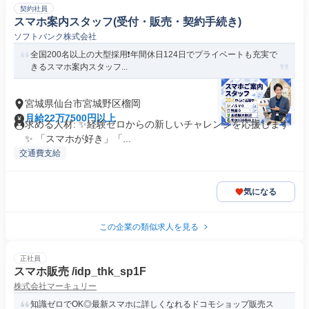
契約社員
スマホ案内スタッフ(受付・販売・契約手続き)
ソフトバンク株式会社
全国200名以上の大型採用❗️年間休日124日でプライベートも充実で
きるスマホ案内スタッフ...
宮城県仙台市宮城野区榴岡
月給22万7500円以上
求める人材: ✨️経験ゼロからの新しいチャレンジを応援します
✨️ 「スマホが好き」「...
交通費支給
気になる
この企業の類似求人を見る
正社員
スマホ販売 /idp_thk_sp1F
株式会社マーキュリー
知識ゼロでOK◎最新スマホに詳しくなれるドコモショップ販売ス