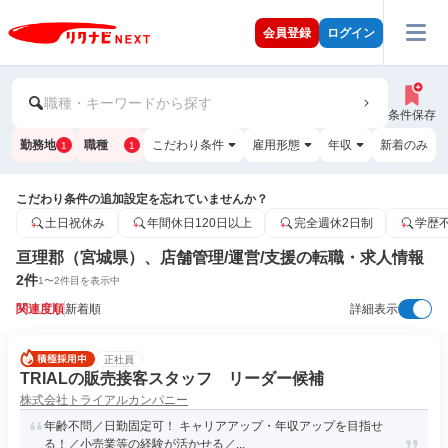
会員登録
ログイン
職種・キーワードから探す
条件保存
勤務地
職種
こだわり条件
雇用形態
年収
新着のみ
1
1
こだわり条件の追加設定を忘れていませんか？
土日祝休み
年間休日120日以上
完全週休2日制
学歴
亘理郡（宮城県）、店舗管理/運営/支援の転職・求人情報
2
件
1
〜
2
件目を表示中
関連度順
新着順
詳細表示
正社員
TRIALの販売接客スタッフ リーダー候補
株式会社トライアルカンパニー
年齢不問／日勤固定可！ キャリアアップ・年収アップを目指せ
る！／小売業等の経験が活かせる／...