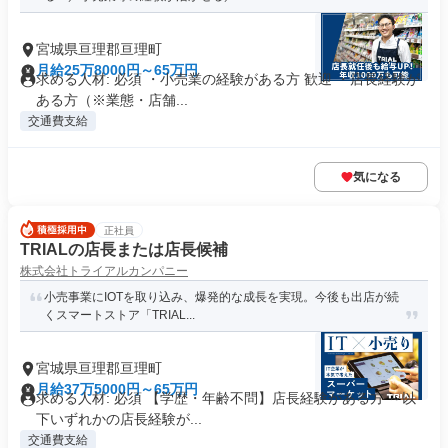
宮城県亘理郡亘理町
月給25万8000円～65万円
求める人材: 必須 ・小売業の経験がある方 歓迎 ・店長経験が
ある方（※業態・店舗...
交通費支給
気になる
正社員
TRIALの店長または店長候補
株式会社トライアルカンパニー
小売事業にIOTを取り込み、爆発的な成長を実現。今後も出店が続
くスマートストア「TRIAL...
宮城県亘理郡亘理町
月給37万5000円～65万円
求める人材: 必須 【学歴・年齢不問】店長経験がある方 ～以
下いずれかの店長経験が...
交通費支給