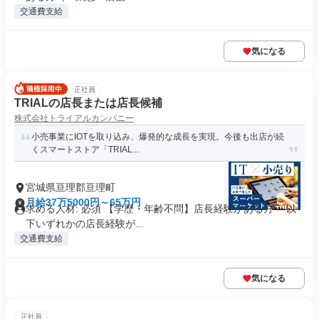
交通費支給
気になる
正社員
TRIALの店長または店長候補
株式会社トライアルカンパニー
小売事業にIOTを取り込み、爆発的な成長を実現。今後も出店が続
くスマートストア「TRIAL...
宮城県亘理郡亘理町
月給37万5000円～65万円
求める人材: 必須 【学歴・年齢不問】店長経験がある方 ～以
下いずれかの店長経験が...
交通費支給
気になる
正社員