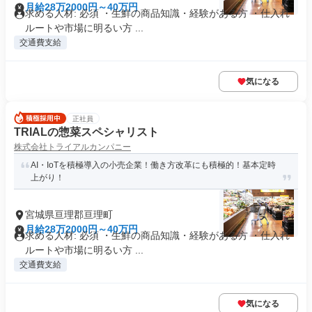
月給28万2000円～40万円
求める人材: 必須 ・生鮮の商品知識・経験がある方 ・仕入れ
ルートや市場に明るい方 ...
交通費支給
気になる
正社員
TRIALの惣菜スペシャリスト
株式会社トライアルカンパニー
AI・IoTを積極導入の小売企業！働き方改革にも積極的！基本定時
上がり！
宮城県亘理郡亘理町
月給28万2000円～40万円
求める人材: 必須 ・生鮮の商品知識・経験がある方 ・仕入れ
ルートや市場に明るい方 ...
交通費支給
気になる