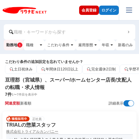
会員登録
ログイン
職種・キーワードから探す
勤務地
職種
こだわり条件
雇用形態
年収
新着のみ
1
こだわり条件の追加設定を忘れていませんか？
土日祝休み
年間休日120日以上
完全週休2日制
学歴
亘理郡（宮城県）、スーパー/ホームセンター店長/支配人
の転職・求人情報
7
件
1
〜
7
件目を表示中
関連度順
新着順
詳細表示
正社員
TRIALの惣菜スタッフ
株式会社トライアルカンパニー