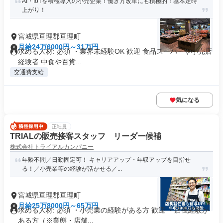
AI・IoTを積極導入の小売企業！働き方改革にも積極的！基本定時
上がり！
宮城県亘理郡亘理町
月給24万6000円～31万円
求める人材: 必須 ・業界未経験OK 歓迎 食品スーパーや小売店
経験者 中食や百貨...
交通費支給
気になる
正社員
TRIALの販売接客スタッフ リーダー候補
株式会社トライアルカンパニー
年齢不問／日勤固定可！ キャリアアップ・年収アップを目指せ
る！／小売業等の経験が活かせる／...
宮城県亘理郡亘理町
月給25万8000円～65万円
求める人材: 必須 ・小売業の経験がある方 歓迎 ・店長経験が
ある方（※業態・店舗...