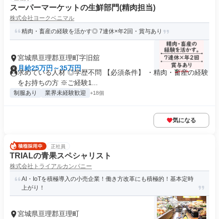
スーパーマーケットの生鮮部門(精肉担当)
株式会社ヨークベニマル
精肉・畜産の経験を活かす◎ 7連休×年2回・賞与あり
宮城県亘理郡亘理町字旧舘
月給25万円～35万円
求めている人材 ◎学歴不問 【必須条件】 ・精肉・畜産の経験
をお持ちの方 ※ご経験1...
制服あり
業界未経験歓迎
+18個
気になる
正社員
TRIALの青果スペシャリスト
株式会社トライアルカンパニー
AI・IoTを積極導入の小売企業！働き方改革にも積極的！基本定時
上がり！
宮城県亘理郡亘理町