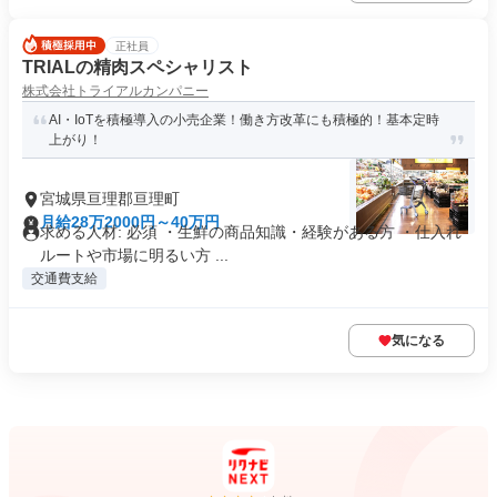
正社員
TRIALの精肉スペシャリスト
株式会社トライアルカンパニー
AI・IoTを積極導入の小売企業！働き方改革にも積極的！基本定時
上がり！
宮城県亘理郡亘理町
月給28万2000円～40万円
求める人材: 必須 ・生鮮の商品知識・経験がある方 ・仕入れ
ルートや市場に明るい方 ...
交通費支給
気になる