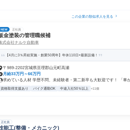
この企業の類似求人を見る
NEW
正社員
鈑金塗装の管理職候補
株式会社ナルケ自動車
【4月に3％昇給実施・創業50周年】年休110日×最新設備！
〒989-2202宮城県亘理郡山元町高瀬
月給33万円～66万円
求めている人材 学歴不問、未経験者・第二新卒も大歓迎です！ 「車が好
資格取得支援あり
バイク通勤OK
中途入社50％以上
+11個
正社員
技能工(整備・メカニック)