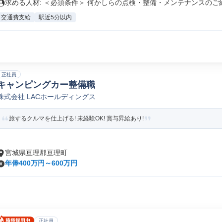
求める人材: ＜必須条件＞ 何かしらの点検・整備・メンテナンスのご経.
交通費支給
駅近5分以内
正社員
キャンピングカー整備職
株式会社 LACホールディングス
旅するクルマを仕上げる! 未経験OK! 賞与昇給あり!
宮城県亘理郡亘理町
年俸400万円～600万円
正社員