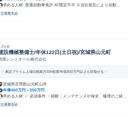
求める人材: 普通自動車免許 AT限定不可 ※当社規定により自動...
交通費支給
正社員
建設機械整備士/年休122日(土日祝)/宮城県山元町
西尾レントオール株式会社
東証プライム上場G/残業月30h程度/年収800万円以上も目指せる
宮城県亘理郡山元町山寺
年俸400万円～550万円
求める人材: ✅ 必須条件 ・経験：メンテナンスや保全、修理のご経...
交通費支給