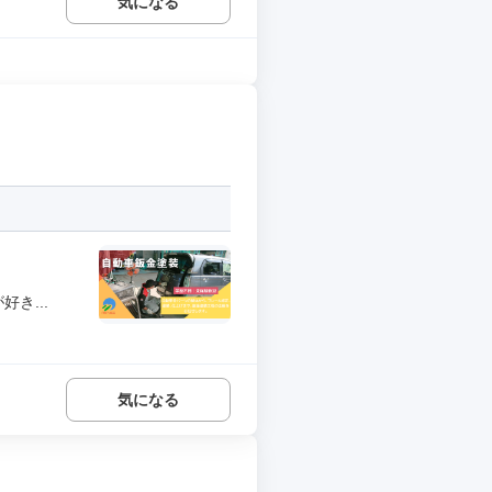
気になる
き...
気になる