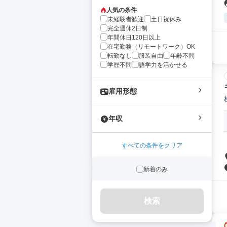
人気の条件
未経験者歓迎
土日祝休み
完全週休2日制
年間休日120日以上
在宅勤務（リモートワーク）OK
転勤なし
服装自由
年齢不問
学歴不問
語学力を活かせる
雇用形態
年収
すべての条件をクリア
新着のみ
検索