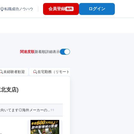
会員登録
ログイン
転職成功ノウハウ
無料
関連度順
新着順
詳細表示
未経験者歓迎
在宅勤務（リモートワーク）OK
家賃補助・住宅手当
北支店)
いてます◎海外メーカーの...