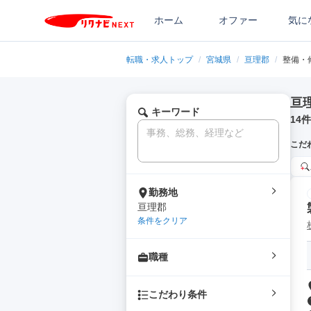
ホーム
オファー
気に
転職・求人トップ
/
宮城県
/
亘理郡
/
整備・
亘
キーワード
14
件
こだ
勤務地
亘理郡
条件をクリア
職種
こだわり条件