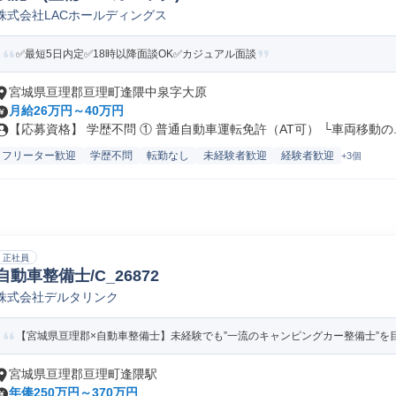
株式会社LACホールディングス
✅最短5日内定✅18時以降面談OK✅カジュアル面談
宮城県亘理郡亘理町逢隈中泉字大原
月給26万円～40万円
【応募資格】 学歴不問 ① 普通自動車運転免許（AT可） └車両移動の..
フリーター歓迎
学歴不問
転勤なし
未経験者歓迎
経験者歓迎
+3個
正社員
自動車整備士/C_26872
株式会社デルタリンク
【宮城県亘理郡×自動車整備士】未経験でも”一流のキャンピングカー整備士”を
宮城県亘理郡亘理町逢隈駅
年俸250万円～370万円