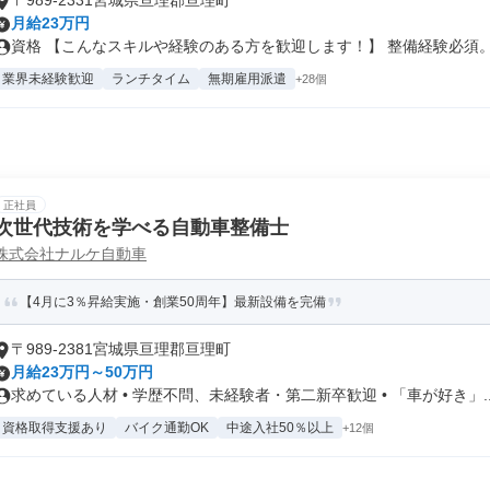
〒989-2331宮城県亘理郡亘理町
月給23万円
資格 【こんなスキルや経験のある方を歓迎します！】 整備経験必須。◆
業界未経験歓迎
ランチタイム
無期雇用派遣
+28個
正社員
次世代技術を学べる自動車整備士
株式会社ナルケ自動車
【4月に3％昇給実施・創業50周年】最新設備を完備
〒989-2381宮城県亘理郡亘理町
月給23万円～50万円
求めている人材 • 学歴不問、未経験者・第二新卒歓迎 • 「車が好き」..
資格取得支援あり
バイク通勤OK
中途入社50％以上
+12個