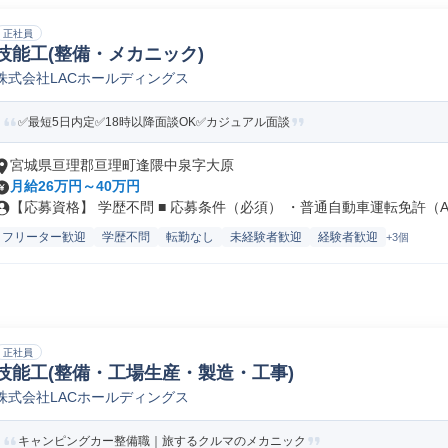
正社員
技能工(整備・メカニック)
株式会社LACホールディングス
✅最短5日内定✅18時以降面談OK✅カジュアル面談
宮城県亘理郡亘理町逢隈中泉字大原
月給26万円～40万円
【応募資格】 学歴不問 ■ 応募条件（必須） ・普通自動車運転免許（A.
フリーター歓迎
学歴不問
転勤なし
未経験者歓迎
経験者歓迎
+3個
正社員
技能工(整備・工場生産・製造・工事)
株式会社LACホールディングス
キャンピングカー整備職｜旅するクルマのメカニック