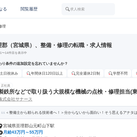
なる
閲覧履歴
求人検索
修理
理郡（宮城県）、整備・修理の転職・求人情報
1
〜
14
件目を表示中
わり条件の追加設定を忘れていませんか？
土日祝休み
年間休日120日以上
完全週休2日制
学歴不問
正社員
製鉄所などで取り扱う大規模な機械の点検・修理担当(東
株式会社サナース
＜整備士から頼られる技術者へ！＞分からないから面白い！そう思えるアナタは向
宮城県亘理郡山元町山下駅
月給43万円～55万円