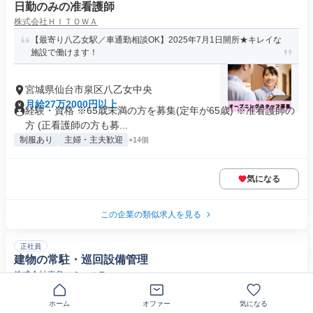
日勤のみの准看護師
株式会社ＨＩＴＯＷＡ
【最寄り八乙女駅／車通勤相談OK】2025年7月1日開所★キレイな
施設で働けます！
宮城県仙台市泉区八乙女中央
月給27万2000円以上
経験・資格 ※65歳未満の方を募集(定年が65歳) ※准看護師の
方 (正看護師の方も募...
制服あり
主婦・主夫歓迎
+14個
気になる
この企業の類似求人を見る
正社員
建物の常駐・巡回設備管理
株式会社東急コミュニティー
【大手不動産グループ企業で安定就業】駅直結で通勤ラクラク/日
ホーム
オファー
気になる
勤のみ・夜勤宿直なし/昇給・賞...