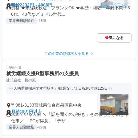
時給2232円～4068円
資格 ★未経験歓迎・ブランクOK ★学歴・経験・年齢不問！3
0代、40代などミドル世代...
業界未経験歓迎
+15個
気になる
この企業の類似求人を見る
契約社員
就労継続支援B型事務所の支援員
株式会社 帆の風
人柄重視採用です◎駅チカ/残業なし/土日祝休/年休125日
〒981-3133宮城県仙台市泉区泉中央
月給19万円以上
求めている人材 ＼「話を聞くのが好き」その優しさが活きる
仕事／ 「PCが得意」「デザ...
業界未経験歓迎
+22個