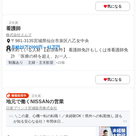
気になる
正社員
看護師
株式会社エムズ
〒981-3135宮城県仙台市泉区八乙女中央
月給20万2000円～41万円
求めている人材 【必須条件】 看護師免許もしくは准看護師免
許 「医療の枠を超え、お一人...
制服あり
主婦・主夫歓迎
+22個
気になる
正社員
地元で働くNISSANの営業
日産プリンス宮城販売株式会社
.＼この夏、心機一転の転職！／未経験OK！県外への転勤無し 誰も
が知る安心な会社！年間休日...