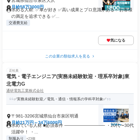
宮城県仙台市泉区大沢
月給58万3000円
求める人材: ✅車が好き ✅高い成果とプロ意識がある ✅お客様
の満足を追求できる ✅...
交通費支給
気になる
この企業の類似求人を見る
正社員
電気・電子エンジニア(実務未経験歓迎・理系卒対象)東
北電力G
通研電気工業株式会社
✅️実務未経験歓迎／電気・通信・情報系の学科卒対象✅️
〒981-3206宮城県仙台市泉区明通
月給21万円～34万6000円
求めている人材 ■必須条件 ───────────── ・20代〜30代
活躍中！ ・...
制服あり
+23個