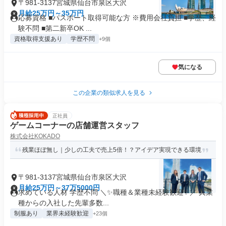
〒981-3137宮城県仙台市泉区大沢
月給25万円～35万円
応募資格 ■パスポート取得可能な方 ※費用会社負担 ■学歴、経
験不問 ■第二新卒OK ...
資格取得支援あり
学歴不問
+9個
気になる
この企業の類似求人を見る
正社員
ゲームコーナーの店舗運営スタッフ
株式会社KOKADO
残業ほぼ無し｜少しの工夫で売上5倍！？アイデア実現できる環境
〒981-3137宮城県仙台市泉区大沢
月給25万円～37万5000円
求めている人材 学歴不問 ＼✨職種＆業種未経験歓迎✨／ 異業
種からの入社した先輩多数...
制服あり
業界未経験歓迎
+23個