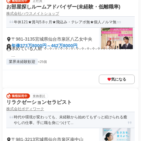
正社員
お部屋探しルームアドバイザー(未経験・低離職率)
株式会社ハウスメイトショップ
年休121★賞与5.8ヶ月★飛込み・テレアポ無★個人ノルマ無
〒981-3135宮城県仙台市泉区八乙女中央
年俸373万8000円～462万8000円
求めている人材 ✧-✧-✧-✧-✧-✧-✧-✧-✧-✧-✧-✧-✧-✧-✧-✧-✧
...
業界未経験歓迎
+25個
気になる
業務委託
リラクゼーションセラピスト
株式会社ボディワーク
時代や環境が変わっても、未経験から始めてもずっと続けられる癒
やしの仕事。手に職を身につけて...
〒981-3213宮城県仙台市泉区南中山