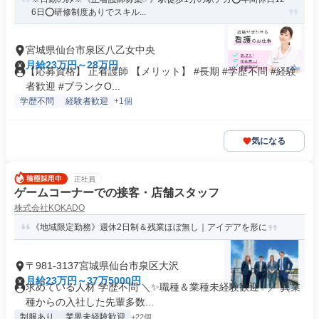
6日⭕研修制度ありでスキル...
宮城県仙台市泉区八乙女中央
月給23万円～28万円
【応募資格】 正看護師 【メリット】 #長期 #学歴不問 #経験
者歓迎 #ブランクO...
学歴不問
経験者歓迎
+1個
気になる
正社員
ゲームコーナーでの接客・店舗スタッフ
株式会社KOKADO
《地域限定勤務》週休2日制＆残業ほぼ無し｜アイデアを形に
〒981-3137宮城県仙台市泉区大沢
月給23万円～37万5000円
求めている人材 学歴不問 ＼✨職種＆業種未経験歓迎✨／ 異業
種からの入社した先輩多数...
制服あり
業界未経験歓迎
+22個