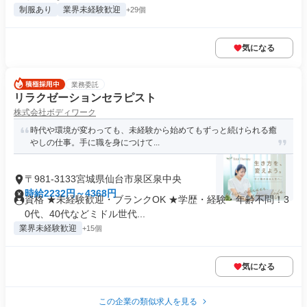
制服あり
業界未経験歓迎
+29個
気になる
業務委託
リラクゼーションセラピスト
株式会社ボディワーク
時代や環境が変わっても、未経験から始めてもずっと続けられる癒
やしの仕事。手に職を身につけて...
〒981-3133宮城県仙台市泉区泉中央
時給2232円～4368円
資格 ★未経験歓迎・ブランクOK ★学歴・経験・年齢不問！3
0代、40代などミドル世代...
業界未経験歓迎
+15個
気になる
この企業の類似求人を見る