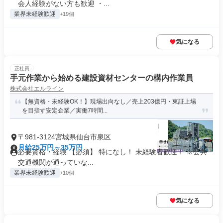
会人経験がない方も歓迎 ・...
業界未経験歓迎
+19個
気になる
正社員
手元作業から始める建設資材センターの構内作業員
株式会社エルライン
【無資格・未経験OK！】現場出向なし／売上203億円・東証上場
を目指す安定企業／実働7時間...
〒981-3124宮城県仙台市泉区
月給25万円～35万円
必要資格・経験 【必須】 特になし！ 未経験者歓迎！ ※公共
交通機関が通っていな...
業界未経験歓迎
+10個
気になる