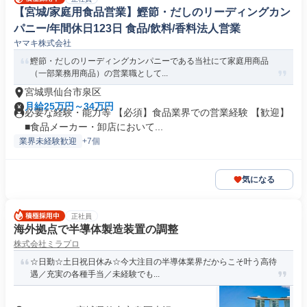
【宮城/家庭用食品営業】鰹節・だしのリーディングカン
パニー/年間休日123日 食品/飲料/香料法人営業
ヤマキ株式会社
鰹節・だしのリーディングカンパニーである当社にて家庭用商品
（一部業務用商品）の営業職として...
宮城県仙台市泉区
月給25万円～34万円
必要な経験・能力等 【必須】食品業界での営業経験 【歓迎】
■食品メーカー・卸店において...
業界未経験歓迎
+7個
気になる
正社員
海外拠点で半導体製造装置の調整
株式会社ミラプロ
☆日勤☆土日祝日休み☆今大注目の半導体業界だからこそ叶う高待
遇／充実の各種手当／未経験でも...