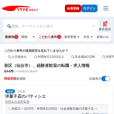
会員登録
ログイン
職種・キーワードから探す
条件保存
勤務地
職種
こだわり条件
雇用形態
年収
新着のみ
1
1
こだわり条件の追加設定を忘れていませんか？
土日祝休み
年間休日120日以上
完全週休2日制
学歴
泉区（仙台市）、経験者歓迎の転職・求人情報
844
件
1
〜
100
件目を表示中
関連度順
新着順
詳細表示
NEW
正社員
洋菓子店のパティシエ
有限会社益野製菓
月給21～33万円・年間休日105日・社会保険完備の洋菓子店