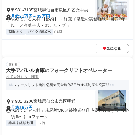
〒981-3135宮城県仙台市泉区八乙女中央
月給21万円～33万円
求めている人材 【必須】 ・洋菓子製造の実務経験（目安2年
以上／洋菓子店・ホテル・ブラ...
制服あり
バイク通勤OK
+16個
気になる
正社員
大手アパレル倉庫のフォークリフトオペレーター
株式会社ＬＮＪ関東
フォークリフト免許必須★完全週休2日制★福利厚生充実◎
〒981-3206宮城県仙台市泉区明通
月給25万円
求めている人材 ✅未経験OK ✅経験者歓迎 └優遇します！ 【必
須条件】 ●フォーク...
業界未経験歓迎
+17個