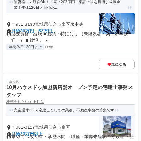
無資格＋未経験OK！／売上203億円・東証上場を目指す成長企
業！年休120日／TikTok...
〒981-3133宮城県仙台市泉区泉中央
月給30万円～52万円
必要資格・経験 ■ 必須：特になし （未経験者・第二新卒歓
迎！） ■ 歓迎： ・...
年間休日120日以上
+13個
気になる
正社員
10月ハウスドゥ加盟新店舗オープン予定の宅建士事務ス
タッフ
株式会社といず不動産
完全週休2日★宅建士としての業務、不動産事務の募集です
〒981-3117宮城県仙台市泉区
月給23万円以上
求めている人材 ・学歴不問 ・職種・業界未経験の方歓迎 ・社