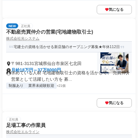
気になる
NEW
正社員
不動産売買仲介の営業(宅地建物取引士)
株式会社光システム
宅建士の資格を活かせる新店舗のオープニング募集★年休112日
〒981-3131宮城県仙台市泉区七北田
月給18万円～37万8000円
求めている人材 宅地建物取引士の資格を活かして、 売買仲介
営業として活躍したい方を 募...
制服あり
業界未経験歓迎
+21個
気になる
正社員
足場工事の作業員
株式会社エルライン