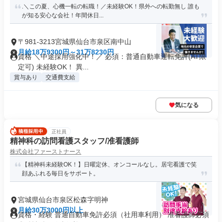
.＼この夏、心機一転の転職！／未経験OK！県外への転勤無し 誰も
が知る安心な会社！年間休日...
〒981-3213宮城県仙台市泉区南中山
月給18万9300円～31万8230円
資格 ＼中途採用強化中！／ 必須：普通自動車運転免許(AT限
定可) 未経験OK！ 異...
賞与あり
交通費支給
気になる
正社員
精神科の訪問看護スタッフ/准看護師
株式会社ファーストナース
【精神科未経験OK！】日曜定休、オンコールなし。居宅看護で笑
顔あふれる毎日をサポート。
宮城県仙台市泉区松森字明神
月給30万3000円以上
資格・経験 普通自動車免許必須（社用車利用） 准看護師必須