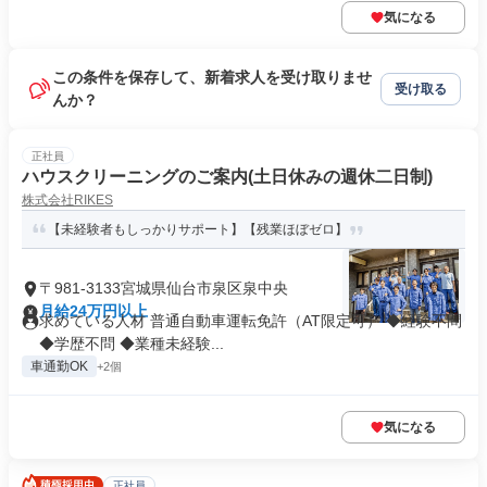
気になる
この条件を保存して、新着求人を受け取りませ
受け取る
んか？
正社員
ハウスクリーニングのご案内(土日休みの週休二日制)
株式会社RIKES
【未経験者もしっかりサポート】【残業ほぼゼロ】
〒981-3133宮城県仙台市泉区泉中央
月給24万円以上
求めている人材 普通自動車運転免許（AT限定可） ◆経験不問
◆学歴不問 ◆業種未経験...
車通勤OK
+2個
気になる
正社員