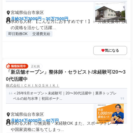
宮城県仙台市泉区
月給26万3000円～30万7500円
求める人材: 【こんな方におすすめです！】 ✅ 介護支援専門員
の資格を活かして活躍...
即日勤務OK
交通費支給
気になる
正社員
「新店舗オープン」整体師・セラピスト/未経験可/20〜3
0代活躍中
株式会社ＩＣＨＩＮＯＳＨＩＫＩ
＜26年9月オープン＞未経験可｜20〜30代活躍中｜業界トップレ
ベルの給与水準｜初回ボーナ...
宮城県仙台市泉区
月給24万4000円～40万円
求める人材: ◎無資格・未経験OK また、スポーツトレーナー
や国家資格に落ちてしまっ...