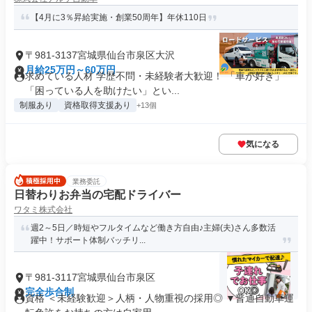
【4月に3％昇給実施・創業50周年】年休110日
〒981-3137宮城県仙台市泉区大沢
月給25万円～60万円
求めている人材 学歴不問・未経験者大歓迎！ 「車が好き」
「困っている人を助けたい」とい...
制服あり
資格取得支援あり
+13個
気になる
業務委託
日替わりお弁当の宅配ドライバー
ワタミ株式会社
週2～5日／時短やフルタイムなど働き方自由♪主婦(夫)さん多数活
躍中！サポート体制バッチリ...
〒981-3117宮城県仙台市泉区
完全歩合制
資格 ＜未経験歓迎＞人柄・人物重視の採用◎ ▼普通自動車運