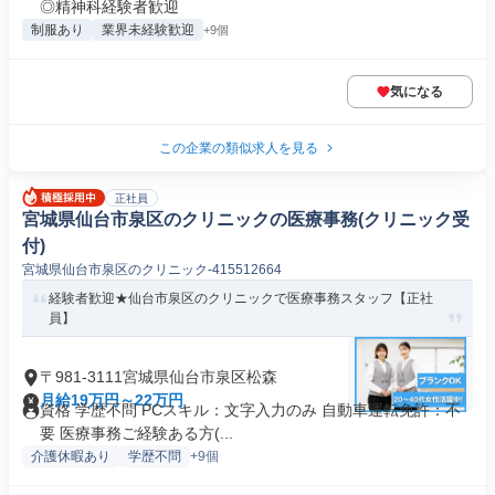
◎精神科経験者歓迎
制服あり
業界未経験歓迎
+9個
気になる
この企業の類似求人を見る
正社員
宮城県仙台市泉区のクリニックの医療事務(クリニック受
付)
宮城県仙台市泉区のクリニック-415512664
経験者歓迎★仙台市泉区のクリニックで医療事務スタッフ【正社
員】
〒981-3111宮城県仙台市泉区松森
月給19万円～22万円
資格 学歴不問 PCスキル：文字入力のみ 自動車運転免許：不
要 医療事務ご経験ある方(...
介護休暇あり
学歴不問
+9個