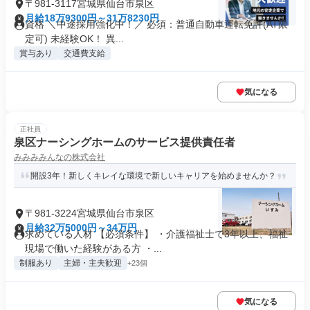
〒981-3117宮城県仙台市泉区
月給18万9300円～31万8230円
資格 ＼中途採用強化中！／ 必須：普通自動車運転免許(AT限
定可) 未経験OK！ 異...
賞与あり
交通費支給
気になる
正社員
泉区ナーシングホームのサービス提供責任者
みみみみんなの株式会社
開設3年！新しくキレイな環境で新しいキャリアを始めませんか？
〒981-3224宮城県仙台市泉区
月給32万5000円～34万円
求めている人材 【必須条件】 ・介護福祉士で3年以上、福祉
現場で働いた経験がある方 ・...
制服あり
主婦・主夫歓迎
+23個
気になる