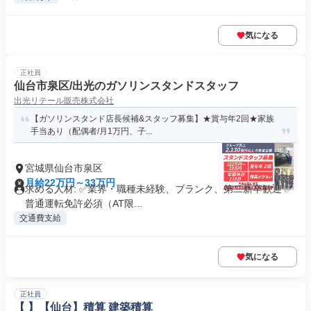
気になる
正社員
仙台市泉区/出光のガソリンスタンドスタッフ
出光リテール販売株式会社
【ガソリンスタンド店長候補&スタッフ募集】★賞与年2回★家族
手当あり（配偶者/月1万円、子...
宮城県仙台市泉区
月給22万円～33万円
求める人材: ✅業界・職種未経験、ブランク、第二新卒歓迎 ✅
普通運転免許必須（AT限...
交通費支給
気になる
正社員
【 】【仙台】積算 建築積算