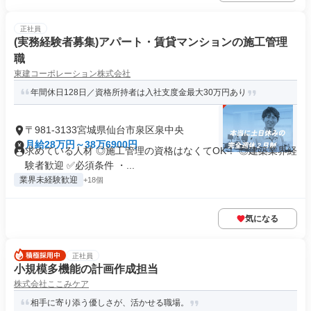
正社員
(実務経験者募集)アパート・賃貸マンションの施工管理
職
東建コーポレーション株式会社
年間休日128日／資格所持者は入社支度金最大30万円あり
〒981-3133宮城県仙台市泉区泉中央
月給28万円～38万6900円
求めている人材 ◎施工管理の資格はなくてOK！ ◎建築業界経
験者歓迎 ✅必須条件 ・...
業界未経験歓迎
+18個
気になる
正社員
小規模多機能の計画作成担当
株式会社ここみケア
相手に寄り添う優しさが、活かせる職場。