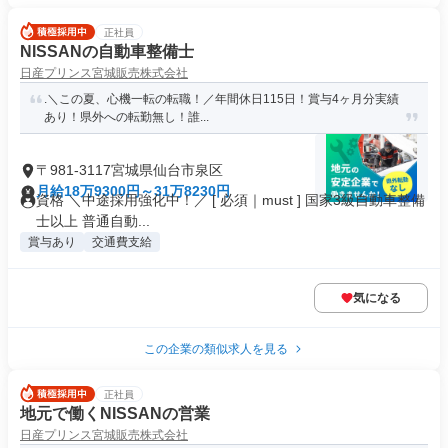
正社員
NISSANの自動車整備士
日産プリンス宮城販売株式会社
.＼この夏、心機一転の転職！／年間休日115日！賞与4ヶ月分実績
あり！県外への転勤無し！誰...
〒981-3117宮城県仙台市泉区
月給18万9300円～31万8230円
資格 ＼中途採用強化中！／ [ 必須｜must ] 国家3級自動車整備
士以上 普通自動...
賞与あり
交通費支給
気になる
この企業の類似求人を見る
正社員
地元で働くNISSANの営業
日産プリンス宮城販売株式会社