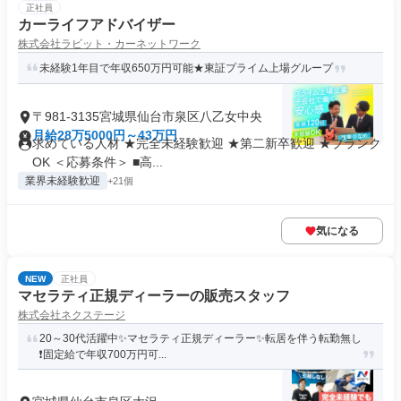
正社員
カーライフアドバイザー
株式会社ラビット・カーネットワーク
未経験1年目で年収650万円可能★東証プライム上場グループ
〒981-3135宮城県仙台市泉区八乙女中央
月給28万5000円～43万円
求めている人材 ★完全未経験歓迎 ★第二新卒歓迎 ★ブランク
OK ＜応募条件＞ ■高...
業界未経験歓迎
+21個
気になる
NEW
正社員
マセラティ正規ディーラーの販売スタッフ
株式会社ネクステージ
20～30代活躍中✨マセラティ正規ディーラー✨転居を伴う転勤無し
❗固定給で年収700万円可...