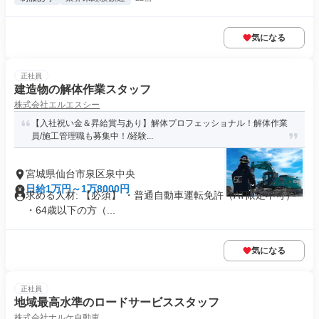
気になる
正社員
建造物の解体作業スタッフ
株式会社エルエスシー
【入社祝い金＆昇給賞与あり】解体プロフェッショナル！解体作業
員/施工管理職も募集中！/経験...
宮城県仙台市泉区泉中央
日給1万円～1万8000円
求める人材: 【必須】 ・普通自動車運転免許（AT限定不可）
・64歳以下の方（...
気になる
正社員
地域最高水準のロードサービススタッフ
株式会社ナルケ自動車