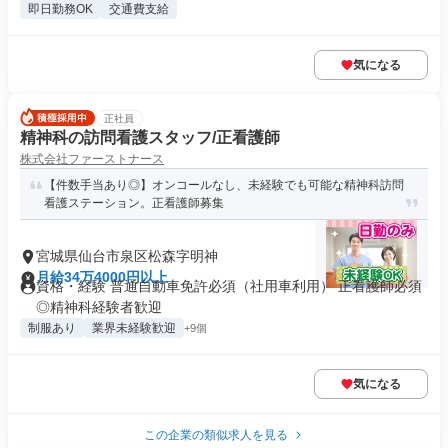
即日勤務OK
交通費支給
気になる
正社員
精神科の訪問看護スタッフ/正看護師
株式会社ファーストナース
【件数手当あり◎】オンコールなし、未経験でも可能な精神科訪問
看護ステーション。正看護師募集
宮城県仙台市泉区松森字明神
月給34万4000円以上
資格・経験 普通自動車免許必須（社用車利用） 正看護師必須
◎精神科経験者歓迎
制服あり
業界未経験歓迎
+9個
気になる
この企業の類似求人を見る