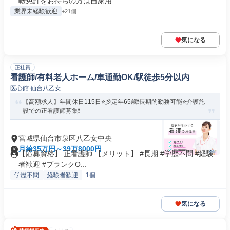
転免許をお持ちの方は自家用...
業界未経験歓迎
+21個
気になる
正社員
看護師/有料老人ホーム/車通勤OK/駅徒歩5分以内
医心館 仙台八乙女
【高額求人】年間休日115日⭐彡定年65歳❗️長期的勤務可能⭐介護施
設での正看護師募集❗️
宮城県仙台市泉区八乙女中央
月給35万円～39万8000円
【応募資格】 正看護師 【メリット】 #長期 #学歴不問 #経験
者歓迎 #ブランクO...
学歴不問
経験者歓迎
+1個
気になる