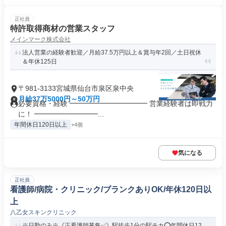
正社員
特許取得商材の営業スタッフ
メインマーク株式会社
法人営業の経験者歓迎／月給37.5万円以上＆賞与年2回／土日祝休
＆年休125日
〒981-3133宮城県仙台市泉区泉中央
月給37万5000円～50万円
必要資格・経験 ━━━━━━━━━━━ 営業経験者は即戦力
に！ ━━━━━━━━━...
年間休日120日以上
+4個
気になる
正社員
看護師/病院・クリニック/ブランクありOK/年休120日以
上
八乙女スキンクリニック
※日勤のみ※《正看護師募集✅️》駅徒歩1分の駅チカ⭕年間休日12