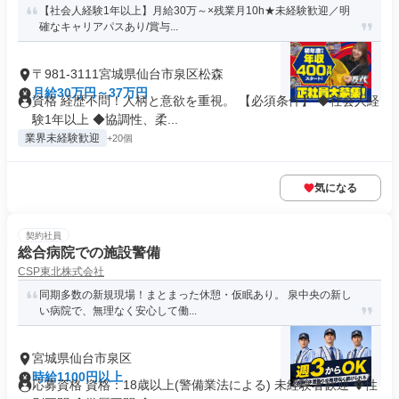
【社会人経験1年以上】月給30万～×残業月10h★未経験歓迎／明
確なキャリアパスあり/賞与...
〒981-3111宮城県仙台市泉区松森
月給30万円～37万円
資格 経歴不問！人柄と意欲を重視。 【必須条件】 ◆社会人経
験1年以上 ◆協調性、柔...
業界未経験歓迎
+20個
気になる
契約社員
総合病院での施設警備
CSP東北株式会社
同期多数の新規現場！まとまった休憩・仮眠あり。 泉中央の新し
い病院で、無理なく安心して働...
宮城県仙台市泉区
時給1100円以上
応募資格 資格：18歳以上(警備業法による) 未経験者歓迎 ❖性