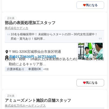
気になる
正社員
部品の表面処理加工スタッフ
株式会社ケディカ
10名を積極採用中！ 未経験からスタートの20～30代女性活躍中！
昇給・賞与あり！福利厚...
〒981-3206宮城県仙台市泉区明通
月給21万9630円～30万1500円
資格・経験 ・18歳以上(深夜勤務があるため) ・45歳以下(長期
勤続によるキャリア形...
介護休暇あり
車通勤OK
+8個
気になる
正社員
アミューズメント施設の店舗スタッフ
株式会社万代ホールディングス