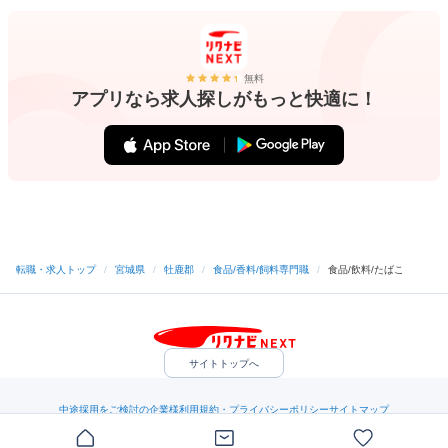
無料
アプリなら求人探しがもっと快適に！
転職・求人トップ
/
宮城県
/
牡鹿郡
/
食品/香料/飼料専門職
/
食品/飲料/たばこ
サイトトップへ
中途採用をご検討の企業様
利用規約・プライバシーポリシー
サイトマップ
ヘルプ・お問い合わせ
（C）Indeed Inc.