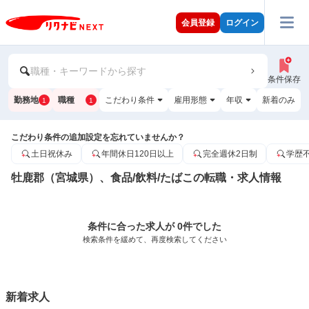
会員登録
ログイン
職種・キーワードから探す
条件保存
勤務地
職種
こだわり条件
雇用形態
年収
新着のみ
1
1
こだわり条件の追加設定を忘れていませんか？
土日祝休み
年間休日120日以上
完全週休2日制
学歴
牡鹿郡（宮城県）、食品/飲料/たばこの転職・求人情報
条件に合った求人が 0件でした
検索条件を緩めて、再度検索してください
新着求人