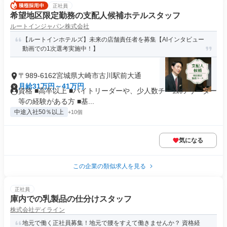
正社員
希望地区限定勤務の支配人候補ホテルスタッフ
ルートインジャパン株式会社
【ルートインホテルズ】未来の店舗責任者を募集【AIインタビュー
動画での1次選考実施中！】
〒989-6162宮城県大崎市古川駅前大通
月給31万円～41万円
資格 ■高卒以上 ■バイトリーダーや、少人数チームの リーダー
等の経験がある方 ■基...
中途入社50％以上
+10個
気になる
この企業の類似求人を見る
正社員
庫内での乳製品の仕分けスタッフ
株式会社デイライン
地元で働く正社員募集！地元で腰をすえて働きませんか？ 資格経