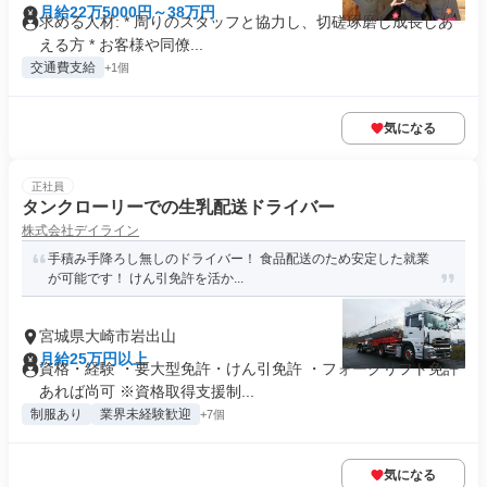
月給22万5000円～38万円
求める人材: * 周りのスタッフと協力し、切磋琢磨し成長しあ
える方 * お客様や同僚...
交通費支給
+1個
気になる
正社員
タンクローリーでの生乳配送ドライバー
株式会社デイライン
手積み手降ろし無しのドライバー！ 食品配送のため安定した就業
が可能です！ けん引免許を活か...
宮城県大崎市岩出山
月給25万円以上
資格・経験 ・要大型免許・けん引免許 ・フォークリフト免許
あれば尚可 ※資格取得支援制...
制服あり
業界未経験歓迎
+7個
気になる