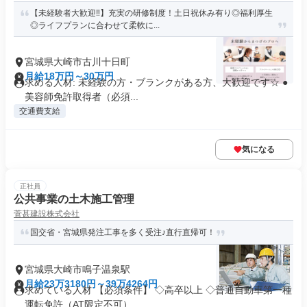
【未経験者大歓迎‼】充実の研修制度！土日祝休み有り◎福利厚生
◎ライフプランに合わせて柔軟に...
宮城県大崎市古川十日町
月給18万円～30万円
求める人材: 未経験の方・ブランクがある方、大歓迎です☆ ●
美容師免許取得者（必須...
交通費支給
気になる
正社員
公共事業の土木施工管理
菅甚建設株式会社
国交省・宮城県発注工事を多く受注♪直行直帰可！
宮城県大崎市鳴子温泉駅
月給23万3180円～39万4264円
求めている人材 【必須条件】 ◇高卒以上 ◇普通自動車第一種
運転免許（AT限定不可） ...