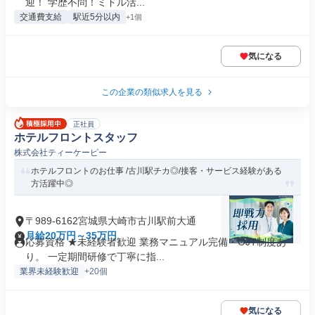
迎！ 学歴不問！ミドル活...
交通費支給
駅近5分以内
+1個
気になる
この企業の類似求人を見る
正社員
ホテルフロントスタッフ
株式会社ティーケーピー
ホテルフロントのお仕事 /古川駅チカ◎/接客・サービス経験がある
方活躍中◎
〒989-6162宮城県大崎市古川駅前大通
月給20万円～35万円
応募資格 ★未経験者歓迎 業務マニュアル完備・OJT制度あ
り。 一定期間研修で丁寧に指...
業界未経験歓迎
+20個
気になる