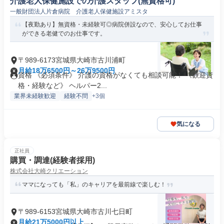
介護老人保健施設での介護スタッフ(無資格可)
一般財団法人片倉病院 介護老人保健施設アミスタ
【夜勤あり】無資格・未経験可◎病院併設なので、安心してお仕事
ができる老健でのお仕事です。
〒989-6173宮城県大崎市古川浦町
月給18万6500円～26万9500円
資格 《必須条件》 介護の資格がなくても相談可能！ 《歓迎資
格・経験など》 ヘルパー2...
業界未経験歓迎
経験不問
+3個
気になる
正社員
購買・調達(経験者採用)
株式会社大崎クリエーション
ママになっても「私」のキャリアを最前線で楽しむ！
〒989-6153宮城県大崎市古川七日町
月給21万5000円以上