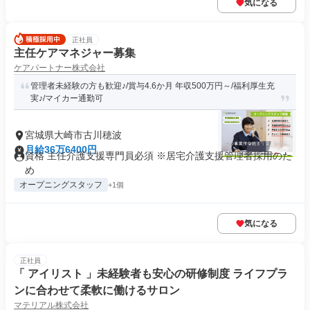
気になる
正社員
主任ケアマネジャー募集
ケアパートナー株式会社
管理者未経験の方も歓迎♪/賞与4.6か月 年収500万円～/福利厚生充
実♪/マイカー通勤可
宮城県大崎市古川穂波
月給36万6400円
資格 主任介護支援専門員必須 ※居宅介護支援管理者採用のた
め
オープニングスタッフ
+1個
気になる
正社員
「 アイリスト 」未経験者も安心の研修制度 ライフプラ
ンに合わせて柔軟に働けるサロン
マテリアル株式会社