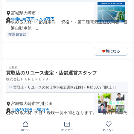
宮城県大崎市
年俸600万円～700万円
求める人材: ✅ 必須条件 ・資格： - 第二種電気主任技術者 - 普
通自動車第一...
交通費支給
気になる
正社員
買取店のリユース査定・店舗運営スタッフ
株式会社ＨＡＲＥＲＵＹＡ
買取店・リユースのお仕事✨完全週休2日制・月給30万円以上
宮城県大崎市古川沢田
月給30万円～56万円
求める人材: 学歴・経験一切不問となります。 ・普通自動車免
許をお持ちの方 ・Wo...
交通費支給
ホーム
オファー
気になる