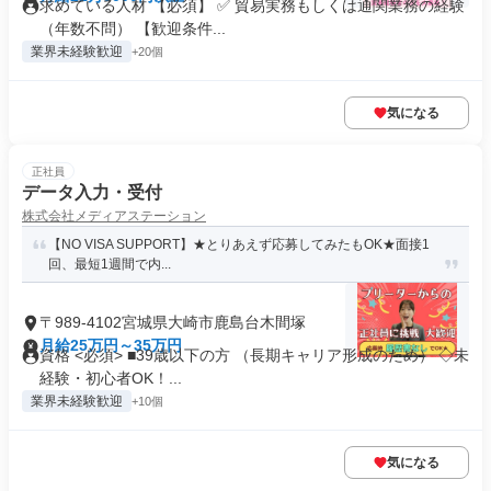
求めている人材 【必須】 ✅ 貿易実務もしくは通関業務の経験
（年数不問） 【歓迎条件...
業界未経験歓迎
+20個
気になる
正社員
データ入力・受付
株式会社メディアステーション
【NO VISA SUPPORT】★とりあえず応募してみたもOK★面接1
回、最短1週間で内...
〒989-4102宮城県大崎市鹿島台木間塚
月給25万円～35万円
資格 <必須> ■39歳以下の方 （長期キャリア形成のため） ◇未
経験・初心者OK！...
業界未経験歓迎
+10個
気になる