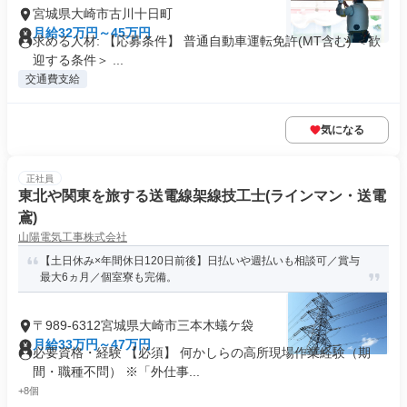
宮城県大崎市古川十日町
月給32万円～45万円
求める人材: 【応募条件】 普通自動車運転免許(MT含む) ＜歓
迎する条件＞ ...
交通費支給
気になる
正社員
東北や関東を旅する送電線架線技工士(ラインマン・送電
鳶)
山陽電気工事株式会社
【土日休み×年間休日120日前後】日払いや週払いも相談可／賞与
最大6ヵ月／個室寮も完備。
〒989-6312宮城県大崎市三本木蟻ケ袋
月給33万円～47万円
必要資格・経験 【必須】 何かしらの高所現場作業経験（期
間・職種不問） ※「外仕事...
+8個