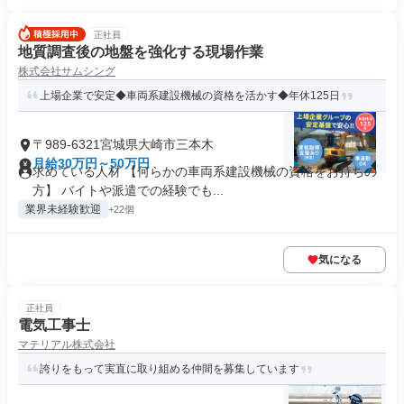
正社員
地質調査後の地盤を強化する現場作業
株式会社サムシング
上場企業で安定◆車両系建設機械の資格を活かす◆年休125日
〒989-6321宮城県大崎市三本木
月給30万円～50万円
求めている人材 【何らかの車両系建設機械の資格をお持ちの
方】 バイトや派遣での経験でも...
業界未経験歓迎
+22個
気になる
正社員
電気工事士
マテリアル株式会社
誇りをもって実直に取り組める仲間を募集しています