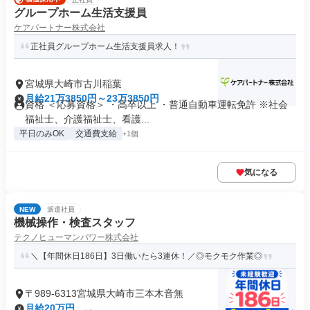
グループホーム生活支援員
ケアパートナー株式会社
正社員グループホーム生活支援員求人！
宮城県大崎市古川稲葉
月給21万3850円～23万3850円
資格 ＜応募資格＞ ・高卒以上 ・普通自動車運転免許 ※社会
福祉士、介護福祉士、看護...
平日のみOK
交通費支給
+1個
気になる
NEW
派遣社員
機械操作・検査スタッフ
テクノヒューマンパワー株式会社
＼【年間休日186日】3日働いたら3連休！／◎モクモク作業◎
〒989-6313宮城県大崎市三本木音無
月給20万円