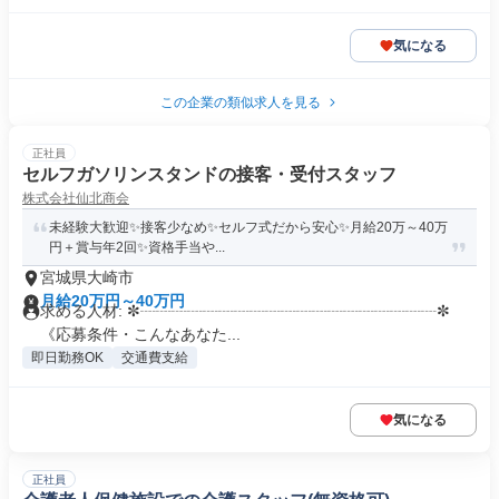
気になる
この企業の類似求人を見る
正社員
セルフガソリンスタンドの接客・受付スタッフ
株式会社仙北商会
未経験大歓迎✨接客少なめ✨セルフ式だから安心✨月給20万～40万
円＋賞与年2回✨資格手当や...
宮城県大崎市
月給20万円～40万円
求める人材: ✼┈┈┈┈┈┈┈┈┈┈┈┈┈┈┈┈┈┈┈✼
《応募条件・こんなあなた...
即日勤務OK
交通費支給
気になる
正社員