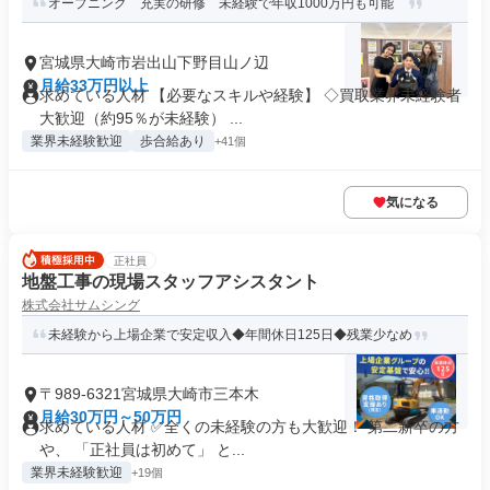
オープニング 充実の研修 未経験で年収1000万円も可能
宮城県大崎市岩出山下野目山ノ辺
月給33万円以上
求めている人材 【必要なスキルや経験】 ◇買取業界未経験者
大歓迎（約95％が未経験） ...
業界未経験歓迎
歩合給あり
+41個
気になる
正社員
地盤工事の現場スタッフアシスタント
株式会社サムシング
未経験から上場企業で安定収入◆年間休日125日◆残業少なめ
〒989-6321宮城県大崎市三本木
月給30万円～50万円
求めている人材 ✅全くの未経験の方も大歓迎！ 第二新卒の方
や、 「正社員は初めて」 と...
業界未経験歓迎
+19個