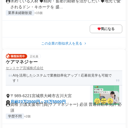
求めている人材 ◆精肉・畜産の経験を活かしたい ◆地元で愛
されるドン・キホーテを 盛...
業界未経験歓迎
+15個
気になる
この企業の類似求人を見る
正社員
ケアマネジャー
セントケア宮城株式会社
AIを活用したシステムで業務効率化アップ！応募前見学も可能で
す！
〒989-6221宮城県大崎市古川大宮
月給23万2500円～25万5500円
資格 介護支援専門員(ケアマネジャー) 必須 普通自動車免許 必
須
学歴不問
+2個