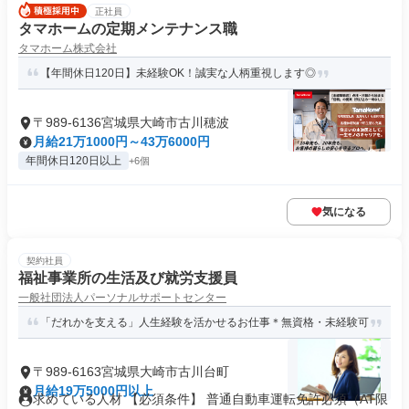
正社員
タマホームの定期メンテナンス職
タマホーム株式会社
【年間休日120日】未経験OK！誠実な人柄重視します◎
〒989-6136宮城県大崎市古川穂波
月給21万1000円～43万6000円
年間休日120日以上
+6個
気になる
契約社員
福祉事業所の生活及び就労支援員
一般社団法人パーソナルサポートセンター
「だれかを支える」人生経験を活かせるお仕事＊無資格・未経験可
〒989-6163宮城県大崎市古川台町
月給19万5000円以上
求めている人材 【必須条件】 普通自動車運転免許必須（AT限