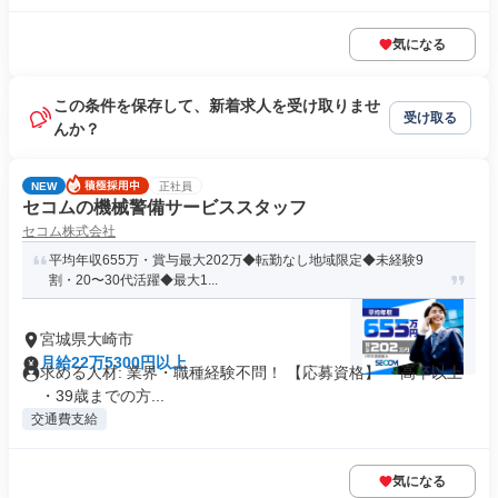
気になる
この条件を保存して、新着求人を受け取りませ
受け取る
んか？
NEW
正社員
セコムの機械警備サービススタッフ
セコム株式会社
平均年収655万・賞与最大202万◆転勤なし地域限定◆未経験9
割・20〜30代活躍◆最大1...
宮城県大崎市
月給22万5300円以上
求める人材: 業界・職種経験不問！ 【応募資格】 ・高卒以上
・39歳までの方...
交通費支給
気になる