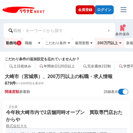
会員登録
ログイン
職種・キーワードから探す
条件保存
勤務地
職種
こだわり条件
雇用形態
200万円以上
新
1
こだわり条件の追加設定を忘れていませんか？
土日祝休み
年間休日120日以上
完全週休2日制
学歴
大崎市（宮城県）、200万円以上の転職・求人情報
879
件
1
〜
100
件目を表示中
関連度順
新着順
詳細表示
正社員
今年秋大崎市内で2店舗同時オープン 買取専門店おた
からや
株式会社ＨＫ