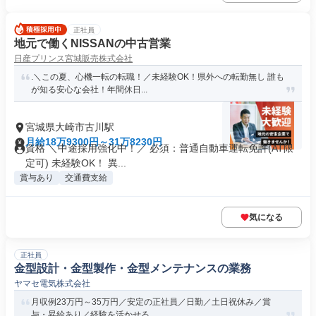
正社員
地元で働くNISSANの中古営業
日産プリンス宮城販売株式会社
.＼この夏、心機一転の転職！／未経験OK！県外への転勤無し 誰も
が知る安心な会社！年間休日...
宮城県大崎市古川駅
月給18万9300円～31万8230円
資格 ＼中途採用強化中！／ 必須：普通自動車運転免許(AT限
定可) 未経験OK！ 異...
賞与あり
交通費支給
気になる
正社員
金型設計・金型製作・金型メンテナンスの業務
ヤマセ電気株式会社
月収例23万円～35万円／安定の正社員／日勤／土日祝休み／賞
与・昇給あり／経験を活かせる