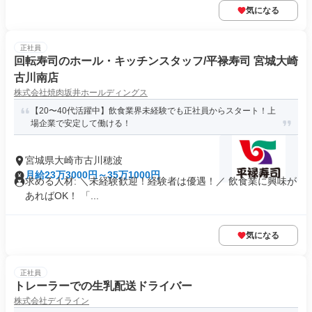
気になる
正社員
回転寿司のホール・キッチンスタッフ/平禄寿司 宮城大崎
古川南店
株式会社焼肉坂井ホールディングス
【20〜40代活躍中】飲食業界未経験でも正社員からスタート！上
場企業で安定して働ける！
宮城県大崎市古川穂波
月給23万3000円～35万1000円
求める人材: ＼未経験歓迎！経験者は優遇！／ 飲食業に興味が
あればOK！ 「...
気になる
正社員
トレーラーでの生乳配送ドライバー
株式会社デイライン