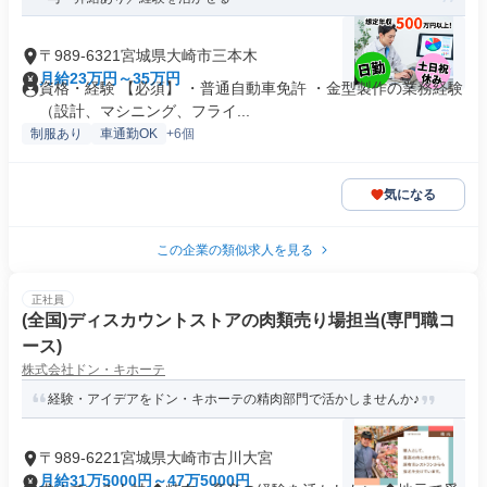
〒989-6321宮城県大崎市三本木
月給23万円～35万円
資格・経験 【必須】 ・普通自動車免許 ・金型製作の業務経験
（設計、マシニング、フライ...
制服あり
車通勤OK
+6個
気になる
この企業の類似求人を見る
正社員
(全国)ディスカウントストアの肉類売り場担当(専門職コ
ース)
株式会社ドン・キホーテ
経験・アイデアをドン・キホーテの精肉部門で活かしませんか♪
〒989-6221宮城県大崎市古川大宮
月給31万5000円～47万5000円