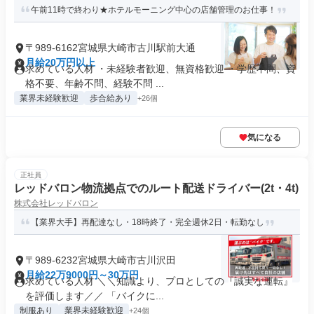
午前11時で終わり★ホテルモーニング中心の店舗管理のお仕事！
〒989-6162宮城県大崎市古川駅前大通
月給20万円以上
求めている人材 ・未経験者歓迎、無資格歓迎 ・学歴不問、資
格不要、年齢不問、経験不問 ...
業界未経験歓迎
歩合給あり
+26個
気になる
正社員
レッドバロン物流拠点でのルート配送ドライバー(2t・4t)
株式会社レッドバロン
【業界大手】再配達なし・18時終了・完全週休2日・転勤なし
〒989-6232宮城県大崎市古川沢田
月給22万9000円～30万円
求めている人材 ＼＼知識より、プロとしての『誠実な運転』
を評価します／／ 「バイクに...
制服あり
業界未経験歓迎
+24個