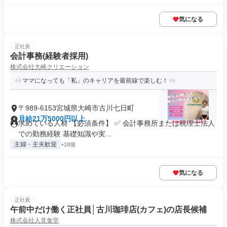
気になる
正社員
会計事務(経験者採用)
株式会社大崎クリエーション
ママになっても「私」のキャリアを最前線で楽しむ！
〒989-6153宮城県大崎市古川七日町
月給21万5000円以上
求めている人材 【必須条件】 ✅ 会計事務所または税理士法人
での勤務経験 基礎知識や実...
主婦・主夫歓迎
+18個
気になる
正社員
午前中だけ働く正社員│古川珈琲店(カフェ)の店長候補
株式会社人見食堂