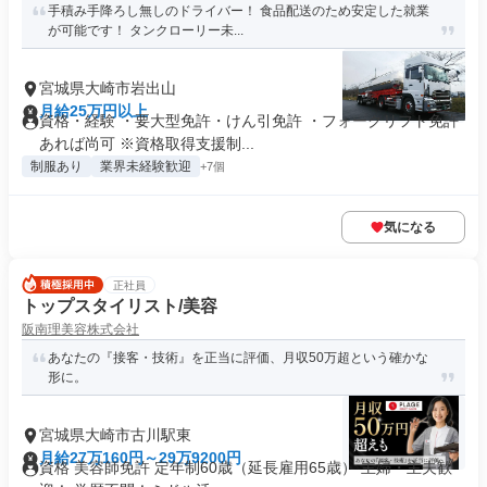
手積み手降ろし無しのドライバー！ 食品配送のため安定した就業
が可能です！ タンクローリー未...
宮城県大崎市岩出山
月給25万円以上
資格・経験 ・要大型免許・けん引免許 ・フォークリフト免許
あれば尚可 ※資格取得支援制...
制服あり
業界未経験歓迎
+7個
気になる
正社員
トップスタイリスト/美容
阪南理美容株式会社
あなたの『接客・技術』を正当に評価、月収50万超という確かな
形に。
宮城県大崎市古川駅東
月給27万160円～29万9200円
資格 美容師免許 定年制60歳（延長雇用65歳） 主婦・主夫歓