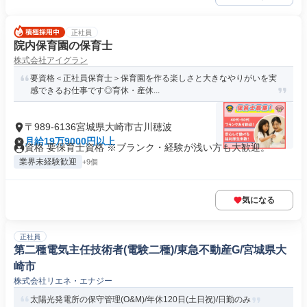
正社員
院内保育園の保育士
株式会社アイグラン
要資格＜正社員保育士＞保育園を作る楽しさと大きなやりがいを実
感できるお仕事です◎育休・産休...
〒989-6136宮城県大崎市古川穂波
月給19万9000円以上
資格 要保育士資格 ※ブランク・経験が浅い方も大歓迎。
業界未経験歓迎
+9個
気になる
正社員
第二種電気主任技術者(電験二種)/東急不動産G/宮城県大
崎市
株式会社リエネ・エナジー
太陽光発電所の保守管理(O&M)/年休120日(土日祝)/日勤のみ