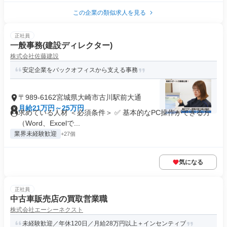
この企業の類似求人を見る
正社員
一般事務(建設ディレクター)
株式会社佐藤建設
安定企業をバックオフィスから支える事務
〒989-6162宮城県大崎市古川駅前大通
月給21万円～25万円
求めている人材 ＜必須条件＞ ✅ 基本的なPC操作ができる方
（Word、Excelで...
業界未経験歓迎
+27個
気になる
正社員
中古車販売店の買取営業職
株式会社エーシーネクスト
未経験歓迎／年休120日／月給28万円以上＋インセンティブ