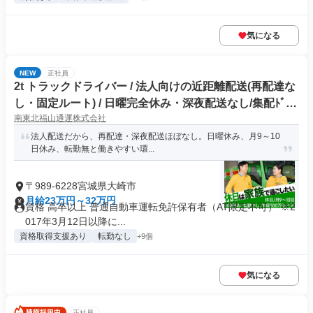
気になる
NEW
正社員
2t トラックドライバー / 法人向けの近距離配送(再配達な
し・固定ルート) / 日曜完全休み・深夜配送なし/集配ﾄﾞﾗｲ
南東北福山通運株式会社
ﾊﾞｰ2t(正社員)
法人配送だから、再配達・深夜配送ほぼなし。日曜休み、月9～10
日休み、転勤無と働きやすい環...
〒989-6228宮城県大崎市
月給23万円～32万円
資格 高卒以上 普通自動車運転免許保有者（AT限定不可） ※2
017年3月12日以降に...
資格取得支援あり
転勤なし
+9個
気になる
正社員