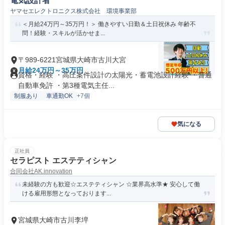
電気設計者
ヤマセエレクトロニクス株式会社 環境事業部
＜月給24万円～35万円！＞ 働きやすい日勤＆土日祝休み 年齢不
問！経験・スキルが活かせま...
〒989-6221宮城県大崎市古川大宮
月給24万円～35万円
資格・経験 ・高圧案件設計の太陽光・蓄電池設計経験 ・普通
自動車免許 ・第3種電気主任...
制服あり
車通勤OK
+7個
気になる
正社員
セラピスト エステティシャン
合同会社AK.innovation
未経験の方も歓迎☆エステティシャン ☆業界高水準★ 安心して働
ける雇用形態となっております...
宮城県大崎市古川李埣