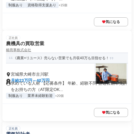
制服あり
資格取得支援あり
+15個
気になる
正社員
農機具の買取営業
椿商事株式会社
《農業×リユース》売らない営業でも月収40万も目指せる！
宮城県大崎市古川駅
月給23万円～40万円
求めている人材 【応募条件】 年齢、経験不問 普通自動車免許
をお持ちの方（AT限定OK...
制服あり
業界未経験歓迎
+20個
気になる
正社員