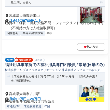
験は問いません！
宮城県大崎市岩出山
月給19万9760円以上
資格・経験 ・経験資格不問 ・フォークリフト免許あれば尚可
（不所持の方は入社後取得可）
制服あり
業界未経験歓迎
+10個
気になる
NEW
正社員
福祉用具事業所での福祉用具専門相談員 / 常勤(日勤のみ)
株式会社アルプスビジネスクリエーション 株式会社アルプスビジネスクリ
エーション古川営業所
【未経験者も応募可】賞与年2回 計4.00ヶ月分！日勤のみ募集！
土; 祝曜固定休。
宮城県大崎市古川駅
月給19万円～24万円
応募条件 福祉用具専門相談員
車通勤OK
未経験者歓迎
+2個