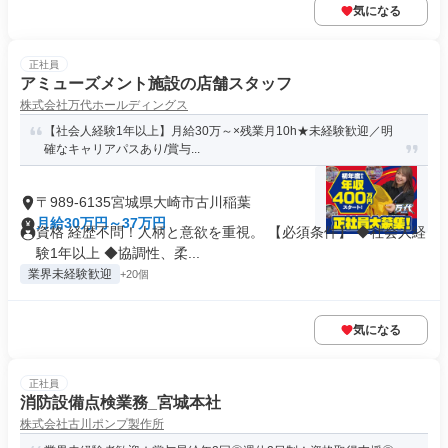
気になる
正社員
アミューズメント施設の店舗スタッフ
株式会社万代ホールディングス
【社会人経験1年以上】月給30万～×残業月10h★未経験歓迎／明
確なキャリアパスあり/賞与...
〒989-6135宮城県大崎市古川稲葉
月給30万円～37万円
資格 経歴不問！人柄と意欲を重視。 【必須条件】 ◆社会人経
験1年以上 ◆協調性、柔...
業界未経験歓迎
+20個
気になる
正社員
消防設備点検業務_宮城本社
株式会社古川ポンプ製作所