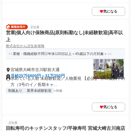
気になる
正社員
営業|個人向け保険商品|原則転勤なし|未経験歓迎|高卒以
上
株式会社かんぽ生命保険
業種・職種経験不問◎年休120日以上＜45歳以下の方対象＞
宮城県大崎市古川駅前大通
月給25万6800円～31万350円
求めている人材 未経験歓迎／人物重視 【必須】 ◎45歳以下の
方（3号のイ／長期キャ...
制服あり
業界未経験歓迎
+36個
気になる
正社員
回転寿司のキッチンスタッフ/平禄寿司 宮城大崎古川南店