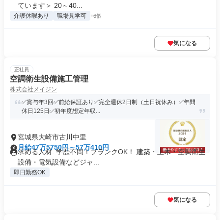
ています＞ 20～40...
介護休暇あり
職場見学可
+6個
気になる
正社員
空調衛生設備施工管理
株式会社メイジン
✅賞与年3回✅前給保証あり✅完全週休2日制（土日祝休み）✅年間
休日125日✅初年度想定年収...
宮城県大崎市古川中里
月給47万5750円～57万410円
求める人材: 学歴不問！ブランクOK！ 建築・土木・空調衛生
設備・電気設備などジャ...
即日勤務OK
気になる