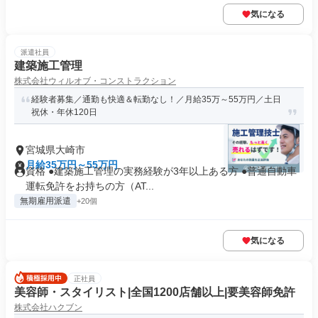
気になる
派遣社員
建築施工管理
株式会社ウィルオブ・コンストラクション
経験者募集／通勤も快適＆転勤なし！／月給35万～55万円／土日
祝休・年休120日
宮城県大崎市
月給35万円～55万円
資格 ●建築施工管理の実務経験が3年以上ある方 ●普通自動車
運転免許をお持ちの方（AT...
無期雇用派遣
+20個
気になる
正社員
美容師・スタイリスト|全国1200店舗以上|要美容師免許
株式会社ハクブン