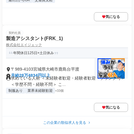
週1日からOK
交通費支給
気になる
契約社員
製造アシスタント(FRK_1)
株式会社エイジェック
年間休日125日×土日休み
〒989-4103宮城県大崎市鹿島台平渡
月給28万4834円以上
求めている人材 ＜未経験者歓迎・経験者歓迎・ブランク可＞
＜学歴不問・経験不問＞ こ...
制服あり
業界未経験歓迎
+33個
気になる
この企業の類似求人を見る