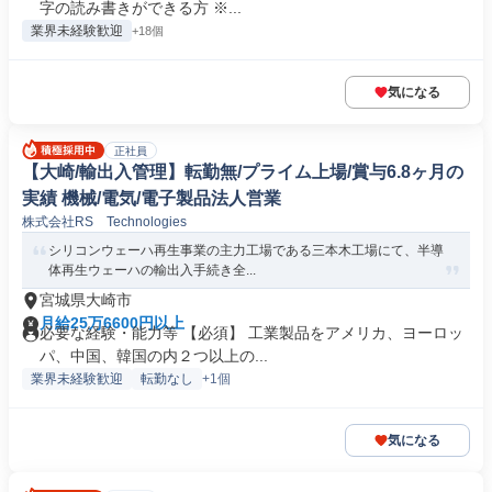
字の読み書きができる方 ※...
業界未経験歓迎
+18個
気になる
正社員
【大崎/輸出入管理】転勤無/プライム上場/賞与6.8ヶ月の
実績 機械/電気/電子製品法人営業
株式会社RS Technologies
シリコンウェーハ再生事業の主力工場である三本木工場にて、半導
体再生ウェーハの輸出入手続き全...
宮城県大崎市
月給25万6600円以上
必要な経験・能力等 【必須】 工業製品をアメリカ、ヨーロッ
パ、中国、韓国の内２つ以上の...
業界未経験歓迎
転勤なし
+1個
気になる