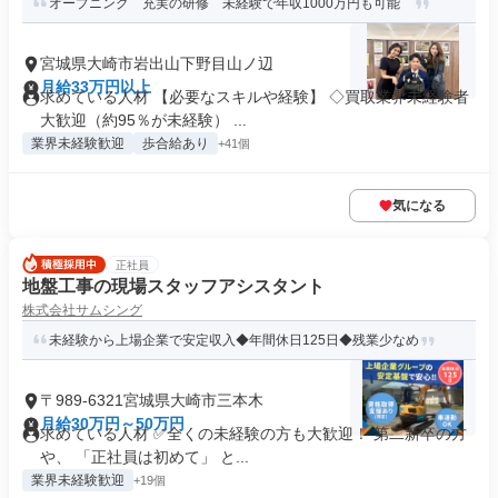
オープニング 充実の研修 未経験で年収1000万円も可能
宮城県大崎市岩出山下野目山ノ辺
月給33万円以上
求めている人材 【必要なスキルや経験】 ◇買取業界未経験者
大歓迎（約95％が未経験） ...
業界未経験歓迎
歩合給あり
+41個
気になる
正社員
地盤工事の現場スタッフアシスタント
株式会社サムシング
未経験から上場企業で安定収入◆年間休日125日◆残業少なめ
〒989-6321宮城県大崎市三本木
月給30万円～50万円
求めている人材 ✅全くの未経験の方も大歓迎！ 第二新卒の方
や、 「正社員は初めて」 と...
業界未経験歓迎
+19個