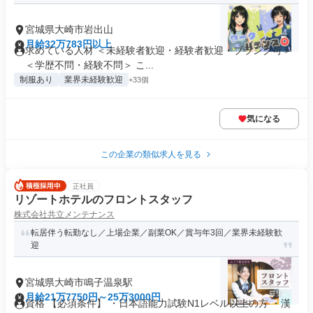
宮城県大崎市岩出山
月給32万783円以上
求めている人材 ＜未経験者歓迎・経験者歓迎・ブランク可＞
＜学歴不問・経験不問＞ こ...
制服あり
業界未経験歓迎
+33個
気になる
この企業の類似求人を見る
正社員
リゾートホテルのフロントスタッフ
株式会社共立メンテナンス
転居伴う転勤なし／上場企業／副業OK／賞与年3回／業界未経験歓
迎
宮城県大崎市鳴子温泉駅
月給21万7750円～25万3000円
資格 【必須条件】 ・日本語能力試験N1レベル以上の方 ・漢