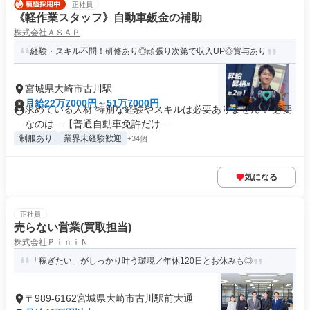
正社員
《軽作業スタッフ》自動車鈑金の補助
株式会社ＡＳＡＰ
経験・スキル不問！研修あり◎頑張り次第で収入UP◎賞与あり
宮城県大崎市古川駅
月給22万7000円～51万7000円
求めている人材 特別な経験やスキルは必要ありません！ 必要
なのは…【普通自動車免許だけ...
制服あり
業界未経験歓迎
+34個
気になる
正社員
売らない営業(買取担当)
株式会社ＰｉｎｉＮ
「稼ぎたい」がしっかり叶う環境／年休120日とお休みも◎
〒989-6162宮城県大崎市古川駅前大通