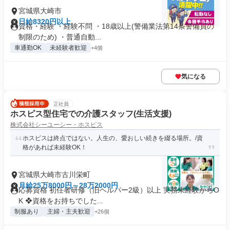
宮城県大崎市
日給8320円以上
資格・経験 ・経験不問 ・18歳以上(警備業法第14条警備員の
制限のため) ・普通自動...
車通勤OK
未経験者歓迎
+4個
気になる
正社員
ホスピス型住宅での介護スタッフ(生活支援)
株式会社シーユーシー・ホスピス
ホスピスは終点ではない。人生の、愛おしい続きを綴る場所。/資
格があれば未経験OK！
宮城県大崎市古川栄町
月給25万8000円～28万2000円
応募資格 初任者研修（旧ヘルパー2級）以上 実務未経験からO
K ❖資格をお持ちでした...
制服あり
主婦・主夫歓迎
+26個