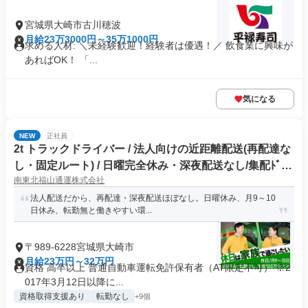
宮城県大崎市古川穂波
月給23万3000円～35万1000円
求める人材: ＼未経験歓迎！経験者は優遇！／ 飲食業に興味が
あればOK！ 「...
気になる
NEW
正社員
2t トラックドライバー / 法人向けの近距離配送(再配達な
し・固定ルート) / 日曜完全休み・深夜配送なし/集配ﾄﾞﾗｲ
南東北福山通運株式会社
ﾊﾞｰ2t(正社員)
法人配送だから、再配達・深夜配送ほぼなし。日曜休み、月9～10
日休み、転勤無と働きやすい環...
〒989-6228宮城県大崎市
月給23万円～32万円
資格 高卒以上 普通自動車運転免許保有者（AT限定不可） ※2
017年3月12日以降に...
資格取得支援あり
転勤なし
+9個