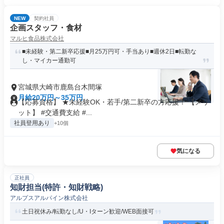
NEW
契約社員
企画スタッフ・食材
マルヒ食品株式会社
■未経験・第二新卒応援■月25万円可・手当あり■週休2日■転勤な
し・マイカー通勤可
宮城県大崎市鹿島台木間塚
月給20万円～35万円
【応募資格】 ★未経験OK・若手/第二新卒の方応援！ 【メリ
ット】 #交通費支給 #...
社員登用あり
+10個
気になる
正社員
知財担当(特許・知財戦略)
アルプスアルパイン株式会社
土日祝休み/転勤なし/U・Iターン歓迎/WEB面接可