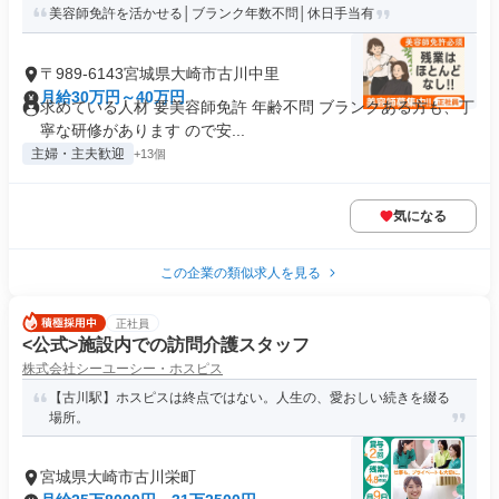
美容師免許を活かせる│ブランク年数不問│休日手当有
〒989-6143宮城県大崎市古川中里
月給30万円～40万円
求めている人材 要美容師免許 年齢不問 ブランクある方も、丁
寧な研修があります ので安...
主婦・主夫歓迎
+13個
気になる
この企業の類似求人を見る
正社員
<公式>施設内での訪問介護スタッフ
株式会社シーユーシー・ホスピス
【古川駅】ホスピスは終点ではない。人生の、愛おしい続きを綴る
場所。
宮城県大崎市古川栄町