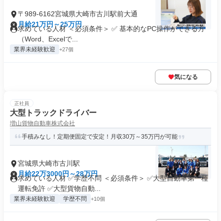
〒989-6162宮城県大崎市古川駅前大通
月給21万円～25万円
求めている人材 ＜必須条件＞ ✅ 基本的なPC操作ができる方
（Word、Excelで...
業界未経験歓迎
+27個
気になる
正社員
大型トラックドライバー
増山貨物自動車株式会社
手積みなし！定期便固定で安定！月収30万～35万円が可能
宮城県大崎市古川駅
月給22万3000円～28万円
求めている人材 ✅学歴不問 ＜必須条件＞ ✅大型自動車第一種
運転免許 ✅大型貨物自動...
業界未経験歓迎
学歴不問
+10個