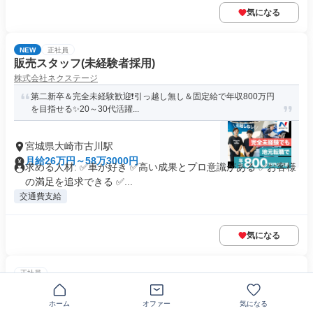
気になる
NEW
正社員
販売スタッフ(未経験者採用)
株式会社ネクステージ
第二新卒＆完全未経験歓迎❗引っ越し無し＆固定給で年収800万円
を目指せる✨20～30代活躍...
宮城県大崎市古川駅
月給26万円～58万3000円
求める人材: ✅車が好き ✅高い成果とプロ意識がある ✅お客様
の満足を追求できる ✅...
交通費支給
気になる
正社員
電気設備施工管理
株式会社メイジン
ホーム
オファー
気になる