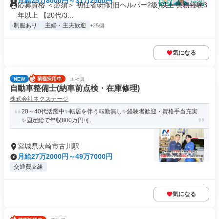
月給25万8000円～31万2500円
応募資格 ＜必須＞ 初任者研修(旧ヘルパー2級)以上 実務経験3
年以上 【20代/3...
制服あり
主婦・主夫歓迎
+25個
気になる
NEW
正社員
自動車整備士(納車前点検・在庫修理)
株式会社ネクステージ
20～40代活躍中✨転居を伴う転勤無し✨経験者歓迎・資格手当充実
✨固定給で年収800万円可...
宮城県大崎市古川駅
月給27万2000円～49万7000円
交通費支給
気になる