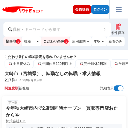
会員登録
ログイン
職種・キーワードから探す
条件保存
勤務地
職種
こだわり条件
雇用形態
年収
新着のみ
1
1
こだわり条件の追加設定を忘れていませんか？
土日祝休み
年間休日120日以上
完全週休2日制
学歴
大崎市（宮城県）、転勤なしの転職・求人情報
217
件
1
〜
100
件目を表示中
関連度順
新着順
詳細表示
正社員
今年秋大崎市内で2店舗同時オープン 買取専門店おた
からや
株式会社ＨＫ