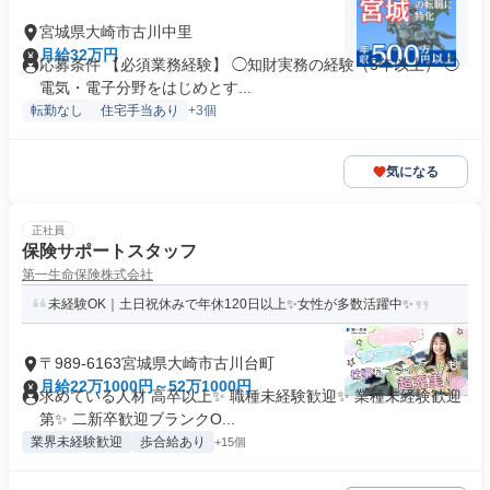
宮城県大崎市古川中里
月給32万円
応募条件 【必須業務経験】 ◯知財実務の経験（3年以上） ◯
電気・電子分野をはじめとす...
転勤なし
住宅手当あり
+3個
気になる
正社員
保険サポートスタッフ
第一生命保険株式会社
未経験OK｜土日祝休みで年休120日以上✨女性が多数活躍中✨
〒989-6163宮城県大崎市古川台町
月給22万1000円～52万1000円
求めている人材 高卒以上✨ 職種未経験歓迎✨ 業種未経験歓迎
第✨ 二新卒歓迎ブランクO...
業界未経験歓迎
歩合給あり
+15個