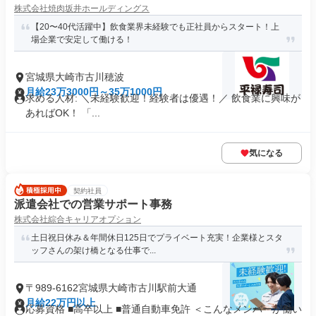
株式会社焼肉坂井ホールディングス
【20〜40代活躍中】飲食業界未経験でも正社員からスタート！上
場企業で安定して働ける！
宮城県大崎市古川穂波
月給23万3000円～35万1000円
求める人材: ＼未経験歓迎！経験者は優遇！／ 飲食業に興味が
あればOK！ 「...
気になる
契約社員
派遣会社での営業サポート事務
株式会社綜合キャリアオプション
土日祝日休み＆年間休日125日でプライベート充実！企業様とスタ
ッフさんの架け橋となる仕事で...
〒989-6162宮城県大崎市古川駅前大通
月給22万円以上
応募資格 ■高卒以上 ■普通自動車免許 ＜こんなメンバーが働い