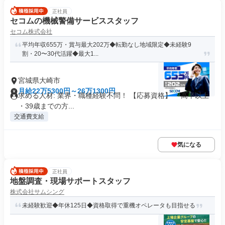
正社員
セコムの機械警備サービススタッフ
セコム株式会社
平均年収655万・賞与最大202万◆転勤なし地域限定◆未経験9
割・20〜30代活躍◆最大1...
宮城県大崎市
月給22万5300円～26万1300円
求める人材: 業界・職種経験不問！ 【応募資格】 ・高卒以上
・39歳までの方...
交通費支給
気になる
正社員
地盤調査・現場サポートスタッフ
株式会社サムシング
未経験歓迎◆年休125日◆資格取得で重機オペレータも目指せる