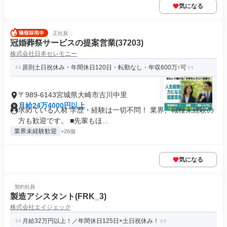
気になる
正社員
冠婚葬祭サービスの提案営業(37203)
株式会社日本セレモニー
原則土日祝休み・年間休日120日・転勤なし・年収600万↑可
〒989-6143宮城県大崎市古川中里
月給24万4000円以上
求めている人材 学歴・経験は一切不問！ 業界、職種未経験の
方も歓迎です。 ■先輩もほ...
業界未経験歓迎
+26個
気になる
契約社員
製造アシスタント(FRK_3)
株式会社エイジェック
月給32万円以上！／年間休日125日×土日祝休み！