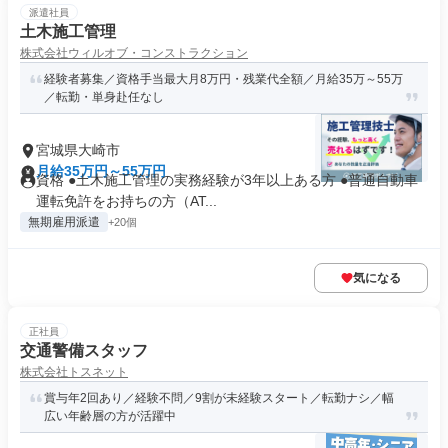
派遣社員
土木施工管理
株式会社ウィルオブ・コンストラクション
経験者募集／資格手当最大月8万円・残業代全額／月給35万～55万
／転勤・単身赴任なし
宮城県大崎市
月給35万円～55万円
資格 ●土木施工管理の実務経験が3年以上ある方 ●普通自動車
運転免許をお持ちの方（AT...
無期雇用派遣
+20個
気になる
正社員
交通警備スタッフ
株式会社トスネット
賞与年2回あり／経験不問／9割が未経験スタート／転勤ナシ／幅
広い年齢層の方が活躍中