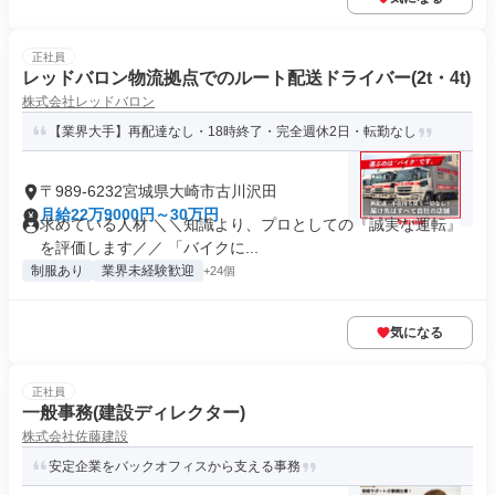
正社員
レッドバロン物流拠点でのルート配送ドライバー(2t・4t)
株式会社レッドバロン
【業界大手】再配達なし・18時終了・完全週休2日・転勤なし
〒989-6232宮城県大崎市古川沢田
月給22万9000円～30万円
求めている人材 ＼＼知識より、プロとしての『誠実な運転』
を評価します／／ 「バイクに...
制服あり
業界未経験歓迎
+24個
気になる
正社員
一般事務(建設ディレクター)
株式会社佐藤建設
安定企業をバックオフィスから支える事務