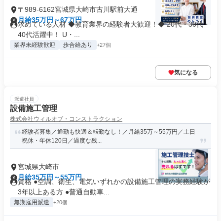
〒989-6162宮城県大崎市古川駅前大通
月給35万円～67万円
求めている人材 ◆教育業界の経験者大歓迎！◆ 20代・30代・
40代活躍中！ U・...
業界未経験歓迎
歩合給あり
+27個
気になる
派遣社員
設備施工管理
株式会社ウィルオブ・コンストラクション
経験者募集／通勤も快適＆転勤なし！／月給35万～55万円／土日
祝休・年休120日／過度な残...
宮城県大崎市
月給35万円～55万円
資格 ●空調、衛生、電気いずれかの設備施工管理の実務経験が
3年以上ある方 ●普通自動車...
無期雇用派遣
+20個