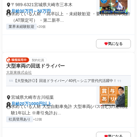
〒989-6321宮城県大崎市三本木
月給30万円～50万円
求めている人材 ・高卒以上 ・未経験歓迎 ・要普通自動車免許
（AT限定可） ・第二新卒...
業界未経験歓迎
+20個
気になる
契約社員
大型車両の回送ドライバー
大新東株式会社
【大型免許◎】回送ドライバー／40代～シニア世代代活躍中！
宮城県大崎市古川稲葉
月給20万1000円以上
求めている人材 大型自動車免許 大型車両(バス含む)の運転経
験1年以上 ※牽引免許お...
社員登用あり
+12個
気になる