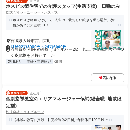
正社員
ホスピス型住宅での介護スタッフ(生活支援) 日勤のみ
株式会社シーユーシー・ホスピス
ホスピスは終点ではない。人生の、愛おしい続きを綴る場所。/資
格があれば未経験OK！
宮城県大崎市古川栄町
月給22万8000円～24万6000円
応募資格 初任者研修（旧ヘルパー2級）以上 実務未経験からO
K ❖資格をお持ちでした...
制服あり
主婦・主夫歓迎
+26個
気になる
正社員
個別指導教室のエリアマネージャー候補(総合職_地域限
定型)
株式会社トライグループ
【地域の教育に貢献！】完全週休2日制／年間休日120日以上