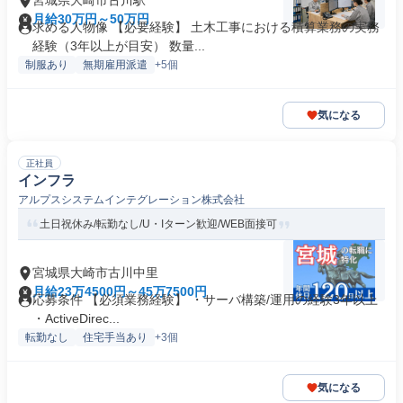
宮城県大崎市古川駅
月給30万円～50万円
求める人物像 【必要経験】 土木工事における積算業務の実務
経験（3年以上が目安） 数量...
制服あり
無期雇用派遣
+5個
気になる
正社員
インフラ
アルプスシステムインテグレーション株式会社
土日祝休み/転勤なし/U・Iターン歓迎/WEB面接可
宮城県大崎市古川中里
月給23万4500円～45万7500円
応募条件 【必須業務経験】 ・サーバ構築/運用の経験3年以上
・ActiveDirec...
転勤なし
住宅手当あり
+3個
気になる