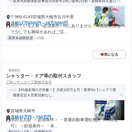
業界未経験者歓迎★賞与昇給年2回◎週休2日制！資格取得支援◎
〒989-6143宮城県大崎市古川中里
月給17万6000円～28万3000円
求めている人材 <必須条件> 特にありません！未経験歓迎なの
で少しでも興味があればご応...
業界未経験歓迎
+25個
気になる
業務委託
シャッター・ドア等の取付スタッフ
三和シヤッター工業株式会社
✅ 【45歳未満の方対象！】月収100万も可！業界No.1シェアで業
務量安定＆営業活動なし...
宮城県大崎市
月給32万円～150万円
求める人材: ＜必須条件＞ ・普通自動車運転免許（AT限定
可） ＜歓迎条件＞ ・未...