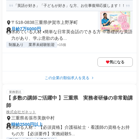
「英語が好き」「子どもが好き」な方、お仕事復帰応援します！！
〒518-0838三重県伊賀市上野茅町
月給7万6000円
求めている人材 ▪簡単な日常英会話のできる方 ※基礎的な英語
力があり、学ぶ意欲のある...
制服あり
業界未経験歓迎
+15個
気になる
この企業の類似求人を見る
業務委託
【 多数の講師ご活躍中 】三重県 実務者研修の非常勤講
師
株式会社ガネット
三重県名張市美旗中村
時給2500円以上
求める人材： 【必須資格】介護福祉士・看護師の資格をお持
ちの方 【必須要件】実務経験5...