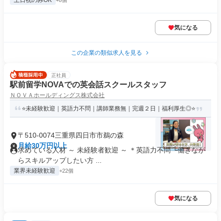
土日祝のみOK
+8個
気になる
この企業の類似求人を見る
正社員
駅前留学NOVAでの英会話スクールスタッフ
ＮＯＶＡホールディングス株式会社
⭐未経験歓迎｜英語力不問｜講師業務無｜完週２日｜福利厚生◎⭐
〒510-0074三重県四日市市鵜の森
月給30万円以上
求めている人材 ～ 未経験者歓迎 ～ ＊英語力不問 └働きなが
らスキルアップしたい方 ...
業界未経験歓迎
+22個
気になる