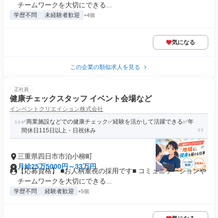
チームワークを大切にできる...
学歴不問
未経験者歓迎
+4個
気になる
この企業の類似求人を見る
正社員
健康チェックスタッフ イベント会場など
インベントクリエイション株式会社
✅商業施設などでの健康チェック✅経験を活かして活躍できる✅年
間休日115日以上・日祝休み
三重県四日市市泊小柳町
月給25万5000円～33万円
【応募資格】 ■お人柄重視の採用です■ コミュニケーションや
チームワークを大切にできる...
学歴不問
経験者歓迎
+5個