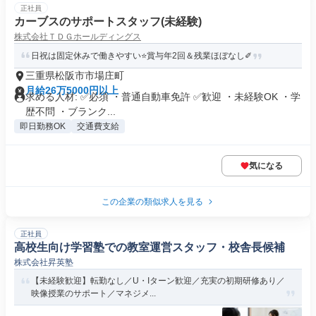
正社員
カーブスのサポートスタッフ(未経験)
株式会社ＴＤＧホールディングス
日祝は固定休みで働きやすい⭐️賞与年2回＆残業ほぼなし✐
三重県松阪市市場庄町
月給26万5000円以上
求める人材: ✅必須 ・普通自動車免許 ✅歓迎 ・未経験OK ・学
歴不問 ・ブランク...
即日勤務OK
交通費支給
気になる
この企業の類似求人を見る
正社員
高校生向け学習塾での教室運営スタッフ・校舎長候補
株式会社昇英塾
【未経験歓迎】転勤なし／U・Iターン歓迎／充実の初期研修あり／
映像授業のサポート／マネジメ...