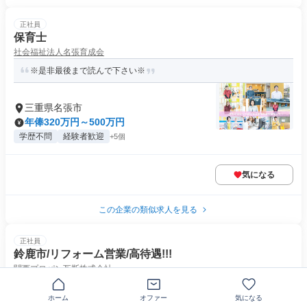
正社員
保育士
社会福祉法人名張育成会
※是非最後まで読んで下さい※
三重県名張市
年俸320万円～500万円
学歴不問
経験者歓迎
+5個
気になる
この企業の類似求人を見る
正社員
鈴鹿市/リフォーム営業/高待遇!!!
関西プロパン瓦斯株式会社
未経験者も活躍中です！
ホーム
オファー
気になる