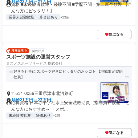
月給23万円～27万円
資格 ■未経験者歓迎・経験不問 ■学歴不問・第二新卒歓迎 【こ
んな方にピッタリ！】 ...
業界未経験歓迎
歩合給あり
+23個
気になる
契約社員
スポーツ施設の運営スタッフ
ミズノスポーツサービス 株式会社
好きを仕事に スポーツ好きにピッタリのおシゴト 【地域限定契約
社員】
〒514-0056三重県津市北河路町
月給21万円～27万円
応募資格 日本赤十字社水上安全法救助員（指導員）歓迎 ～こ
んな方におすすめ～ ・スポ...
未経験者歓迎
研修あり
+2個
気になる