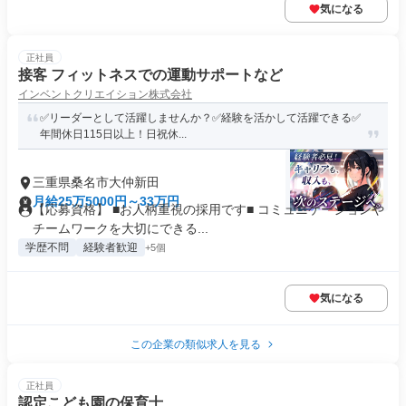
気になる
正社員
接客 フィットネスでの運動サポートなど
インベントクリエイション株式会社
✅️リーダーとして活躍しませんか？✅経験を活かして活躍できる✅
年間休日115日以上！日祝休...
三重県桑名市大仲新田
月給25万5000円～33万円
【応募資格】 ■お人柄重視の採用です■ コミュニケーションや
チームワークを大切にできる...
学歴不問
経験者歓迎
+5個
気になる
この企業の類似求人を見る
正社員
認定こども園の保育士