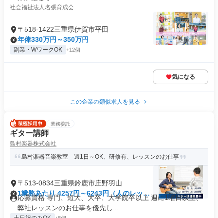
社会福祉法人名張育成会
〒518-1422三重県伊賀市平田
年俸330万円～350万円
副業・WワークOK
+12個
気になる
この企業の類似求人を見る
業務委託
ギター講師
島村楽器株式会社
島村楽器音楽教室 週1日～OK、研修有、レッスンのお仕事
〒513-0834三重県鈴鹿市庄野羽山
1業務あたり 4257円～6243円（人のレッス
応募資格 専門、短大、大卒、大学院卒以上 週に1曜日以上、
ン 180分）
弊社レッスンのお仕事を優先し...