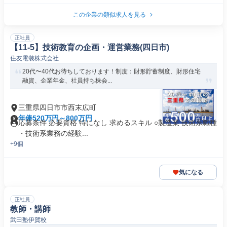
この企業の類似求人を見る
正社員
【11-5】技術教育の企画・運営業務(四日市)
住友電装株式会社
20代〜40代お待ちしております！制度：財形貯蓄制度、財形住宅
融資、企業年金、社員持ち株会...
三重県四日市市西末広町
年俸520万円～800万円
応募条件 必要資格 特になし 求めるスキル ○製造業 技術系職種
・技術系業務の経験...
+9個
気になる
正社員
教師・講師
武田塾伊賀校