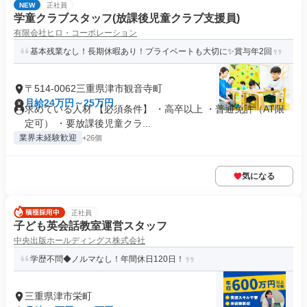
NEW
正社員
学童クラブスタッフ(放課後児童クラブ支援員)
有限会社ヒロ・コーポレーション
基本残業なし！長期休暇あり！プライベートも大切に✨賞与年2回
〒514-0062三重県津市観音寺町
月給24万円～25万円
求めている人材 【必須条件】 ・高卒以上 ・普通免許（AT限
定可） ・要放課後児童クラ...
業界未経験歓迎
+26個
気になる
正社員
子ども英会話教室運営スタッフ
中央出版ホールディングス株式会社
学歴不問◆ノルマなし！年間休日120日！
三重県津市栄町