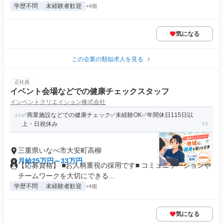
学歴不問
未経験者歓迎
+4個
気になる
この企業の類似求人を見る
正社員
イベント会場などでの健康チェックスタッフ
インベントクリエイション株式会社
✅商業施設などでの健康チェック✅未経験OK✅年間休日115日以
上・日祝休み
三重県いなべ市大安町高柳
月給25万円～33万円
【応募資格】 ■お人柄重視の採用です■ コミュニケーションや
チームワークを大切にできる...
学歴不問
未経験者歓迎
+4個
気になる