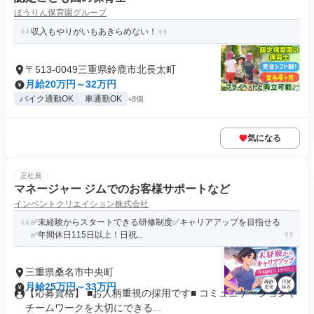
ほうりん保育園グループ
収入もやりがいもあきらめない！
〒513-0049三重県鈴鹿市北長太町
月給20万円～32万円
バイク通勤OK
車通勤OK
+8個
気になる
正社員
マネージャー ジムでのお客様サポートなど
インベントクリエイション株式会社
✅未経験からスタートできる研修制度✅️キャリアアップを目指せる
✅年間休日115日以上！日祝...
三重県桑名市中央町
月給25万円～33万円
【応募資格】 ■お人柄重視の採用です■ コミュニケーションや
チームワークを大切にできる...