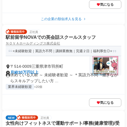
気になる
この企業の類似求人を見る
正社員
駅前留学NOVAでの英会話スクールスタッフ
ＮＯＶＡホールディングス株式会社
⭐未経験歓迎｜英語力不問｜講師業務無｜完週２日｜福利厚生◎⭐
〒514-0009三重県津市羽所町
月給30万円以上
求めている人材 ～ 未経験者歓迎 ～ ＊英語力不問 └働きなが
らスキルアップしたい方 ...
業界未経験歓迎
+20個
気になる
NEW
正社員
女性向けフィットネスで運動サポート/事務(健康管理)/受