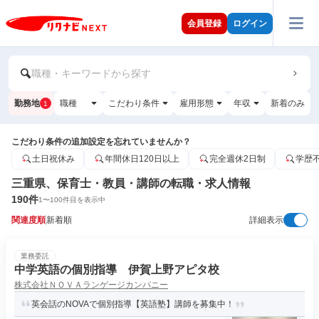
会員登録
ログイン
職種・キーワードから探す
勤務地
職種
こだわり条件
雇用形態
年収
新着のみ
1
こだわり条件の追加設定を忘れていませんか？
土日祝休み
年間休日120日以上
完全週休2日制
学歴
三重県、保育士・教員・講師の転職・求人情報
190
件
1
〜
100
件目を表示中
関連度順
新着順
詳細表示
業務委託
中学英語の個別指導 伊賀上野アピタ校
株式会社ＮＯＶＡランゲージカンパニー
英会話のNOVAで個別指導【英語塾】講師を募集中！