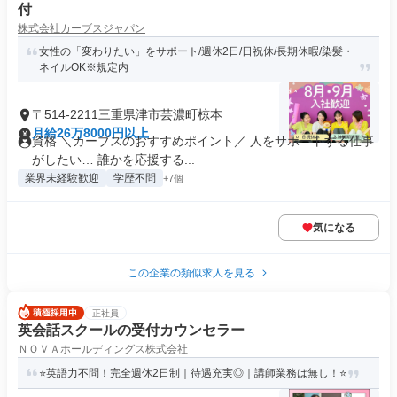
付
株式会社カーブスジャパン
女性の「変わりたい」をサポート/週休2日/日祝休/長期休暇/染髪・
ネイルOK※規定内
〒514-2211三重県津市芸濃町椋本
月給26万8000円以上
資格 ＼カーブスのおすすめポイント／ 人をサポートする仕事
がしたい… 誰かを応援する...
業界未経験歓迎
学歴不問
+7個
気になる
この企業の類似求人を見る
正社員
英会話スクールの受付カウンセラー
ＮＯＶＡホールディングス株式会社
⭐英語力不問！完全週休2日制｜待遇充実◎｜講師業務は無し！⭐