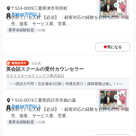
〒514-0009三重県津市羽所町
月給30万円以上
求めている人材 【必須】 ・顧客対応の経験をお持ちの方 ※販
売、接客、サービス業、営業...
業界未経験歓迎
+22個
気になる
正社員
英会話スクールの受付カウンセラー
ＮＯＶＡホールディングス株式会社
⭐英語力不問！完全週休2日制｜待遇充実◎｜講師業務は無し！⭐
〒510-0074三重県四日市市鵜の森
月給30万円以上
求めている人材 【必須】 ・顧客対応の経験をお持ちの方 ※販
売、接客、サービス業、営業...
業界未経験歓迎
+22個