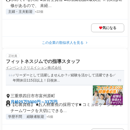
修があるので、 未経...
主婦・主夫歓迎
+22個
気になる
この企業の類似求人を見る
正社員
フィットネスジムでの指導スタッフ
インベントクリエイション株式会社
✅️リーダーとして活躍しませんか？✅経験を活かして活躍できる✅
年間休日115日以上！日祝休...
三重県四日市市富州原町
月給25万5000円～33万円
【応募資格】 ■お人柄重視の採用です■ コミュニケーションや
チームワークを大切にできる...
学歴不問
経験者歓迎
+5個