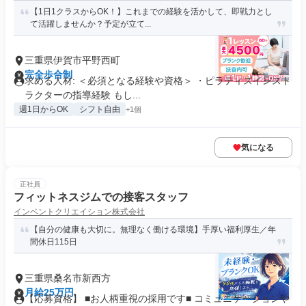
【1日1クラスからOK！】これまでの経験を活かして、即戦力とし
て活躍しませんか？予定が立て...
三重県伊賀市平野西町
完全歩合制
求める人材: ＜必須となる経験や資格＞ ・ピラティスインスト
ラクターの指導経験 もし...
週1日からOK
シフト自由
+1個
気になる
正社員
フィットネスジムでの接客スタッフ
インベントクリエイション株式会社
【自分の健康も大切に。無理なく働ける環境】手厚い福利厚生／年
間休日115日
三重県桑名市新西方
月給25万円
【応募資格】 ■お人柄重視の採用です■ コミュニケーションや