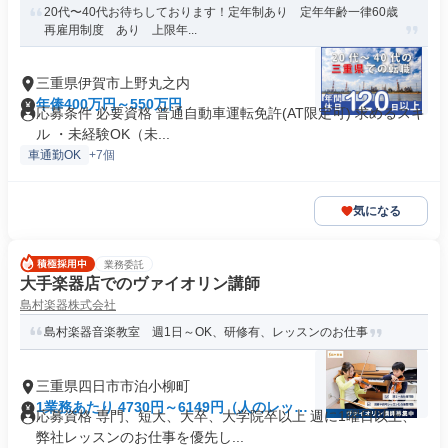
20代〜40代お待ちしております！定年制あり 定年年齢一律60歳
再雇用制度 あり 上限年...
三重県伊賀市上野丸之内
年俸400万円～550万円
応募条件 必要資格 普通自動車運転免許(AT限定可) 求めるスキ
ル ・未経験OK（未...
車通勤OK
+7個
気になる
業務委託
大手楽器店でのヴァイオリン講師
島村楽器株式会社
島村楽器音楽教室 週1日～OK、研修有、レッスンのお仕事
三重県四日市市泊小柳町
1業務あたり 4730円～6149円（人のレッス
応募資格 専門、短大、大卒、大学院卒以上 週に1曜日以上、
ン 90分）
弊社レッスンのお仕事を優先し...