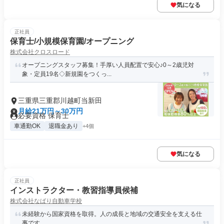
気になる
正社員
保育士/小規模保育園/オープニング
株式会社クロスロード
オープニングスタッフ募集！手厚い人員配置で安心♪0～2歳児対
象・定員19名◇新規園をつくっ...
三重県三重郡川越町当新田
月給21万円～30万円
必要資格 保育士
車通勤OK
退職金あり
+4個
気になる
正社員
インストラクター・教習指導員候補
株式会社なばり自動車学校
未経験から国家資格を取得。人の成長と地域の交通安全を支える仕
事です。