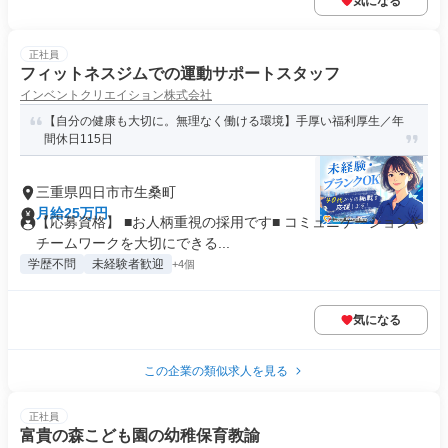
気になる
正社員
フィットネスジムでの運動サポートスタッフ
インベントクリエイション株式会社
【自分の健康も大切に。無理なく働ける環境】手厚い福利厚生／年
間休日115日
三重県四日市市生桑町
月給25万円
【応募資格】 ■お人柄重視の採用です■ コミュニケーションや
チームワークを大切にできる...
学歴不問
未経験者歓迎
+4個
気になる
この企業の類似求人を見る
正社員
富貴の森こども園の幼稚保育教諭