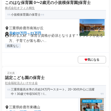
このはな保育園 0〜2歳児の小規模保育園|保育士
株式会社オフィス桐生
小規模保育園の保育士
三重県鈴鹿市南旭が丘
月給20万円～21万円
求める人材: * 保育士資格が必須となります * ブランクがある
方、子育てが落ち着い...
残業なし
気になる
正社員
認定こども園の保育士
社会福祉法人いそやま会
三重県最高水準の月給24万円〜スタート。20~30代中心に活躍
中！30歳で年収500万！I...
三重県鈴鹿市東磯山