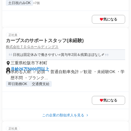
土日祝のみOK
+7個
気になる
正社員
カーブスのサポートスタッフ(未経験)
株式会社ＴＤＧホールディングス
日祝は固定休みで働きやすい⭐️賞与年2回＆残業ほぼなし✐
三重県松阪市下村町
月給26万5000円以上
求める人材: ✅必須 ・普通自動車免許 ✅歓迎 ・未経験OK ・学
歴不問 ・ブランク...
即日勤務OK
交通費支給
気になる
この企業の類似求人を見る
正社員