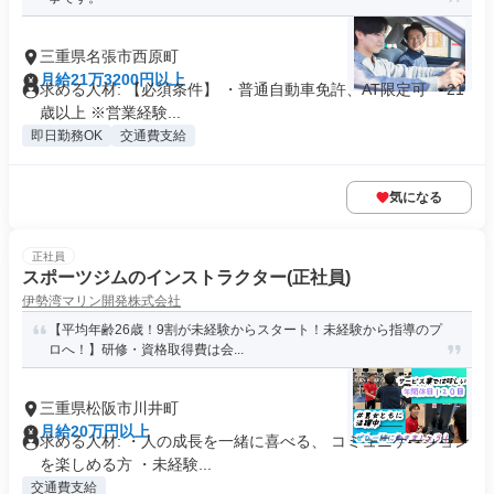
三重県名張市西原町
月給21万3200円以上
求める人材: 【必須条件】 ・普通自動車免許、AT限定可 ・21
歳以上 ※営業経験...
即日勤務OK
交通費支給
気になる
正社員
スポーツジムのインストラクター(正社員)
伊勢湾マリン開発株式会社
【平均年齢26歳！9割が未経験からスタート！未経験から指導のプ
ロへ！】研修・資格取得費は会...
三重県松阪市川井町
月給20万円以上
求める人材: ・人の成長を一緒に喜べる、 コミュニケーション
を楽しめる方 ・未経験...
交通費支給