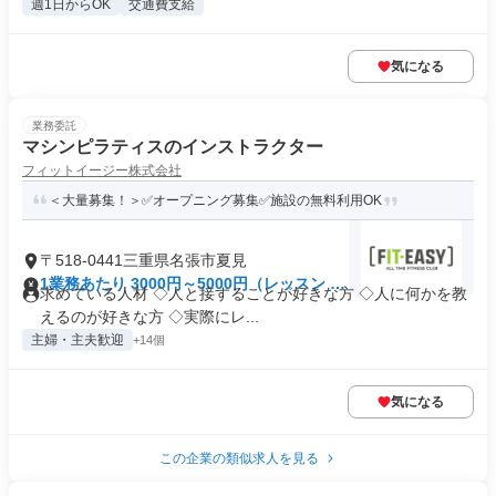
週1日からOK
交通費支給
気になる
業務委託
マシンピラティスのインストラクター
フィットイージー株式会社
＜大量募集！＞✅オープニング募集✅施設の無料利用OK
〒518-0441三重県名張市夏見
1業務あたり 3000円～5000円（レッスン 60
求めている人材 ◇人と接することが好きな方 ◇人に何かを教
分）
えるのが好きな方 ◇実際にレ...
主婦・主夫歓迎
+14個
気になる
この企業の類似求人を見る