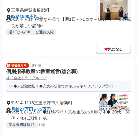
三重県伊賀市服部町
時給1500円以上
求める人材: 得意な科目で【週1日～×1コマ～OK】！ 生徒の成
長が嬉しい講師♪ ...
週1日からOK
交通費支給
気になる
正社員
個別指導教室の教室運営(総合職)
株式会社トライグループ
◆未経験歓迎！◆充実の研修でスキル＆キャリアアップ◎
〒514-1118三重県津市久居新町
月給27万円～35万円
求めている人材 ◆経験不問！意欲重視の採用です◆ 20代・30
代・40代活躍！ 第...
業界未経験歓迎
+14個