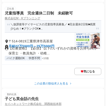
正社員
児童指導員 完全週休二日制 未経験可
株式会社M・Kプランニング
＼放課後等デイサービスの児童指導員募集／ ■完全週休2日制■残業
少なめ！■ブランクOK■...
〒514-0819三重県津市高茶屋
月給22万5000円～25万5000円
【応募資格】 【必須】 以下のいずれかの資格をお持ちの方 ・
保育士 ・教員免許 ・幼稚...
バイク通勤OK
学歴不問
+10個
気になる
この企業の類似求人を見る
契約社員
子ども英会話の先生
セイハネットワーク株式会社 関西統括本部