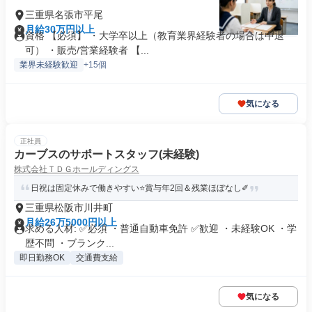
三重県名張市平尾
月給30万円以上
資格 【必須】 ・大学卒以上（教育業界経験者の場合は中退
可） ・販売/営業経験者 【...
業界未経験歓迎
+15個
気になる
正社員
カーブスのサポートスタッフ(未経験)
株式会社ＴＤＧホールディングス
日祝は固定休みで働きやすい⭐️賞与年2回＆残業ほぼなし✐
三重県松阪市川井町
月給26万5000円以上
求める人材: ✅必須 ・普通自動車免許 ✅歓迎 ・未経験OK ・学
歴不問 ・ブランク...
即日勤務OK
交通費支給
気になる