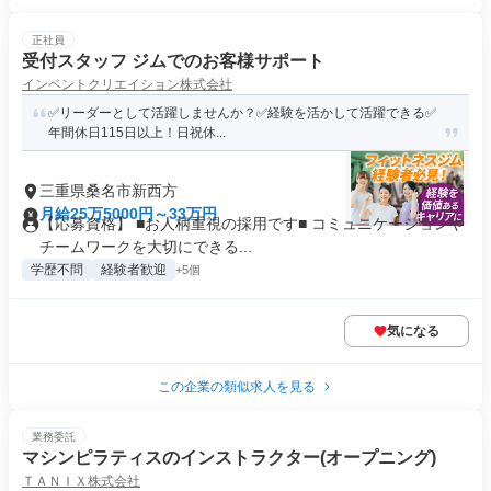
正社員
受付スタッフ ジムでのお客様サポート
インベントクリエイション株式会社
✅️リーダーとして活躍しませんか？✅経験を活かして活躍できる✅
年間休日115日以上！日祝休...
三重県桑名市新西方
月給25万5000円～33万円
【応募資格】 ■お人柄重視の採用です■ コミュニケーションや
チームワークを大切にできる...
学歴不問
経験者歓迎
+5個
気になる
この企業の類似求人を見る
業務委託
マシンピラティスのインストラクター(オープニング)
ＴＡＮＩＸ株式会社