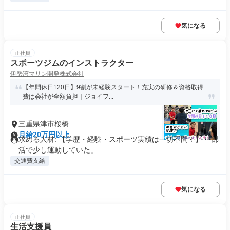
気になる
正社員
スポーツジムのインストラクター
伊勢湾マリン開発株式会社
【年間休日120日】9割が未経験スタート！充実の研修＆資格取得
費は会社が全額負担｜ジョイフ...
三重県津市桜橋
月給20万円以上
求める人材: 【学歴・経験・スポーツ実績は一切不問！】 「部
活で少し運動していた」...
交通費支給
気になる
正社員
生活支援員