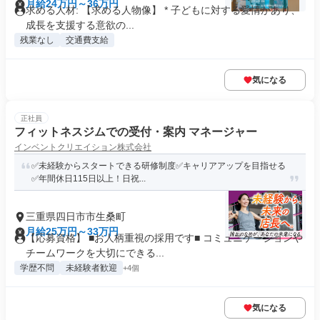
月給24万円～36万円
求める人材: 【求める人物像】 * 子どもに対する愛情があり、
成長を支援する意欲の...
残業なし
交通費支給
気になる
正社員
フィットネスジムでの受付・案内 マネージャー
インベントクリエイション株式会社
✅未経験からスタートできる研修制度✅️キャリアアップを目指せる
✅年間休日115日以上！日祝...
三重県四日市市生桑町
月給25万円～33万円
【応募資格】 ■お人柄重視の採用です■ コミュニケーションや
チームワークを大切にできる...
学歴不問
未経験者歓迎
+4個
気になる