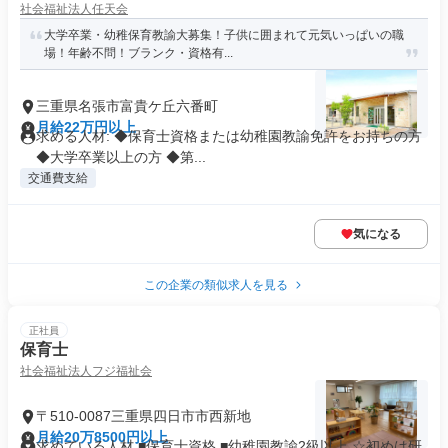
社会福祉法人任天会
大学卒業・幼稚保育教諭大募集！子供に囲まれて元気いっぱいの職
場！年齢不問！ブランク・資格有...
三重県名張市富貴ケ丘六番町
月給22万円以上
求める人材: ◆保育士資格または幼稚園教諭免許をお持ちの方
◆大学卒業以上の方 ◆第...
交通費支給
気になる
この企業の類似求人を見る
正社員
保育士
社会福祉法人フジ福祉会
〒510-0087三重県四日市市西新地
月給20万8500円以上
求めている人材 ■保育士資格 ■幼稚園教諭2級以上 ☆初めは研