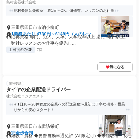
島村楽器株式会社
島村楽器音楽教室 週1日～OK、研修有、レッスンのお仕事
三重県四日市市泊小柳町
1業務あたり 4730円～6149円（人のレッス
応募資格 専門、短大、大卒、大学院卒以上 週に1曜日以上、
ン 90分）
弊社レッスンのお仕事を優先し...
土日祝のみOK
+7個
気になる
業務委託
タイヤの企業配送ドライバー
株式会社ロジクエスト
≪1日10～20件程度の企業への配送業務≫最初は丁寧な研修・横乗
りからの安心スタート！
三重県四日市市諏訪栄町
完全歩合制
経験・資格 ◆要普自動車通免許 (AT限定可) ◆未経験者・初心