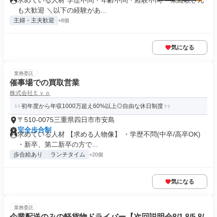
求めている人材 学歴不問・年齢不問・経験不問 ＊未経験さん
も大歓迎 ＼以下の経験があ...
主婦・主夫歓迎
+8個
気になる
業務委託
催事場での買取営業
株式会社Ｅｖｏ
初年度から年収1000万超え60%以上◎自由な休日制度
〒510-0075三重県四日市市安島
完全歩合制
求めている人材 【求める人物像】 ・学歴不問(中卒/高卒OK)
・新卒、第二新卒の方で...
歩合給あり
ランチタイム
+20個
気になる
業務委託
企業配送のみの軽貨物ドライバー【次回説明会8/1 8/5 8/