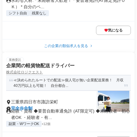
求める人材: * 未経験者大歓迎！ * 要普通免許(AT限定免許Ｏ
Ｋ） * 自分のペ...
シフト自由
残業なし
気になる
この企業の類似求人を見る
業務委託
企業間の軽貨物配送ドライバー
株式会社ロジクエスト
≪決められたルートでの配送≫個人宅が無い企業配送業務！ 月収
40万円以上も可能！ 自分都合...
三重県四日市市諏訪栄町
完全歩合制
経験・資格 ◆要普自動車通免許 (AT限定可) ◆未経験者・初心
者OK ・経験者・有...
副業・WワークOK
+12個