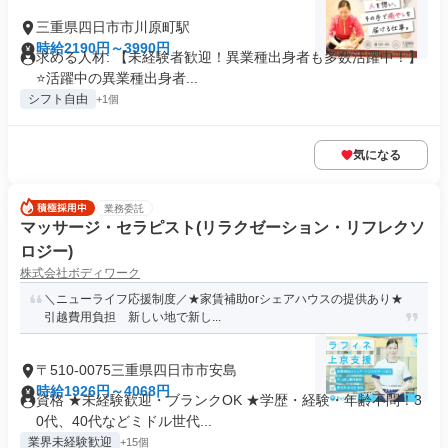
三重県四日市市川原町駅
時給2190円～3990円
求める人材: 【未経験者歓迎！異業種出身者も多数活躍中！】
⭐️活躍中の異業種出身者...
シフト自由
+1個
気になる
業務委託
マッサージ・セラピスト(リラクゼーション・リフレクソ
ロジー)
株式会社ボディワーク
＼ニューライフ応援制度／★家賃補助orシェアハウスの提供あり★
引越費用負担 新しい地で新し...
〒510-0075三重県四日市市安島
時給1926円～4068円
資格 ★未経験歓迎・ブランクOK ★学歴・経験・年齢不問！3
0代、40代などミドル世代...
業界未経験歓迎
+15個