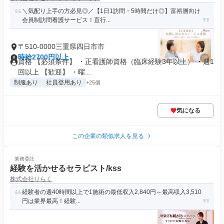
＼気配り上手の方必見◎／【1日1訪問・5時間だけ◎】富裕層向け
会員制訪問看護サービス！直行...
〒510-0000三重県四日市市
時給2700円以上
資格 【必須条件】 ・正看護師資格（臨床経験3年以上） ・週1
回以上 【歓迎】 ・曜...
制服あり
社員登用あり
+25個
気になる
この企業の類似求人を見る
業務委託
経験を活かせるセラピスト/kss
株式会社りらく
経験者の週40時間以上で1施術の最低収入2,840円～最高収入3,510
円は業界最高！経験...