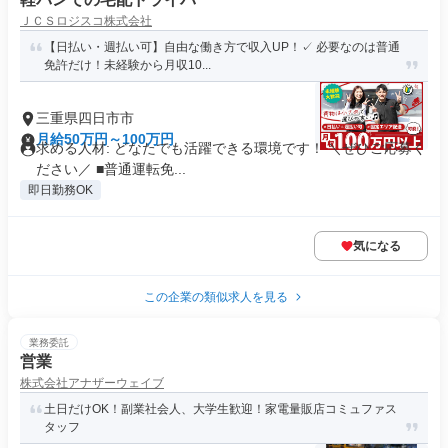
ＪＣＳロジスコ株式会社
【日払い・週払い可】自由な働き方で収入UP！✓ 必要なのは普通
免許だけ！未経験から月収10...
三重県四日市市
月給50万円～100万円
求める人材: どなたでも活躍できる環境です！ ＼ぜひご応募く
ださい／ ■普通運転免...
即日勤務OK
気になる
この企業の類似求人を見る
業務委託
営業
株式会社アナザーウェイブ
土日だけOK！副業社会人、大学生歓迎！家電量販店コミュファス
タッフ