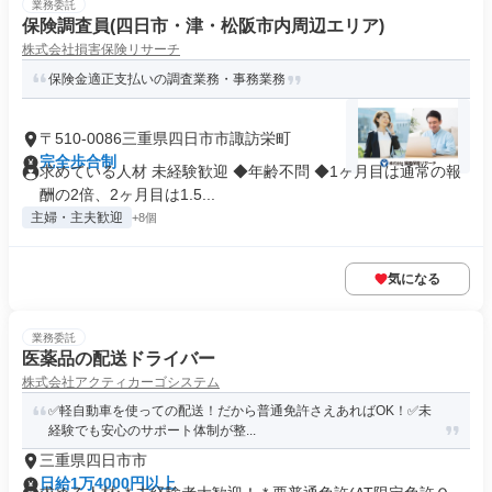
業務委託
保険調査員(四日市・津・松阪市内周辺エリア)
株式会社損害保険リサーチ
保険金適正支払いの調査業務・事務業務
〒510-0086三重県四日市市諏訪栄町
完全歩合制
求めている人材 未経験歓迎 ◆年齢不問 ◆1ヶ月目は通常の報
酬の2倍、2ヶ月目は1.5...
主婦・主夫歓迎
+8個
気になる
業務委託
医薬品の配送ドライバー
株式会社アクティカーゴシステム
✅軽自動車を使っての配送！だから普通免許さえあればOK！✅未
経験でも安心のサポート体制が整...
三重県四日市市
日給1万4000円以上