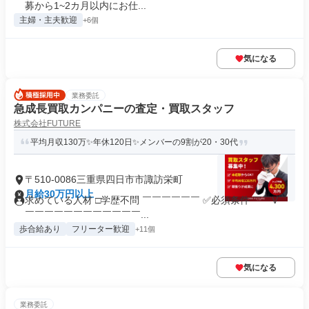
募から1~2カ月以内にお仕...
主婦・主夫歓迎
+6個
気になる
業務委託
急成長買取カンパニーの査定・買取スタッフ
株式会社FUTURE
平均月収130万✨年休120日✨メンバーの9割が20・30代
〒510-0086三重県四日市市諏訪栄町
月給30万円以上
求めている人材 □学歴不問 ￣￣￣￣￣￣ ✅必須条件 ￣￣V￣
￣￣￣￣￣￣￣￣￣￣￣￣...
歩合給あり
フリーター歓迎
+11個
気になる
業務委託