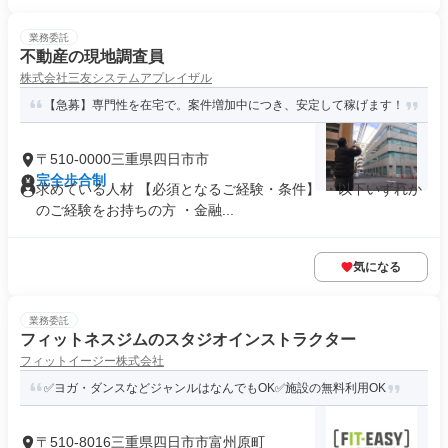
業務委託
不動産の現地調査員
株式会社三友システムアプレイザル
【急募】専門性を在宅で。案件増加中につき、安定して稼げます！
〒510-0000三重県四日市市
完全歩合制
求めている人材 【必須となるご経験・条件】 ・以下いずれか
のご経験をお持ちの方 ・金融...
気になる
業務委託
フィットネスジムのスタジオインストラクター
フィットイージー株式会社
✅ヨガ・ダンスなどジャンルはなんでもOK✅施設の無料利用OK
〒510-8016三重県四日市市富州原町