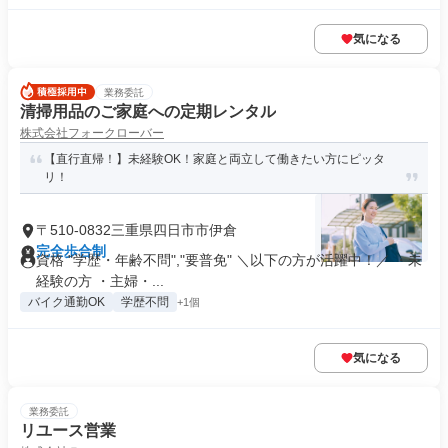
気になる
業務委託
清掃用品のご家庭への定期レンタル
株式会社フォークローバー
【直行直帰！】未経験OK！家庭と両立して働きたい方にピッタ
リ！
〒510-0832三重県四日市市伊倉
完全歩合制
資格 "学歴・年齢不問","要普免" ＼以下の方が活躍中！／ ・未
経験の方 ・主婦・...
バイク通勤OK
学歴不問
+1個
気になる
業務委託
リユース営業