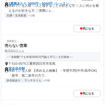
1業務あたり 3000円～5000円（レッスン 60
求めている人材 ◇人と接することが好きな方 ◇人に何かを教
分）
えるのが好きな方 ◇実際にレ...
主婦・主夫歓迎
+13個
気になる
業務委託
売らない営業
株式会社Ｅｖｏ
”未経験”でも年収5000万円超え可◎／土日祝休
〒510-0075三重県四日市市安島
完全歩合制
求めている人材 【求める人物像】 ・学歴不問(中卒/高卒OK)
・新卒、第二新卒の方で...
歩合給あり
ランチタイム
+20個
気になる