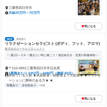
三重県四日市市
月給20万円～70万円
気になる
NEW
業務委託
リラクゼーションセラピスト (ボディ、フット、アロマ)
株式会社ローヤルプロジェクト
週1日～ＯＫ！働きたい時に稼ごう！保証給付き・充実の研修体制
〒510-0891三重県四日市市日永西
1業務あたり 2352円～4480円（施術 60分）
求めている人材 ★未経験者～経験者まで大歓迎★ ★リラクゼ
ーションに興味のある方★ ★...
制服あり
歩合給あり
+16個
気になる