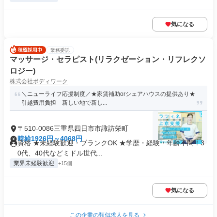
気になる
業務委託
マッサージ・セラピスト(リラクゼーション・リフレクソ
ロジー)
株式会社ボディワーク
＼ニューライフ応援制度／★家賃補助orシェアハウスの提供あり★
引越費用負担 新しい地で新し...
〒510-0086三重県四日市市諏訪栄町
時給1926円～4068円
資格 ★未経験歓迎・ブランクOK ★学歴・経験・年齢不問！3
0代、40代などミドル世代...
業界未経験歓迎
+15個
気になる
この企業の類似求人を見る