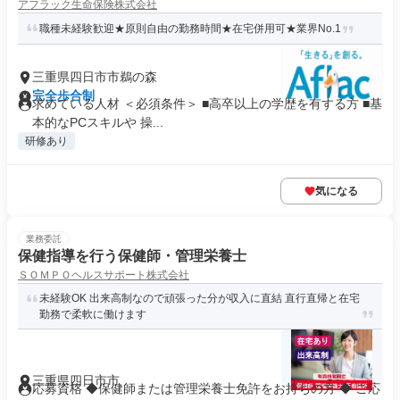
アフラック生命保険株式会社
職種未経験歓迎★原則自由の勤務時間★在宅併用可★業界No.1
三重県四日市市鵜の森
完全歩合制
求めている人材 ＜必須条件＞ ■高卒以上の学歴を有する方 ■基
本的なPCスキルや 操...
研修あり
気になる
業務委託
保健指導を行う保健師・管理栄養士
ＳＯＭＰＯヘルスサポート株式会社
未経験OK 出来高制なので頑張った分が収入に直結 直行直帰と在宅
勤務で柔軟に働けます
三重県四日市市
応募資格 ◆保健師または管理栄養士免許をお持ちの方 ◆ ご応