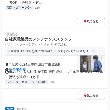
者OK ・経験者・有...
副業・WワークOK
+12個
気になる
業務委託
自社家電製品のメンテナンススタッフ
パナソニックマーケティングジャパン株式会社
家電修理の技術を身につけ年収700万可｜2ヶ月の研修あり！
〒510-0824三重県四日市市城東町
完全歩合制
求めている人材 学歴不問 専門資格・スキル不問 未経験からの
挑戦も歓迎！ ■必須 ・...
フリーター歓迎
シフト自由
+7個
気になる
NEW
業務委託