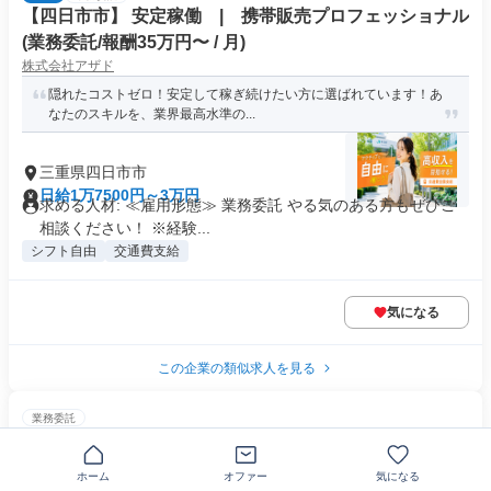
【四日市市】 安定稼働 | 携帯販売プロフェッショナル
(業務委託/報酬35万円〜 / 月)
株式会社アザド
隠れたコストゼロ！安定して稼ぎ続けたい方に選ばれています！あ
なたのスキルを、業界最高水準の...
三重県四日市市
日給1万7500円～3万円
求める人材: ≪雇用形態≫ 業務委託 やる気のある方もぜひご
相談ください！ ※経験...
シフト自由
交通費支給
気になる
この企業の類似求人を見る
業務委託
自転車でのデリバリースタッフ/宅配
ＪＣＳロジスコ株式会社
ホーム
オファー
気になる