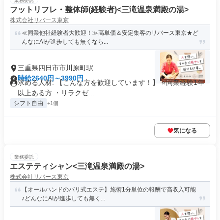
業務委託
フットリフレ・整体師(経験者)<三滝温泉満殿の湯>
株式会社リバース東京
≪同業他社経験者大歓迎！≫高単価＆安定集客のリバース東京★ど
んなにAIが進歩しても無くなら...
三重県四日市市川原町駅
時給2640円～3990円
求める人材: 【こんな方を歓迎しています！】 ⭐️同業経験1年
以上ある方 ・リラクゼ...
シフト自由
+1個
気になる
業務委託
エステティシャン<三滝温泉満殿の湯>
株式会社リバース東京
【オールハンドのバリ式エステ】施術1分単位の報酬で高収入可能
♪どんなにAIが進歩しても無く...