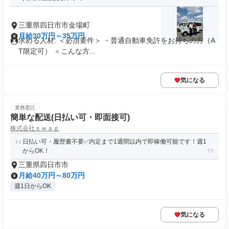
三重県四日市市金場町
月給30万円～35万円
求める人材: ＜必須要件＞ ・普通自動車免許をお持ちの方（A
T限定可） ＜こんな方...
気になる
業務委託
簡単な配送(日払い可・即面接可)
株式会社ｓｗａｇ
日払い可・履歴書不要✅内定まで1週間以内で即稼働可能です！週1
からOK！
三重県四日市市
月給40万円～80万円
週1日からOK
気になる