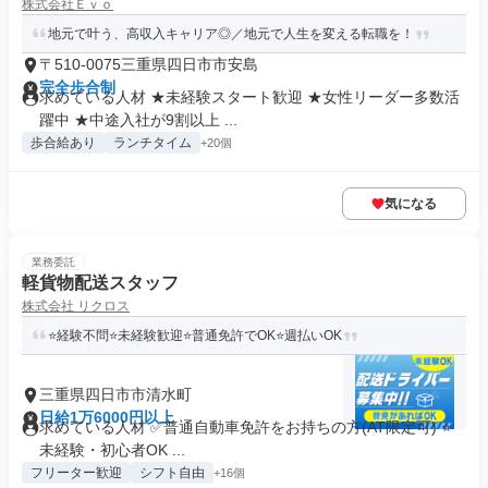
株式会社Ｅｖｏ
地元で叶う、高収入キャリア◎／地元で人生を変える転職を！
〒510-0075三重県四日市市安島
完全歩合制
求めている人材 ★未経験スタート歓迎 ★女性リーダー多数活
躍中 ★中途入社が9割以上 ...
歩合給あり
ランチタイム
+20個
気になる
業務委託
軽貨物配送スタッフ
株式会社 リクロス
⭐経験不問⭐未経験歓迎⭐普通免許でOK⭐週払いOK
三重県四日市市清水町
日給1万6000円以上
求めている人材 ✅普通自動車免許をお持ちの方(AT限定可) ⭐
未経験・初心者OK ...
フリーター歓迎
シフト自由
+16個