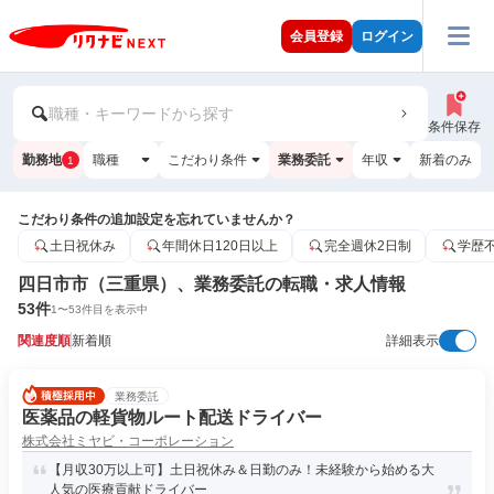
会員登録
ログイン
職種・キーワードから探す
条件保存
勤務地
職種
こだわり条件
業務委託
年収
新着のみ
1
こだわり条件の追加設定を忘れていませんか？
土日祝休み
年間休日120日以上
完全週休2日制
学歴
四日市市（三重県）、業務委託の転職・求人情報
53
件
1
〜
53
件目を表示中
関連度順
新着順
詳細表示
業務委託
医薬品の軽貨物ルート配送ドライバー
株式会社ミヤビ・コーポレーション
【月収30万以上可】土日祝休み＆日勤のみ！未経験から始める大
人気の医療貢献ドライバー