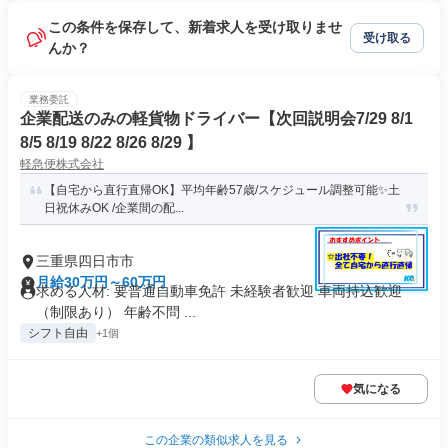
この条件を保存して、新着求人を受け取りませ
受け取る
んか？
業務委託
企業配送のみの軽貨物ドライバー【次回説明会7/29 8/1
8/5 8/19 8/22 8/26 8/29 】
軽急便株式会社
【自宅から直行直帰OK】平均年齢57歳/スケジュール調整可能✨土
日祝休みOK /企業間の配...
三重県四日市市
月給30万円～60万円
求める人材: 要普通自動車免許 未経験者歓迎 車両持込歓迎
（制限あり） 年齢不問 ...
シフト自由
+1個
気になる
この企業の類似求人を見る