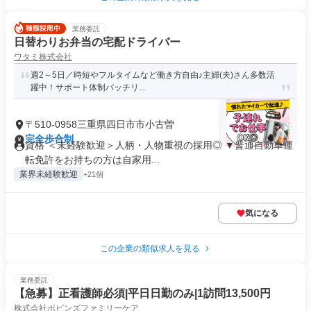
業務委託
日替わりお弁当の宅配ドライバー
ワタミ株式会社
週2～5日／時短やフルタイムなど働き方自由♪主婦(夫)さん多数活
躍中！サポート体制バッチリ...
〒510-0958三重県四日市市小古曽
完全歩合制
資格 ＜未経験歓迎＞人柄・人物重視の採用◎ ▼普通自動車運
転免許をお持ちの方は自家用...
業界未経験歓迎
+21個
気になる
この企業の類似求人を見る
業務委託
【急募】正看護師必須|平日日勤のみ|1訪問13,500円
株式会社ポピンズファミリーケア