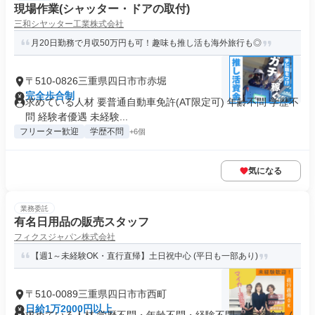
現場作業(シャッター・ドアの取付)
三和シヤッター工業株式会社
月20日勤務で月収50万円も可！趣味も推し活も海外旅行も◎
〒510-0826三重県四日市市赤堀
完全歩合制
求めている人材 要普通自動車免許(AT限定可) 年齢不問 学歴不
問 経験者優遇 未経験...
フリーター歓迎
学歴不問
+6個
気になる
業務委託
有名日用品の販売スタッフ
フィクスジャパン株式会社
【週1～未経験OK・直行直帰】土日祝中心 (平日も一部あり)
〒510-0089三重県四日市市西町
日給1万2000円以上