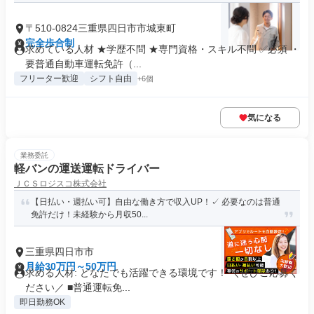
〒510-0824三重県四日市市城東町
完全歩合制
求めている人材 ★学歴不問 ★専門資格・スキル不問 ✅必須 ・
要普通自動車運転免許（...
フリーター歓迎
シフト自由
+6個
気になる
業務委託
軽バンの運送運転ドライバー
ＪＣＳロジスコ株式会社
【日払い・週払い可】自由な働き方で収入UP！✓ 必要なのは普通
免許だけ！未経験から月収50...
三重県四日市市
月給30万円～50万円
求める人材: どなたでも活躍できる環境です！ ＼ぜひご応募く
ださい／ ■普通運転免...
即日勤務OK