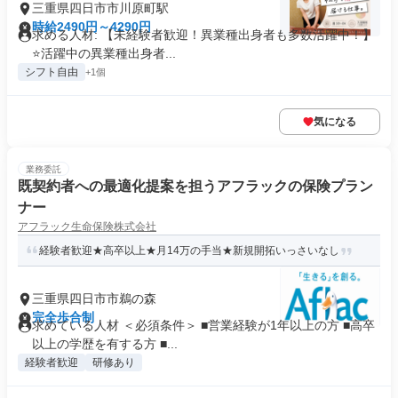
三重県四日市市川原町駅
時給2490円～4290円
求める人材: 【未経験者歓迎！異業種出身者も多数活躍中！】
⭐️活躍中の異業種出身者...
シフト自由
+1個
気になる
業務委託
既契約者への最適化提案を担うアフラックの保険プラン
ナー
アフラック生命保険株式会社
経験者歓迎★高卒以上★月14万の手当★新規開拓いっさいなし
三重県四日市市鵜の森
完全歩合制
求めている人材 ＜必須条件＞ ■営業経験が1年以上の方 ■高卒
以上の学歴を有する方 ■...
経験者歓迎
研修あり