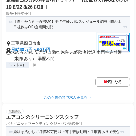
19 8/22 8/26 8/29 】
軽急便株式会社
【自宅から直行直帰OK】平均年齢57歳/スケジュール調整可能✨土
日祝休みOK /企業間の配...
三重県四日市市
月給30万円～60万円
求める人材: 要普通自動車免許 未経験者歓迎 車両持込歓迎
（制限あり） 学歴不問 ...
シフト自由
+1個
気になる
この企業の類似求人を見る
業務委託
エアコンのクリーニングスタッフ
パナソニックマーケティングジャパン株式会社
経験を活かして月収30万円以上可｜研修動画・手順書ありで安心