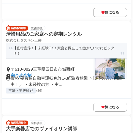
気になる
業務委託
清掃用品のご家庭への定期レンタル
株式会社ダスキン三栄
【直行直帰！】未経験OK！家庭と両立して働きたい方にピッタ
リ！
〒510-0829三重県四日市市城西町
完全歩合制
資格 要普通自動車運転免許,未経験者歓迎 ＼以下の方が活躍
中！／ ・未経験の方 ・主...
主婦・主夫歓迎
+3個
気になる
業務委託
大手楽器店でのヴァイオリン講師