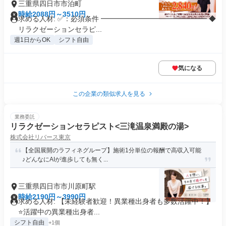
三重県四日市市泊町
時給2088円～3510円
求める人材: ✅：必須条件 ━━━━━━━━━━━━━━━ ◆
リラクゼーションセラピ...
週1日からOK
シフト自由
気になる
この企業の類似求人を見る
業務委託
リラクゼーションセラピスト<三滝温泉満殿の湯>
株式会社リバース東京
【全国展開のラフィネグループ】施術1分単位の報酬で高収入可能
♪どんなにAIが進歩しても無く...
三重県四日市市川原町駅
時給2190円～3990円
求める人材: 【未経験者歓迎！異業種出身者も多数活躍中！】
⭐️活躍中の異業種出身者...
シフト自由
+1個