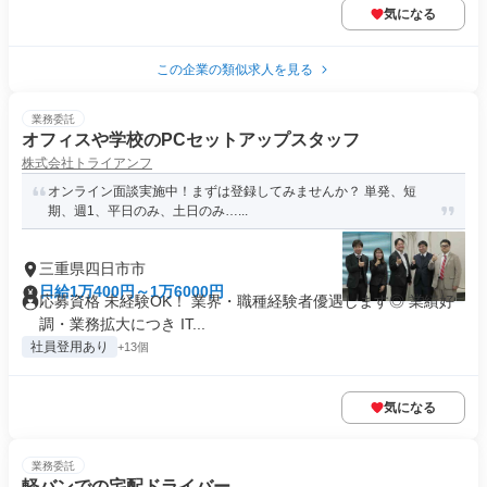
気になる
この企業の類似求人を見る
業務委託
オフィスや学校のPCセットアップスタッフ
株式会社トライアンフ
オンライン面談実施中！まずは登録してみませんか？ 単発、短
期、週1、平日のみ、土日のみ…...
三重県四日市市
日給1万400円～1万6000円
応募資格 未経験OK！ 業界・職種経験者優遇します◎ 業績好
調・業務拡大につき IT...
社員登用あり
+13個
気になる
業務委託
軽バンでの宅配ドライバー