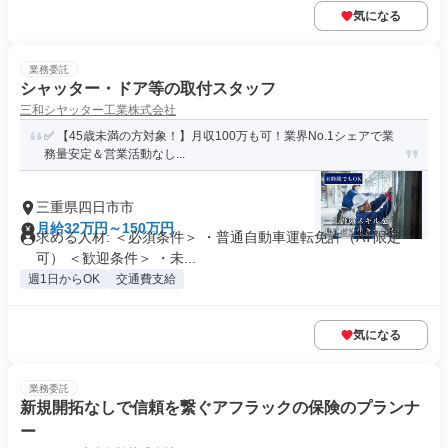
気になる
業務委託
シャッター・ドア等の取付スタッフ
三和シヤッター工業株式会社
✅ 【45歳未満の方対象！】月収100万も可！業界No.1シェアで業
務量安定＆営業活動なし...
三重県四日市市
月給32万円～150万円
求める人材: ＜必須条件＞ ・普通自動車運転免許（AT限定
可） ＜歓迎条件＞ ・未...
週1日からOK
交通費支給
気になる
業務委託
新規開拓なしで信頼を繋ぐアフラックの保険のプランナ
ー