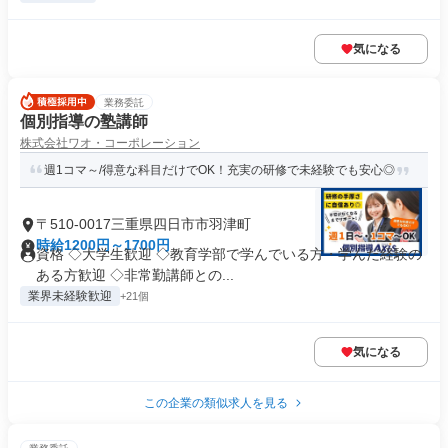
気になる
業務委託
個別指導の塾講師
株式会社ワオ・コーポレーション
週1コマ～/得意な科目だけでOK！充実の研修で未経験でも安心◎
〒510-0017三重県四日市市羽津町
時給1200円～1700円
資格 ◇大学生歓迎 ◇教育学部で学んでいる方・学んだ経験の
ある方歓迎 ◇非常勤講師との...
業界未経験歓迎
+21個
気になる
この企業の類似求人を見る