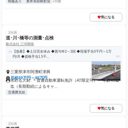
制服あり
業界未経験歓迎
+21個
気になる
正社員
道･川･橋等の測量･点検
株式会社 三洋開発
【急募】◆土日完全休み ◆賞与年2～3回 ◆現場手当3千円～1万
円/月 ◆資格手当1.5千...
三重県津市阿漕町津興
月給20万円～40万円
求める人材: ＊普通自動車運転免許（AT限定可） ＊年齢45歳
迄（長期勤続によるキャ...
交通費支給
気になる
正社員