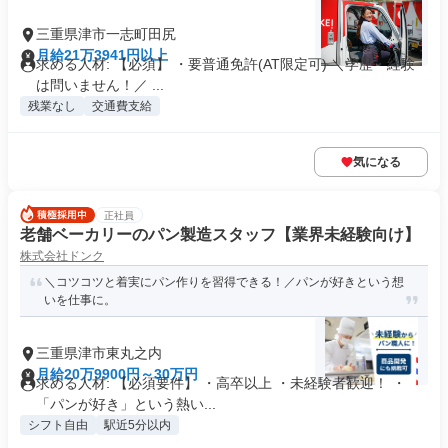
三重県津市一志町田尻
月給21万3941円以上
求める人材: 【必須】 ・要普通免許(AT限定可) ＼学歴・経験
は問いません！／ ...
残業なし
交通費支給
気になる
正社員
老舗ベーカリーのパン製造スタッフ【業界未経験向け】
株式会社ドンク
＼コツコツと着実にパン作りを習得できる！／パンが好きという想
いを仕事に。
三重県津市東丸之内
月給20万9900円～30万円
求める人材: 【必須要件】 ・高卒以上 ・未経験者歓迎！ ・
「パンが好き」という熱い...
シフト自由
駅近5分以内