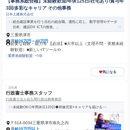
【事務系総合職】未経験歓迎/年休125日/社宅あり/賞与年
3回/多彩なキャリア その他事務
日本土建株式会社
総合建設事業を行う当社の総合職。適性に応じ、数字管理やデータ
分析、建設DX･ICTの推進、...
三重県津市
月給26万円～40万円
必要な経験・能力等 【必須】■大卒以上（文理不問・実務未経
験歓迎）■新しいITツールや...
業界未経験歓迎
+5個
気になる
正社員
行政書士事務スタッフ
行政書士法人佐久間行政法務事務所
未経験OK◎年間休日120日◆研修充実×キャリアを築ける
〒514-0034三重県津市南丸之内
月給25万円以上