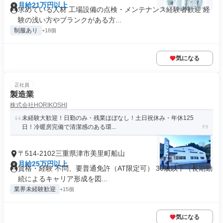
月給21万円以上
求めている人材 工場設備の点検・メンテナンス経験者歓迎 経
験の浅い方やブランクがある方...
制服あり
+18個
気になる
正社員
製造業
株式会社HORIKOSHI
未経験大歓迎！日勤のみ・残業ほぼなし！土日祝休み・年休125
日！冷暖房完備で清潔感のある環...
〒514-2102三重県津市美里町船山
月給25万円以上
資格・経験 不問、要普通免許（AT限定可） 30歳以下（長期勤
続によるキャリア形成を図...
業界未経験歓迎
+15個
気になる