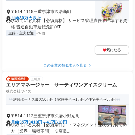
〒514-1118三重県津市久居新町
月給30万円以上
求めている人材 【必須資格】 サービス管理責任者に準ずる資
格 普通自動車運転免許(AT...
主婦・主夫歓迎
+37個
気になる
この企業の類似求人を見る
正社員
エリアマネージャー サーティワンアイスクリーム
株式会社ワイズ
継続ボーナス最大50万円！家族手当〜1万円／住宅手当〜5万円
〒514-1112三重県津市久居小野辺町
月給35万3410円～41万610円
求めている人材 【必須条件】 ・マネジメント経験をお持ちの
方（業界・職種不問） ※店長...