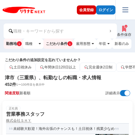
会員登録
ログイン
職種・キーワードから探す
条件保存
勤務地
職種
こだわり条件
雇用形態
年収
新着のみ
1
1
こだわり条件の追加設定を忘れていませんか？
土日祝休み
年間休日120日以上
完全週休2日制
学歴
津市（三重県）、転勤なしの転職・求人情報
452
件
1
〜
100
件目を表示中
関連度順
新着順
詳細表示
正社員
営業事務スタッフ
株式会社ＳＨＹ
未経験大歓迎！海外出張のチャンスも！土日祝休！残業少なめ