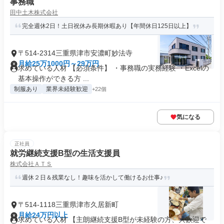
事務職
田中土木株式会社
完全週休2日！土日祝休み長期休暇あり【年間休日125日以上】
〒514-2314三重県津市安濃町妙法寺
月給25万1000円～29万円
求めている人材 【必須条件】 ・事務職の実務経験 ・Excelの
基本操作ができる方 ...
制服あり
業界未経験歓迎
+22個
気になる
正社員
就労継続支援B型の生活支援員
株式会社ＡＴＳ
週休２日＆残業なし！趣味を活かして働けるお仕事♪
〒514-1118三重県津市久居新町
月給24万円以上
求めている人材 【主朗継続支援B型が未経験の方、大歓迎で