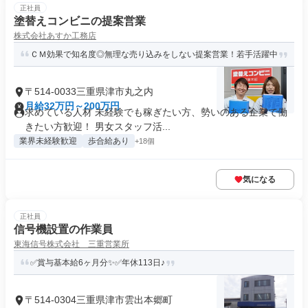
正社員
塗替えコンビニの提案営業
株式会社あすか工務店
ＣＭ効果で知名度◎無理な売り込みをしない提案営業！若手活躍中
〒514-0033三重県津市丸之内
月給32万円～200万円
求めている人材 未経験でも稼ぎたい方、勢いのある企業で働
きたい方歓迎！ 男女スタッフ活...
業界未経験歓迎
歩合給あり
+18個
気になる
正社員
信号機設置の作業員
東海信号株式会社 三重営業所
✅賞与基本給6ヶ月分✨✅年休113日♪
〒514-0304三重県津市雲出本郷町