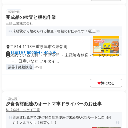
派遣社員
完成品の検査と梱包作業
三陽工業株式会社
未経験から始められる検査・梱包のお仕事です！/正三
〒514-1118三重県津市久居新町
月給19万5000円～40万円
求めている人材 ・学歴不問 ・未経験者歓迎 パートやアルバイ
ト、日雇いなど フルタイ...
業界未経験歓迎
+22個
気になる
正社員
夕食食材配達のオートマ車ドライバーのお仕事
株式会社ヨシケイ三重
普通運転免許でOK◎軽自動車使用◎未経験OK◎ルートは自宅付
近！ノルマなし！残業なし！