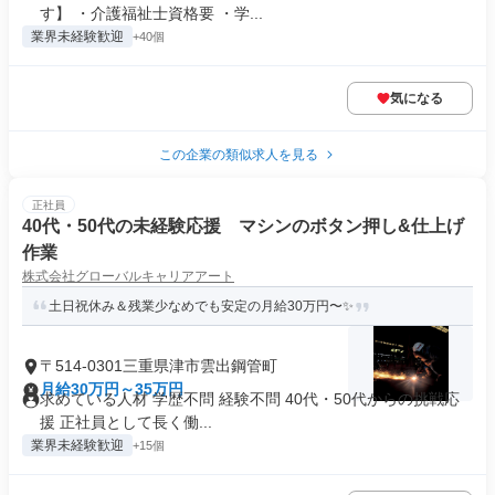
す】 ・介護福祉士資格要 ・学...
業界未経験歓迎
+40個
気になる
この企業の類似求人を見る
正社員
40代・50代の未経験応援 マシンのボタン押し&仕上げ
作業
株式会社グローバルキャリアアート
土日祝休み＆残業少なめでも安定の月給30万円〜✨
〒514-0301三重県津市雲出鋼管町
月給30万円～35万円
求めている人材 学歴不問 経験不問 40代・50代からの挑戦応
援 正社員として長く働...
業界未経験歓迎
+15個