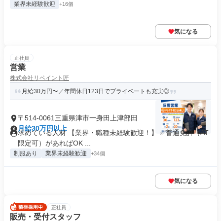
業界未経験歓迎
+16個
気になる
正社員
営業
株式会社リペイント匠
月給30万円〜／年間休日123日でプライベートも充実◎
〒514-0061三重県津市一身田上津部田
月給30万円以上
求めている人材 【業界・職種未経験歓迎！】 ✅普通免許（AT
限定可）があればOK ...
制服あり
業界未経験歓迎
+34個
気になる
正社員
販売・受付スタッフ