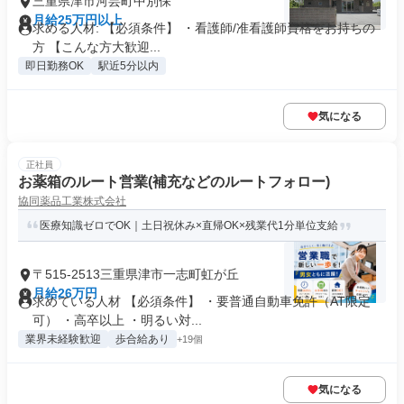
三重県津市河芸町中別保
月給25万円以上
求める人材: 【必須条件】 ・看護師/准看護師資格をお持ちの
方 【こんな方大歓迎...
即日勤務OK
駅近5分以内
気になる
正社員
お薬箱のルート営業(補充などのルートフォロー)
協同薬品工業株式会社
医療知識ゼロでOK｜土日祝休み×直帰OK×残業代1分単位支給
〒515-2513三重県津市一志町虹が丘
月給26万円
求めている人材 【必須条件】 ・要普通自動車免許（AT限定
可） ・高卒以上 ・明るい対...
業界未経験歓迎
歩合給あり
+19個
気になる