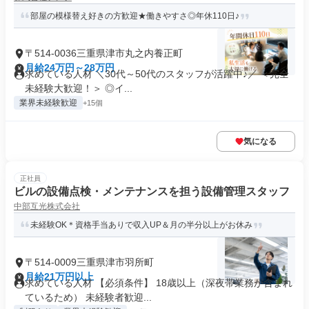
部屋の模様替え好きの方歓迎★働きやすさ◎年休110日♪
〒514-0036三重県津市丸之内養正町
月給24万円～28万円
求めている人材 ＼30代～50代のスタッフが活躍中♪／ ＜完全
未経験大歓迎！＞ ◎イ...
業界未経験歓迎
+15個
気になる
正社員
ビルの設備点検・メンテナンスを担う設備管理スタッフ
中部互光株式会社
未経験OK＊資格手当ありで収入UP＆月の半分以上がお休み
〒514-0009三重県津市羽所町
月給21万円以上
求めている人材 【必須条件】 18歳以上（深夜帯業務が含まれ
ているため） 未経験者歓迎...