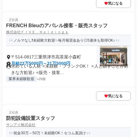
気になる
正社員
FRENCH Bleuのアパレル接客・販売スタッフ
株式会社ＦＩＶＥ．Ｈｏｌｄｉｎｇｓ
ノルマなし❗未経験大歓迎✨毎月報奨金あり◎5連休も取得OK♪
〒514-0817三重県津市高茶屋小森町
月給23万5000円～31万5000円
求めている人材 ⭐未経験・ブランクOK！ ⭐人と話すことが好
きな方歓迎♪ ⭐販売・接客...
業界未経験歓迎
+29個
気になる
正社員
防犯設備設置スタッフ
サンアイ株式会社
祝金30万～50万！未経験OK！セコム直請け