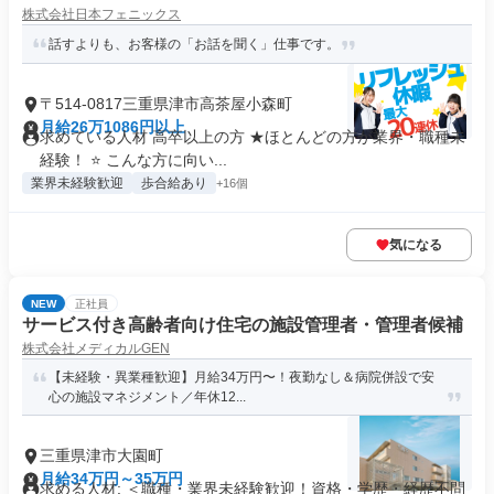
株式会社日本フェニックス
話すよりも、お客様の「お話を聞く」仕事です。
〒514-0817三重県津市高茶屋小森町
月給26万1086円以上
求めている人材 高卒以上の方 ★ほとんどの方が業界・職種未
経験！ ⭐ こんな方に向い...
業界未経験歓迎
歩合給あり
+16個
気になる
NEW
正社員
サービス付き高齢者向け住宅の施設管理者・管理者候補
株式会社メディカルGEN
【未経験・異業種歓迎】月給34万円〜！夜勤なし＆病院併設で安
心の施設マネジメント／年休12...
三重県津市大園町
月給34万円～35万円
求める人材: ＜職種・業界未経験歓迎！資格・学歴・経歴不問