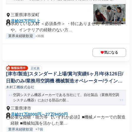
三重県津市栄町
月給25万円以上
求めている人材 ＜必須条件＞ ・特にありません ※営業経験
や、インテリアの経験のない方...
業界未経験歓迎
+36個
気になる
正社員
[津市/製造]スタンダード上場/賞与実績6ヶ月/年休126日/
日勤のみ/業務用空調機 機械製造オペレーター/ラインマ
木村工機株式会社
ネージャー
空調システム機器メーカーである当社にて、自社製品（業務用空調
システム機器）における部品の製...
三重県津市
月給21万8000円～27万9450円
必要な経験・能力等 【いずれか必須】■機械メーカーでの製造
経験 ■機械知識を活かした業...
業界未経験歓迎
+7個