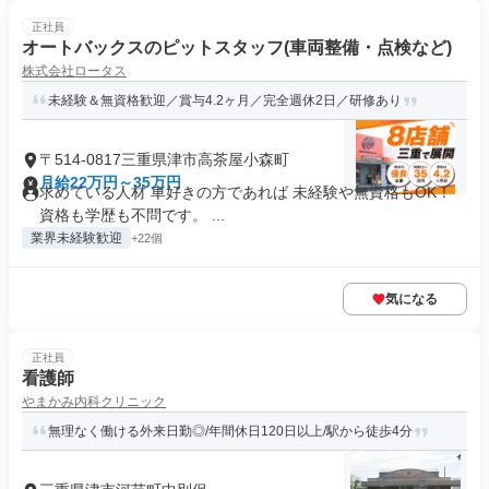
正社員
オートバックスのピットスタッフ(車両整備・点検など)
株式会社ロータス
未経験＆無資格歓迎／賞与4.2ヶ月／完全週休2日／研修あり
〒514-0817三重県津市高茶屋小森町
月給22万円～35万円
求めている人材 車好きの方であれば 未経験や無資格もOK！
資格も学歴も不問です。 ...
業界未経験歓迎
+22個
気になる
正社員
看護師
やまかみ内科クリニック
無理なく働ける外来日勤◎/年間休日120日以上/駅から徒歩4分