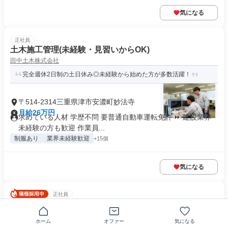
気になる
正社員
土木施工管理(未経験・見習いからOK)
田中土木株式会社
完全週休2日制の土日休み◎未経験から始めた方が多数活躍！
〒514-2314三重県津市安濃町妙法寺
月給26万円
求めている人材 学歴不問 要普通自動車運転免許 ⏩ 建設業界
未経験の方も歓迎 作業員...
制服あり
業界未経験歓迎
+15個
気になる
正社員
店舗での受付・ご案内
株式会社クロップス
ホーム
オファー
気になる