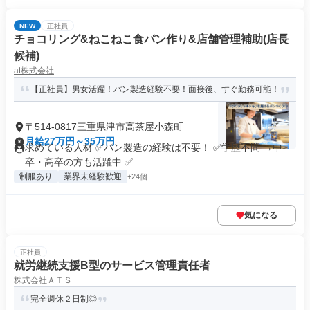
NEW
正社員
チョコリング&ねこねこ食パン作り&店舗管理補助(店長
候補)
at株式会社
【正社員】男女活躍！パン製造経験不要！面接後、すぐ勤務可能！
〒514-0817三重県津市高茶屋小森町
月給27万円～35万円
求めている人材 ✅パン製造の経験は不要！ ✅学歴不問 →中
卒・高卒の方も活躍中 ✅...
制服あり
業界未経験歓迎
+24個
気になる
正社員
就労継続支援B型のサービス管理責任者
株式会社ＡＴＳ
完全週休２日制◎