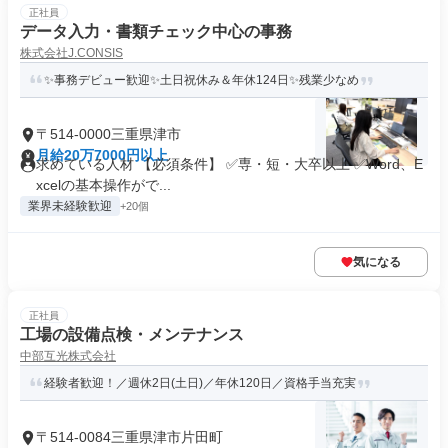
正社員
データ入力・書類チェック中心の事務
株式会社J.CONSIS
✨事務デビュー歓迎✨土日祝休み＆年休124日✨残業少なめ
〒514-0000三重県津市
月給20万7000円以上
求めている人材 【必須条件】 ✅専・短・大卒以上 ✅Word、E
xcelの基本操作がで...
業界未経験歓迎
+20個
気になる
正社員
工場の設備点検・メンテナンス
中部互光株式会社
経験者歓迎！／週休2日(土日)／年休120日／資格手当充実
〒514-0084三重県津市片田町