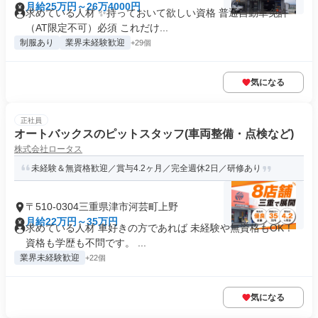
月給25万円～26万4000円
求めている人材 ✨持っておいて欲しい資格 普通自動車免許
（AT限定不可）必須 これだけ...
制服あり
業界未経験歓迎
+29個
気になる
正社員
オートバックスのピットスタッフ(車両整備・点検など)
株式会社ロータス
未経験＆無資格歓迎／賞与4.2ヶ月／完全週休2日／研修あり
〒510-0304三重県津市河芸町上野
月給22万円～35万円
求めている人材 車好きの方であれば 未経験や無資格もOK！
資格も学歴も不問です。 ...
業界未経験歓迎
+22個
気になる