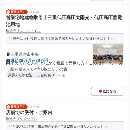
正社員
営業宅地建物取引士三重低圧高圧太陽光・低圧高圧蓄電
池用地
株式会社エコスマイル
歩合は入社後最大毎月！本気で稼ぎたい人！大型連休三回も！
三重県津市中央
月給28万円～38万円
求めている人材 とにかく素直で元気な方！この指とまれ！ 実
績を積んでいずれ各エリアの責...
業界未経験歓迎
歩合給あり
+25個
気になる
正社員
店舗での受付・ご案内
株式会社クロップス
＼20代活躍中／未経験が8割✅年休130日✅個人ノルマなし