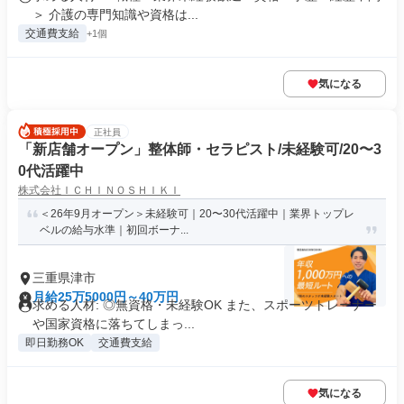
＞ 介護の専門知識や資格は...
交通費支給
+1個
気になる
正社員
「新店舗オープン」整体師・セラピスト/未経験可/20〜3
0代活躍中
株式会社ＩＣＨＩＮＯＳＨＩＫＩ
＜26年9月オープン＞未経験可｜20〜30代活躍中｜業界トップレ
ベルの給与水準｜初回ボーナ...
三重県津市
月給25万5000円～40万円
求める人材: ◎無資格・未経験OK また、スポーツトレーナー
や国家資格に落ちてしまっ...
即日勤務OK
交通費支給
気になる