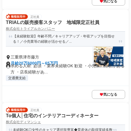
気になる
正社員
TRIALの販売接客スタッフ 地域限定正社員
株式会社トライアルカンパニー
【未経験歓迎】年齢不問／キャリアアップ・年収アップを目指せ
る！／小売業等の経験が活かせる／...
三重県津市藤方
月給20万6000円～65万円
求める人材: 必須 ・業界未経験OK 歓迎 ・小売業の経験がある
方 ・店長経験があ...
交通費支給
気になる
正社員
To個人│住宅のインテリアコーディネーター
株式会社ディマンシェ
未経験OK◎女性のキャリア選択肢豊富◆育産休の取得実績多数