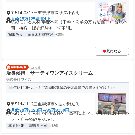
〒514-0817三重県津市高茶屋小森町
月給25万1254円以上
求めている人材 学歴不問（中卒・高卒の方も活躍中） 経験不
問（接客・販売経験も一切不問...
制服あり
業界未経験歓迎
+20個
気になる
正社員
店長候補 サーティワンアイスクリーム
株式会社ワイズ
年休110日以上！定着率90%超の安定基盤で高収入を実現！
〒514-1112三重県津市久居小野辺町
月給30万3120円～35万3150円
求めている人材 <必須条件> ・高卒以上 ＜こんな方におすすめ
＞ ・店長経験を活かし...
車通勤OK
職場見学可
+13個