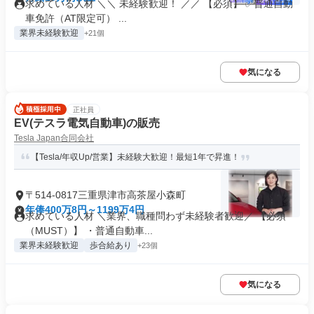
求めている人材 ＼＼ 未経験歓迎！ ／／ 【必須】 ✅普通自動
車免許（AT限定可） ...
業界未経験歓迎
+21個
気になる
正社員
EV(テスラ電気自動車)の販売
Tesla Japan合同会社
【Tesla/年収Up/営業】未経験大歓迎！最短1年で昇進！
〒514-0817三重県津市高茶屋小森町
年俸400万8円～1199万4円
求めている人材 ＼業界、職種問わず未経験者歓迎／ 【必須
（MUST）】 ・普通自動車...
業界未経験歓迎
歩合給あり
+23個
気になる