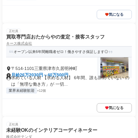
気になる
正社員
買取専門店おたからやの査定・接客スタッフ
キース株式会社
オープン以来6年間離職者ゼロ！働きやすさ保証します◎
〒514-1101三重県津市久居明神町
月給26万2030円～40万500円
求めている人材 【求める人材】 6年間、誰も辞めていない の
は「無理な働き方」が 一切...
業界未経験歓迎
+12個
気になる
正社員
未経験OKのインテリアコーディネーター
株式会社テンダ