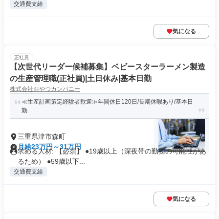
交通費支給
気になる
正社員
【次世代リーダー候補募集】ベビースターラーメン製造
の生産管理職(正社員)|土日休み|基本日勤
株式会社おやつカンパニー
≪生産計画策定経験者歓迎≫年間休日120日/長期休暇あり/基本日
勤
三重県津市森町
月給23万円～31万円
求める人材: 【必須】 ●19歳以上（深夜帯の勤務の可能性があ
るため） ●59歳以下...
交通費支給
気になる