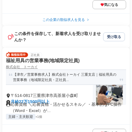
気になる
この企業の類似求人を見る
この条件を保存して、新着求人を受け取りませ
受け取る
んか？
正社員
福祉用具の営業事務(地域限定社員)
株式会社 トーカイ
【津市／営業事務求人】株式会社トーカイ 三重支店｜福祉用具の
営業事務（地域限定社員・正社員...
〒514-0817三重県津市高茶屋小森町
月給22万1500円以上
応募資格 ＼応募資格・活かせるスキル／ ・基本的なPC操作
（Word・Excel）が...
主婦・主夫歓迎
+1個