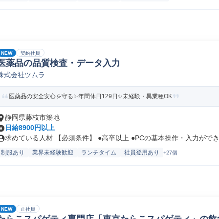
NEW
契約社員
医薬品の品質検査・データ入力
株式会社ツムラ
医薬品の安全安心を守る✨年間休日129日✨未経験・異業種OK
静岡県藤枝市築地
日給8900円以上
求めている人材 【必須条件】 ●高卒以上 ●PCの基本操作・入力ができ.
制服あり
業界未経験歓迎
ランチタイム
社員登用あり
+27個
NEW
正社員