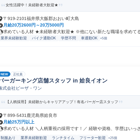
女性活躍中！未経験者大歓迎★
〒919-2101福井県大飯郡おおい町大島
月給20万2600円～20万5000円
求めている人材 ★未経験者大歓迎★ ※他にない新たな職場を求めてる方
業界未経験歓迎
バイク通勤OK
学歴不問
車通勤OK
+5個
NEW
正社員
バーガーキング店舗スタッフ in 姶良イオン
株式会社ビーザ・ワン
【人柄採用】未経験からキャリアアップ！有名バーガー店スタッフ
〒899-5431鹿児島県姶良市
月給25万円以上
求めている人材 ＼人柄重視の採用です！／ 経験や資格、学歴はいっさい
制服あり
業界未経験歓迎
ランチタイム
フリーター歓迎
+25個