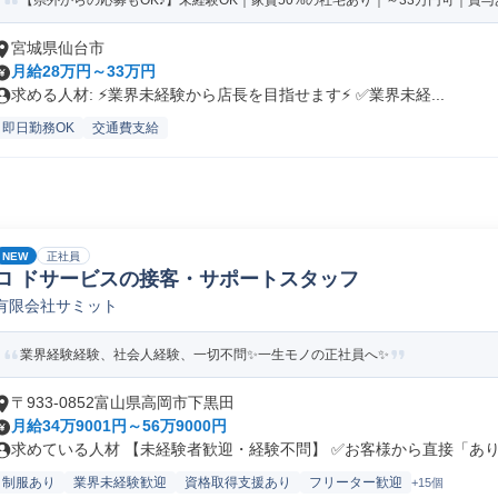
【県外からの応募もOK♪】未経験OK｜家賃50%の社宅あり｜～33万円可｜賞与あ
宮城県仙台市
月給28万円～33万円
求める人材: ⚡️業界未経験から店長を目指せます⚡️ ✅️業界未経...
即日勤務OK
交通費支給
NEW
正社員
ロ ドサービスの接客・サポートスタッフ
有限会社サミット
業界経験経験、社会人経験、一切不問✨一生モノの正社員へ✨
〒933-0852富山県高岡市下黒田
月給34万9001円～56万9000円
求めている人材 【未経験者歓迎・経験不問】 ✅お客様から直接「ありが
制服あり
業界未経験歓迎
資格取得支援あり
フリーター歓迎
+15個