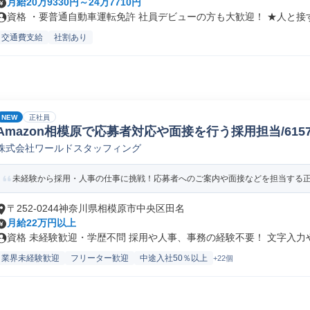
月給20万9330円～24万7710円
資格 ・要普通自動車運転免許 社員デビューの方も大歓迎！ ★人と接す.
交通費支給
社割あり
NEW
正社員
Amazon相模原で応募者対応や面接を行う採用担当/61578_
株式会社ワールドスタッフィング
未経験から採用・人事の仕事に挑戦！応募者へのご案内や面接などを担当する正社
〒252-0244神奈川県相模原市中央区田名
月給22万円以上
資格 未経験歓迎・学歴不問 採用や人事、事務の経験不要！ 文字入力やE
業界未経験歓迎
フリーター歓迎
中途入社50％以上
+22個