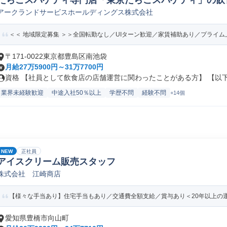
たらこスパゲティ専門店「東京たらこスパゲティ」の飲
アークランドサービスホールディングス株式会社
員/転勤なし)
＜＜ 地域限定募集 ＞＞全国転勤なし／UIターン歓迎／家賃補助あり／プライム上
〒171-0022東京都豊島区南池袋
月給27万5900円～31万7700円
資格 【社員として飲食店の店舗運営に関わったことがある方】 【以下の
業界未経験歓迎
中途入社50％以上
学歴不問
経験不問
+14個
NEW
正社員
アイスクリーム販売スタッフ
株式会社 江崎商店
【様々な手当あり】住宅手当もあり／交通費全額支給／賞与あり＜20年以上の
愛知県豊橋市向山町