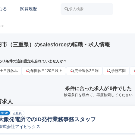
なる
閲覧履歴
求人検索
rce
市（三重県）のsalesforceの転職・求人情報
わり条件の追加設定を忘れていませんか？
土日祝休み
年間休日120日以上
完全週休2日制
学歴不問
条件に合った求人が 0件でした
検索条件を緩めて、再度検索してください
着求人
NEW
正社員
大飯発電所でのID発行業務事務スタッフ
株式会社アイビックス