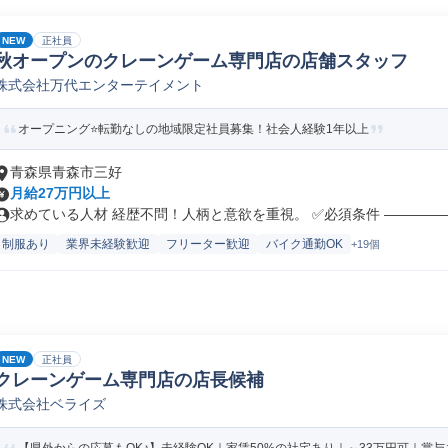
NEW
正社員
秋オープンのクレーンゲーム専門店の店舗スタッフ
株式会社万代エンターテイメント
オープニング⭐転勤なしの地域限定社員募集！社会人経験1年以上
青森県青森市三好
月給27万円以上
求めている人材 経歴不問！人柄と意欲を重視。 ✅必須条件 ――――――
制服あり
業界未経験歓迎
フリーター歓迎
バイク通勤OK
+19個
NEW
正社員
クレーンゲーム専門店の店長候補
株式会社ベライズ