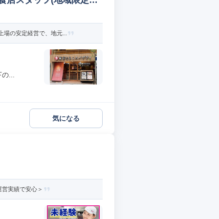
食店スタッフ(地域限定社
場の安定経営で、地元...
...
気になる
運営実績で安心＞