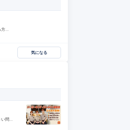
...
気になる
問...