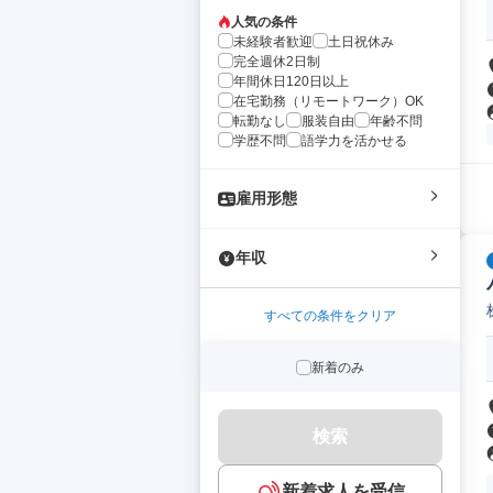
人気の条件
未経験者歓迎
土日祝休み
完全週休2日制
年間休日120日以上
在宅勤務（リモートワーク）OK
転勤なし
服装自由
年齢不問
学歴不問
語学力を活かせる
雇用形態
年収
すべての条件をクリア
新着のみ
検索
新着求人を受信