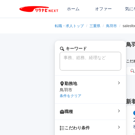
ホーム
オファー
気に
転職・求人トップ
/
三重県
/
鳥羽市
/
salesfo
鳥羽
キーワード
こだ
勤務地
鳥羽市
条件をクリア
新
職種
こだわり条件