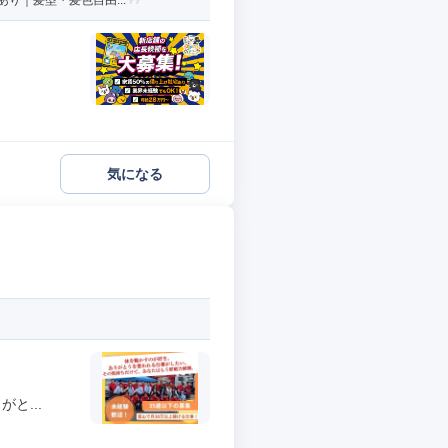
り｜髪型・髪色自由...
気になる
と...