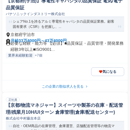
【京都府(宇治)】導電性キャパシタの品質保証 電気/電子
品質保証
パナソニックインダストリー株式会社
シェアNo.1を誇るアルミ導電性キャパシタの品質保証業務。顧客
固有要求（CSR）を把握し、...
京都府宇治市
月給33万4000円～43万4000円
必要な経験・能力等 【必須】■品質保証・品質管理・開発業務
経験3年以上■ISO9001...
業界未経験歓迎
+7個
気になる
この企業の類似求人を見る
正社員
【京都/物流マネジャー】スイーツや製茶の在庫・配送管
理/残業月10H/UIターン 倉庫管理(倉庫/配送センター)
株式会社中村藤吉本店
自社・OEM商品の在庫管理、倉庫運営、店舗配送管理等の物流マ