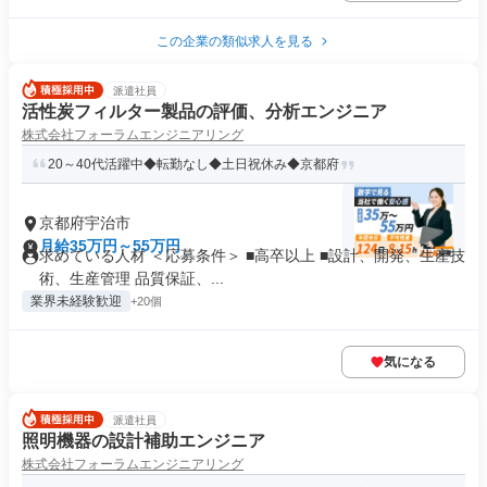
この企業の類似求人を見る
派遣社員
活性炭フィルター製品の評価、分析エンジニア
株式会社フォーラムエンジニアリング
20～40代活躍中◆転勤なし◆土日祝休み◆京都府
京都府宇治市
月給35万円～55万円
求めている人材 ＜応募条件＞ ■高卒以上 ■設計、開発、生産技
術、生産管理 品質保証、...
業界未経験歓迎
+20個
気になる
派遣社員
照明機器の設計補助エンジニア
株式会社フォーラムエンジニアリング