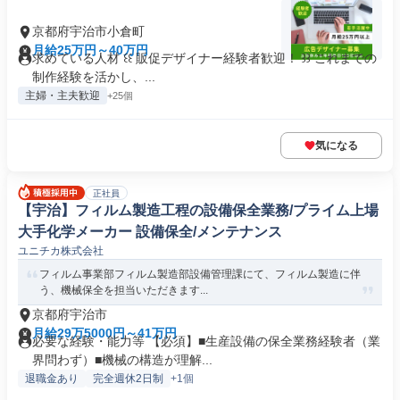
京都府宇治市小倉町
月給25万円～40万円
求めている人材 ꒰꒰ 販促デザイナー経験者歓迎！ ꒱꒱ これまでの
制作経験を活かし、...
主婦・主夫歓迎
+25個
気になる
正社員
【宇治】フィルム製造工程の設備保全業務/プライム上場
大手化学メーカー 設備保全/メンテナンス
ユニチカ株式会社
フィルム事業部フィルム製造部設備管理課にて、フィルム製造に伴
う、機械保全を担当いただきます...
京都府宇治市
月給29万5000円～41万円
必要な経験・能力等 【必須】■生産設備の保全業務経験者（業
界問わず）■機械の構造が理解...
退職金あり
完全週休2日制
+1個