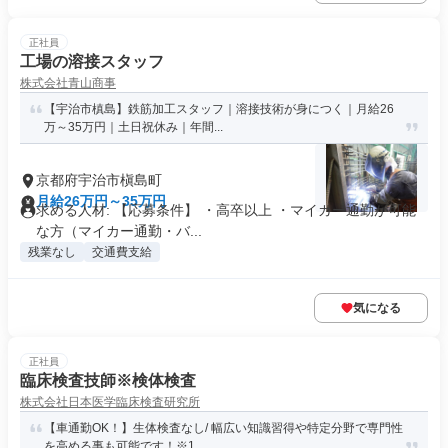
正社員
工場の溶接スタッフ
株式会社青山商事
【宇治市槙島】鉄筋加工スタッフ｜溶接技術が身につく｜月給26
万～35万円｜土日祝休み｜年間...
京都府宇治市槇島町
月給26万円～35万円
求める人材: 【応募条件】 ・高卒以上 ・マイカー通勤が可能
な方（マイカー通勤・バ...
残業なし
交通費支給
気になる
正社員
臨床検査技師※検体検査
株式会社日本医学臨床検査研究所
【車通勤OK！】生体検査なし/ 幅広い知識習得や特定分野で専門性
を高める事も可能です！※1...