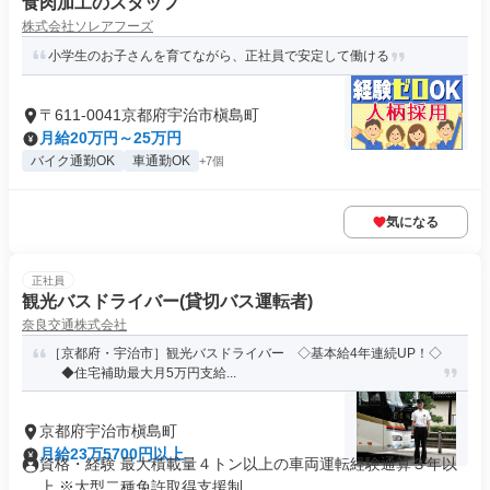
食肉加工のスタッフ
株式会社ソレアフーズ
小学生のお子さんを育てながら、正社員で安定して働ける
〒611-0041京都府宇治市槇島町
月給20万円～25万円
バイク通勤OK
車通勤OK
+7個
気になる
正社員
観光バスドライバー(貸切バス運転者)
奈良交通株式会社
［京都府・宇治市］観光バスドライバー ◇基本給4年連続UP！◇
◆住宅補助最大月5万円支給...
京都府宇治市槇島町
月給23万5700円以上
資格・経験 最大積載量４トン以上の車両運転経験通算３年以
上 ※大型二種免許取得支援制...