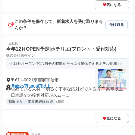
気になる
この条件を保存して、新着求人を受け取りませ
受け取る
んか？
正社員
今年12月OPEN予定|ホテリエ(フロント・受付対応)
株式会社東横イン
12月オープン予定♪自分の時間がたっぷり確保できるホテル勤務
〒611-0021京都府宇治市
月給25万5000円以上
求めている人材 ・明るく丁寧な応対ができる方 ・高卒以上 ・
日本語での接客対応がスムー...
制服あり
業界未経験歓迎
+28個
気になる
正社員