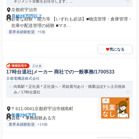
ネジメント全般をお任せします。...
京都府宇治市
月給28万円以上
必要な経験・能力等 【いずれも必須】■物流管理・倉庫管理・
在庫や配送管理の経験 ■マネ...
業界未経験歓迎
+5個
気になる
正社員
17時台退社|メーカー 商社での一般事務/1700533
京都電機器株式会社
向島駅＊正社員＊正社員へ・昇給賞与あり・残業ほぼナシ土日祝休
み／17時台退社
〒611-0041京都府宇治市槇島町
年俸290万円
資格 ＊事務経験ある方
業界未経験歓迎
+14個