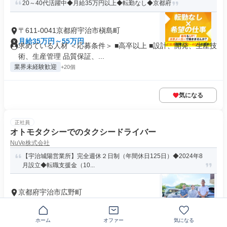
20～40代活躍中◆月給35万円以上◆転勤なし◆京都府
〒611-0041京都府宇治市槇島町
月給35万円～55万円
求めている人材 ＜応募条件＞ ■高卒以上 ■設計、開発、生産技
術、生産管理 品質保証、...
業界未経験歓迎
+20個
気になる
正社員
オトモタクシーでのタクシードライバー
NuVe株式会社
【宇治城陽営業所】完全週休２日制（年間休日125日）◆2024年8
月設立◆転職支援金（10...
京都府宇治市広野町
月給20万円～50万円
資格・経験 普通自動車運転免許（ＡＴ限定可） ※二種運転免
許取得のための自動車学校の入...
ホーム
オファー
気になる