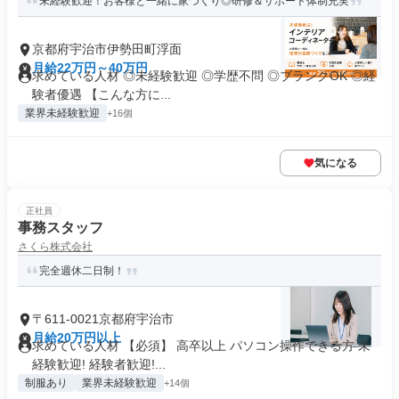
未経験歓迎！お客様と一緒に家づくり◎研修＆サポート体制充実
京都府宇治市伊勢田町浮面
月給22万円～40万円
求めている人材 ◎未経験歓迎 ◎学歴不問 ◎ブランクOK ◎経
験者優遇 【こんな方に...
業界未経験歓迎
+16個
気になる
正社員
事務スタッフ
さくら株式会社
完全週休二日制！
〒611-0021京都府宇治市
月給20万円以上
求めている人材 【必須】 高卒以上 パソコン操作できる方 未
経験歓迎! 経験者歓迎!...
制服あり
業界未経験歓迎
+14個