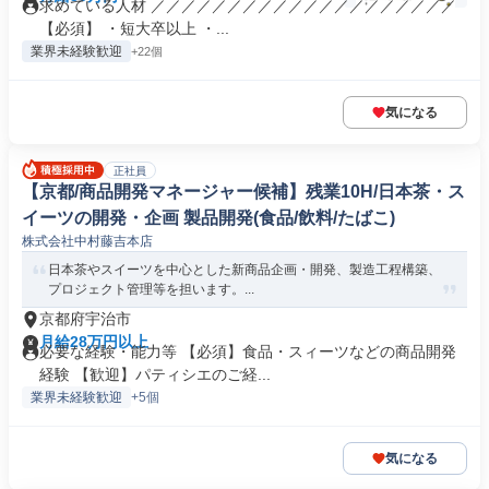
求めている人材 ／／／／／／／／／／／／／／／／／／／／
【必須】 ・短大卒以上 ・...
業界未経験歓迎
+22個
気になる
正社員
【京都/商品開発マネージャー候補】残業10H/日本茶・ス
イーツの開発・企画 製品開発(食品/飲料/たばこ)
株式会社中村藤吉本店
日本茶やスイーツを中心とした新商品企画・開発、製造工程構築、
プロジェクト管理等を担います。...
京都府宇治市
月給28万円以上
必要な経験・能力等 【必須】食品・スィーツなどの商品開発
経験 【歓迎】パティシエのご経...
業界未経験歓迎
+5個
気になる