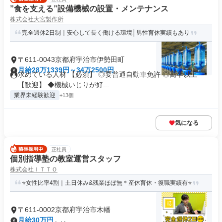
”食を支える”設備機械の設置・メンテナンス
株式会社大宮製作所
完全週休2日制｜安心して長く働ける環境│男性育休実績もあり
〒611-0043京都府宇治市伊勢田町
月給28万1339円～34万2500円
求めている人材 【必須】 ◎要普通自動車免許 ◎高卒以上
【歓迎】 ◆機械いじりが好...
業界未経験歓迎
+13個
気になる
正社員
個別指導塾の教室運営スタッフ
株式会社ＩＴＴＯ
⭐女性比率4割｜土日休み&残業ほぼ無＊産休育休・復職実績有⭐
〒611-0002京都府宇治市木幡
月給30万円