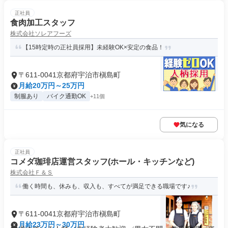
正社員
食肉加工スタッフ
株式会社ソレアフーズ
【15時定時の正社員採用】未経験OK×安定の食品！
〒611-0041京都府宇治市槇島町
月給20万円～25万円
制服あり
バイク通勤OK
+11個
気になる
正社員
コメダ珈琲店運営スタッフ(ホール・キッチンなど)
株式会社Ｆ＆Ｓ
働く時間も、休みも、収入も、すべてが満足できる職場です♪
〒611-0041京都府宇治市槇島町
月給23万円～30万円