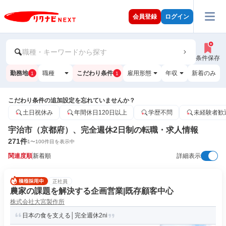
会員登録
ログイン
職種・キーワードから探す
条件保存
勤務地
職種
こだわり条件
雇用形態
年収
新着のみ
1
1
こだわり条件の追加設定を忘れていませんか？
土日祝休み
年間休日120日以上
学歴不問
未経験者歓
宇治市（京都府）、完全週休2日制の転職・求人情報
271
件
1
〜
100
件目を表示中
関連度順
新着順
詳細表示
正社員
農家の課題を解決する企画営業|既存顧客中心
株式会社大宮製作所
日本の食を支える│完全週休2ni