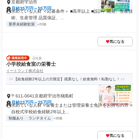
京都府宇治市
月給35万円～55万円
求めている人材 ＜応募条件＞ ■高卒以上 ■設計、開発、生産技
術、生産管理 品質保証、...
業界未経験歓迎
+20個
気になる
正社員
小学校給食室の栄養士
イートランド株式会社
【給食経験2年以上の方限定】残業なし！給食無料！転勤なし！
〒611-0041京都府宇治市槇島町
月給23万円～25万円
求めている人材 ⭐栄養士または管理栄養士免許をお持ちの方 ⭐
自校式学校給食経験2年以上...
制服あり
ランチタイム
+38個
気になる