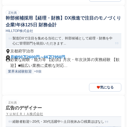
正社員
幹部候補採用【経理・財務】DX推進で注目のモノづくり
企業!年休125日 財務会計
HILLTOP株式会社
製造DXで注目を集める当社にて、幹部候補として経理・財務を中
心に管理部門を統括いただきます...
京都府宇治市
月給50万2600円～66万7950円
必要な経験・能力等 【必須】月次・年次決算の実務経験 【歓
迎】■幅広い業務に柔軟な対応...
業界未経験歓迎
+8個
気になる
正社員
広告のデザイナー
ＹＵＭＥＲＩＡ株式会社
経験者歓迎✨20代・30代活躍中✨土日祝休み◎残業ほぼなし