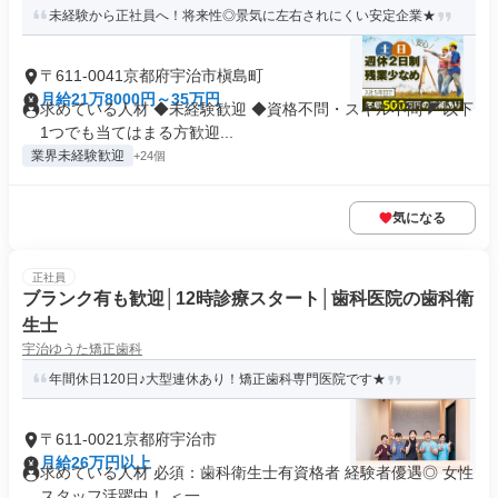
未経験から正社員へ！将来性◎景気に左右されにくい安定企業★
〒611-0041京都府宇治市槇島町
月給21万8000円～35万円
求めている人材 ◆未経験歓迎 ◆資格不問・スキル不問 ◤以下
1つでも当てはまる方歓迎...
業界未経験歓迎
+24個
気になる
正社員
ブランク有も歓迎│12時診療スタート│歯科医院の歯科衛
生士
宇治ゆうた矯正歯科
年間休日120日♪大型連休あり！矯正歯科専門医院です★
〒611-0021京都府宇治市
月給26万円以上
求めている人材 必須：歯科衛生士有資格者 経験者優遇◎ 女性
スタッフ活躍中！ ＜一...