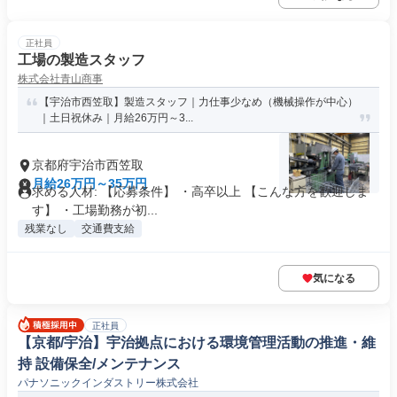
正社員
工場の製造スタッフ
株式会社青山商事
【宇治市西笠取】製造スタッフ｜力仕事少なめ（機械操作が中心）
｜土日祝休み｜月給26万円～3...
京都府宇治市西笠取
月給26万円～35万円
求める人材: 【応募条件】 ・高卒以上 【こんな方を歓迎しま
す】 ・工場勤務が初...
残業なし
交通費支給
気になる
正社員
【京都/宇治】宇治拠点における環境管理活動の推進・維
持 設備保全/メンテナンス
パナソニックインダストリー株式会社