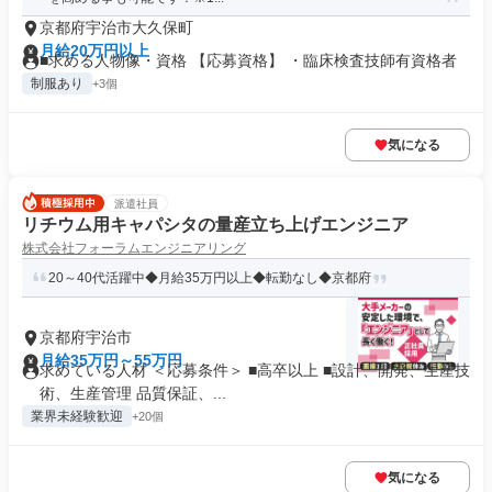
京都府宇治市大久保町
月給20万円以上
■求める人物像・資格 【応募資格】 ・臨床検査技師有資格者
制服あり
+3個
気になる
派遣社員
リチウム用キャパシタの量産立ち上げエンジニア
株式会社フォーラムエンジニアリング
20～40代活躍中◆月給35万円以上◆転勤なし◆京都府
京都府宇治市
月給35万円～55万円
求めている人材 ＜応募条件＞ ■高卒以上 ■設計、開発、生産技
術、生産管理 品質保証、...
業界未経験歓迎
+20個
気になる