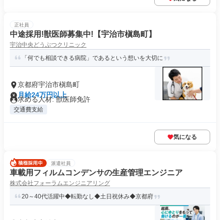
正社員
中途採用!獣医師募集中!【宇治市槇島町】
宇治中央どうぶつクリニック
「何でも相談できる病院」であるという想いを大切に
京都府宇治市槇島町
月給24万円以上
求める人材: 獣医師免許
交通費支給
気になる
派遣社員
車載用フィルムコンデンサの生産管理エンジニア
株式会社フォーラムエンジニアリング
20～40代活躍中◆転勤なし◆土日祝休み◆京都府