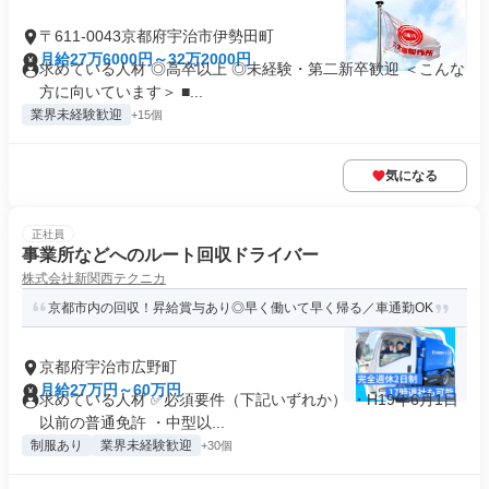
〒611-0043京都府宇治市伊勢田町
月給27万6000円～32万2000円
求めている人材 ◎高卒以上 ◎未経験・第二新卒歓迎 ＜こんな
方に向いています＞ ■...
業界未経験歓迎
+15個
気になる
正社員
事業所などへのルート回収ドライバー
株式会社新関西テクニカ
京都市内の回収！昇給賞与あり◎早く働いて早く帰る／車通勤OK
京都府宇治市広野町
月給27万円～60万円
求めている人材 ✅必須要件（下記いずれか） ・H19年6月1日
以前の普通免許 ・中型以...
制服あり
業界未経験歓迎
+30個