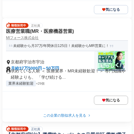
気になる
正社員
医療営業職(MR・医療機器営業)
MIフォース株式会社
未経験から月37万/年間休日125日！未経験からMR営業に！
京都府宇治市宇治
月給37万5000円～50万円
求めている人材 ＜ 医療業界・MR未経験歓迎！＞ 専門知識や
経験よりも、 「学び続ける...
業界未経験歓迎
+29個
気になる
この企業の類似求人を見る
正社員