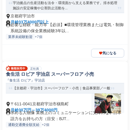
宇治拠点の生産活動を法令・環境面から支える業務です。排水処理
施設の安定稼働や公害防止活動を...
京都府宇治市
月給33万4000円以上
必要な経験・能力等 【必須】■環境管理業務または電気・制御
系統設備の保全業務経験3年以...
業界未経験歓迎
+7個
気になる
正社員
食生活 ロピア 宇治店 スーパーフロア 小売
『食生活 ロピア』宇治店
【京都府・宇治市】スーパーフロア・小売｜食品事業部／一般
〒611-0041京都府宇治市槇島町
月給30万円～39万4000円
求める人物像 業務上のコミュニケーションに支障のない日本
語力をお持ちの方（目安：BJT...
通勤交通費全額支給
+2個