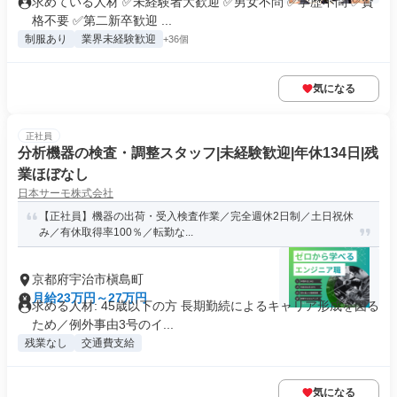
求めている人材 ✅未経験者大歓迎 ✅男女不問 ✅学歴不問 ✅資
格不要 ✅第二新卒歓迎 ...
制服あり
業界未経験歓迎
+36個
気になる
正社員
分析機器の検査・調整スタッフ|未経験歓迎|年休134日|残
業ほぼなし
日本サーモ株式会社
【正社員】機器の出荷・受入検査作業／完全週休2日制／土日祝休
み／有休取得率100％／転勤な...
京都府宇治市槇島町
月給23万円～27万円
求める人材: 45歳以下の方 長期勤続によるキャリア形成を図る
ため／例外事由3号のイ...
残業なし
交通費支給
気になる