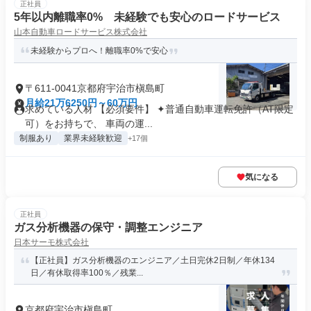
正社員
5年以内離職率0% 未経験でも安心のロードサービス
山本自動車ロードサービス株式会社
未経験からプロへ！離職率0%で安心
〒611-0041京都府宇治市槇島町
月給21万6250円～60万円
求めている人材 【必須要件】 ✦普通自動車運転免許（AT限定
可）をお持ちで、 車両の運...
制服あり
業界未経験歓迎
+17個
気になる
正社員
ガス分析機器の保守・調整エンジニア
日本サーモ株式会社
【正社員】ガス分析機器のエンジニア／土日完休2日制／年休134
日／有休取得率100％／残業...
京都府宇治市槇島町