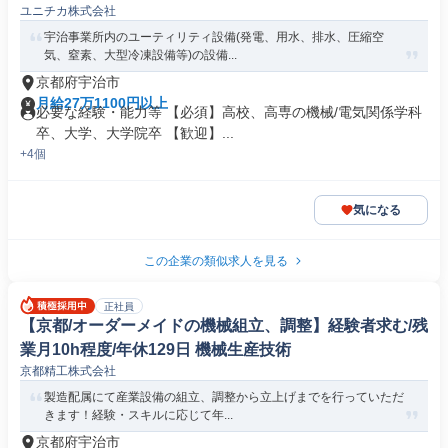
ユニチカ株式会社
宇治事業所内のユーティリティ設備(発電、用水、排水、圧縮空
気、窒素、大型冷凍設備等)の設備...
京都府宇治市
月給27万1100円以上
必要な経験・能力等 【必須】高校、高専の機械/電気関係学科
卒、大学、大学院卒 【歓迎】...
+4個
気になる
この企業の類似求人を見る
正社員
【京都/オーダーメイドの機械組立、調整】経験者求む/残
業月10h程度/年休129日 機械生産技術
京都精工株式会社
製造配属にて産業設備の組立、調整から立上げまでを行っていただ
きます！経験・スキルに応じて年...
京都府宇治市