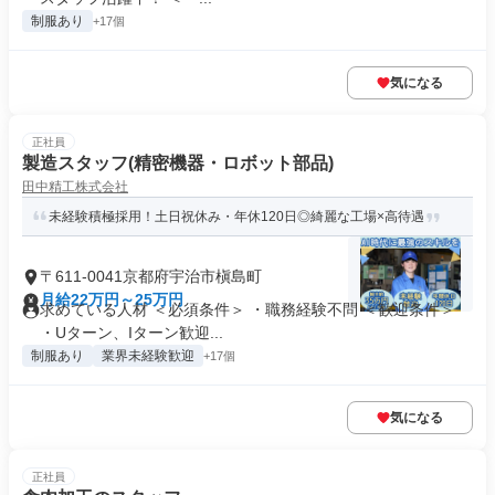
制服あり
+17個
気になる
正社員
製造スタッフ(精密機器・ロボット部品)
田中精工株式会社
未経験積極採用！土日祝休み・年休120日◎綺麗な工場×高待遇
〒611-0041京都府宇治市槇島町
月給22万円～25万円
求めている人材 ＜必須条件＞ ・職務経験不問 ＜歓迎条件＞
・Uターン、Iターン歓迎...
制服あり
業界未経験歓迎
+17個
気になる
正社員