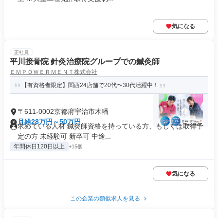
気になる
正社員
平川接骨院 針灸治療院グループでの鍼灸師
ＥＭＰＯＷＥＲＭＥＮＴ株式会社
【有資格者限定】関西24店舗で20代〜30代活躍中！
〒611-0002京都府宇治市木幡
月給28万円～50万円
求めている人材 鍼灸師資格を持っている方、もしくは取得予
定の方 未経験可 新卒可 中途...
年間休日120日以上
+15個
気になる
この企業の類似求人を見る