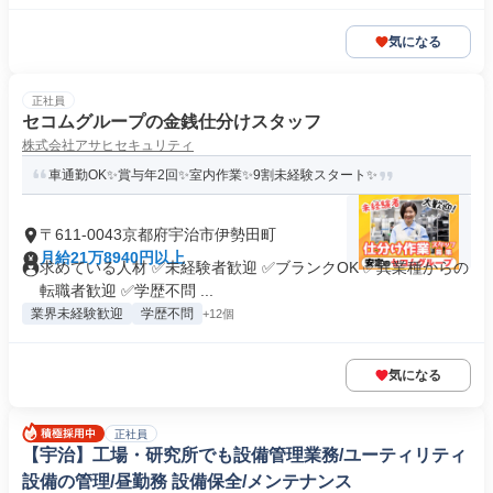
気になる
正社員
セコムグループの金銭仕分けスタッフ
株式会社アサヒセキュリティ
車通勤OK✨賞与年2回✨室内作業✨9割未経験スタート✨
〒611-0043京都府宇治市伊勢田町
月給21万8940円以上
求めている人材 ✅未経験者歓迎 ✅ブランクOK ✅異業種からの
転職者歓迎 ✅学歴不問 ...
業界未経験歓迎
学歴不問
+12個
気になる
正社員
【宇治】工場・研究所でも設備管理業務/ユーティリティ
設備の管理/昼勤務 設備保全/メンテナンス