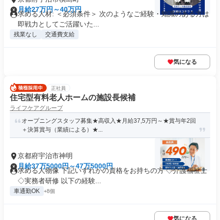
月給27万円～40万円
求める人材: ＜必須条件＞ 次のようなご経験・知識のある方は
即戦力としてご活躍いた...
残業なし
交通費支給
気になる
正社員
住宅型有料老人ホームの施設長候補
ライフケアグループ
オープニングスタッフ募集★高収入★月給37,5万円～★賞与年2回
＋決算賞与（業績による）★...
京都府宇治市神明
月給37万5000円～47万5000円
求める人物像 下記いずれかの資格をお持ちの方 ◇介護福祉士
◇実務者研修 以下の経験...
車通勤OK
+8個
気になる