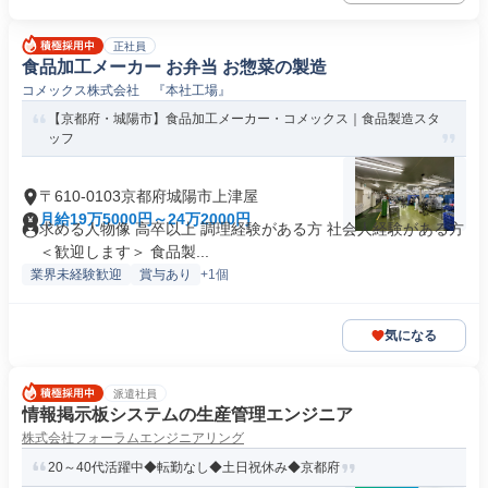
正社員
食品加工メーカー お弁当 お惣菜の製造
コメックス株式会社 『本社工場』
【京都府・城陽市】食品加工メーカー・コメックス｜食品製造スタ
ッフ
〒610-0103京都府城陽市上津屋
月給19万5000円～24万2000円
求める人物像 高卒以上 調理経験がある方 社会人経験がある方
＜歓迎します＞ 食品製...
業界未経験歓迎
賞与あり
+1個
気になる
派遣社員
情報掲示板システムの生産管理エンジニア
株式会社フォーラムエンジニアリング
20～40代活躍中◆転勤なし◆土日祝休み◆京都府