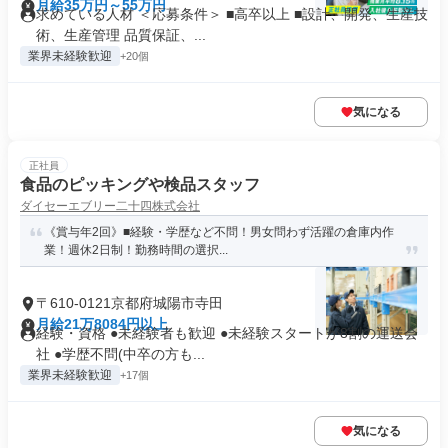
月給35万円～55万円
求めている人材 ＜応募条件＞ ■高卒以上 ■設計、開発、生産技
術、生産管理 品質保証、...
業界未経験歓迎
+20個
気になる
正社員
食品のピッキングや検品スタッフ
ダイセーエブリー二十四株式会社
《賞与年2回》■経験・学歴など不問！男女問わず活躍の倉庫内作
業！週休2日制！勤務時間の選択...
〒610-0121京都府城陽市寺田
月給21万8084円以上
経験・資格 ●未経験者も歓迎 ●未経験スタートが8割の運送会
社 ●学歴不問(中卒の方も...
業界未経験歓迎
+17個
気になる