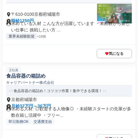
〒610-0100京都府城陽市
時給1250円
求めている人材 こんな方が活躍しています ・未経験から新し
い仕事に 挑戦したい方 ...
業界未経験歓迎
+18個
気になる
正社員
食品容器の箱詰め
キャリアパートナー株式会社
食品容器の箱詰め！コツコツ作業！集中できる環境！
京都府城陽市
月給32万円～36万円
求める人材: ◎歓迎する人物像◎ ・未経験スタートの先輩が多
数在籍し活躍中 ・フリー...
即日勤務OK
交通費支給