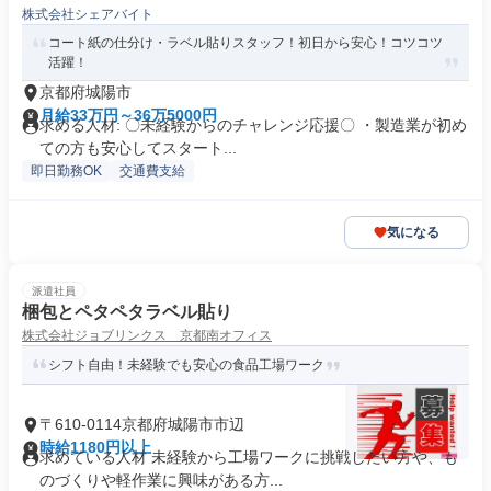
株式会社シェアバイト
コート紙の仕分け・ラベル貼りスタッフ！初日から安心！コツコツ
活躍！
京都府城陽市
月給33万円～36万5000円
求める人材: 〇未経験からのチャレンジ応援〇 ・製造業が初め
ての方も安心してスタート...
即日勤務OK
交通費支給
気になる
派遣社員
梱包とペタペタラベル貼り
株式会社ジョブリンクス 京都南オフィス
シフト自由！未経験でも安心の食品工場ワーク
〒610-0114京都府城陽市市辺
時給1180円以上
求めている人材 未経験から工場ワークに挑戦したい方や、も
のづくりや軽作業に興味がある方...