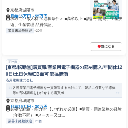
京都府城陽市
月給35万円～55万円
求めている人材 ＜応募条件＞ ■高卒以上 ■設計、開発、生産技
術、生産管理 品質保証、...
業界未経験歓迎
+20個
気になる
正社員
[京都/転勤無]購買職/産業用電子機器の部材購入/年間休12
0日/土日休/WEB面可 部品購買
応用電機株式会社
各種産業用電子機器を一貫製造する当社にて、製品に必要な半導体
等の部材調達をお任せする購買ポ...
京都府城陽市
月給25万円～30万円
必要な経験・能力等 【いずれか必須】■購買・調達業務の経験
（年数不問） ■メーカー又は...
業界未経験歓迎
+5個