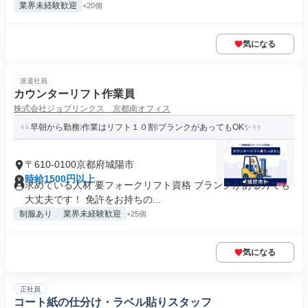
業界未経験歓迎
+20個
気になる
派遣社員
カウンターリフト作業員
株式会社ジョブリンクス 京都南オフィス
早朝から勤務❕作業はリフト１０割❕ブランクがあってもOK✨
〒610-0100京都府城陽市
時給1500円以上
求めている人材 要フォークリフト資格 ブランクがある方でも
大丈夫です！ 免許をお持ちの...
制服あり
業界未経験歓迎
+25個
気になる
正社員
コート紙の仕分け・ラベル貼りスタッフ