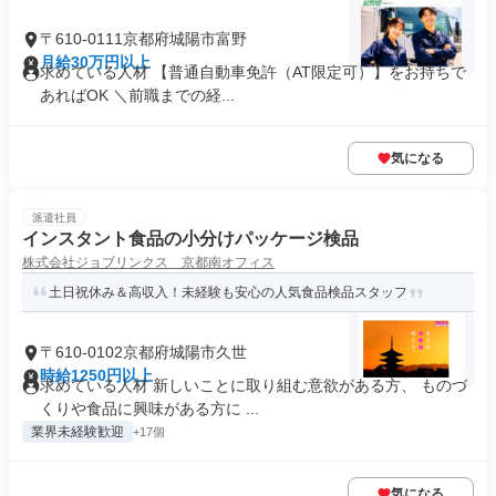
〒610-0111京都府城陽市富野
月給30万円以上
求めている人材 【普通自動車免許（AT限定可）】をお持ちで
あればOK ＼前職までの経...
気になる
派遣社員
インスタント食品の小分けパッケージ検品
株式会社ジョブリンクス 京都南オフィス
土日祝休み＆高収入！未経験も安心の人気食品検品スタッフ
〒610-0102京都府城陽市久世
時給1250円以上
求めている人材 新しいことに取り組む意欲がある方、 ものづ
くりや食品に興味がある方に ...
業界未経験歓迎
+17個
気になる