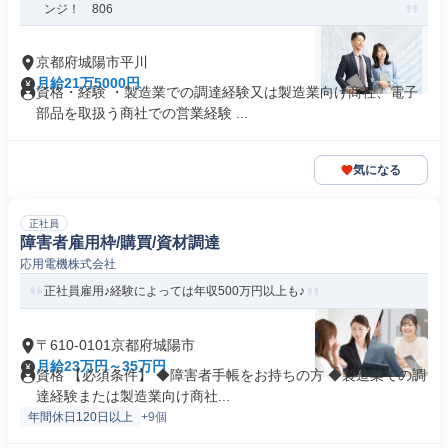
ンジ！ 806
京都府城陽市平川
月給21万5000円
資格・経験 ・製造業での調達経験又は製造業向け商社、電子
部品を取扱う商社での営業経験 ...
気になる
正社員
障害者雇用枠/購買/資材調達
応用電機株式会社
正社員雇用♪経験によっては年収500万円以上も♪
〒610-0101京都府城陽市
月給23万円～35万円
資格 【必須条件】 ◆障害者手帳をお持ちの方 ◆製造業での調
達経験または製造業向け商社...
年間休日120日以上
+9個