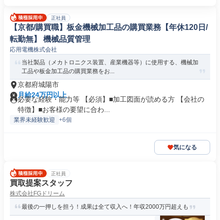
正社員
【京都/購買職】板金機械加工品の購買業務【年休120日/
転勤無】 機械品質管理
応用電機株式会社
当社製品（メカトロニクス装置、産業機器等）に使用する、機械加
工品や板金加工品の購買業務をお...
京都府城陽市
月給24万円以上
必要な経験・能力等 【必須】■加工図面が読める方 【会社の
特徴】■お客様の要望に合わ...
業界未経験歓迎
+6個
気になる
正社員
買取提案スタッフ
株式会社FGドリーム
最後の一押しを担う！成果は全て収入へ！年収2000万円超えも