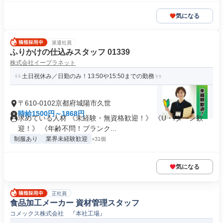
気になる
派遣社員
ふりかけの仕込みスタッフ 01339
株式会社イープラネット
土日祝休み／日勤のみ！13:50や15:50までの勤務
〒610-0102京都府城陽市久世
時給1500円～1868円
求めている人材 《未経験・無資格歓迎！》 《U・Iターン歓
迎！》 《年齢不問！ブランク...
制服あり
業界未経験歓迎
+31個
気になる
正社員
食品加工メーカー 資材管理スタッフ
コメックス株式会社 『本社工場』