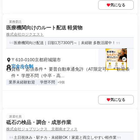
気になる
業務委託
医療機関向けのルート配送 軽貨物
株式会社ロジクエスト
医療機関向け配送｜日額1万7300円～｜未経験 多数活躍中！
〒610-0100京都府城陽市
完全歩合制
資格 ＊必須条件＊ 要普自動車通免許（AT限定可） ＊歓迎条
件＊ 学歴不問（中卒・高...
業界未経験歓迎
学歴不問
+9個
気になる
派遣社員
砥石の検品・調合・成形作業
株式会社ジョブリンクス 京都南オフィス
土日祝休み・駅チカ・未経験OK！家庭と両立しやすい軽作業