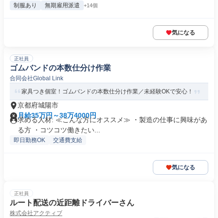
制服あり
無期雇用派遣
+14個
気になる
正社員
ゴムバンドの本数仕分け作業
合同会社Global Link
家具つき個室！ゴムバンドの本数仕分け作業／未経験OKで安心！
京都府城陽市
月給35万円～38万4000円
求める人材: ≪こんな方にオススメ≫ ・製造の仕事に興味があ
る方 ・コツコツ働きたい...
即日勤務OK
交通費支給
気になる
正社員
ルート配送の近距離ドライバーさん
株式会社アクティブ