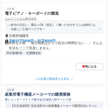
正社員
電子ピアノ・キーボードの製造
エムアンドエム株式会社
給与の日払い・週払いOK（規定）！働いた分がすぐにお給料にな
る嬉しい工場ワークです！
京都府城陽市
月給25万5006円～35万8000円
求める人材: 「毎日残業ばかりで自分の時間がない…」 そんな
生活をここで見直しません...
即日勤務OK
交通費支給
気になる
この企業の類似求人を見る
正社員
産業用電子機器メーカーでの購買業務
東レエンタープライズ株式会社滋賀人材サービス部
【正社員採用】安定成長中の産業機器メーカーで購買担当にチャレ