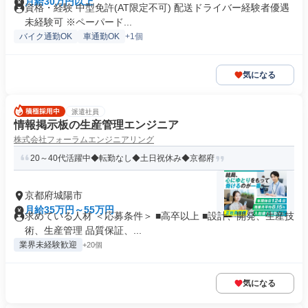
月給30万円以上
資格・経験 中型免許(AT限定不可) 配送ドライバー経験者優遇
未経験可 ※ペーパード...
バイク通勤OK
車通勤OK
+1個
気になる
派遣社員
情報掲示板の生産管理エンジニア
株式会社フォーラムエンジニアリング
20～40代活躍中◆転勤なし◆土日祝休み◆京都府
京都府城陽市
月給35万円～55万円
求めている人材 ＜応募条件＞ ■高卒以上 ■設計、開発、生産技
術、生産管理 品質保証、...
業界未経験歓迎
+20個
気になる