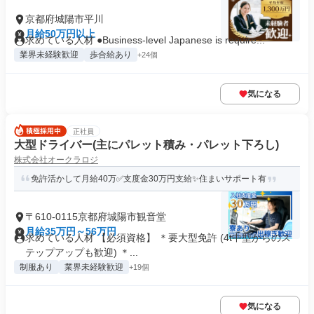
京都府城陽市平川
月給50万円以上
求めている人材 ●Business-level Japanese is require...
業界未経験歓迎
歩合給あり
+24個
気になる
正社員
大型ドライバー(主にパレット積み・パレット下ろし)
株式会社オークラロジ
免許活かして月給40万✅支度金30万円支給✨住まいサポート有
〒610-0115京都府城陽市観音堂
月給35万円～56万円
求めている人材 【必須資格】 ＊要大型免許 (4t中型からのス
テップアップも歓迎) ＊...
制服あり
業界未経験歓迎
+19個
気になる