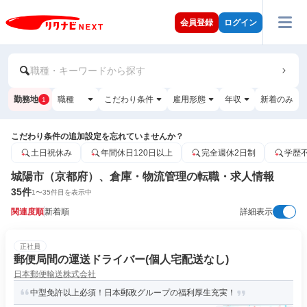
会員登録
ログイン
職種・キーワードから探す
勤務地
職種
こだわり条件
雇用形態
年収
新着のみ
1
こだわり条件の追加設定を忘れていませんか？
土日祝休み
年間休日120日以上
完全週休2日制
学歴
城陽市（京都府）、倉庫・物流管理の転職・求人情報
35
件
1
〜
35
件目を表示中
関連度順
新着順
詳細表示
正社員
郵便局間の運送ドライバー(個人宅配送なし)
日本郵便輸送株式会社
中型免許以上必須！日本郵政グループの福利厚生充実！