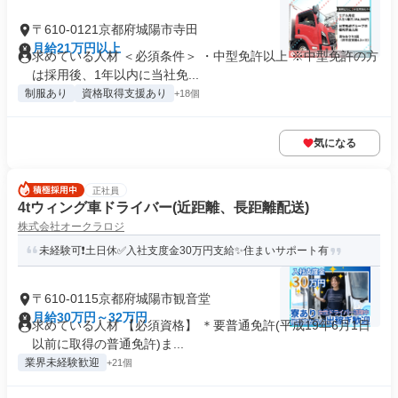
〒610-0121京都府城陽市寺田
月給21万円以上
求めている人材 ＜必須条件＞ ・中型免許以上 ※中型免許の方
は採用後、1年以内に当社免...
制服あり
資格取得支援あり
+18個
気になる
正社員
4tウィング車ドライバー(近距離、長距離配送)
株式会社オークラロジ
未経験可❗土日休✅入社支度金30万円支給✨住まいサポート有
〒610-0115京都府城陽市観音堂
月給30万円～32万円
求めている人材 【必須資格】 ＊要普通免許(平成19年6月1日
以前に取得の普通免許)ま...
業界未経験歓迎
+21個