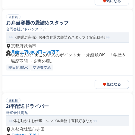
気になる
正社員
お弁当容器の袋詰めスタッフ
合同会社アドバンスドア
《冷暖房完備》お弁当容器の袋詰めスタッフ！安定勤務♪
京都府城陽市
月給31万8000円～36万円
求める人材: ★この求人のポイント★ ・未経験OK！！学歴＆
職歴不問 ・充実の環...
即日勤務OK
交通費支給
気になる
正社員
2t平配送ドライバー
株式会社貴丸
体を動かすお仕事｜シンプル業務｜運転好きな方
京都府城陽市寺田