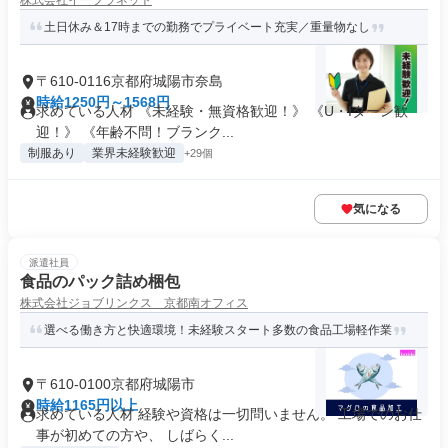
株式会社イープラネット
土日休み＆17時までの勤務でプライベート充実／重量物なし
〒610-0116京都府城陽市奈島
時給1250円～1568円
求めている人材 《未経験・無資格歓迎！》 《U・Iターン歓
迎！》 《年齢不問！ブランク...
制服あり
業界未経験歓迎
+29個
気になる
派遣社員
食品のパック詰め梱包
株式会社ジョブリンクス 京都南オフィス
選べる働き方と快適環境！未経験スタート多数の食品工場軽作業
〒610-0100京都府城陽市
時給1165円以上
求めている人材 経験や資格は一切問いません。 工場でのお仕
事が初めての方や、 しばらく...