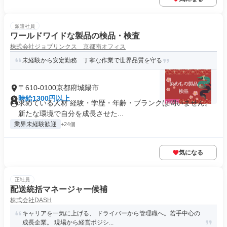
派遣社員
ワールドワイドな製品の検品・検査
株式会社ジョブリンクス 京都南オフィス
未経験から安定勤務 丁寧な作業で世界品質を守る
〒610-0100京都府城陽市
時給1300円以上
求めている人材 経験・学歴・年齢・ブランクは問いません。
新たな環境で自分を成長させた...
業界未経験歓迎
+24個
気になる
正社員
配送統括マネージャー候補
株式会社DASH
キャリアを一気に上げる、 ドライバーから管理職へ。若手中心の
成長企業。 現場から経営ポジシ...