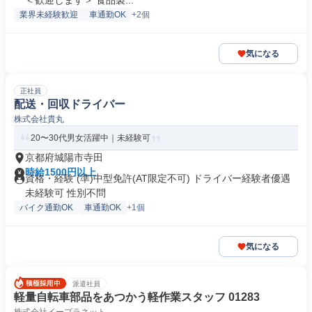
＜歓迎します＞ 食品製...
業界未経験歓迎
車通勤OK
+2個
気になる
正社員
配送・回収ドライバー
株式会社貴丸
20〜30代男女活躍中｜未経験可
京都府城陽市寺田
時給1500円以上
資格・経験 (準)中型免許(AT限定不可) ドライバー経験者優遇
未経験可 性別不問
バイク通勤OK
車通勤OK
+1個
気になる
派遣社員
軽量自転車部品をあつかう軽作業スタッフ 01283