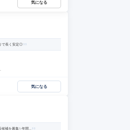
気になる
りで長く安定◎
.
気になる
補を募集✨️年間...