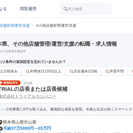
なる
閲覧履歴
求人検索
店舗管理/運営/支援
/
その他店舗管理/運営/支援
本県、その他店舗管理/運営/支援の転職・求人情報
1
〜
12
件目を表示中
わり条件の追加設定を忘れていませんか？
土日祝休み
年間休日120日以上
完全週休2日制
学歴不問
正社員
TRIALの店長または店長候補
株式会社トライアルカンパニー
小売事業にIOTを取り込み、爆発的な成長を実現。今後も出店が続くスマートスト
熊本県山鹿市山鹿
月給37万5000円～65万円