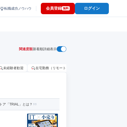
会員登録
ログイン
転職成功ノウハウ
無料
関連度順
新着順
詳細表示
未経験者歓迎
在宅勤務（リモートワーク）OK
家賃補助・住宅手当
ア「TRIAL」とは？