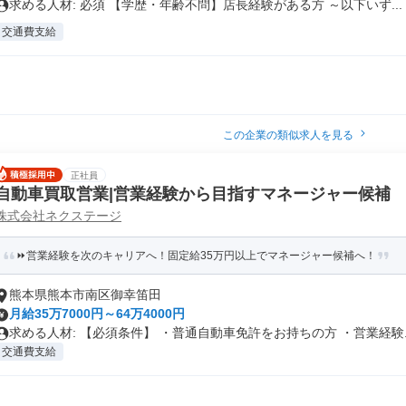
求める人材: 必須 【学歴・年齢不問】店長経験がある方 ～以下いず...
交通費支給
この企業の類似求人を見る
正社員
自動車買取営業|営業経験から目指すマネージャー候補
株式会社ネクステージ
⏩️営業経験を次のキャリアへ！固定給35万円以上でマネージャー候補へ！
熊本県熊本市南区御幸笛田
月給35万7000円～64万4000円
求める人材: 【必須条件】 ・普通自動車免許をお持ちの方 ・営業経験..
交通費支給