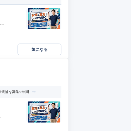
..
気になる
補を募集✨️年間...
..