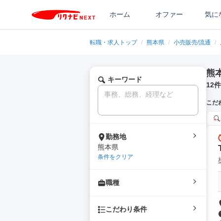
ホーム
オファー
気に
転職・求人トップ
/
熊本県
/
小売販売/流通
/
熊
キーワード
12
件
こだ
勤務地
熊本県
条件をクリア
職種
こだわり条件