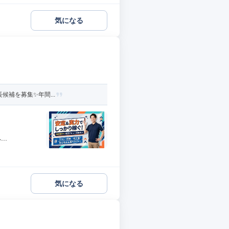
気になる
補を募集✨️年間...
..
気になる