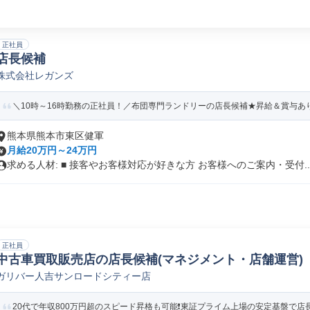
正社員
店長候補
株式会社レガンズ
＼10時～16時勤務の正社員！／布団専門ランドリーの店長候補★昇給＆賞与あ
熊本県熊本市東区健軍
月給20万円～24万円
求める人材: ■ 接客やお客様対応が好きな方 お客様へのご案内・受付..
正社員
中古車買取販売店の店長候補(マネジメント・店舗運営)
ガリバー人吉サンロードシティー店
20代で年収800万円超のスピード昇格も可能❗️東証プライム上場の安定基盤で店長候