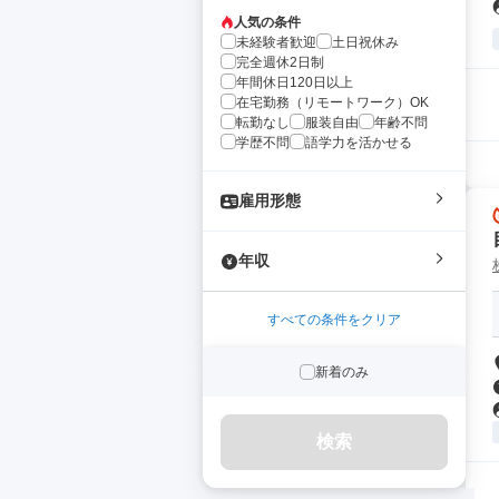
人気の条件
未経験者歓迎
土日祝休み
完全週休2日制
年間休日120日以上
在宅勤務（リモートワーク）OK
転勤なし
服装自由
年齢不問
学歴不問
語学力を活かせる
雇用形態
年収
すべての条件をクリア
新着のみ
検索