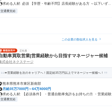
求める人材: 必須 【学歴・年齢不問】店長経験がある方 ～以下いず...
交通費支給
この企業の類似求人を見る
正社員
自動車買取営業|営業経験から目指すマネージャー候補
株式会社ネクステージ
⏩️営業経験を次のキャリアへ！固定給35万円以上でマネージャー候補へ！
熊本県熊本市東区新南部
月給35万7000円～64万4000円
求める人材: 【必須条件】 ・普通自動車免許をお持ちの方 ・営業経験..
交通費支給