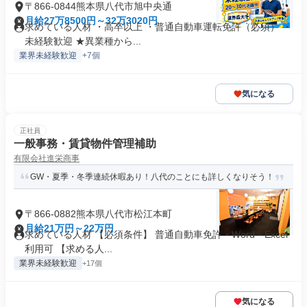
〒866-0844熊本県八代市旭中央通
月給27万8500円～32万3020円
求めている人材 ・高卒以上 ・普通自動車運転免許（必須） ・
未経験歓迎 ★異業種から...
業界未経験歓迎
+7個
気になる
正社員
一般事務・賃貸物件管理補助
有限会社進栄商事
GW・夏季・冬季連続休暇あり！八代のことにも詳しくなりそう！
〒866-0882熊本県八代市松江本町
月給21万円～22万円
求めている人材 【必須条件】 普通自動車免許・Word・Excel
利用可 【求める人...
業界未経験歓迎
+17個
気になる