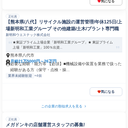
気になる
正社員
【熊本県/八代】リサイクル施設の運営管理/年休125日/上
場新明和工業グループ その他建築/土木/プラント専門職
新明和ウエステック株式会社
★東証プライム上場企業「新明和工業グループ」★ 東証プライム
上場「新明和工業」100％出資...
熊本県八代市
月給21万5000円～26万円
必要な経験・能力等 【必須】■機械設備や装置を業務で扱った
経験がある方（保守・点検・操...
業界未経験歓迎
+4個
気になる
この企業の類似求人を見る
正社員
メガドンキの店舗運営スタッフの募集!