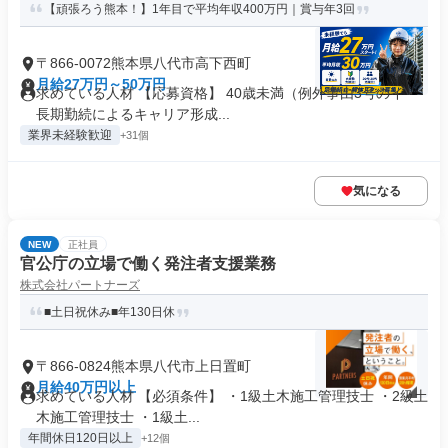
【頑張ろう熊本！】1年目で平均年収400万円｜賞与年3回
〒866-0072熊本県八代市高下西町
月給27万円～50万円
求めている人材 【応募資格】 40歳未満（例外事由3号のイ・
長期勤続によるキャリア形成...
業界未経験歓迎
+31個
気になる
NEW
正社員
官公庁の立場で働く発注者支援業務
株式会社パートナーズ
■土日祝休み■年130日休
〒866-0824熊本県八代市上日置町
月給40万円以上
求めている人材 【必須条件】 ・1級土木施工管理技士 ・2級土
木施工管理技士 ・1級土...
年間休日120日以上
+12個