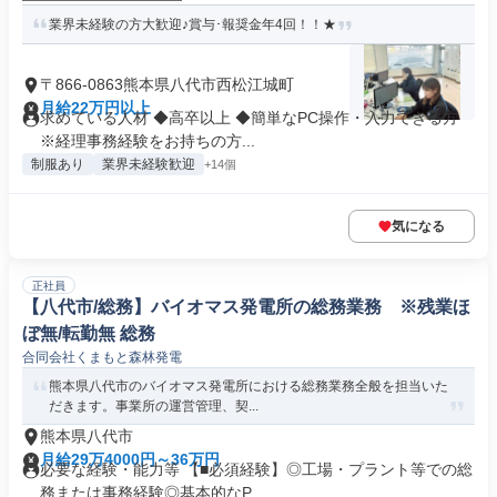
業界未経験の方大歓迎♪賞与･報奨金年4回！！★
〒866-0863熊本県八代市西松江城町
月給22万円以上
求めている人材 ◆高卒以上 ◆簡単なPC操作・入力できる方
※経理事務経験をお持ちの方...
制服あり
業界未経験歓迎
+14個
気になる
正社員
【八代市/総務】バイオマス発電所の総務業務 ※残業ほ
ぼ無/転勤無 総務
合同会社くまもと森林発電
熊本県八代市のバイオマス発電所における総務業務全般を担当いた
だきます。事業所の運営管理、契...
熊本県八代市
月給29万4000円～36万円
必要な経験・能力等 【■必須経験】◎工場・プラント等での総
務または事務経験◎基本的なP...