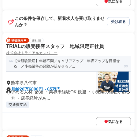
気になる
この条件を保存して、新着求人を受け取りませ
受け取る
んか？
正社員
TRIALの販売接客スタッフ 地域限定正社員
株式会社トライアルカンパニー
【未経験歓迎】年齢不問／キャリアアップ・年収アップを目指せ
る！／小売業等の経験が活かせる／...
熊本県八代市
月給20万6000円～65万円
求める人材: 必須 ・業界未経験OK 歓迎 ・小売業の経験がある
方 ・店長経験があ...
交通費支給
気になる