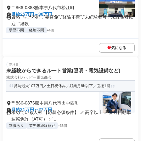
〒866-0883熊本県八代市松江町
月給25万円～30万円
資格 "学歴不問","要普免","経験不問","未経験者可","未経験者歓
迎","経験...
学歴不問
経験不問
+4個
気になる
正社員
未経験からできるルート営業(照明・電気設備など)
株式会社ハッピー電気商会
賞与最大107万円／土日祝休み／残業月8h以下／面接1回
〒866-0876熊本県八代市田中西町
月給21万円～27万円
求めている人材 【応募必須条件】 ✅ 高卒以上 ✅ 普通自動車
運転免許（AT可） ✅ ...
制服あり
業界未経験歓迎
+33個