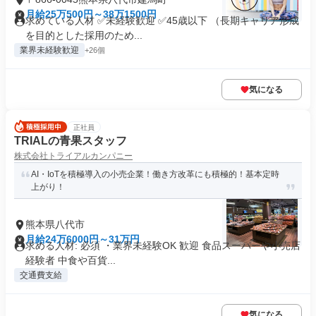
月給25万500円～38万1500円
求めている人材 ✅未経験歓迎 ✅45歳以下 （長期キャリア形成
を目的とした採用のため...
業界未経験歓迎
+26個
気になる
正社員
TRIALの青果スタッフ
株式会社トライアルカンパニー
AI・IoTを積極導入の小売企業！働き方改革にも積極的！基本定時
上がり！
熊本県八代市
月給24万6000円～31万円
求める人材: 必須 ・業界未経験OK 歓迎 食品スーパーや小売店
経験者 中食や百貨...
交通費支給
気になる