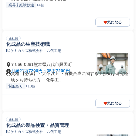
業界未経験歓迎
+4個
気になる
正社員
化成品の生産技術職
KJケミカルズ株式会社 八代工場
〒866-0881熊本県八代市興国町
月給21万7200円～35万7200円
資格 【必須】・大卒以上 ・有機合成に関する実務又は研究経
験をお持ちの方 ・化学工...
制服あり
+13個
気になる
正社員
化成品の製品検査・品質管理
KJケミカルズ株式会社 八代工場