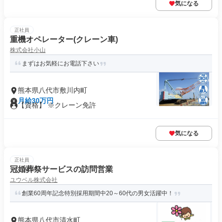
気になる
正社員
重機オペレーター(クレーン車)
株式会社小山
まずはお気軽にお電話下さい
熊本県八代市敷川内町
月給30万円
【資格】 ※クレーン免許
気になる
正社員
冠婚葬祭サービスの訪問営業
ユウベル株式会社
創業60周年記念特別採用期間中20～60代の男女活躍中！
熊本県八代市清水町