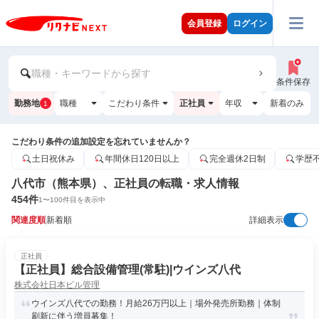
会員登録
ログイン
職種・キーワードから探す
条件保存
勤務地
職種
こだわり条件
正社員
年収
新着のみ
1
こだわり条件の追加設定を忘れていませんか？
土日祝休み
年間休日120日以上
完全週休2日制
学歴
八代市（熊本県）、正社員の転職・求人情報
454
件
1
〜
100
件目を表示中
関連度順
新着順
詳細表示
正社員
【正社員】総合設備管理(常駐)|ウインズ八代
株式会社日本ビル管理
ウインズ八代での勤務！月給26万円以上｜場外発売所勤務｜体制
刷新に伴う増員募集！