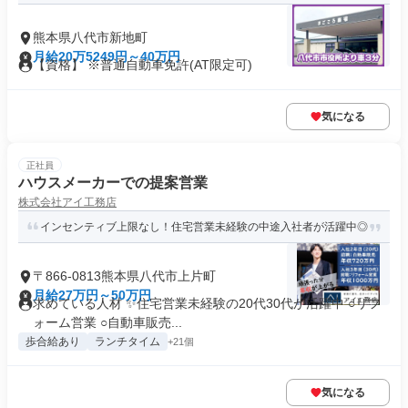
熊本県八代市新地町
月給20万5249円～40万円
【資格】 ※普通自動車免許(AT限定可)
気になる
正社員
ハウスメーカーでの提案営業
株式会社アイ工務店
インセンティブ上限なし！住宅営業未経験の中途入社者が活躍中◎
〒866-0813熊本県八代市上片町
月給27万円～50万円
求めている人材 ✨住宅営業未経験の20代30代が活躍中 ○リフ
ォーム営業 ○自動車販売...
歩合給あり
ランチタイム
+21個
気になる