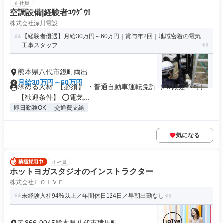
正社員
空調設備|経験者ﾕｳｸﾞｳ!
株式会社深川電設
【経験者優遇】月給30万円～60万円｜賞与年2回｜地域密着の電気
工事スタッフ
熊本県八代市鏡町両出
月給30万円～60万円
求める人材: 【必須】 ・普通自動車運転免許（AT限定不可）
【歓迎条件】 ⭕電気...
即日勤務OK
交通費支給
気になる
正社員
ホットヨガスタジオのインストラクター
株式会社ＬＯＩＶＥ
未経験入社94%以上／年間休日124日／早朝出勤なし
〒866-0045熊本県八代市建馬町