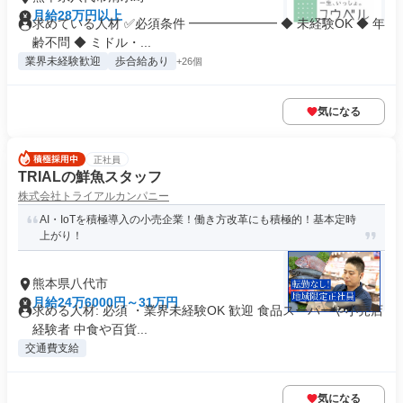
月給28万円以上
求めている人材 ✅必須条件 ━━━━━━━ ◆ 未経験OK ◆ 年
齢不問 ◆ ミドル・...
業界未経験歓迎
歩合給あり
+26個
気になる
正社員
TRIALの鮮魚スタッフ
株式会社トライアルカンパニー
AI・IoTを積極導入の小売企業！働き方改革にも積極的！基本定時
上がり！
熊本県八代市
月給24万6000円～31万円
求める人材: 必須 ・業界未経験OK 歓迎 食品スーパーや小売店
経験者 中食や百貨...
交通費支給
気になる