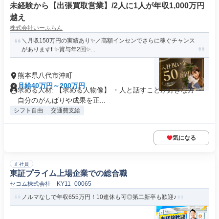
未経験から【出張買取営業】/2人に1人が年収1,000万円
越え
株式会社いーふらん
＼月収150万円の実績あり✨／高額インセンでさらに稼ぐチャンス
があります❗ ✨賞与年2回✨...
熊本県八代市沖町
月給40万円～200万円
求める人材: 【求める人物像】 ・人と話すことが好きな方 ・
自分のがんばりや成果を正...
シフト自由
交通費支給
気になる
正社員
東証プライム上場企業での総合職
セコム株式会社 KY11_00065
ノルマなしで年収655万円！10連休も可◎第二新卒も歓迎♪