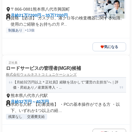
〒866-0881熊本県八代市興国町
月給21万7200円～35万7200円
資格 【必須】 ガスクロ、液クロ等の検査機器に関する知識、
使用のご経験をお持ちの方 P...
制服あり
+13個
気になる
正社員
ロードサービスの管理者(MGR)候補
株式会社ウェルネストコミュニケーションズ
【月給32万円以上＊正社員】経験を活かして“運営の主担当”へ｜評
価・昇給あり／産業医導入・...
熊本県八代市八代駅
月給32万円～40万円
求める人材: 【応募資格】 ・PCの基本操作ができる方 ・以
下、いずれか1つ以上の経...
残業なし
交通費支給