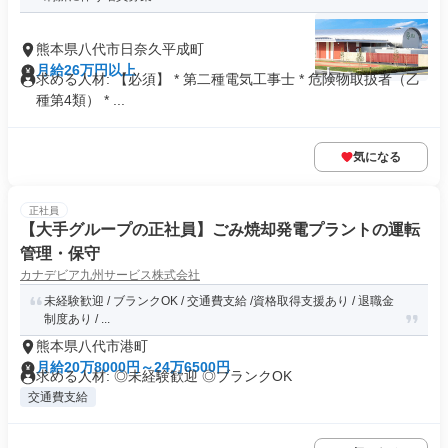
熊本県八代市日奈久平成町
月給26万円以上
求める人材: 【必須】 * 第二種電気工事士 * 危険物取扱者（乙
種第4類） * ...
気になる
正社員
【大手グループの正社員】ごみ焼却発電プラントの運転
管理・保守
カナデビア九州サービス株式会社
未経験歓迎 / ブランクOK / 交通費支給 /資格取得支援あり / 退職金
制度あり / ...
熊本県八代市港町
月給20万8000円～24万6500円
求める人材: ◎未経験歓迎 ◎ブランクOK
交通費支給