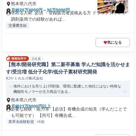
熊本県八代市
月給20万4000円～30万5000円
求める人材: 必須 ・登録販売者資格ある方 ドラッグストアや
調剤薬局での経験があれば...
交通費支給
気になる
正社員
【熊本/開発研究職】第二新卒募集 学んだ知識を活かせま
す/受注増 低分子化学/低分子素材研究開発
KJケミカルズ株式会社
海外における売り上げ6割強、環境に配慮した他社にはない特殊な
機能性モノマーが主力商品である...
熊本県八代市
月給23万9000円以上
必要な経験・能力等 【必須】有機合成の知見（学んだことで
も可能です） 【尚可】有機合成...
業界未経験歓迎
+6個