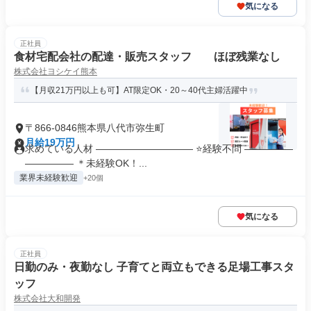
気になる
正社員
食材宅配会社の配達・販売スタッフ ほぼ残業なし
株式会社ヨシケイ熊本
【月収21万円以上も可】AT限定OK・20～40代主婦活躍中
〒866-0846熊本県八代市弥生町
月給19万円
求めている人材 ―――――――――― ⭐経験不問 ―――――
――――― ＊未経験OK！...
業界未経験歓迎
+20個
気になる
正社員
日勤のみ・夜勤なし 子育てと両立もできる足場工事スタ
ッフ
株式会社大和開発