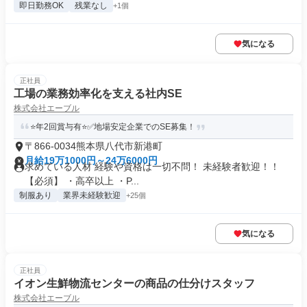
即日勤務OK
残業なし
+1個
気になる
正社員
工場の業務効率化を支える社内SE
株式会社エーブル
⭐年2回賞与有⭐✅地場安定企業でのSE募集！
〒866-0034熊本県八代市新港町
月給19万1000円～24万6000円
求めている人材 経験や資格は一切不問！ 未経験者歓迎！！
【必須】 ・高卒以上 ・P...
制服あり
業界未経験歓迎
+25個
気になる
正社員
イオン生鮮物流センターの商品の仕分けスタッフ
株式会社エーブル