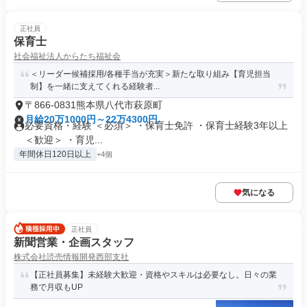
正社員
保育士
社会福祉法人からたち福祉会
＜リーダー候補採用/各種手当が充実＞新たな取り組み【育児担当
制】を一緒に支えてくれる経験者...
〒866-0831熊本県八代市萩原町
月給20万1000円～22万4300円
必要資格・経験 ＜必須＞ ・保育士免許 ・保育士経験3年以上
＜歓迎＞ ・育児...
年間休日120日以上
+4個
気になる
正社員
新聞営業・企画スタッフ
株式会社読売情報開発西部支社
【正社員募集】未経験大歓迎・資格やスキルは必要なし。日々の業
務で月収もUP