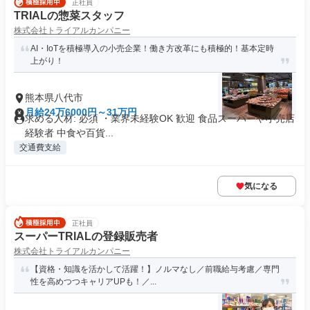
正社員
TRIALの惣菜スタッフ
株式会社トライアルカンパニー
AI・IoTを積極導入の小売企業！働き方改革にも積極的！基本定時
上がり！
熊本県八代市
月給24万6000円～31万円
求める人材: 必須 ・業界未経験OK 歓迎 食品スーパーや小売店
経験者 中食や百貨...
交通費支給
気になる
正社員
スーパーTRIALの登録販売者
株式会社トライアルカンパニー
【資格・知識を活かして活躍！】ノルマなし／前職給与考慮／専⾨
性を⾼めつつキャリアUPも！／...