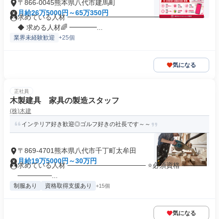
〒866-0045熊本県八代市建馬町
月給26万5000円～65万350円
求めている人材 ━━━━━━━━━━━━━━━━━━━━
◆ 求める人材🌈 ━━━━...
業界未経験歓迎
+25個
気になる
正社員
木製建具 家具の製造スタッフ
(株)木建
インテリア好き歓迎◎ゴルフ好きの社長です～～
〒869-4701熊本県八代市千丁町太牟田
月給19万5000円～30万円
求めている人材 ──────────────── ⭐必須資格 ─────
───────...
制服あり
資格取得支援あり
+15個
気になる