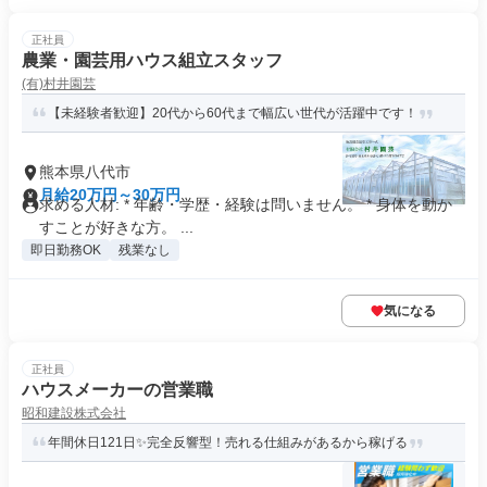
正社員
農業・園芸用ハウス組立スタッフ
(有)村井園芸
【未経験者歓迎】20代から60代まで幅広い世代が活躍中です！
熊本県八代市
月給20万円～30万円
求める人材: * 年齢・学歴・経験は問いません。 * 身体を動か
すことが好きな方。 ...
即日勤務OK
残業なし
気になる
正社員
ハウスメーカーの営業職
昭和建設株式会社
年間休日121日✨完全反響型！売れる仕組みがあるから稼げる