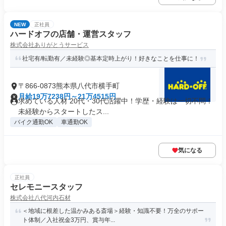
NEW
正社員
ハードオフの店舗・運営スタッフ
株式会社ありがとうサービス
社宅有/転勤有／未経験◎基本定時上がり！好きなことを仕事に！
〒866-0873熊本県八代市横手町
月給19万7238円～21万4515円
求めている人材 20代・30代活躍中！学歴・経験は一切不問！
未経験からスタートしたス...
バイク通勤OK
車通勤OK
気になる
正社員
セレモニースタッフ
株式会社八代河内石材
＜地域に根差した温かみある斎場＞経験・知識不要！万全のサポー
ト体制／入社祝金3万円、賞与年...