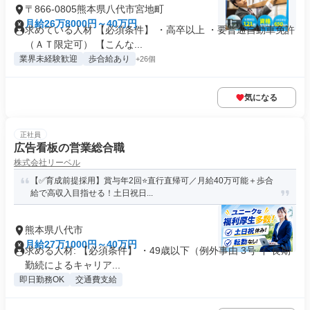
〒866-0805熊本県八代市宮地町
月給26万8000円～40万円
求めている人材 【必須条件】 ・高卒以上 ・要普通自動車免許
（ＡＴ限定可） 【こんな...
業界未経験歓迎
歩合給あり
+26個
気になる
正社員
広告看板の営業総合職
株式会社リーベル
【✅育成前提採用】賞与年2回⭐直行直帰可／月給40万可能＋歩合
給で高収入目指せる！土日祝日...
熊本県八代市
月給27万1000円～40万円
求める人材: 【必須条件】 ・49歳以下（例外事由 3号 イ 長期
勤続によるキャリア...
即日勤務OK
交通費支給