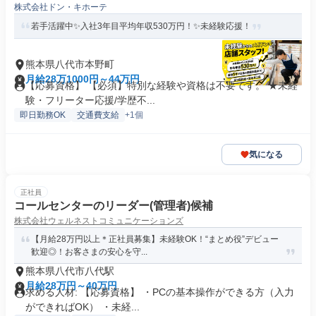
株式会社ドン・キホーテ
若手活躍中✨入社3年目平均年収530万円！✨未経験応援！
熊本県八代市本野町
月給28万1000円～44万円
【応募資格】 【必須】特別な経験や資格は不要です。 ★未経
験・フリーター応援/学歴不...
即日勤務OK
交通費支給
+1個
気になる
正社員
コールセンターのリーダー(管理者)候補
株式会社ウェルネストコミュニケーションズ
【月給28万円以上＊正社員募集】未経験OK！“まとめ役”デビュー
歓迎◎！お客さまの安心を守...
熊本県八代市八代駅
月給28万円～40万円
求める人材: 【応募資格】 ・PCの基本操作ができる方（入力
ができればOK） ・未経...