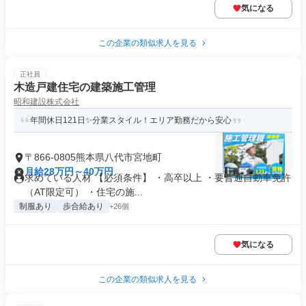
気になる
この企業の類似求人を見る
正社員
木造戸建住宅の建築施工管理
昭和建設株式会社
年間休日121日✨分業スタイル！エリア勤務だから安心
〒866-0805熊本県八代市宮地町
月給28万円～40万円
求めている人材 【必須条件】 ・高卒以上 ・要普通自動車免許
（AT限定可） ・住宅の施...
制服あり
歩合給あり
+26個
気になる
この企業の類似求人を見る