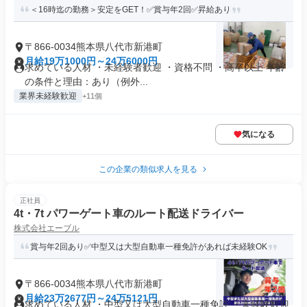
＜16時迄の勤務＞安定をGET！✅賞与年2回✅昇給あり
〒866-0034熊本県八代市新港町
月給19万1000円～24万6000円
求めている人材 ・未経験者歓迎 ・資格不問 ・高卒以上 年齢
の条件と理由：あり（例外...
業界未経験歓迎
+11個
気になる
この企業の類似求人を見る
正社員
4t・7t パワーゲート車のルート配送ドライバー
株式会社エーブル
賞与年2回あり✅中型又は大型自動車一種免許があれば未経験OK
〒866-0034熊本県八代市新港町
月給23万2677円～24万5121円
求めている人材 ・中型又は大型自動車一種免許 ・未経験歓迎