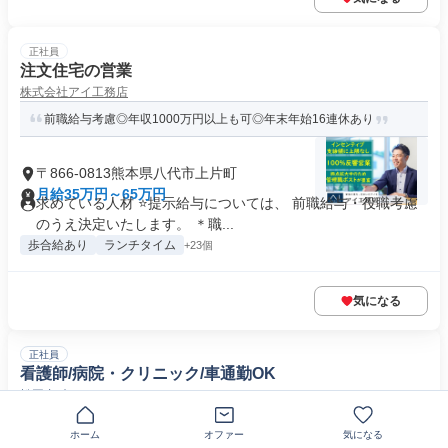
正社員
注文住宅の営業
株式会社アイ工務店
前職給与考慮◎年収1000万円以上も可◎年末年始16連休あり
〒866-0813熊本県八代市上片町
月給35万円～65万円
求めている人材 ⭐提示給与については、 前職給与・役職考慮
のうえ決定いたします。 ＊職...
歩合給あり
ランチタイム
+23個
気になる
正社員
看護師/病院・クリニック/車通勤OK
松岡内科クリニック
《病棟・外来・透析室》残業少なめ⭐再雇用制度あり⭐バス停から
ホーム
オファー
気になる
徒歩2～3分⭐透析医療を専門と...