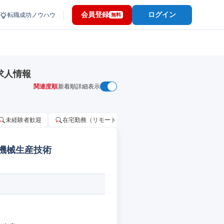
会員登録
ログイン
転職成功ノウハウ
無料
求人情報
関連度順
新着順
詳細表示
未経験者歓迎
在宅勤務（リモートワーク）OK
家賃補助・住宅手当
 機械生産技術