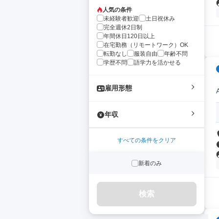
人気の条件
未経験者歓迎
土日祝休み
完全週休2日制
年間休日120日以上
在宅勤務（リモートワーク）OK
転勤なし
服装自由
年齢不問
学歴不問
語学力を活かせる
雇用形態
年収
すべての条件をクリア
新着のみ
検索