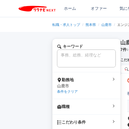
ホーム
オファー
気に
転職・求人トップ
/
熊本県
/
山鹿市
/
エンジ
山
キーワード
7
件
1
こだ
勤務地
山鹿市
条件をクリア
職種
こだわり条件