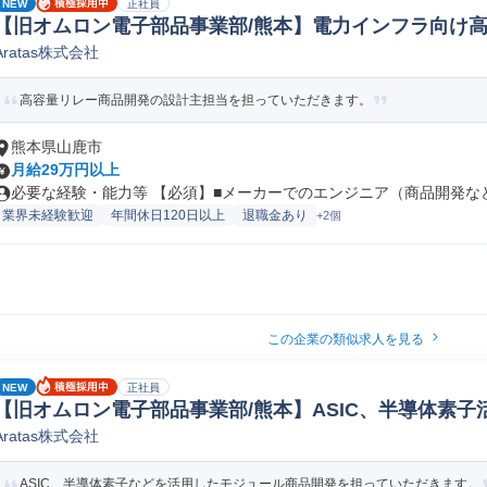
NEW
正社員
【旧オムロン電子部品事業部/熊本】電力インフラ向け高
Aratas株式会社
路設計
高容量リレー商品開発の設計主担当を担っていただきます。
熊本県山鹿市
月給29万円以上
必要な経験・能力等 【必須】■メーカーでのエンジニア（商品開発など技
業界未経験歓迎
年間休日120日以上
退職金あり
+2個
この企業の類似求人を見る
NEW
正社員
【旧オムロン電子部品事業部/熊本】ASIC、半導体素
Aratas株式会社
その他製品開発(機械/電気/電子製品専門職)
ASIC、半導体素子などを活用したモジュール商品開発を担っていただきます。