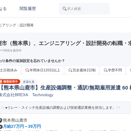
なる
閲覧履歴
求人検索
ニアリング・設計開発
鹿市（熊本県）、エンジニアリング・設計開発の転職・
〜
7
件目を表示中
わり条件の追加設定を忘れていませんか？
土日祝休み
年間休日120日以上
完全週休2日制
学歴不問
派遣社員
【熊本県山鹿市】生産設備調整・通訳/無期雇用派遣 60
株式会社BREXA Technology
●リレー・スイッチ生産設備の調整および技術通訳業務を担当します。
熊本県山鹿市
月給27万円～39万円