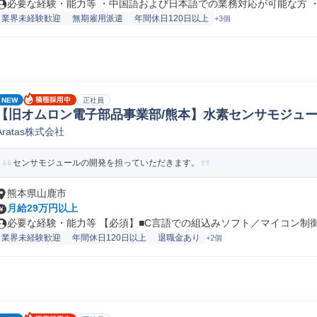
必要な経験・能力等 ・中国語および日本語での業務対応が可能な方 ・生
業界未経験歓迎
無期雇用派遣
年間休日120日以上
+3個
NEW
正社員
【旧オムロン電子部品事業部/熊本】水素センサモジュール
Aratas株式会社
発(デバイスドライバー/ファームウェア)
センサモジュールの開発を担っていただきます。
熊本県山鹿市
月給29万円以上
必要な経験・能力等 【必須】■C言語での組込みソフト／マイコン制御に
業界未経験歓迎
年間休日120日以上
退職金あり
+2個