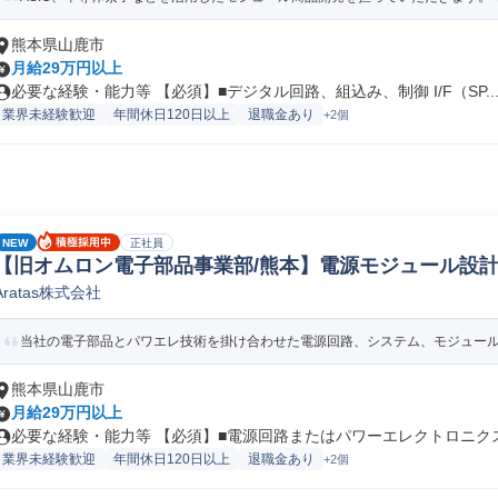
熊本県山鹿市
月給29万円以上
必要な経験・能力等 【必須】■デジタル回路、組込み、制御 I/F（SP..
業界未経験歓迎
年間休日120日以上
退職金あり
+2個
NEW
正社員
【旧オムロン電子部品事業部/熊本】電源モジュール設計
Aratas株式会社
当社の電子部品とパワエレ技術を掛け合わせた電源回路、システム、モジュールの
熊本県山鹿市
月給29万円以上
必要な経験・能力等 【必須】■電源回路またはパワーエレクトロニクス分
業界未経験歓迎
年間休日120日以上
退職金あり
+2個