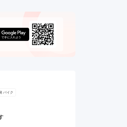
発 バイク
す