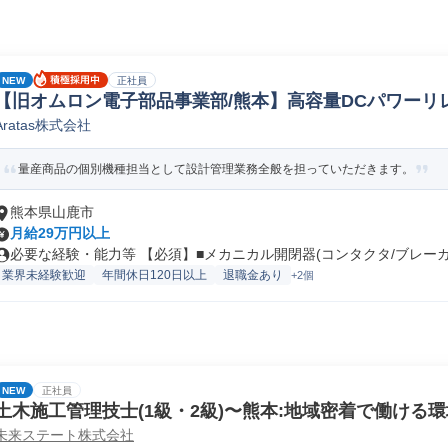
NEW
正社員
【旧オムロン電子部品事業部/熊本】高容量DCパワーリ
Aratas株式会社
計
量産商品の個別機種担当として設計管理業務全般を担っていただきます。
熊本県山鹿市
月給29万円以上
必要な経験・能力等 【必須】■メカニカル開閉器(コンタクタ/ブレーカ/.
業界未経験歓迎
年間休日120日以上
退職金あり
+2個
NEW
正社員
土木施工管理技士(1級・2級)〜熊本:地域密着で働ける
未来ステート株式会社