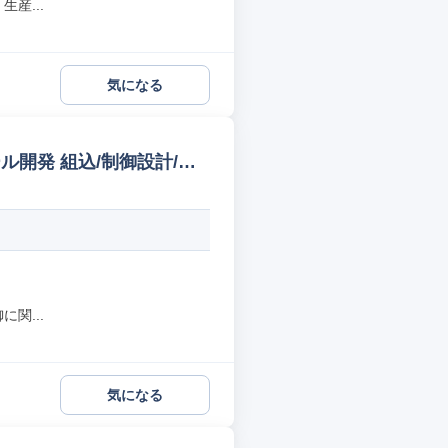
産...
気になる
開発 組込/制御設計/開
関...
気になる