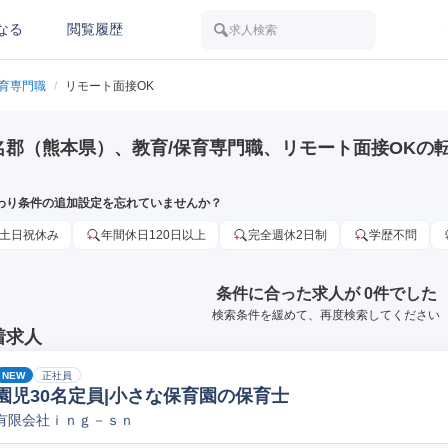
なる
閲覧履歴
求人検索
保育専門職
/
リモート面接OK
名郡（熊本県）、教育/保育専門職、リモート面接OKの
わり条件の追加設定を忘れていませんか？
土日祝休み
年間休日120日以上
完全週休2日制
学歴不問
条件に合った求人が 0件でした
検索条件を緩めて、再度検索してください
着求人
NEW
正社員
園児30名定員|小さな保育園の保育士
有限会社ｉｎｇ－ｓｎ