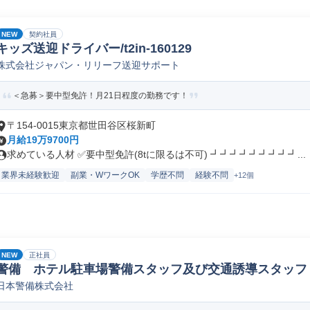
NEW
契約社員
キッズ送迎ドライバー/t2in-160129
株式会社ジャパン・リリーフ送迎サポート
＜急募＞要中型免許！月21日程度の勤務です！
〒154-0015東京都世田谷区桜新町
月給19万9700円
求めている人材 ✅要中型免許(8tに限るは不可) ┛┛┛┛┛┛┛┛┛...
業界未経験歓迎
副業・WワークOK
学歴不問
経験不問
+12個
NEW
正社員
警備 ホテル駐車場警備スタッフ及び交通誘導スタッフ
日本警備株式会社