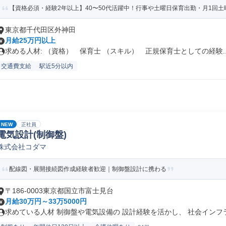
【資格必須・経験2年以上】40〜50代活躍中！行事や土曜日保育出勤・月1回土曜
東京都千代田区外神田
月給25万円以上
求める人材: （資格） 保育士 （スキル） 正規保育士としての経験..
交通費支給
駅近5分以内
NEW
正社員
電気設計(制御盤)
株式会社コダマ
配線図・展開接続図作成経験者歓迎｜制御盤設計に携わる
〒186-0003東京都国立市富士見台
月給30万円～33万5000円
求めている人材 制御盤や電気設備の 設計経験を活かし、 社会インフラを