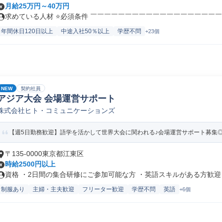
月給25万円～40万円
求めている人材 ⭐必須条件 ￣￣￣￣￣￣￣￣￣￣￣￣￣￣￣￣￣￣￣￣ 
年間休日120日以上
中途入社50％以上
学歴不問
+23個
NEW
契約社員
アジア大会 会場運営サポート
株式会社ヒト・コミュニケーションズ
【週5日勤務歓迎】語学を活かして世界大会に関われる♪会場運営サポート募集◎高時給
〒135-0000東京都江東区
時給2500円以上
資格 ・2日間の集合研修にご参加可能な方 ・英語スキルがある方歓迎 ・
制服あり
主婦・主夫歓迎
フリーター歓迎
学歴不問
英語
+6個