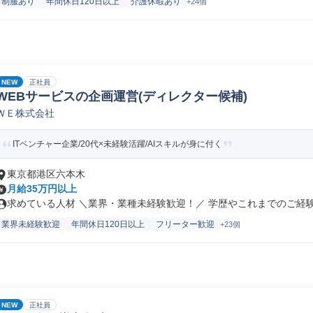
制服あり
年間休日120日以上
介護休暇あり
+24個
NEW
正社員
WEBサービスの企画運営(ディレクター候補)
ＷＥ株式会社
ITベンチャー企業/20代×未経験活躍/AIスキルが身に付く
東京都港区六本木
月給35万円以上
求めている人材 ＼業界・業種未経験歓迎！／ 学歴やこれまでのご経験よ
業界未経験歓迎
年間休日120日以上
フリーター歓迎
+23個
NEW
正社員