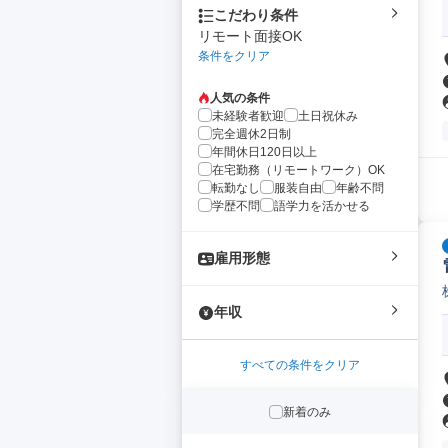
こだわり条件
リモート面接OK
条件をクリア
人気の条件
未経験者歓迎
土日祝休み
完全週休2日制
年間休日120日以上
在宅勤務（リモートワーク）OK
転勤なし
服装自由
年齢不問
学歴不問
語学力を活かせる
雇用形態
年収
すべての条件をクリア
新着のみ