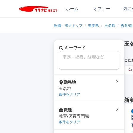
ホーム
オファー
気に
転職・求人トップ
/
熊本県
/
玉名郡
/
教育/
玉
キーワード
こだ
勤務地
玉名郡
条件をクリア
新
職種
教育/保育専門職
条件をクリア