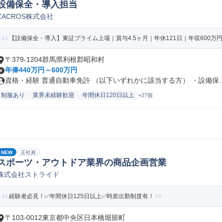
設備保全・導入担当
ZACROS株式会社
【設備保全・導入】東証プライム上場｜賞与4.5ヶ月｜年休121日｜年収600万
〒379-1204群馬県利根郡昭和村
年俸440万円～600万円
資格・経験 普通自動車免許 （以下いずれかに該当する方） ・設備保..
制服あり
業界未経験歓迎
年間休日120日以上
+27個
NEW
正社員
スポーツ・アウトドア業界の商品企画営業
株式会社ストライド
経験者必見！✅年間休日125日以上✅時差出勤制度有！
〒103-0012東京都中央区日本橋堀留町