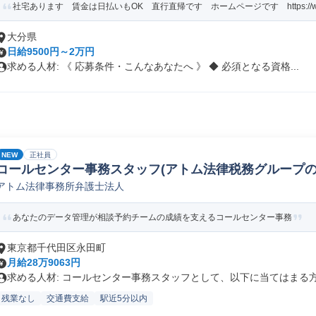
社宅あります 賃金は日払いもOK 直行直帰です ホームページです https://www.n
大分県
日給9500円～2万円
求める人材: 《 応募条件・こんなあなたへ 》 ◆ 必須となる資格...
NEW
正社員
コールセンター事務スタッフ(アトム法律税務グループの
アトム法律事務所弁護士法人
あなたのデータ管理が相談予約チームの成績を支えるコールセンター事務
東京都千代田区永田町
月給28万9063円
求める人材: コールセンター事務スタッフとして、以下に当てはまる方を
残業なし
交通費支給
駅近5分以内