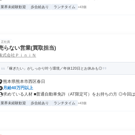
業界未経験歓迎
歩合給あり
ランチタイム
+43個
正社員
売らない営業(買取担当)
株式会社ＰｉｎｉＮ
「稼ぎたい」がしっかり叶う環境／年休120日とお休みも◎
熊本県熊本市西区春日
月給40万円以上
求めている人材 ■普通自動車免許（AT限定可）をお持ちの方 ◎今回は.
業界未経験歓迎
歩合給あり
ランチタイム
+43個