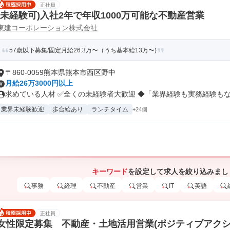
正社員
(未経験可)入社2年で年収1000万可能な不動産営業
東建コーポレーション株式会社
57歳以下募集/固定月給26.3万〜（うち基本給13万〜)
〒860-0059熊本県熊本市西区野中
月給26万3000円以上
求めている人材 ✅全くの未経験者大歓迎 ◆「業界経験も実務経験もない
業界未経験歓迎
歩合給あり
ランチタイム
+24個
キーワード
を設定して求人を絞り込みまし
事務
経理
不動産
営業
IT
英語
正社員
女性限定募集 不動産・土地活用営業(ポジティブアクシ