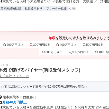
求めている人材 ✨未経験者OK✨ ✅長期で働ける方、大歓迎 ✅「洋服販.
業界未経験歓迎
社員登用あり
フリーター歓迎
+17個
年収
を設定して求人を絞り込みましょ
200万円以上
300万円以上
400万円以上
500万円以上
800万円以上
900万円以上
1000
正社員
本気で稼げるバイヤー(買取受付スタッフ)
株式会社ＰｉｎｉＮ
面接1回だけのスピード選考／年収1,000万円は現実的な環境
熊本県熊本市西区春日
月給40万円以上
求めている人材 ■普通自動車免許（AT限定可）をお持ちの方 ◎今回は.