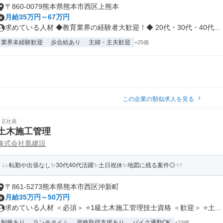
〒860-0079熊本県熊本市西区上熊本
月給35万円～67万円
求めている人材 ◆教育業界の経験者大歓迎！◆ 20代・30代・40代...
業界未経験歓迎
歩合給あり
主婦・主夫歓迎
+25個
この企業の類似求人を見る
正社員
土木施工管理
株式会社凰建設
転勤や出張なし✨30代40代活躍✨土日祝休✨地図に残る案件◎
〒861-5273熊本県熊本市西区沖新町
月給35万円～50万円
求めている人材 ＜必須＞ ⭐1級土木施工管理技士資格 ＜歓迎＞ ⭐土...
制服あり
ランチタイム
資格取得支援あり
バイク通勤OK
+23個