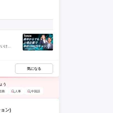
け...
気になる
ょう
総務
人事
中国語
ョン)