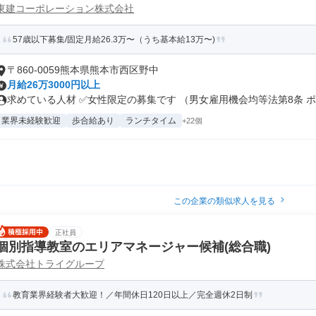
東建コーポレーション株式会社
57歳以下募集/固定月給26.3万〜（うち基本給13万〜)
〒860-0059熊本県熊本市西区野中
月給26万3000円以上
求めている人材 ✅女性限定の募集です （男女雇用機会均等法第8条 ポジ
業界未経験歓迎
歩合給あり
ランチタイム
+22個
この企業の類似求人を見る
正社員
個別指導教室のエリアマネージャー候補(総合職)
株式会社トライグループ
教育業界経験者大歓迎！／年間休日120日以上／完全週休2日制