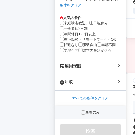
条件をクリア
人気の条件
未経験者歓迎
土日祝休み
完全週休2日制
年間休日120日以上
在宅勤務（リモートワーク）OK
転勤なし
服装自由
年齢不問
学歴不問
語学力を活かせる
雇用形態
年収
すべての条件をクリア
新着のみ
検索