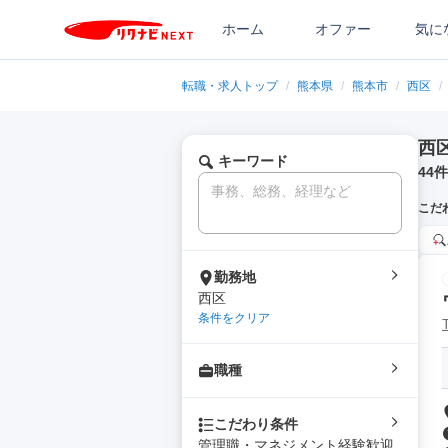
ホーム
オファー
気に
転職・求人トップ
/
熊本県
/
熊本市
/
西区
/
西
キーワード
44
件
こだ
勤務地
西区
条件をクリア
職種
こだわり条件
管理職・マネジメント経験歓迎