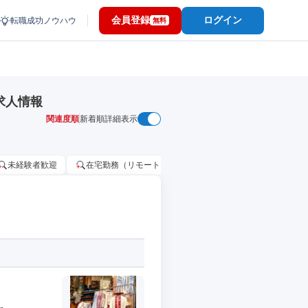
会員登録
ログイン
転職成功ノウハウ
無料
求人情報
関連度順
新着順
詳細表示
未経験者歓迎
在宅勤務（リモートワーク）OK
家賃補助・住宅手当