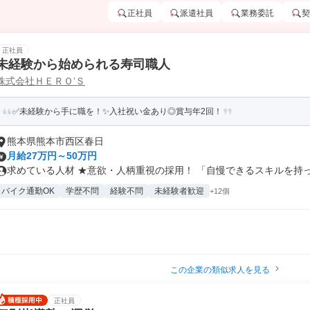
正社員
派遣社員
業務委託
契
正社員
未経験から始められる寿司職人
株式会社ＨＥＲＯ’Ｓ
✅未経験から手に職を！✨入社祝い金あり◎賞与年2回！
熊本県熊本市西区春日
月給27万円～50万円
求めている人材 ★意欲・人柄重視の採用！ 「自慢できるスキルを持って
バイク通勤OK
学歴不問
経験不問
未経験者歓迎
+12個
この企業の類似求人を見る
正社員