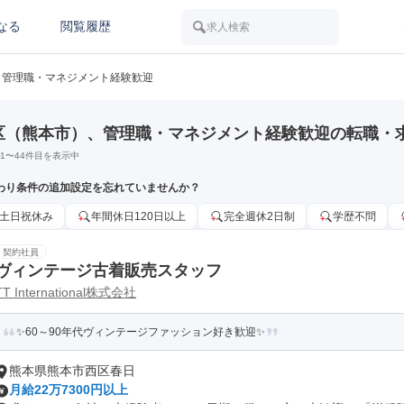
なる
閲覧履歴
求人検索
管理職・マネジメント経験歓迎
区（熊本市）、管理職・マネジメント経験歓迎の転職・
1
〜
44
件目を表示中
わり条件の追加設定を忘れていませんか？
土日祝休み
年間休日120日以上
完全週休2日制
学歴不問
契約社員
ヴィンテージ古着販売スタッフ
TT International株式会社
✨60～90年代ヴィンテージファッション好き歓迎✨
熊本県熊本市西区春日
月給22万7300円以上