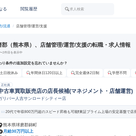
なる
閲覧履歴
求人検索
売/流通
/
店舗管理/運営/支援
磨郡（熊本県）、店舗管理/運営/支援の転職・求人情報
〜
2
件目を表示中
わり条件の追加設定を忘れていませんか？
土日祝休み
年間休日120日以上
完全週休2日制
学歴不問
正社員
中古車買取販売店の店長候補(マネジメント・店舗運営)
ガリバー人吉サンロードシティー店
20代で年収800万円超のスピード昇格も可能❗️東証プライム上場の安定基盤で店長候
熊本県球磨郡錦町
月給30万円以上