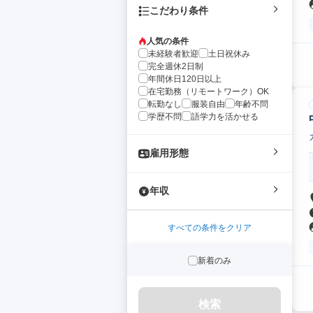
こだわり条件
人気の条件
未経験者歓迎
土日祝休み
完全週休2日制
年間休日120日以上
在宅勤務（リモートワーク）OK
転勤なし
服装自由
年齢不問
学歴不問
語学力を活かせる
雇用形態
年収
すべての条件をクリア
新着のみ
検索