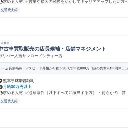
求める人材: ✨️営業や接客の経験を活かしてキャリアアップしたい方へ.
交通費支給
正社員
中古車買取販売の店長候補・店舗マネジメント
ガリバー人吉サンロードシティー店
店長候補募！✅️スピード昇格が可能✨20代で年収800万円超の先輩も❗️年間休日1
熊本県球磨郡錦町
月給30万円以上
求める人材: ✅必須条件（以下すべてに該当する方） ・何らかの「営..
交通費支給