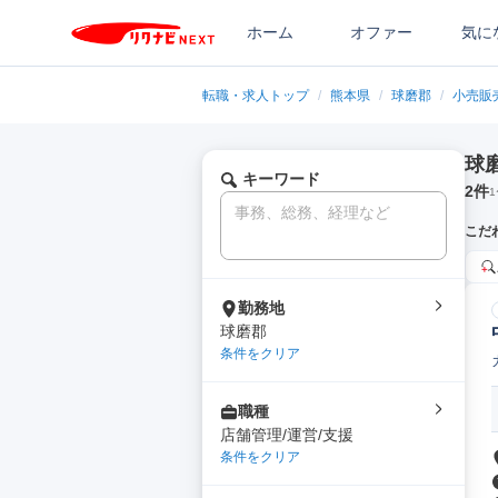
ホーム
オファー
気に
転職・求人トップ
/
熊本県
/
球磨郡
/
小売販
球
キーワード
2
件
1
こだ
勤務地
球磨郡
条件をクリア
職種
店舗管理/運営/支援
条件をクリア