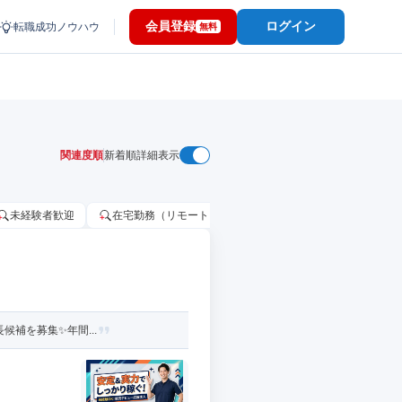
会員登録
ログイン
転職成功ノウハウ
無料
関連度順
新着順
詳細表示
未経験者歓迎
在宅勤務（リモートワーク）OK
家賃補助・住宅手当
補を募集✨️年間...