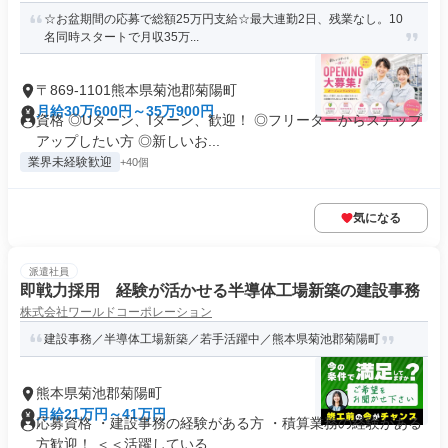
☆お盆期間の応募で総額25万円支給☆最大連勤2日、残業なし。10
名同時スタートで月収35万...
〒869-1101熊本県菊池郡菊陽町
月給30万600円～35万900円
資格 ◎Uターン、Iターン、歓迎！ ◎フリーターからステップ
アップしたい方 ◎新しいお...
業界未経験歓迎
+40個
気になる
派遣社員
即戦力採用 経験が活かせる半導体工場新築の建設事務
株式会社ワールドコーポレーション
建設事務／半導体工場新築／若手活躍中／熊本県菊池郡菊陽町
熊本県菊池郡菊陽町
月給21万円～41万円
応募資格 ・建設事務の経験がある方 ・積算業務の経験がある
方歓迎！ ＜＜活躍している...