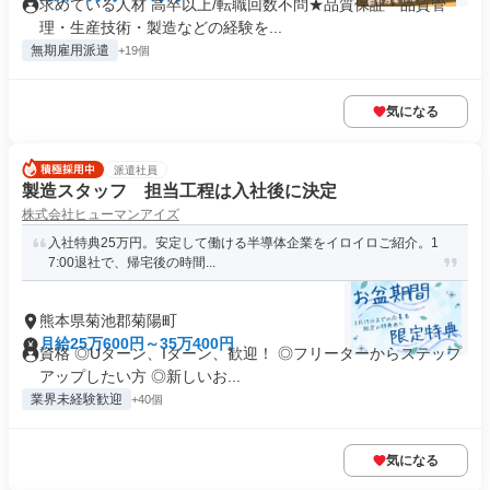
求めている人材 高卒以上/転職回数不問★品質保証・品質管
理・生産技術・製造などの経験を...
無期雇用派遣
+19個
気になる
派遣社員
製造スタッフ 担当工程は入社後に決定
株式会社ヒューマンアイズ
入社特典25万円。安定して働ける半導体企業をイロイロご紹介。1
7:00退社で、帰宅後の時間...
熊本県菊池郡菊陽町
月給25万600円～35万400円
資格 ◎Uターン、Iターン、歓迎！ ◎フリーターからステップ
アップしたい方 ◎新しいお...
業界未経験歓迎
+40個
気になる