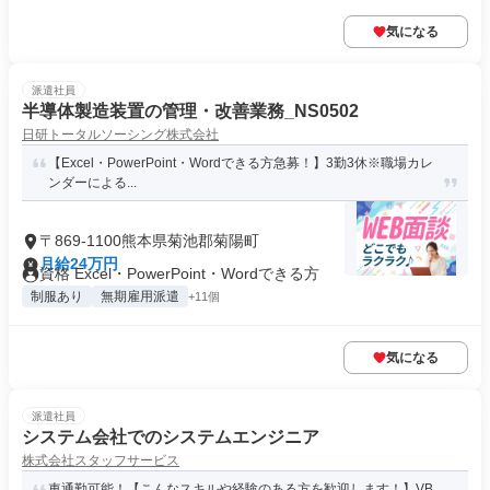
気になる
派遣社員
半導体製造装置の管理・改善業務_NS0502
日研トータルソーシング株式会社
【Excel・PowerPoint・Wordできる方急募！】3勤3休※職場カレ
ンダーによる...
〒869-1100熊本県菊池郡菊陽町
月給24万円
資格 Excel・PowerPoint・Wordできる方
制服あり
無期雇用派遣
+11個
気になる
派遣社員
システム会社でのシステムエンジニア
株式会社スタッフサービス
車通勤可能！【こんなスキルや経験のある方を歓迎します！】VB.