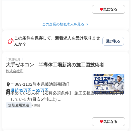
気になる
この企業の類似求人を見る
この条件を保存して、新着求人を受け取りませ
受け取る
んか？
派遣社員
大手ゼネコン 半導体工場新築の施工図技術者
株式会社和
〒869-1102熊本県菊池郡菊陽町
月給45万円～55万円
求めている人材 【応募必須条件】 施工図担当の実務経験を有
している方(目安5年以上) ...
無期雇用派遣
+18個
気になる