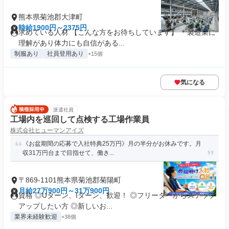
熊本県菊池郡大津町
時給1900円～2375円
求めている人材 【こんな方をお待ちしています】 ＊製造業に
理解があり体力にも自信がある...
制服あり
社員登用あり
+15個
気になる
派遣社員
工場内を巡回して点検する工場作業員
株式会社ヒューマンアイズ
《お盆期間の応募で入社特典25万円》月の半分がお休みです。月
収31万円台まで目指せて、働き...
〒869-1101熊本県菊池郡菊陽町
月給27万900円～31万900円
資格 ◎Uターン、Iターン、歓迎！ ◎フリーターからステップ
アップしたい方 ◎新しいお...
業界未経験歓迎
+38個