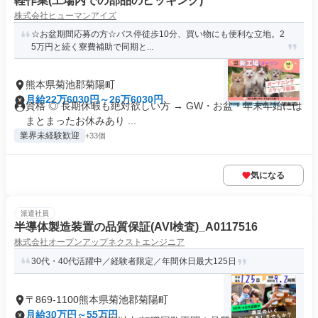
軽作業(工場内での部品のピッキング)
株式会社ヒューマンアイズ
☆お盆期間応募の方☆バス停徒歩10分、買い物にも便利な立地。2
5万円と続く寮費補助で同期と...
熊本県菊池郡菊陽町
月給22万6030円～26万6030円
資格 ◎ 長期休暇も絶対欲しい方 → GW・お盆・年末年始には
まとまったお休みあり ...
業界未経験歓迎
+33個
気になる
派遣社員
半導体製造装置の品質保証(AVI検査)_A0117516
株式会社オープンアップネクストエンジニア
30代・40代活躍中／経験者限定／年間休日最大125日
〒869-1100熊本県菊池郡菊陽町
月給30万円～55万円