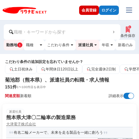
会員登録
ログイン
職種・キーワードから探す
条件保存
勤務地
職種
こだわり条件
派遣社員
年収
新着のみ
1
こだわり条件の追加設定を忘れていませんか？
土日祝休み
年間休日120日以上
完全週休2日制
学歴
菊池郡（熊本県）、派遣社員の転職・求人情報
151
件
1
〜
100
件目を表示中
関連度順
新着順
詳細表示
派遣社員
熊本県大津〇二輪車の製造業務
大津電子株式会社
有名二輪メーカーで、未来を走る製品を一緒に創ろう