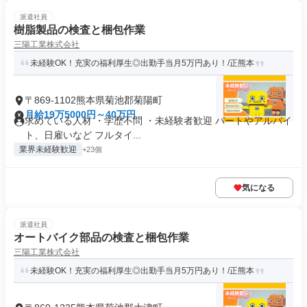
派遣社員
樹脂製品の検査と梱包作業
三陽工業株式会社
未経験OK！充実の福利厚生◎出勤手当月5万円あり！/正熊本
〒869-1102熊本県菊池郡菊陽町
月給19万5000円～40万円
求めている人材 ・学歴不問 ・未経験者歓迎 パートやアルバイ
ト、日雇いなど フルタイ...
業界未経験歓迎
+23個
気になる
派遣社員
オートバイク部品の検査と梱包作業
三陽工業株式会社
未経験OK！充実の福利厚生◎出勤手当月5万円あり！/正熊本