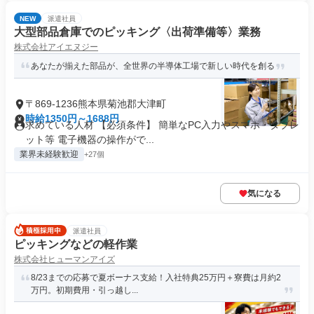
NEW
派遣社員
大型部品倉庫でのピッキング〈出荷準備等〉業務
株式会社アイエヌジー
あなたが揃えた部品が、全世界の半導体工場で新しい時代を創る
〒869-1236熊本県菊池郡大津町
時給1350円～1688円
求めている人材 【必須条件】 簡単なPC入力やスマホ・タブレ
ット等 電子機器の操作がで...
業界未経験歓迎
+27個
気になる
派遣社員
ピッキングなどの軽作業
株式会社ヒューマンアイズ
8/23までの応募で夏ボーナス支給！入社特典25万円＋寮費は月約2
万円。初期費用・引っ越し...