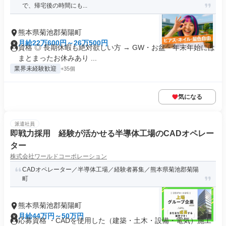
で、帰宅後の時間にも...
熊本県菊池郡菊陽町
月給22万600円～26万500円
資格 ◎ 長期休暇も絶対欲しい方 → GW・お盆・年末年始には
まとまったお休みあり ...
業界未経験歓迎
+35個
気になる
派遣社員
即戦力採用 経験が活かせる半導体工場のCADオペレー
ター
株式会社ワールドコーポレーション
CADオペレーター／半導体工場／経験者募集／熊本県菊池郡菊陽
町
熊本県菊池郡菊陽町
月給44万円～50万円
応募資格 ・CADを使用した（建築・土木・設備・電気）施工