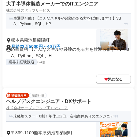
大手半導体製造メーカーでのITエンジニア
株式会社スタッフサービス
車通勤可能！【こんなスキルや経験のある方を歓迎します！】VB
A、Python、SQL、HP...
熊本県菊池郡菊陽町
月給22万5000円～40万円
応募資格 【こんなスキルや経験のある方を歓迎します！】VB
A、Python、SQL、H...
業界未経験歓迎
+24個
気になる
派遣社員
ヘルプデスクエンジニア・DXサポート
株式会社オープンアップITエンジニア
未経験スタート8割！年休122日、在宅案件ありのエンジニア
〒869-1100熊本県菊池郡菊陽町