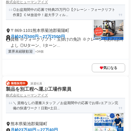
株式会社ヒューマンアイズ
◎お盆期間中の応募で特典25万円◎【クレーン・フォークリフト
作業】ＣＭ放送中！超大手フィル...
〒869-1101熊本県菊池郡菊陽町
月給24万500円～27万2500円
資格 ※フォークリフト・玉掛けの免許 ※クレーンもあれば尚
よし ◎Uターン、Iターン...
業界未経験歓迎
+34個
気になる
派遣社員
製品を別工程へ運ぶ工場作業員
株式会社ヒューマンアイズ
＼ 資格なしの運搬スタッフ ／お盆期間中の応募でお得♪エアコン完
備の快適ワーク！日勤×土日...
熊本県菊池郡菊陽町
月給23万40円～27万40円