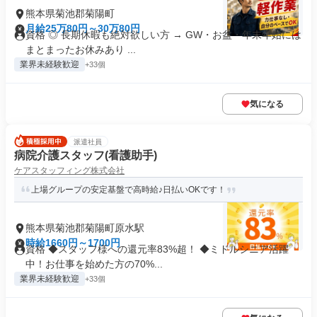
熊本県菊池郡菊陽町
月給25万80円～30万80円
資格 ◎ 長期休暇も絶対欲しい方 → GW・お盆・年末年始には
まとまったお休みあり ...
業界未経験歓迎
+33個
気になる
派遣社員
病院介護スタッフ(看護助手)
ケアスタッフィング株式会社
上場グループの安定基盤で高時給♪日払いOKです！
熊本県菊池郡菊陽町原水駅
時給1660円～1700円
資格 ◆スタッフ様への還元率83%超！ ◆ミドルシニア活躍
中！お仕事を始めた方の70%...
業界未経験歓迎
+33個