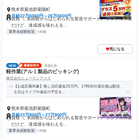
熊本県菊池郡菊陽町
月給22万6060円～26万6600円
資格 ＼ 未経験からはじめられる製造サポート／ シンプル作業
だけど、達成感を味わえる...
業界未経験歓迎
+35個
気になる
NEW
派遣社員
軽作業(アルミ製品のピッキング)
株式会社ヒューマンアイズ
【お盆応募対象】推し活応援金25万円。17時30分退社後は配信、
土日はライブや遠征の予定を...
熊本県菊池郡菊陽町
月給23万900円～27万900円
資格 ＼ 未経験からはじめられる製造サポート／ シンプル作業
だけど、達成感を味わえる...
業界未経験歓迎
+35個