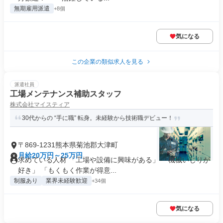
無期雇用派遣
+8個
気になる
この企業の類似求人を見る
派遣社員
工場メンテナンス補助スタッフ
株式会社マイスティア
30代からの “手に職” 転身。未経験から技術職デビュー！
〒869-1231熊本県菊池郡大津町
月給20万円～25万円
求めている人材 「工場や設備に興味がある」 「機械いじりが
好き」 「もくもく作業が得意...
制服あり
業界未経験歓迎
+34個
気になる