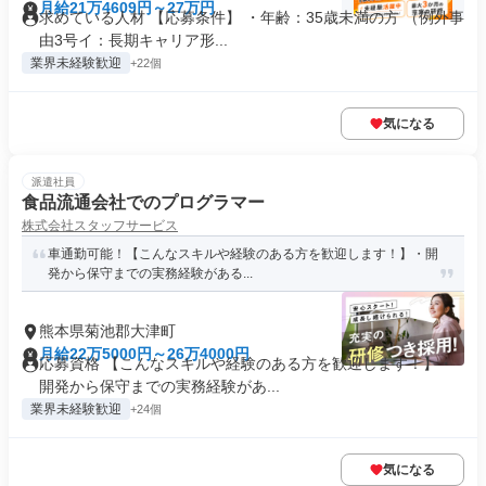
月給21万4609円～27万円
求めている人材 【応募条件】 ・年齢：35歳未満の方 （例外事
由3号イ：長期キャリア形...
業界未経験歓迎
+22個
気になる
派遣社員
食品流通会社でのプログラマー
株式会社スタッフサービス
車通勤可能！【こんなスキルや経験のある方を歓迎します！】・開
発から保守までの実務経験がある...
熊本県菊池郡大津町
月給22万5000円～26万4000円
応募資格 【こんなスキルや経験のある方を歓迎します！】・
開発から保守までの実務経験があ...
業界未経験歓迎
+24個
気になる