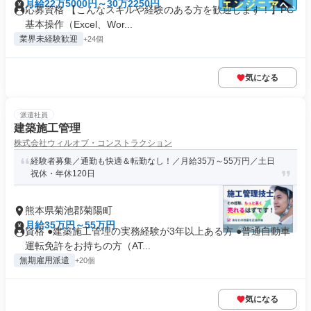
月給22万5000円～30万2250円
応募資格 【こんなスキルや経験のある方を歓迎します！】PC
基本操作（Excel、Wor...
業界未経験歓迎
+24個
気になる
派遣社員
建築施工管理
株式会社ウィルオブ・コンストラクション
経験者募集／通勤も快適＆転勤なし！／月給35万～55万円／土日
祝休・年休120日
熊本県菊池郡菊陽町
月給35万円～55万円
資格 ●建築施工管理の実務経験が3年以上ある方 ●普通自動車
運転免許をお持ちの方（AT...
無期雇用派遣
+20個
気になる