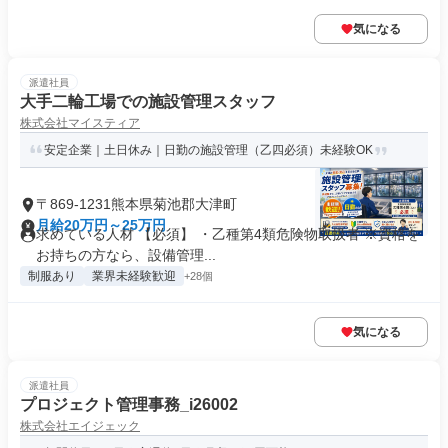
気になる
派遣社員
大手二輪工場での施設管理スタッフ
株式会社マイスティア
安定企業｜土日休み｜日勤の施設管理（乙四必須）未経験OK
〒869-1231熊本県菊池郡大津町
月給20万円～25万円
求めている人材 【必須】 ・乙種第4類危険物取扱者 ※資格を
お持ちの方なら、設備管理...
制服あり
業界未経験歓迎
+28個
気になる
派遣社員
プロジェクト管理事務_i26002
株式会社エイジェック