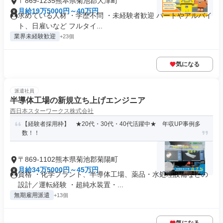
〒869-1235熊本県菊池郡大津町
月給19万5000円～40万円
求めている人材 ・学歴不問 ・未経験者歓迎 パートやアルバイ
ト、日雇いなど フルタイ...
業界未経験歓迎
+23個
気になる
派遣社員
半導体工場の新規立ち上げエンジニア
西日本スターワークス株式会社
【経験者採用枠】 ★20代・30代・40代活躍中★ 年収UP事例多
数！！
〒869-1102熊本県菊池郡菊陽町
月給34万5000円～45万円
資格 ・化学プラント、半導体工場、薬品・水処理設備などの
設計／運転経験 ・超純水装置・...
無期雇用派遣
+13個