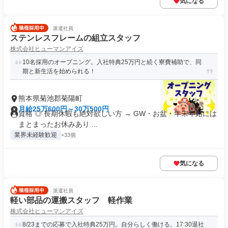
気になる
派遣社員
ステンレスフレームの組立スタッフ
株式会社ヒューマンアイズ
10名採用のオープニング。入社特典25万円と続く寮費補助で、同
期と新生活を始められる！
熊本県菊池郡菊陽町
月給25万600円～30万500円
資格 ◎ 長期休暇も絶対欲しい方 → GW・お盆・年末年始には
まとまったお休みあり ...
業界未経験歓迎
+33個
気になる
派遣社員
軽い部品の運搬スタッフ 軽作業
株式会社ヒューマンアイズ
8/23までの応募で入社特典25万円。自分らしく働ける。17:30退社