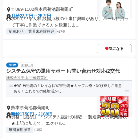
〒869-1102熊本県菊池郡菊陽町
月給23万円～25万円
求めている人材 設備点検の仕事に興味があり、ルールに沿っ
て丁寧に作業できる方を歓迎しま...
制服あり
業界未経験歓迎
+27個
気になる
NEW
派遣社員
システム保守の運用サポート/問い合わせ対応/2交代
株式会社平山 行橋営業所
★Wi-Fi完備のキレイな個室寮完備★カップル寮・家族寮もご用意
あり！これまでの経験活かし...
熊本県菊池郡菊陽町
時給1750円～2188円
資格 【必須】 ・システム設計の経験 ・製造業での就業経験
★上記に加えて、エクセル...
無期雇用派遣
+10個