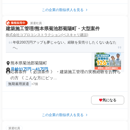
この企業の類似求人を見る
派遣社員
建築施工管理/熊本県菊池郡菊陽町・大型案件
株式会社コプロコンストラクション(ベスキャリ建設)
年収200万円アップも夢じゃない。経験を安売りしたくないあなた
へ。
熊本県菊池郡菊陽町
月給31万円～41万円
応募条件 《 必須条件 》 ・建築施工管理の実務経験をお持ち
の方 《 こんな方にピッ...
無期雇用派遣
+7個
気になる
この企業の類似求人を見る
派遣社員