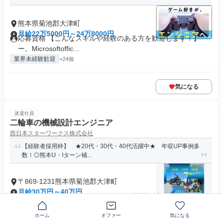
熊本県菊池郡大津町
月給22万5000円～24万8000円
応募資格 【こんなスキルや経験のある方を歓迎します！】
ー。Microsoftoffic...
業界未経験歓迎
+24個
気になる
派遣社員
二輪車の機械設計エンジニア
西日本スターワークス株式会社
【経験者採用枠】 ★20代・30代・40代活躍中★ 年収UP事例多
数！◎熊本U・Iターン補...
〒869-1231熊本県菊池郡大津町
月給30万円～40万円
資格 ・CATIAもしくはNXを使用した機械設計がある方 ・板金
部品、樹脂製品に関する...
ホーム
オファー
気になる
無期雇用派遣
+12個