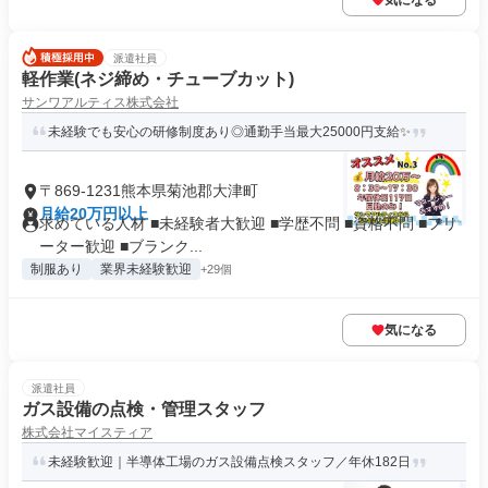
気になる
派遣社員
軽作業(ネジ締め・チューブカット)
サンワアルティス株式会社
未経験でも安心の研修制度あり◎通勤手当最大25000円支給✨
〒869-1231熊本県菊池郡大津町
月給20万円以上
求めている人材 ■未経験者大歓迎 ■学歴不問 ■資格不問 ■フリ
ーター歓迎 ■ブランク...
制服あり
業界未経験歓迎
+29個
気になる
派遣社員
ガス設備の点検・管理スタッフ
株式会社マイスティア
未経験歓迎｜半導体工場のガス設備点検スタッフ／年休182日