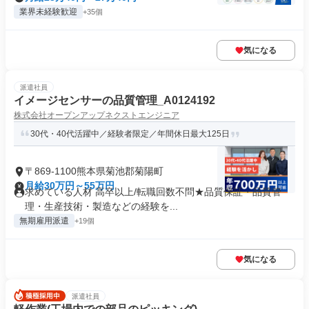
業界未経験歓迎
+35個
気になる
派遣社員
イメージセンサーの品質管理_A0124192
株式会社オープンアップネクストエンジニア
30代・40代活躍中／経験者限定／年間休日最大125日
〒869-1100熊本県菊池郡菊陽町
月給30万円～55万円
求めている人材 高卒以上/転職回数不問★品質保証・品質管
理・生産技術・製造などの経験を...
無期雇用派遣
+19個
気になる
派遣社員