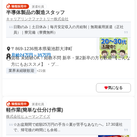
派遣社員
半導体製品の製造スタッフ
キャリアリンクファクトリー株式会社
日勤のみ｜土日休み｜毎月安定収入の月給制｜無期雇用派遣（正社
員）｜寮完備（寮費無料）
〒869-1236熊本県菊池郡大津町
月給24万円～35万円
資格 未経験OK！経験不問 新卒・第2新卒の方も歓迎 【こんな
方にもおススメ】 ・プ...
業界未経験歓迎
+21個
気になる
派遣社員
軽作業(簡単な仕分け作業)
株式会社ヒューマンアイズ
☆お盆期間で総額25万円の手当☆夏が苦手なあなたへ。17:30退社
で、帰宅後の時間にも余裕...