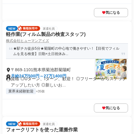
気になる
NEW
派遣社員
軽作業(フィルム製品の検査スタッフ)
株式会社ヒューマンアイズ
★駅チカ徒歩5分★菊陽町の中心地で働きやすい！【目視でフィル
ムを見る検査】日勤×土日祝休み...
〒869-1101熊本県菊池郡菊陽町
月給24万500円～27万1400円
資格 ◎Uターン、Iターン、歓迎！ ◎フリーターからステップ
アップしたい方 ◎新しいお...
業界未経験歓迎
+35個
気になる
NEW
派遣社員
フォークリフトを使った運搬作業