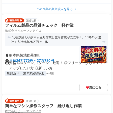
この企業の類似求人を見る
派遣社員
フィルム製品の品質チェック 軽作業
株式会社ヒューマンアイズ
☆お盆明け入社OK☆座り作業と立ち作業がほぼ半々。16時45分退
社＋入社特典25万円で、体...
熊本県菊池郡菊陽町
月給24万770円～27万780円
資格 ◎Uターン、Iターン、歓迎！ ◎フリーターからステップ
アップしたい方 ◎新しいお...
制服あり
業界未経験歓迎
+44個
気になる
派遣社員
簡単なマシン操作スタッフ 繰り返し作業
株式会社ヒューマンアイズ